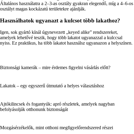
Általános használatra a 2–3-as osztály gyakran elegendő, míg a 4–6-os
osztályt magas kockázatú területekre ajánlják.
Használhatok ugyanazt a kulcsot több lakathoz?
Igen, sok gyártó kínál úgynevezett „keyed alike” rendszereket,
amelyek lehetővé teszik, hogy több lakatot ugyanazzal a kulccsal
nyiss. Ez praktikus, ha több lakatot használsz ugyanazon a helyszínen.
Biztonsági kamerák – mire érdemes figyelni vásárlás előtt?
Lakatok – egy egyszerű útmutató a helyes választáshoz
Ajtókilincsek és fogantyúk: apró részletek, amelyek nagyban
befolyásolják otthonunk biztonságát
Mozgásérzékelők, mint otthoni megfigyelőrendszered részei