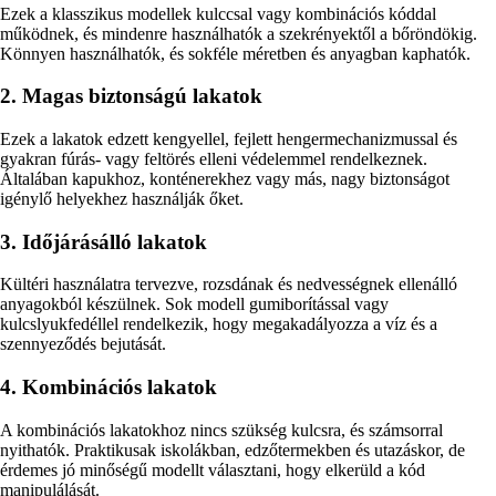
Ezek a klasszikus modellek kulccsal vagy kombinációs kóddal
működnek, és mindenre használhatók a szekrényektől a bőröndökig.
Könnyen használhatók, és sokféle méretben és anyagban kaphatók.
2. Magas biztonságú lakatok
Ezek a lakatok edzett kengyellel, fejlett hengermechanizmussal és
gyakran fúrás- vagy feltörés elleni védelemmel rendelkeznek.
Általában kapukhoz, konténerekhez vagy más, nagy biztonságot
igénylő helyekhez használják őket.
3. Időjárásálló lakatok
Kültéri használatra tervezve, rozsdának és nedvességnek ellenálló
anyagokból készülnek. Sok modell gumiborítással vagy
kulcslyukfedéllel rendelkezik, hogy megakadályozza a víz és a
szennyeződés bejutását.
4. Kombinációs lakatok
A kombinációs lakatokhoz nincs szükség kulcsra, és számsorral
nyithatók. Praktikusak iskolákban, edzőtermekben és utazáskor, de
érdemes jó minőségű modellt választani, hogy elkerüld a kód
manipulálását.