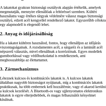
A lakatokat gyakran biztonsági osztályok alapján értékelik, amelyek
megmutatják, mennyire ellenállóak a feltöréssel szemben. Kültéri
használatra vagy értékes tárgyak védelmére válassz magas biztonsági
osztályú, edzett acél kengyellel rendelkező lakatot. Egyszerűbb célokra
egy alapmodell is elegendő lehet.
2. Anyag és időjárásállóság
Ha a lakatot kültéren használod, fontos, hogy ellenálljon az időjárás
viszontagságainak. A rozsdamentes acél, a sárgaréz és a laminált acél
népszerű választás, mivel ellenállnak a korróziónak. Egyes modellek
gumiborítással vagy védőburkolattal is rendelkeznek, ami
meghosszabbítja az élettartamot.
3. Zármechanizmus
Léteznek kulcsos és kombinációs lakatok is. A kulcsos lakatok
általában nagyobb biztonságot nyújtanak, míg a kombinációs lakatok
praktikusak, ha több embernek kell hozzáférnie, vagy el akarod kerülni
a kulcsok kezelését. A Bluetooth-os vagy ujjlenyomatos elektronikus
lakatok is egyre elterjedtebbek, és magas felhasználói kényelmet
kínálnak.