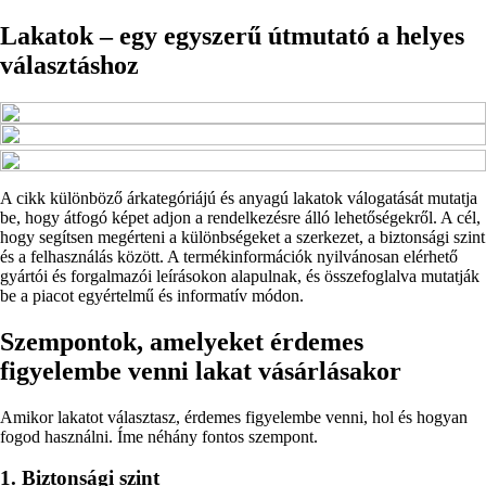
Lakatok – egy egyszerű útmutató a helyes
választáshoz
A cikk különböző árkategóriájú és anyagú lakatok válogatását mutatja
be, hogy átfogó képet adjon a rendelkezésre álló lehetőségekről. A cél,
hogy segítsen megérteni a különbségeket a szerkezet, a biztonsági szint
és a felhasználás között. A termékinformációk nyilvánosan elérhető
gyártói és forgalmazói leírásokon alapulnak, és összefoglalva mutatják
be a piacot egyértelmű és informatív módon.
Szempontok, amelyeket érdemes
figyelembe venni lakat vásárlásakor
Amikor lakatot választasz, érdemes figyelembe venni, hol és hogyan
fogod használni. Íme néhány fontos szempont.
1. Biztonsági szint