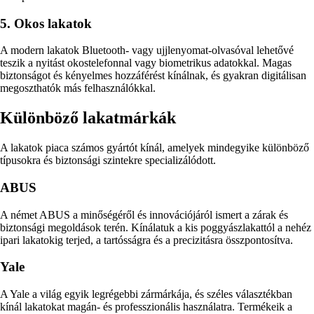
5. Okos lakatok
A modern lakatok Bluetooth- vagy ujjlenyomat-olvasóval lehetővé
teszik a nyitást okostelefonnal vagy biometrikus adatokkal. Magas
biztonságot és kényelmes hozzáférést kínálnak, és gyakran digitálisan
megoszthatók más felhasználókkal.
Különböző lakatmárkák
A lakatok piaca számos gyártót kínál, amelyek mindegyike különböző
típusokra és biztonsági szintekre specializálódott.
ABUS
A német ABUS a minőségéről és innovációjáról ismert a zárak és
biztonsági megoldások terén. Kínálatuk a kis poggyászlakattól a nehéz
ipari lakatokig terjed, a tartósságra és a precizitásra összpontosítva.
Yale
A Yale a világ egyik legrégebbi zármárkája, és széles választékban
kínál lakatokat magán- és professzionális használatra. Termékeik a