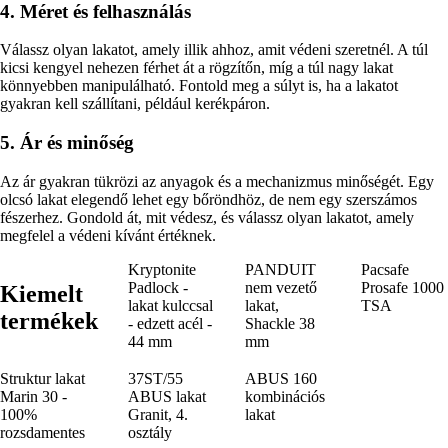
4. Méret és felhasználás
Válassz olyan lakatot, amely illik ahhoz, amit védeni szeretnél. A túl
kicsi kengyel nehezen férhet át a rögzítőn, míg a túl nagy lakat
könnyebben manipulálható. Fontold meg a súlyt is, ha a lakatot
gyakran kell szállítani, például kerékpáron.
5. Ár és minőség
Az ár gyakran tükrözi az anyagok és a mechanizmus minőségét. Egy
olcsó lakat elegendő lehet egy bőröndhöz, de nem egy szerszámos
fészerhez. Gondold át, mit védesz, és válassz olyan lakatot, amely
megfelel a védeni kívánt értéknek.
Kryptonite
PANDUIT
Pacsafe
Padlock -
nem vezető
Prosafe 1000
Kiemelt
lakat kulccsal
lakat,
TSA
termékek
- edzett acél -
Shackle 38
44 mm
mm
Struktur lakat
37ST/55
ABUS 160
Marin 30 -
ABUS lakat
kombinációs
100%
Granit, 4.
lakat
rozsdamentes
osztály