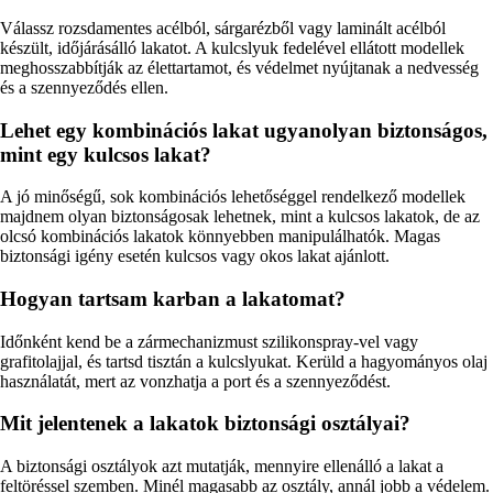
Válassz rozsdamentes acélból, sárgarézből vagy laminált acélból
készült, időjárásálló lakatot. A kulcslyuk fedelével ellátott modellek
meghosszabbítják az élettartamot, és védelmet nyújtanak a nedvesség
és a szennyeződés ellen.
Lehet egy kombinációs lakat ugyanolyan biztonságos,
mint egy kulcsos lakat?
A jó minőségű, sok kombinációs lehetőséggel rendelkező modellek
majdnem olyan biztonságosak lehetnek, mint a kulcsos lakatok, de az
olcsó kombinációs lakatok könnyebben manipulálhatók. Magas
biztonsági igény esetén kulcsos vagy okos lakat ajánlott.
Hogyan tartsam karban a lakatomat?
Időnként kend be a zármechanizmust szilikonspray-vel vagy
grafitolajjal, és tartsd tisztán a kulcslyukat. Kerüld a hagyományos olaj
használatát, mert az vonzhatja a port és a szennyeződést.
Mit jelentenek a lakatok biztonsági osztályai?
A biztonsági osztályok azt mutatják, mennyire ellenálló a lakat a
feltöréssel szemben. Minél magasabb az osztály, annál jobb a védelem.