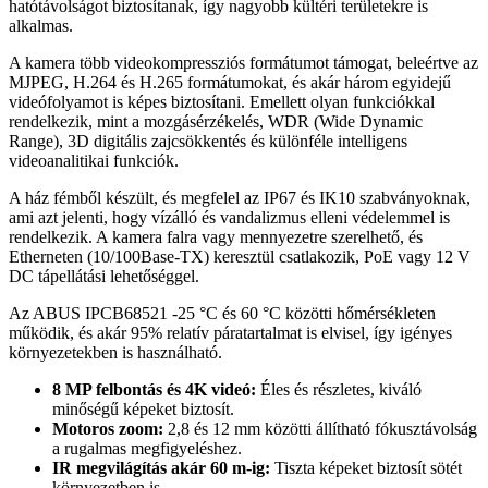
hatótávolságot biztosítanak, így nagyobb kültéri területekre is
alkalmas.
A kamera több videokompressziós formátumot támogat, beleértve az
MJPEG, H.264 és H.265 formátumokat, és akár három egyidejű
videófolyamot is képes biztosítani. Emellett olyan funkciókkal
rendelkezik, mint a mozgásérzékelés, WDR (Wide Dynamic
Range), 3D digitális zajcsökkentés és különféle intelligens
videoanalitikai funkciók.
A ház fémből készült, és megfelel az IP67 és IK10 szabványoknak,
ami azt jelenti, hogy vízálló és vandalizmus elleni védelemmel is
rendelkezik. A kamera falra vagy mennyezetre szerelhető, és
Etherneten (10/100Base-TX) keresztül csatlakozik, PoE vagy 12 V
DC tápellátási lehetőséggel.
Az ABUS IPCB68521 -25 °C és 60 °C közötti hőmérsékleten
működik, és akár 95% relatív páratartalmat is elvisel, így igényes
környezetekben is használható.
8 MP felbontás és 4K videó:
Éles és részletes, kiváló
minőségű képeket biztosít.
Motoros zoom:
2,8 és 12 mm közötti állítható fókusztávolság
a rugalmas megfigyeléshez.
IR megvilágítás akár 60 m-ig:
Tiszta képeket biztosít sötét
környezetben is.