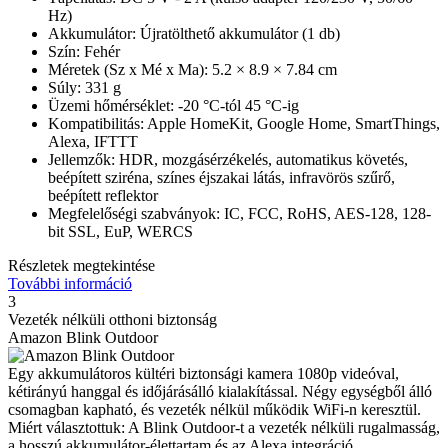
Hz)
Akkumulátor: Újratölthető akkumulátor (1 db)
Szín: Fehér
Méretek (Sz x Mé x Ma): 5.2 × 8.9 × 7.84 cm
Súly: 331 g
Üzemi hőmérséklet: -20 °C-tól 45 °C-ig
Kompatibilitás: Apple HomeKit, Google Home, SmartThings,
Alexa, IFTTT
Jellemzők: HDR, mozgásérzékelés, automatikus követés,
beépített sziréna, színes éjszakai látás, infravörös szűrő,
beépített reflektor
Megfelelőségi szabványok: IC, FCC, RoHS, AES-128, 128-
bit SSL, EuP, WERCS
Részletek megtekintése
További információ
3
Vezeték nélküli otthoni biztonság
Amazon Blink Outdoor
Egy akkumulátoros kültéri biztonsági kamera 1080p videóval,
kétirányú hanggal és időjárásálló kialakítással. Négy egységből álló
csomagban kapható, és vezeték nélkül működik WiFi-n keresztül.
Miért választottuk: A Blink Outdoor-t a vezeték nélküli rugalmasság,
a hosszú akkumulátor-élettartam és az Alexa integráció