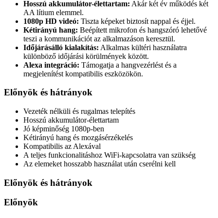
Hosszú akkumulátor-élettartam:
Akár két év működés két
AA lítium elemmel.
1080p HD videó:
Tiszta képeket biztosít nappal és éjjel.
Kétirányú hang:
Beépített mikrofon és hangszóró lehetővé
teszi a kommunikációt az alkalmazáson keresztül.
Időjárásálló kialakítás:
Alkalmas kültéri használatra
különböző időjárási körülmények között.
Alexa integráció:
Támogatja a hangvezérlést és a
megjelenítést kompatibilis eszközökön.
Előnyök és hátrányok
Vezeték nélküli és rugalmas telepítés
Hosszú akkumulátor-élettartam
Jó képminőség 1080p-ben
Kétirányú hang és mozgásérzékelés
Kompatibilis az Alexával
A teljes funkcionalitáshoz WiFi-kapcsolatra van szükség
Az elemeket hosszabb használat után cserélni kell
Előnyök és hátrányok
Előnyök