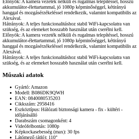
Előnyök: A kamera vezeték nélküli és rugalmas telepítéssel, hosszú
akkumulátor-élettartammal, jó 1080p képminőséggel, kétirányú
hanggal és mozgásérzékeléssel rendelkezik, valamint kompatibilis az
Alexával.
Hátrányok: A teljes funkcionalitáshoz stabil WiFi-kapcsolatra van
szükség, és az elemeket hosszabb használat után cserélni kell.
Előnyök: A kamera vezeték nélküli és rugalmas telepítéssel, hosszú
akkumulátor-élettartammal, jó 1080p képminőséggel, kétirányú
hanggal és mozgásérzékeléssel rendelkezik, valamint kompatibilis az
Alexával.
Hátrányok: A teljes funkcionalitáshoz stabil WiFi-kapcsolatra van
szükség, és az elemeket hosszabb használat után cserélni kell.
Műszaki adatok
Gyártó: Amazon
Modell: B086DK9QWH
EAN: 0840080535203
Cikkszám: 2958416
Eszköztípus: Hálózati biztonsági kamera - fix - kültéri -
időjárásálló
Darabszám csomagonként: 4
Videófelbontás: 1080p
Képkockasebesség (max): 30 fps
Látómező (átló): 110°