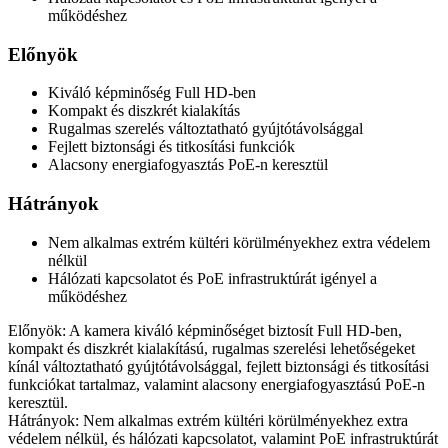
működéshez
Előnyök
Kiváló képminőség Full HD-ben
Kompakt és diszkrét kialakítás
Rugalmas szerelés változtatható gyújtótávolsággal
Fejlett biztonsági és titkosítási funkciók
Alacsony energiafogyasztás PoE-n keresztül
Hátrányok
Nem alkalmas extrém kültéri körülményekhez extra védelem
nélkül
Hálózati kapcsolatot és PoE infrastruktúrát igényel a
működéshez
Előnyök: A kamera kiváló képminőséget biztosít Full HD-ben,
kompakt és diszkrét kialakítású, rugalmas szerelési lehetőségeket
kínál változtatható gyújtótávolsággal, fejlett biztonsági és titkosítási
funkciókat tartalmaz, valamint alacsony energiafogyasztású PoE-n
keresztül.
Hátrányok: Nem alkalmas extrém kültéri körülményekhez extra
védelem nélkül, és hálózati kapcsolatot, valamint PoE infrastruktúrát