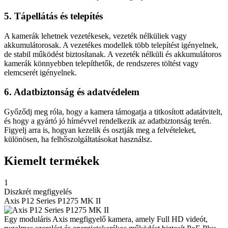
5. Tápellátás és telepítés
A kamerák lehetnek vezetékesek, vezeték nélküliek vagy
akkumulátorosak. A vezetékes modellek több telepítést igényelnek,
de stabil működést biztosítanak. A vezeték nélküli és akkumulátoros
kamerák könnyebben telepíthetők, de rendszeres töltést vagy
elemcserét igényelnek.
6. Adatbiztonság és adatvédelem
Győződj meg róla, hogy a kamera támogatja a titkosított adatátvitelt,
és hogy a gyártó jó hírnévvel rendelkezik az adatbiztonság terén.
Figyelj arra is, hogyan kezelik és osztják meg a felvételeket,
különösen, ha felhőszolgáltatásokat használsz.
Kiemelt termékek
1
Diszkrét megfigyelés
Axis P12 Series P1275 MK II
Egy moduláris Axis megfigyelő kamera, amely Full HD videót,