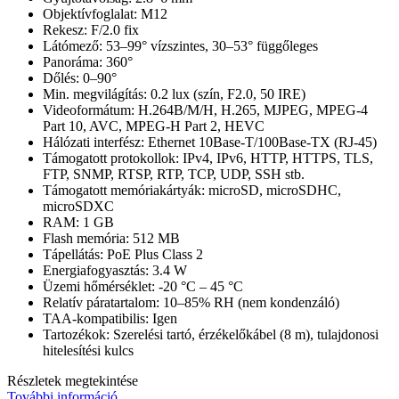
Objektívfoglalat: M12
Rekesz: F/2.0 fix
Látómező: 53–99° vízszintes, 30–53° függőleges
Panoráma: 360°
Dőlés: 0–90°
Min. megvilágítás: 0.2 lux (szín, F2.0, 50 IRE)
Videoformátum: H.264B/M/H, H.265, MJPEG, MPEG-4
Part 10, AVC, MPEG-H Part 2, HEVC
Hálózati interfész: Ethernet 10Base-T/100Base-TX (RJ-45)
Támogatott protokollok: IPv4, IPv6, HTTP, HTTPS, TLS,
FTP, SNMP, RTSP, RTP, TCP, UDP, SSH stb.
Támogatott memóriakártyák: microSD, microSDHC,
microSDXC
RAM: 1 GB
Flash memória: 512 MB
Tápellátás: PoE Plus Class 2
Energiafogyasztás: 3.4 W
Üzemi hőmérséklet: -20 °C – 45 °C
Relatív páratartalom: 10–85% RH (nem kondenzáló)
TAA-kompatibilis: Igen
Tartozékok: Szerelési tartó, érzékelőkábel (8 m), tulajdonosi
hitelesítési kulcs
Részletek megtekintése
További információ