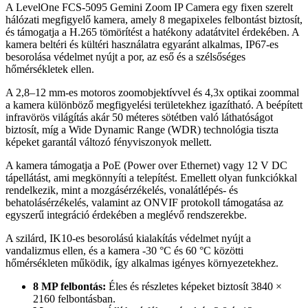
A LevelOne FCS-5095 Gemini Zoom IP Camera egy fixen szerelt
hálózati megfigyelő kamera, amely 8 megapixeles felbontást biztosít,
és támogatja a H.265 tömörítést a hatékony adatátvitel érdekében. A
kamera beltéri és kültéri használatra egyaránt alkalmas, IP67-es
besorolása védelmet nyújt a por, az eső és a szélsőséges
hőmérsékletek ellen.
A 2,8–12 mm-es motoros zoomobjektívvel és 4,3x optikai zoommal
a kamera különböző megfigyelési területekhez igazítható. A beépített
infravörös világítás akár 50 méteres sötétben való láthatóságot
biztosít, míg a Wide Dynamic Range (WDR) technológia tiszta
képeket garantál változó fényviszonyok mellett.
A kamera támogatja a PoE (Power over Ethernet) vagy 12 V DC
tápellátást, ami megkönnyíti a telepítést. Emellett olyan funkciókkal
rendelkezik, mint a mozgásérzékelés, vonalátlépés- és
behatolásérzékelés, valamint az ONVIF protokoll támogatása az
egyszerű integráció érdekében a meglévő rendszerekbe.
A szilárd, IK10-es besorolású kialakítás védelmet nyújt a
vandalizmus ellen, és a kamera -30 °C és 60 °C közötti
hőmérsékleten működik, így alkalmas igényes környezetekhez.
8 MP felbontás:
Éles és részletes képeket biztosít 3840 ×
2160 felbontásban.