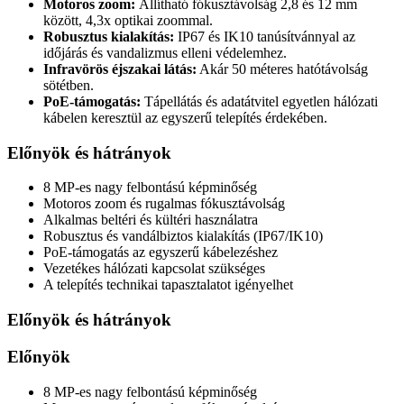
Motoros zoom:
Állítható fókusztávolság 2,8 és 12 mm
között, 4,3x optikai zoommal.
Robusztus kialakítás:
IP67 és IK10 tanúsítvánnyal az
időjárás és vandalizmus elleni védelemhez.
Infravörös éjszakai látás:
Akár 50 méteres hatótávolság
sötétben.
PoE-támogatás:
Tápellátás és adatátvitel egyetlen hálózati
kábelen keresztül az egyszerű telepítés érdekében.
Előnyök és hátrányok
8 MP-es nagy felbontású képminőség
Motoros zoom és rugalmas fókusztávolság
Alkalmas beltéri és kültéri használatra
Robusztus és vandálbiztos kialakítás (IP67/IK10)
PoE-támogatás az egyszerű kábelezéshez
Vezetékes hálózati kapcsolat szükséges
A telepítés technikai tapasztalatot igényelhet
Előnyök és hátrányok
Előnyök
8 MP-es nagy felbontású képminőség