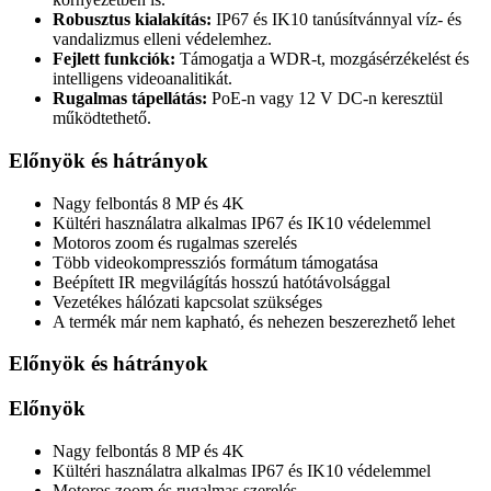
Robusztus kialakítás:
IP67 és IK10 tanúsítvánnyal víz- és
vandalizmus elleni védelemhez.
Fejlett funkciók:
Támogatja a WDR-t, mozgásérzékelést és
intelligens videoanalitikát.
Rugalmas tápellátás:
PoE-n vagy 12 V DC-n keresztül
működtethető.
Előnyök és hátrányok
Nagy felbontás 8 MP és 4K
Kültéri használatra alkalmas IP67 és IK10 védelemmel
Motoros zoom és rugalmas szerelés
Több videokompressziós formátum támogatása
Beépített IR megvilágítás hosszú hatótávolsággal
Vezetékes hálózati kapcsolat szükséges
A termék már nem kapható, és nehezen beszerezhető lehet
Előnyök és hátrányok
Előnyök
Nagy felbontás 8 MP és 4K
Kültéri használatra alkalmas IP67 és IK10 védelemmel
Motoros zoom és rugalmas szerelés