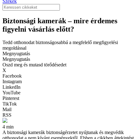
Székek
Biztonsági kamerák – mire érdemes
figyelni vásárlás előtt?
Tedd otthonodat biztonságosabbá a megfelelő megfigyelési
megoldással
Megnyugtatás
Megnyugtatás
Oszd meg és mutasd törődésedet
X
Facebook
Instagram
LinkedIn
YouTube
Pinterest
TikTok
Mail
RSS
4 min
A biztonsági kamerák biztonságérzetet nyújtanak és megvédik
otthonodat a nem kívánt eseményektől. Ebben a cikkben áttekintést