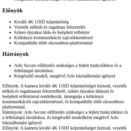
Előnyök
Kiváló 4K UHD képminőség
Vezeték nélküli és rugalmas felszerelés
Színes éjszakai látás és beépített reflektor
Kétirányú kommunikáció zajcsökkentéssel
Kompatibilis több okosotthon-platformmal
Hátrányok
Arlo Secure előfizetés szükséges a fejlett funkciókhoz és a
felhőalapú tároláshoz
Kiegészítő modell, meglévő Arlo bázisállomást igényel
Előnyök: A kamera kiváló 4K UHD képminőséget biztosít, vezeték
nélkül és rugalmasan felszerelhető, színes éjszakai látással és
beépített reflektorral rendelkezik, támogatja a kétirányú
kommunikációt zajcsökkentéssel, és kompatibilis több okosotthon-
platformmal.
Hátrányok: Arlo Secure előfizetés szükséges a fejlett funkciókhoz és
a felhőalapú tároláshoz, és kiegészítő modellként meglévő Arlo
bázisállomást igényel.
Előnyök: A kamera kiváló 4K UHD képminőséget biztosít, vezeték