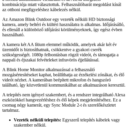
kombinációja miatt választottuk. Felhasználóbarát megoldást kínál
az otthoni megfigyeléshez kábelezés nélkül.
Az Amazon Blink Outdoor egy vezeték nélküli HD biztonsági
kamera, amely beltéri és kültéri használatra is alkalmas. Időjárásálló,
és ellenáll a különböző időjárási körülményeknek, így egész évben
használható.
A kamera két AA lítium elemmel működik, amelyek akár két év
üzemidőt is biztosíthatnak, csökkentve a gyakori cserék
szükségességét. 1080p felbontásban rögzít videót, és támogatja a
nappali és éjszakai felvételeket infravörös éjjellátással.
A Blink Home Monitor alkalmazással a felhasználó
mozgásértesítéseket kaphat, beállíthatja az érzékelési zónákat, és élő
videót nézhet. A kamerában beépített mikrofon és hangszóró
található, így közvetlenül kommunikálhat az alkalmazáson keresztül.
A telepítés nem igényel szakembert, és a rendszer integrálható Alexa
eszközökkel hangvezérléshez és élő képek megjelenítéséhez. Ez a
csomag négy kamerát, egy Sync Module 2-t és szerelőkészletet
tartalmaz.
Vezeték nélküli telepítés:
Egyszerű telepítés kábelek vagy
szakember nélkül.