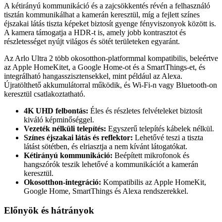
A kétirányú kommunikáció és a zajcsökkentés révén a felhasználó
tisztán kommunikálhat a kamerán keresztül, míg a fejlett színes
éjszakai látás tiszta képeket biztosít gyenge fényviszonyok között is.
A kamera támogatja a HDR-t is, amely jobb kontrasztot és
részletességet nyújt világos és sötét területeken egyaránt.
Az Arlo Ultra 2 több okosotthon-platformmal kompatibilis, beleértve
az Apple HomeKitet, a Google Home-ot és a SmartThings-et, és
integrálható hangasszisztensekkel, mint például az Alexa.
Újratölthető akkumulátorral működik, és Wi-Fi-n vagy Bluetooth-on
keresztül csatlakoztatható.
4K UHD felbontás:
Éles és részletes felvételeket biztosít
kiváló képminőséggel.
Vezeték nélküli telepítés:
Egyszerű telepítés kábelek nélkül.
Színes éjszakai látás és reflektor:
Lehetővé teszi a tiszta
látást sötétben, és elriasztja a nem kívánt látogatókat.
Kétirányú kommunikáció:
Beépített mikrofonok és
hangszórók teszik lehetővé a kommunikációt a kamerán
keresztül.
Okosotthon-integráció:
Kompatibilis az Apple HomeKit,
Google Home, SmartThings és Alexa rendszerekkel.
Előnyök és hátrányok