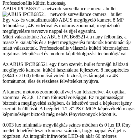
Professzionális kültéri biztonság
ABUS IPCB68521 - network surveillance camera - bullet
Egy víz- és vandalizmusálló ABUS megfigyelő kamera 8 MP
felbontással, 4K videóval és motoros zoommal, megbízható
megfigyelésre tervezve nappal és éjjel egyaránt.
Miért választottuk: Az ABUS IPCB68521-t a nagy felbontás, a
masszív kialakítás és a fejlett megfigyelési funkciók kombinációja
miatt választottuk. Professzionális választás kültéri biztonsághoz,
rugalmas telepítéssel és modern képfeldolgozási technológiával.
Az ABUS IPCB68521 egy fixen szerelt, bullet formájú hálózati
megfigyelő kamera, kültéri használatra fejlesztve. 8 megapixeles
(3840 x 2160) felbontású videót biztosít, és támogatja a 4K
formátumot, éles és részletes felvételeket nyújtva.
A kamera motoros zoomobjektívvel van felszerelve, 4x optikai
zoommal és 2,8–12 mm fókusztávolsággal. Ez rugalmasságot
biztosít a megfigyelési szögben, és lehetővé teszi a képkeret igény
szerinti beállítását. A beépített 1/1.8" PS CMOS képérzékelő magas
képminőséget biztosít még nehéz fényviszonyok között is.
0,003 lux minimális megvilágítás színes módban és 0 lux IR fény
mellett lehetővé teszi a kamera számára, hogy nappal és éjjel is
rögzítsen. Az integrált infravörös LED-ek akár 60 méteres