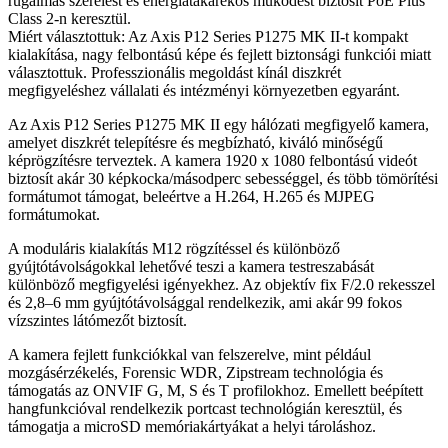
rugalmas szerelést és energiatakarékos működést biztosít PoE Plus
Class 2-n keresztül.
Miért választottuk: Az Axis P12 Series P1275 MK II-t kompakt
kialakítása, nagy felbontású képe és fejlett biztonsági funkciói miatt
választottuk. Professzionális megoldást kínál diszkrét
megfigyeléshez vállalati és intézményi környezetben egyaránt.
Az Axis P12 Series P1275 MK II egy hálózati megfigyelő kamera,
amelyet diszkrét telepítésre és megbízható, kiváló minőségű
képrögzítésre terveztek. A kamera 1920 x 1080 felbontású videót
biztosít akár 30 képkocka/másodperc sebességgel, és több tömörítési
formátumot támogat, beleértve a H.264, H.265 és MJPEG
formátumokat.
A moduláris kialakítás M12 rögzítéssel és különböző
gyújtótávolságokkal lehetővé teszi a kamera testreszabását
különböző megfigyelési igényekhez. Az objektív fix F/2.0 rekesszel
és 2,8–6 mm gyújtótávolsággal rendelkezik, ami akár 99 fokos
vízszintes látómezőt biztosít.
A kamera fejlett funkciókkal van felszerelve, mint például
mozgásérzékelés, Forensic WDR, Zipstream technológia és
támogatás az ONVIF G, M, S és T profilokhoz. Emellett beépített
hangfunkcióval rendelkezik portcast technológián keresztül, és
támogatja a microSD memóriakártyákat a helyi tároláshoz.