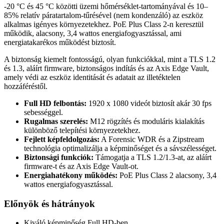
-20 °C és 45 °C közötti üzemi hőmérséklet-tartományával és 10–
85% relatív páratartalom-tűrésével (nem kondenzáló) az eszköz
alkalmas igényes környezetekhez. PoE Plus Class 2-n keresztül
működik, alacsony, 3,4 wattos energiafogyasztással, ami
energiatakarékos működést biztosít.
A biztonság kiemelt fontosságú, olyan funkciókkal, mint a TLS 1.2
és 1.3, aláírt firmware, biztonságos indítás és az Axis Edge Vault,
amely védi az eszköz identitását és adatait az illetéktelen
hozzáféréstől.
Full HD felbontás:
1920 x 1080 videót biztosít akár 30 fps
sebességgel.
Rugalmas szerelés:
M12 rögzítés és moduláris kialakítás
különböző telepítési környezetekhez.
Fejlett képfeldolgozás:
A Forensic WDR és a Zipstream
technológia optimalizálja a képminőséget és a sávszélességet.
Biztonsági funkciók:
Támogatja a TLS 1.2/1.3-at, az aláírt
firmware-t és az Axis Edge Vault-ot.
Energiahatékony működés:
PoE Plus Class 2 alacsony, 3,4
wattos energiafogyasztással.
Előnyök és hátrányok
Kiváló képminőség Full HD-ben