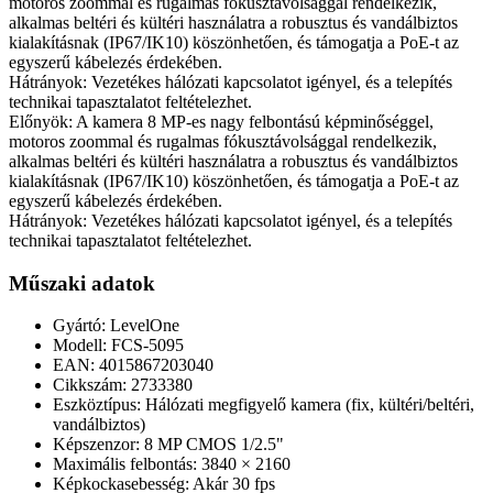
motoros zoommal és rugalmas fókusztávolsággal rendelkezik,
alkalmas beltéri és kültéri használatra a robusztus és vandálbiztos
kialakításnak (IP67/IK10) köszönhetően, és támogatja a PoE-t az
egyszerű kábelezés érdekében.
Hátrányok: Vezetékes hálózati kapcsolatot igényel, és a telepítés
technikai tapasztalatot feltételezhet.
Előnyök: A kamera 8 MP-es nagy felbontású képminőséggel,
motoros zoommal és rugalmas fókusztávolsággal rendelkezik,
alkalmas beltéri és kültéri használatra a robusztus és vandálbiztos
kialakításnak (IP67/IK10) köszönhetően, és támogatja a PoE-t az
egyszerű kábelezés érdekében.
Hátrányok: Vezetékes hálózati kapcsolatot igényel, és a telepítés
technikai tapasztalatot feltételezhet.
Műszaki adatok
Gyártó: LevelOne
Modell: FCS-5095
EAN: 4015867203040
Cikkszám: 2733380
Eszköztípus: Hálózati megfigyelő kamera (fix, kültéri/beltéri,
vandálbiztos)
Képszenzor: 8 MP CMOS 1/2.5"
Maximális felbontás: 3840 × 2160
Képkockasebesség: Akár 30 fps