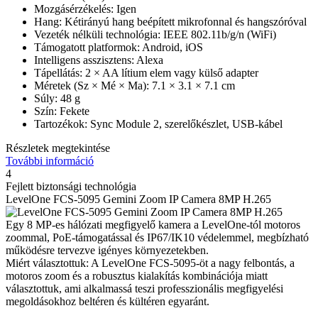
Mozgásérzékelés: Igen
Hang: Kétirányú hang beépített mikrofonnal és hangszóróval
Vezeték nélküli technológia: IEEE 802.11b/g/n (WiFi)
Támogatott platformok: Android, iOS
Intelligens asszisztens: Alexa
Tápellátás: 2 × AA lítium elem vagy külső adapter
Méretek (Sz × Mé × Ma): 7.1 × 3.1 × 7.1 cm
Súly: 48 g
Szín: Fekete
Tartozékok: Sync Module 2, szerelőkészlet, USB-kábel
Részletek megtekintése
További információ
4
Fejlett biztonsági technológia
LevelOne FCS-5095 Gemini Zoom IP Camera 8MP H.265
Egy 8 MP-es hálózati megfigyelő kamera a LevelOne-tól motoros
zoommal, PoE-támogatással és IP67/IK10 védelemmel, megbízható
működésre tervezve igényes környezetekben.
Miért választottuk: A LevelOne FCS-5095-öt a nagy felbontás, a
motoros zoom és a robusztus kialakítás kombinációja miatt
választottuk, ami alkalmassá teszi professzionális megfigyelési
megoldásokhoz beltéren és kültéren egyaránt.