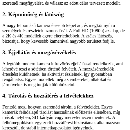
szeretnél megfigyelést, és válassz az adott célra tervezett modellt.
2. Képminőség és látószög
A nagy felbontású kamera élesebb képet ad, és megkönnyíti a
személyek és részletek azonosítását. A Full HD (1080p) az alap, de
a 2K és 4K modellek egyre elterjedtebbek. A széles látószög
biztosítja, hogy kevesebb kamerával nagyobb területet fedj le.
3. Éjjellátás és mozgásérzékelés
A legtöbb modern kamera infravörös éjjellátással rendelkezik, ami
lehetővé teszi a sötétben történő felvételt. A mozgásérzékelők
értesítést küldhetnek, ha aktivitást észlelnek, így gyorsabban
reagálhatsz. Egyes modellek még az embereket, állatokat és
járműveket is meg tudják különböztetni.
4. Tárolás és hozzáférés a felvételekhez
Fontold meg, hogyan szeretnéd tárolni a felvételeidet. Egyes
kamerák felhőalapú tárolást használnak előfizetés ellenében, míg
mások helyben, SD-kártyán vagy merevlemezen mentenek. A
felhőmegoldások egyszerű hozzáférést biztosítanak alkalmazáson
keresztül, de stabil internetkapcsolatot igényelnek.