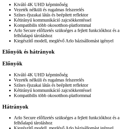
Kiváló 4K UHD képminőség
Vezeték nélküli és rugalmas felszerelés
Színes éjszakai látás és beépített reflektor
Kétirányú kommunikáció zajcsökkentéssel
Kompatibilis több okosotthon-platformmal
Arlo Secure előfizetés szükséges a fejlett funkciókhoz és a
felhőalapú tároláshoz
Kiegészítő modell, meglévő Arlo bázisállomást igényel
Előnyök és hátrányok
Előnyök
Kiváló 4K UHD képminőség
Vezeték nélküli és rugalmas felszerelés
Színes éjszakai látás és beépített reflektor
Kétirányú kommunikáció zajcsökkentéssel
Kompatibilis több okosotthon-platformmal
Hátrányok
Arlo Secure előfizetés szükséges a fejlett funkciókhoz és a
felhőalapú tároláshoz
Kiegészítő modell, meglévő Arlo bázisállomást igényel