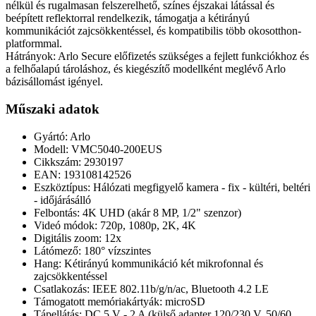
nélkül és rugalmasan felszerelhető, színes éjszakai látással és
beépített reflektorral rendelkezik, támogatja a kétirányú
kommunikációt zajcsökkentéssel, és kompatibilis több okosotthon-
platformmal.
Hátrányok: Arlo Secure előfizetés szükséges a fejlett funkciókhoz és
a felhőalapú tároláshoz, és kiegészítő modellként meglévő Arlo
bázisállomást igényel.
Műszaki adatok
Gyártó: Arlo
Modell: VMC5040-200EUS
Cikkszám: 2930197
EAN: 193108142526
Eszköztípus: Hálózati megfigyelő kamera - fix - kültéri, beltéri
- időjárásálló
Felbontás: 4K UHD (akár 8 MP, 1/2" szenzor)
Videó módok: 720p, 1080p, 2K, 4K
Digitális zoom: 12x
Látómező: 180° vízszintes
Hang: Kétirányú kommunikáció két mikrofonnal és
zajcsökkentéssel
Csatlakozás: IEEE 802.11b/g/n/ac, Bluetooth 4.2 LE
Támogatott memóriakártyák: microSD
Tápellátás: DC 5 V - 2 A (külső adapter 120/230 V, 50/60