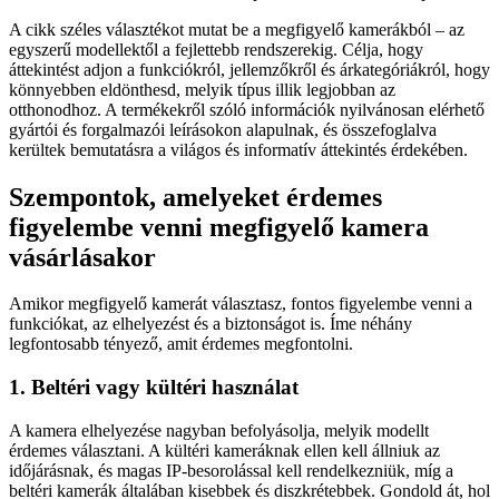
A cikk széles választékot mutat be a megfigyelő kamerákból – az
egyszerű modellektől a fejlettebb rendszerekig. Célja, hogy
áttekintést adjon a funkciókról, jellemzőkről és árkategóriákról, hogy
könnyebben eldönthesd, melyik típus illik legjobban az
otthonodhoz. A termékekről szóló információk nyilvánosan elérhető
gyártói és forgalmazói leírásokon alapulnak, és összefoglalva
kerültek bemutatásra a világos és informatív áttekintés érdekében.
Szempontok, amelyeket érdemes
figyelembe venni megfigyelő kamera
vásárlásakor
Amikor megfigyelő kamerát választasz, fontos figyelembe venni a
funkciókat, az elhelyezést és a biztonságot is. Íme néhány
legfontosabb tényező, amit érdemes megfontolni.
1. Beltéri vagy kültéri használat
A kamera elhelyezése nagyban befolyásolja, melyik modellt
érdemes választani. A kültéri kameráknak ellen kell állniuk az
időjárásnak, és magas IP-besorolással kell rendelkezniük, míg a
beltéri kamerák általában kisebbek és diszkrétebbek. Gondold át, hol