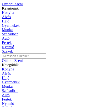
Otthoni Zseni
Kategóriák
Konyha
Alvás
Hajó
Gyermekek
Munka
Szabadban
Autó
Festék
Nyaraló
Székek
Otthoni Zseni
Kategóriák
Konyha
Alvás
Hajó
Gyermekek
Munka
Szabadban
Autó
Festék
Nyaraló