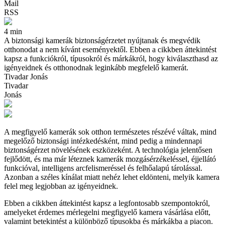
Mail
RSS
4 min
A biztonsági kamerák biztonságérzetet nyújtanak és megvédik
otthonodat a nem kívánt eseményektől. Ebben a cikkben áttekintést
kapsz a funkciókról, típusokról és márkákról, hogy kiválaszthasd az
igényeidnek és otthonodnak leginkább megfelelő kamerát.
Tivadar Jonás
Tivadar
Jonás
A megfigyelő kamerák sok otthon természetes részévé váltak, mind
megelőző biztonsági intézkedésként, mind pedig a mindennapi
biztonságérzet növelésének eszközeként. A technológia jelentősen
fejlődött, és ma már léteznek kamerák mozgásérzékeléssel, éjjellátó
funkcióval, intelligens arcfelismeréssel és felhőalapú tárolással.
Azonban a széles kínálat miatt nehéz lehet eldönteni, melyik kamera
felel meg legjobban az igényeidnek.
Ebben a cikkben áttekintést kapsz a legfontosabb szempontokról,
amelyeket érdemes mérlegelni megfigyelő kamera vásárlása előtt,
valamint betekintést a különböző típusokba és márkákba a piacon.