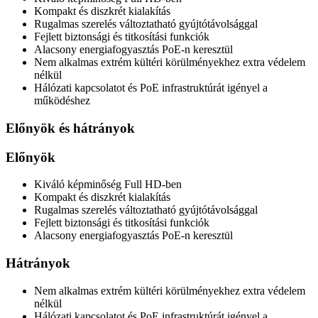
Kompakt és diszkrét kialakítás
Rugalmas szerelés változtatható gyújtótávolsággal
Fejlett biztonsági és titkosítási funkciók
Alacsony energiafogyasztás PoE-n keresztül
Nem alkalmas extrém kültéri körülményekhez extra védelem
nélkül
Hálózati kapcsolatot és PoE infrastruktúrát igényel a
működéshez
Előnyök és hátrányok
Előnyök
Kiváló képminőség Full HD-ben
Kompakt és diszkrét kialakítás
Rugalmas szerelés változtatható gyújtótávolsággal
Fejlett biztonsági és titkosítási funkciók
Alacsony energiafogyasztás PoE-n keresztül
Hátrányok
Nem alkalmas extrém kültéri körülményekhez extra védelem
nélkül
Hálózati kapcsolatot és PoE infrastruktúrát igényel a