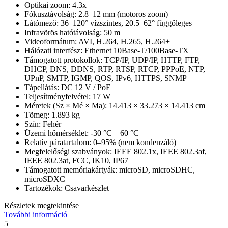
Optikai zoom: 4.3x
Fókusztávolság: 2.8–12 mm (motoros zoom)
Látómező: 36–120° vízszintes, 20.5–62° függőleges
Infravörös hatótávolság: 50 m
Videoformátum: AVI, H.264, H.265, H.264+
Hálózati interfész: Ethernet 10Base-T/100Base-TX
Támogatott protokollok: TCP/IP, UDP/IP, HTTP, FTP,
DHCP, DNS, DDNS, RTP, RTSP, RTCP, PPPoE, NTP,
UPnP, SMTP, IGMP, QOS, IPv6, HTTPS, SNMP
Tápellátás: DC 12 V / PoE
Teljesítményfelvétel: 17 W
Méretek (Sz × Mé × Ma): 14.413 × 33.273 × 14.413 cm
Tömeg: 1.893 kg
Szín: Fehér
Üzemi hőmérséklet: -30 °C – 60 °C
Relatív páratartalom: 0–95% (nem kondenzáló)
Megfelelőségi szabványok: IEEE 802.1x, IEEE 802.3af,
IEEE 802.3at, FCC, IK10, IP67
Támogatott memóriakártyák: microSD, microSDHC,
microSDXC
Tartozékok: Csavarkészlet
Részletek megtekintése
További információ
5