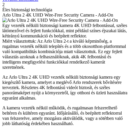
2
Éles biztonsági technológia
Arlo Ultra 2 4K UHD Wire-Free Security Camera - Add-On
Egy vezeték nélküli biztonsági kamera 4K UHD felbontással, széles
látómezővel és fejlett funkciókkal, mint például színes éjszakai látás,
kétirányú kommunikáció és beépített reflektor.
Miért választottuk: Az Arlo Ultra 2-t a kiváló képminőség, a
rugalmas vezeték nélküli telepítés és a több okosotthon-platformmal
való kompatibilitás kombinációja miatt választottuk. Ez egy fejlett
választás azoknak a felhasználóknak, akik 4K felbontású és
intelligens megfigyelési funkciókkal rendelkező kamerát
szeretnének.
Az Arlo Ultra 2 4K UHD vezeték nélküli biztonsági kamera egy
kiegészítő kamera, amelyet a meglévő Arlo rendszerek bővítésére
terveztek. Részletes 4K felbontású videót biztosít, és széles
panorámaképet nyújt a környezetről, így otthoni és üzleti használatra
egyaránt alkalmas.
A kamera vezeték nélkül működik, és rugalmasan felszerelhető
beltéren és kültéren egyaránt. Időjárásálló, és beépített reflektorral
van felszerelve, amely mozgásra aktiválódik, vagy a sötétben való
jobb láthatóság érdekében használható.