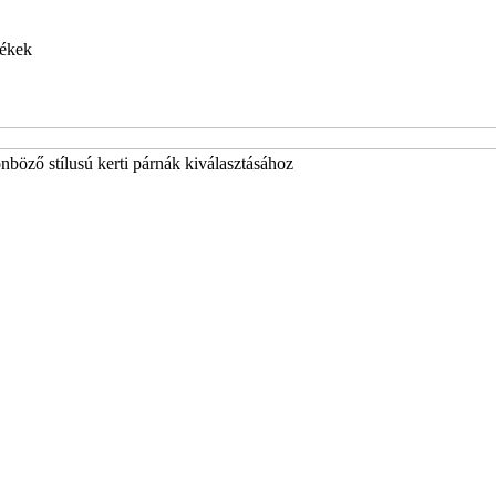
ékek
önböző stílusú kerti párnák kiválasztásához