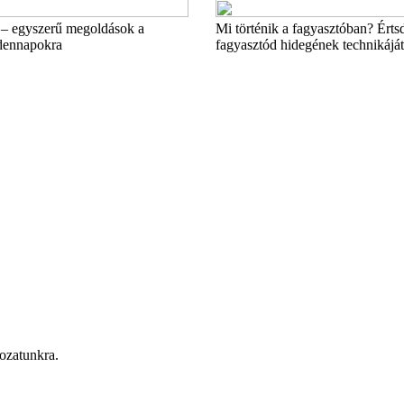
– egyszerű megoldások a
Mi történik a fagyasztóban? Érts
dennapokra
fagyasztód hidegének technikáját
rozatunkra.