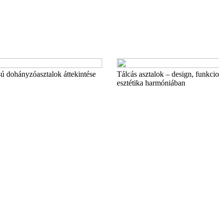
ú dohányzóasztalok áttekintése
Tálcás asztalok – design, funkcio
esztétika harmóniában