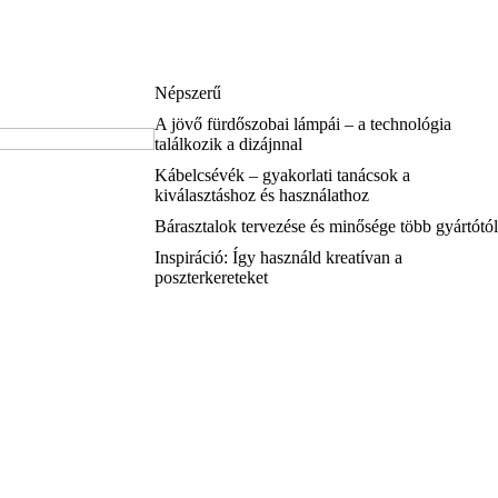
Népszerű
A jövő fürdőszobai lámpái – a technológia
találkozik a dizájnnal
Kábelcsévék – gyakorlati tanácsok a
kiválasztáshoz és használathoz
Bárasztalok tervezése és minősége több gyártótól
Inspiráció: Így használd kreatívan a
poszterkereteket