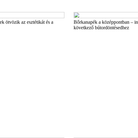
 ötvözik az esztétikát és a
Bőrkanapék a középpontban – ins
következő bútordöntésedhez