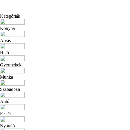
Kategóriák
Konyha
Alvás
Hajó
Gyermekek
Munka
Szabadban
Autó
Festék
Nyaraló