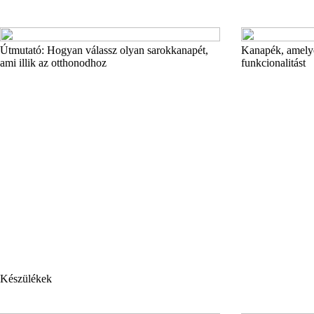
Útmutató: Hogyan válassz olyan sarokkanapét,
Kanapék, amelyek
ami illik az otthonodhoz
funkcionalitást
Készülékek