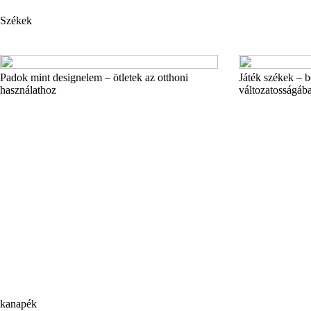
Székek
Padok mint designelem – ötletek az otthoni
Játék székek – b
használathoz
változatosságáb
kanapék