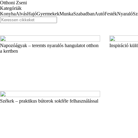
Otthoni Zseni
Kategóriák
Konyha
Alvás
Hajó
Gyermekek
Munka
Szabadban
Autó
Festék
Nyaraló
Sz
Napozóágyak – teremts nyaralós hangulatot otthon
Inspiráció kül
a kertben
Székek – praktikus bútorok sokféle felhasználással