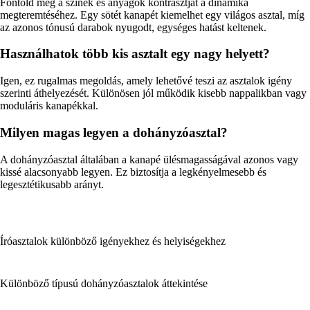
Fontold meg a színek és anyagok kontrasztját a dinamika
megteremtéséhez. Egy sötét kanapét kiemelhet egy világos asztal, míg
az azonos tónusú darabok nyugodt, egységes hatást keltenek.
Használhatok több kis asztalt egy nagy helyett?
Igen, ez rugalmas megoldás, amely lehetővé teszi az asztalok igény
szerinti áthelyezését. Különösen jól működik kisebb nappalikban vagy
moduláris kanapékkal.
Milyen magas legyen a dohányzóasztal?
A dohányzóasztal általában a kanapé ülésmagasságával azonos vagy
kissé alacsonyabb legyen. Ez biztosítja a legkényelmesebb és
legesztétikusabb arányt.
Íróasztalok különböző igényekhez és helyiségekhez
Különböző típusú dohányzóasztalok áttekintése