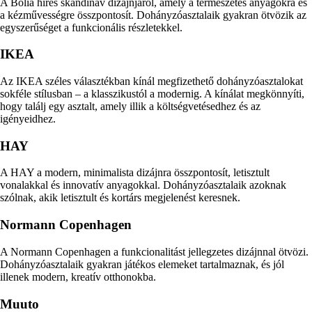
A Bolia híres skandináv dizájnjáról, amely a természetes anyagokra és
a kézművességre összpontosít. Dohányzóasztalaik gyakran ötvözik az
egyszerűséget a funkcionális részletekkel.
IKEA
Az IKEA széles választékban kínál megfizethető dohányzóasztalokat
sokféle stílusban – a klasszikustól a modernig. A kínálat megkönnyíti,
hogy találj egy asztalt, amely illik a költségvetésedhez és az
igényeidhez.
HAY
A HAY a modern, minimalista dizájnra összpontosít, letisztult
vonalakkal és innovatív anyagokkal. Dohányzóasztalaik azoknak
szólnak, akik letisztult és kortárs megjelenést keresnek.
Normann Copenhagen
A Normann Copenhagen a funkcionalitást jellegzetes dizájnnal ötvözi.
Dohányzóasztalaik gyakran játékos elemeket tartalmaznak, és jól
illenek modern, kreatív otthonokba.
Muuto