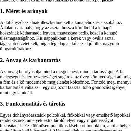
1. Méret és arányok
A dohányzóasztalnak illeszkednie kell a kanapéhoz és a szobához.
Általános szabály, hogy az asztal hossza körülbelül a kanapé
hosszának kétharmada legyen, magassága pedig közel a kanapé
ülésmagasságához. Kis nappalikban a kerek vagy ovális asztal
tágasabb érzetet kelt, míg a téglalap alakú asztal jól illik nagyobb
ülőgarnitúrákhoz.
2. Anyag és karbantartás
Az anyag befolyásolja mind a megjelenést, mind a tartósságot. A fa
melegséget és természetességet sugároz, az üveg könnyedséget ad, míg
a fém és a kő modernebb megjelenést kölcsönöz. Fontold meg, mennyi
karbantartást vállalsz – egy olajozott faasztal több gondozást igényel,
mint egy laminált.
3. Funkcionalitás és tárolás
Egyes dohányzóasztalok polcokkal, fiókokkal vagy emelhető lapokkal
rendelkeznek, amelyek extra tárolóhelyet vagy rugalmasságot
biztosítanak. Ez különösen praktikus kisebb otthonokban, ahol a helyet
optimálisan kell kihasználni. Más modellek az egyszerűségre és az