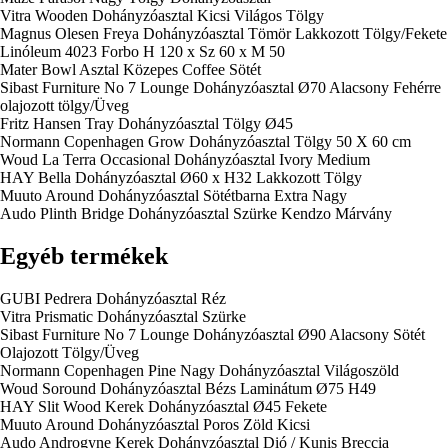
Vitra Wooden Dohányzóasztal Kicsi Világos Tölgy
Magnus Olesen Freya Dohányzóasztal Tömör Lakkozott Tölgy/Fekete
Linóleum 4023 Forbo H 120 x Sz 60 x M 50
Mater Bowl Asztal Közepes Coffee Sötét
Sibast Furniture No 7 Lounge Dohányzóasztal Ø70 Alacsony Fehérre
olajozott tölgy/Üveg
Fritz Hansen Tray Dohányzóasztal Tölgy Ø45
Normann Copenhagen Grow Dohányzóasztal Tölgy 50 X 60 cm
Woud La Terra Occasional Dohányzóasztal Ivory Medium
HAY Bella Dohányzóasztal Ø60 x H32 Lakkozott Tölgy
Muuto Around Dohányzóasztal Sötétbarna Extra Nagy
Audo Plinth Bridge Dohányzóasztal Szürke Kendzo Márvány
Egyéb termékek
GUBI Pedrera Dohányzóasztal Réz
Vitra Prismatic Dohányzóasztal Szürke
Sibast Furniture No 7 Lounge Dohányzóasztal Ø90 Alacsony Sötét
Olajozott Tölgy/Üveg
Normann Copenhagen Pine Nagy Dohányzóasztal Világoszöld
Woud Soround Dohányzóasztal Bézs Laminátum Ø75 H49
HAY Slit Wood Kerek Dohányzóasztal Ø45 Fekete
Muuto Around Dohányzóasztal Poros Zöld Kicsi
Audo Androgyne Kerek Dohányzóasztal Dió / Kunis Breccia