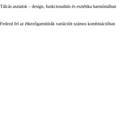
Tálcás asztalok – design, funkcionalitás és esztétika harmóniában
Fedezd fel az étkezőgarnitúrák variációit számos kombinációban