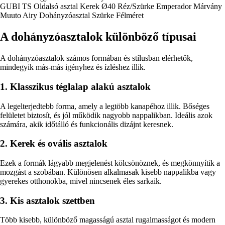
GUBI TS Oldalsó asztal Kerek Ø40 Réz/Szürke Emperador Márvány
Muuto Airy Dohányzóasztal Szürke Félméret
A dohányzóasztalok különböző típusai
A dohányzóasztalok számos formában és stílusban elérhetők,
mindegyik más-más igényhez és ízléshez illik.
1. Klasszikus téglalap alakú asztalok
A legelterjedtebb forma, amely a legtöbb kanapéhoz illik. Bőséges
felületet biztosít, és jól működik nagyobb nappalikban. Ideális azok
számára, akik időtálló és funkcionális dizájnt keresnek.
2. Kerek és ovális asztalok
Ezek a formák lágyabb megjelenést kölcsönöznek, és megkönnyítik a
mozgást a szobában. Különösen alkalmasak kisebb nappalikba vagy
gyerekes otthonokba, mivel nincsenek éles sarkaik.
3. Kis asztalok szettben
Több kisebb, különböző magasságú asztal rugalmasságot és modern