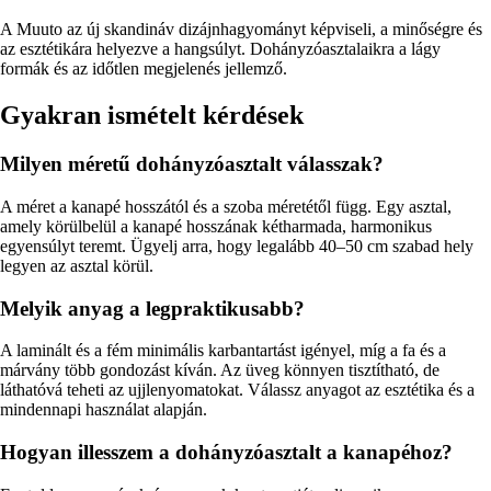
A Muuto az új skandináv dizájnhagyományt képviseli, a minőségre és
az esztétikára helyezve a hangsúlyt. Dohányzóasztalaikra a lágy
formák és az időtlen megjelenés jellemző.
Gyakran ismételt kérdések
Milyen méretű dohányzóasztalt válasszak?
A méret a kanapé hosszától és a szoba méretétől függ. Egy asztal,
amely körülbelül a kanapé hosszának kétharmada, harmonikus
egyensúlyt teremt. Ügyelj arra, hogy legalább 40–50 cm szabad hely
legyen az asztal körül.
Melyik anyag a legpraktikusabb?
A laminált és a fém minimális karbantartást igényel, míg a fa és a
márvány több gondozást kíván. Az üveg könnyen tisztítható, de
láthatóvá teheti az ujjlenyomatokat. Válassz anyagot az esztétika és a
mindennapi használat alapján.
Hogyan illesszem a dohányzóasztalt a kanapéhoz?