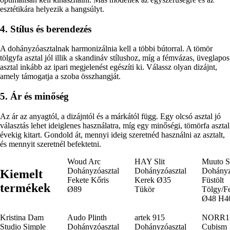
esztétikára helyezik a hangsúlyt.
4. Stílus és berendezés
A dohányzóasztalnak harmonizálnia kell a többi bútorral. A tömör
tölgyfa asztal jól illik a skandináv stílushoz, míg a fémvázas, üveglapos
asztal inkább az ipari megjelenést egészíti ki. Válassz olyan dizájnt,
amely támogatja a szoba összhangját.
5. Ár és minőség
Az ár az anyagtól, a dizájntól és a márkától függ. Egy olcsó asztal jó
választás lehet ideiglenes használatra, míg egy minőségi, tömörfa asztal
évekig kitart. Gondold át, mennyi ideig szeretnéd használni az asztalt,
és mennyit szeretnél befektetni.
Woud Arc
HAY Slit
Muuto S
Dohányzóasztal
Dohányzóasztal
Dohányz
Kiemelt
Fekete Kőris
Kerek Ø35
Füstölt
termékek
Ø89
Tükör
Tölgy/F
Ø48 H4
Kristina Dam
Audo Plinth
artek 915
NORR1
Studio Simple
Dohányzóasztal
Dohányzóasztal
Cubism