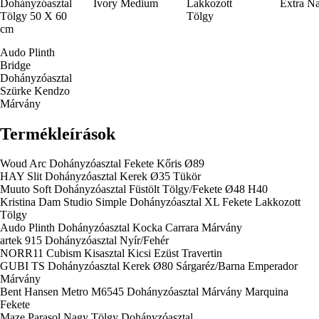
Dohányzóasztal
Ivory Medium
Lakkozott
Extra N
Tölgy 50 X 60
Tölgy
cm
Audo Plinth
Bridge
Dohányzóasztal
Szürke Kendzo
Márvány
Termékleírások
Woud Arc Dohányzóasztal Fekete Kőris Ø89
HAY Slit Dohányzóasztal Kerek Ø35 Tükör
Muuto Soft Dohányzóasztal Füstölt Tölgy/Fekete Ø48 H40
Kristina Dam Studio Simple Dohányzóasztal XL Fekete Lakkozott
Tölgy
Audo Plinth Dohányzóasztal Kocka Carrara Márvány
artek 915 Dohányzóasztal Nyír/Fehér
NORR11 Cubism Kisasztal Kicsi Ezüst Travertin
GUBI TS Dohányzóasztal Kerek Ø80 Sárgaréz/Barna Emperador
Márvány
Bent Hansen Metro M6545 Dohányzóasztal Márvány Marquina
Fekete
Maze Parasol Nagy Tölgy Dohányzóasztal