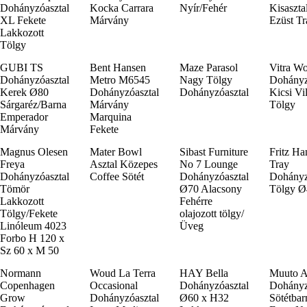
Dohányzóasztal
Kocka Carrara
Nyír/Fehér
Kisaszta
XL Fekete
Márvány
Ezüst Tr
Lakkozott
Tölgy
GUBI TS
Bent Hansen
Maze Parasol
Vitra W
Dohányzóasztal
Metro M6545
Nagy Tölgy
Dohányz
Kerek Ø80
Dohányzóasztal
Dohányzóasztal
Kicsi Vi
Sárgaréz/Barna
Márvány
Tölgy
Emperador
Marquina
Márvány
Fekete
Magnus Olesen
Mater Bowl
Sibast Furniture
Fritz Ha
Freya
Asztal Közepes
No 7 Lounge
Tray
Dohányzóasztal
Coffee Sötét
Dohányzóasztal
Dohányz
Tömör
Ø70 Alacsony
Tölgy Ø
Lakkozott
Fehérre
Tölgy/Fekete
olajozott tölgy/
Linóleum 4023
Üveg
Forbo H 120 x
Sz 60 x M 50
Normann
Woud La Terra
HAY Bella
Muuto A
Copenhagen
Occasional
Dohányzóasztal
Dohányz
Grow
Dohányzóasztal
Ø60 x H32
Sötétbar