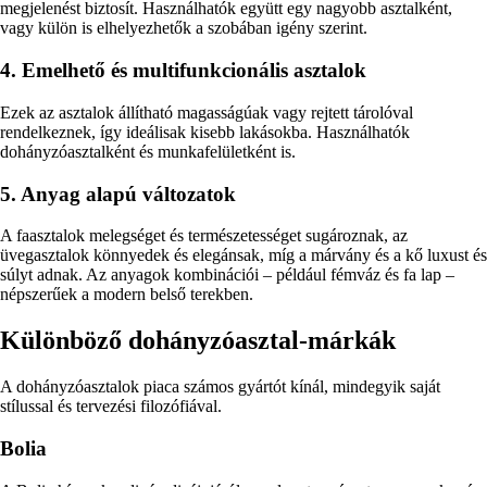
megjelenést biztosít. Használhatók együtt egy nagyobb asztalként,
vagy külön is elhelyezhetők a szobában igény szerint.
4. Emelhető és multifunkcionális asztalok
Ezek az asztalok állítható magasságúak vagy rejtett tárolóval
rendelkeznek, így ideálisak kisebb lakásokba. Használhatók
dohányzóasztalként és munkafelületként is.
5. Anyag alapú változatok
A faasztalok melegséget és természetességet sugároznak, az
üvegasztalok könnyedek és elegánsak, míg a márvány és a kő luxust és
súlyt adnak. Az anyagok kombinációi – például fémváz és fa lap –
népszerűek a modern belső terekben.
Különböző dohányzóasztal-márkák
A dohányzóasztalok piaca számos gyártót kínál, mindegyik saját
stílussal és tervezési filozófiával.
Bolia