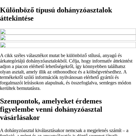
Különböző típusú dohányzóasztalok
áttekintése
A cikk széles választékot mutat be különböző stílusú, anyagú és
árkategóriájú dohányzóasztalokból. Célja, hogy informatív áttekintést
adjon a piacon elérhető lehetőségekről, így könnyebben találhatsz
olyan asztalt, amely illik az otthonodhoz és a költségvetésedhez. A
termékekről szóló információk nyilvánosan elérhető gyártói és
forgalmazói leírásokon alapulnak, és összefoglalva, semleges módon
kerültek bemutatásra.
Szempontok, amelyeket érdemes
figyelembe venni dohányzóasztal
vásárlásakor
A dohányzóasztal kiválasztásakor nemcsak a megjelenés számít – a
funkció, a méret és az anyagválasztás is döntő szerepet játszik.