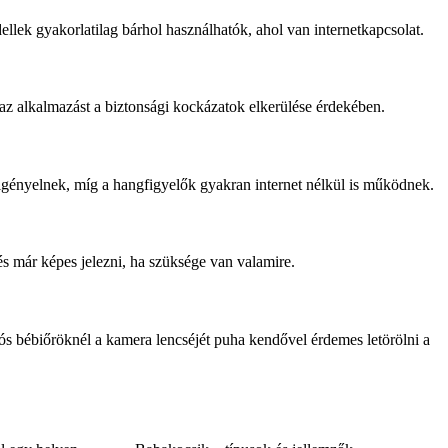
llek gyakorlatilag bárhol használhatók, ahol van internetkapcsolat.
n az alkalmazást a biztonsági kockázatok elkerülése érdekében.
ot igényelnek, míg a hangfigyelők gyakran internet nélkül is működnek.
és már képes jelezni, ha szüksége van valamire.
eós bébiőröknél a kamera lencséjét puha kendővel érdemes letörölni a