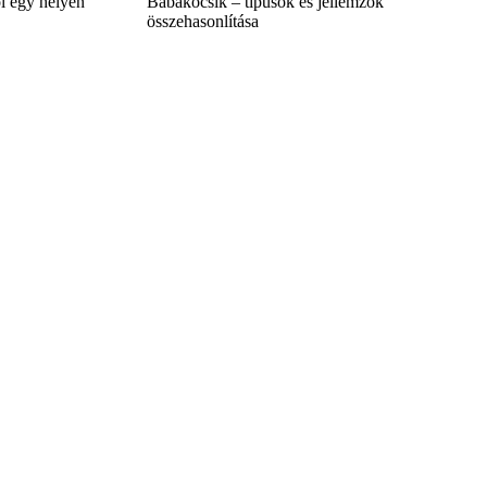
l egy helyen
Babakocsik – típusok és jellemzők
összehasonlítása