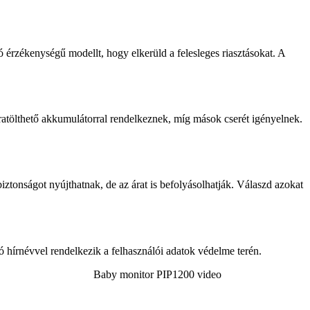
ató érzékenységű modellt, hogy elkerüld a felesleges riasztásokat. A
atölthető akkumulátorral rendelkeznek, míg mások cserét igényelnek.
tonságot nyújthatnak, de az árat is befolyásolhatják. Válaszd azokat
ó hírnévvel rendelkezik a felhasználói adatok védelme terén.
Baby monitor PIP1200 video