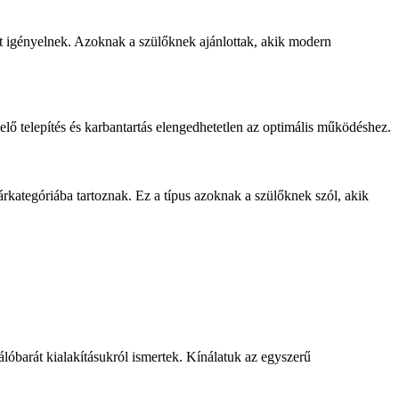
tot igényelnek. Azoknak a szülőknek ajánlottak, akik modern
lő telepítés és karbantartás elengedhetetlen az optimális működéshez.
kategóriába tartoznak. Ez a típus azoknak a szülőknek szól, akik
lóbarát kialakításukról ismertek. Kínálatuk az egyszerű