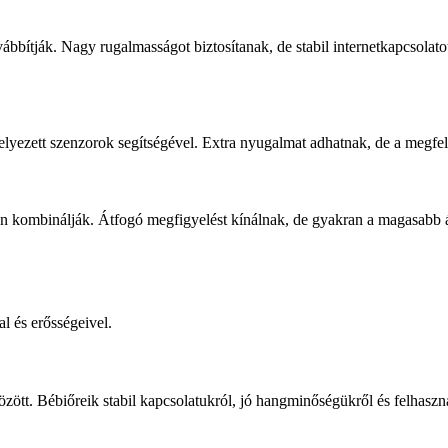
vábbítják. Nagy rugalmasságot biztosítanak, de stabil internetkapcsola
lyezett szenzorok segítségével. Extra nyugalmat adhatnak, de a megfele
n kombinálják. Átfogó megfigyelést kínálnak, de gyakran a magasabb ár
l és erősségeivel.
ött. Bébiőreik stabil kapcsolatukról, jó hangminőségükről és felhaszná