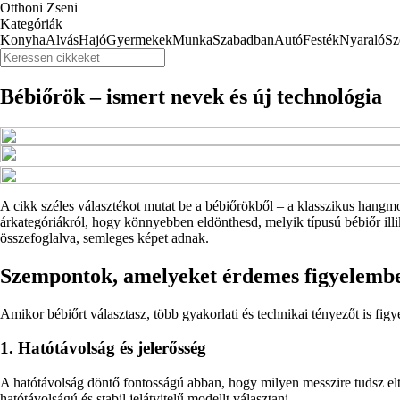
Otthoni Zseni
Kategóriák
Konyha
Alvás
Hajó
Gyermekek
Munka
Szabadban
Autó
Festék
Nyaraló
Sz
Bébiőrök – ismert nevek és új technológia
A cikk széles választékot mutat be a bébiőrökből – a klasszikus hangmo
árkategóriákról, hogy könnyebben eldönthesd, melyik típusú bébiőr illi
összefoglalva, semleges képet adnak.
Szempontok, amelyeket érdemes figyelembe
Amikor bébiőrt választasz, több gyakorlati és technikai tényezőt is fi
1. Hatótávolság és jelerősség
A hatótávolság döntő fontosságú abban, hogy milyen messzire tudsz el
hatótávolságú és stabil jelátvitelű modellt választani.