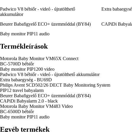
Padwico V8 bébiőr - videó - újratölthető
Extra babaegys
akkumulátor
Beurer Babafigyelő ECO+ üzemmóddal (BY84)
CAPiDi Babyala
Baby monitor PIP11 audio
Termékleírások
Motorola Baby Monitor VM65X Connect
BC-5700D bébiőr
Baby monitor PIP1200 video
Padwico V8 bébiőr - videó - újratölthető akkumulátor
Extra babaegység - BU69D
Philips Avent SCD502/26 DECT Baby Monitoring System
PIP12 travel babyalarm
Beurer Babafigyelő ECO+ üzemmóddal (BY84)
CAPiDi Babyalarm 2.0 - black
Motorola Baby Monitor VM483 Video
BC-6500D bébiőr
Baby monitor PIP11 audio
Egyéb termékek