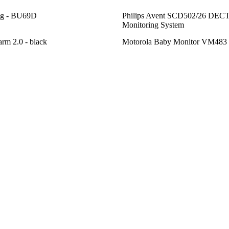
ég - BU69D
Philips Avent SCD502/26 DEC
Monitoring System
rm 2.0 - black
Motorola Baby Monitor VM483