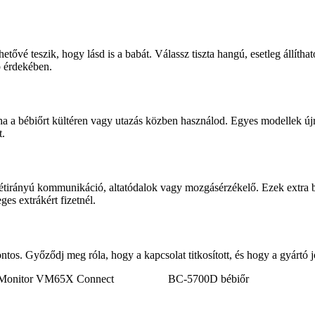
hetővé teszik, hogy lásd is a babát. Válassz tiszta hangú, esetleg állíth
ép érdekében.
a a bébiőrt kültéren vagy utazás közben használod. Egyes modellek újr
t.
tirányú kommunikáció, altatódalok vagy mozgásérzékelő. Ezek extra biz
es extrákért fizetnél.
os. Győződj meg róla, hogy a kapcsolat titkosított, és hogy a gyártó j
 Monitor VM65X Connect
BC-5700D bébiőr