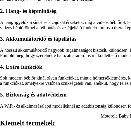
2. Hang- és képminőség
A hangfigyelők a sírást és a zajokat érzékelik, míg a videós bébiőrök le
videós bébiőröknél a felbontás és az éjjellátó funkció fontos a tiszta k
3. Akkumulátoridő és tápellátás
A hosszú akkumulátoridő nagyobb rugalmasságot biztosít, különösen, h
Fontold meg, hogy szeretnél-e hálózati áramról is működtethető modell
4. Extra funkciók
Sok modern bébiőr kínál olyan funkciókat, mint a hőmérsékletmérés, ké
a funkciókat, amelyekre valóban szükségetek van, anélkül, hogy felesleg
5. Biztonság és adatvédelem
A WiFi- és alkalmazásalapú modelleknél az adatbiztonság különösen font
Motorola Baby
Kiemelt termékek