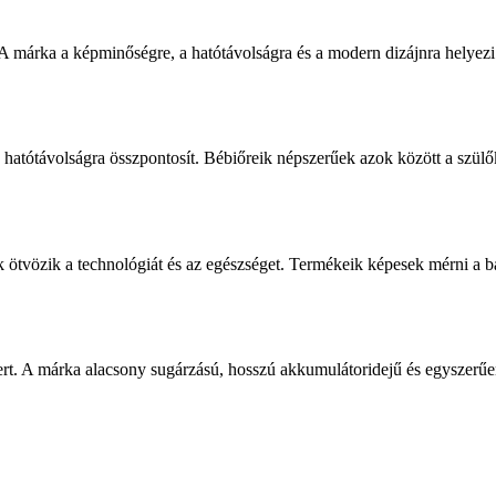
 A márka a képminőségre, a hatótávolságra és a modern dizájnra helyezi
atótávolságra összpontosít. Bébiőreik népszerűek azok között a szülők
tvözik a technológiát és az egészséget. Termékeik képesek mérni a baba
ert. A márka alacsony sugárzású, hosszú akkumulátoridejű és egyszerűen