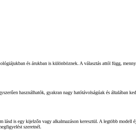
lógiájukban és árukban is különböznek. A választás attól függ, mennyi
gyszerűen használhatók, gyakran nagy hatótávolságúak és általában ked
m lásd is egy kijelzőn vagy alkalmazáson keresztül. A legtöbb modell éj
egfigyelést szeretnél.