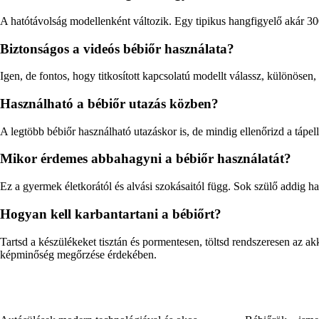
A hatótávolság modellenként változik. Egy tipikus hangfigyelő akár 300
Biztonságos a videós bébiőr használata?
Igen, de fontos, hogy titkosított kapcsolatú modellt válassz, különösen
Használható a bébiőr utazás közben?
A legtöbb bébiőr használható utazáskor is, de mindig ellenőrizd a tápel
Mikor érdemes abbahagyni a bébiőr használatát?
Ez a gyermek életkorától és alvási szokásaitól függ. Sok szülő addig ha
Hogyan kell karbantartani a bébiőrt?
Tartsd a készülékeket tisztán és pormentesen, töltsd rendszeresen az a
képminőség megőrzése érdekében.