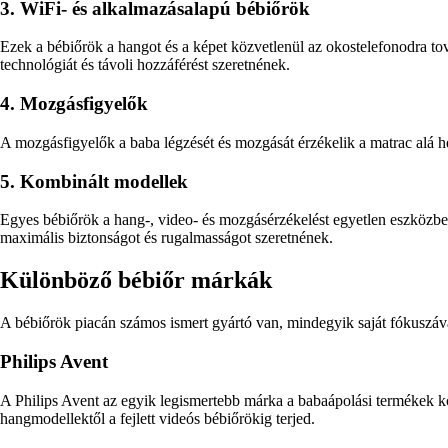
3. WiFi- és alkalmazásalapú bébiőrök
Ezek a bébiőrök a hangot és a képet közvetlenül az okostelefonodra to
technológiát és távoli hozzáférést szeretnének.
4. Mozgásfigyelők
A mozgásfigyelők a baba légzését és mozgását érzékelik a matrac alá he
5. Kombinált modellek
Egyes bébiőrök a hang-, video- és mozgásérzékelést egyetlen eszközbe
maximális biztonságot és rugalmasságot szeretnének.
Különböző bébiőr márkák
A bébiőrök piacán számos ismert gyártó van, mindegyik saját fókuszáva
Philips Avent
A Philips Avent az egyik legismertebb márka a babaápolási termékek köz
hangmodellektől a fejlett videós bébiőrökig terjed.