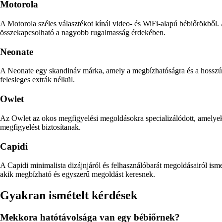
Motorola
A Motorola széles választékot kínál video- és WiFi-alapú bébiőrökből.
összekapcsolható a nagyobb rugalmasság érdekében.
Neonate
A Neonate egy skandináv márka, amely a megbízhatóságra és a hosszú h
felesleges extrák nélkül.
Owlet
Az Owlet az okos megfigyelési megoldásokra specializálódott, amelyek ö
megfigyelést biztosítanak.
Capidi
A Capidi minimalista dizájnjáról és felhasználóbarát megoldásairól ism
akik megbízható és egyszerű megoldást keresnek.
Gyakran ismételt kérdések
Mekkora hatótávolsága van egy bébiőrnek?