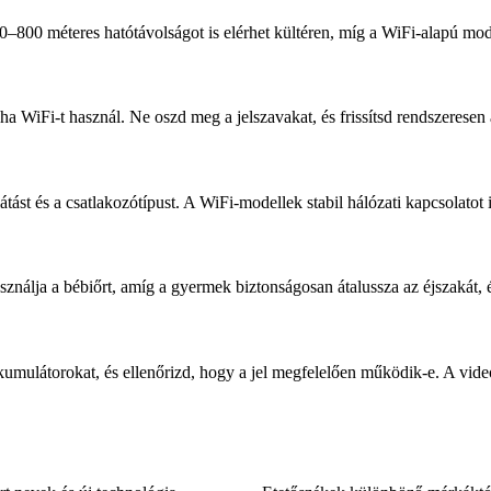
–800 méteres hatótávolságot is elérhet kültéren, míg a WiFi-alapú mode
, ha WiFi-t használ. Ne oszd meg a jelszavakat, és frissítsd rendszerese
látást és a csatlakozótípust. A WiFi-modellek stabil hálózati kapcsolat
sználja a bébiőrt, amíg a gyermek biztonságosan átalussza az éjszakát, 
kkumulátorokat, és ellenőrizd, hogy a jel megfelelően működik-e. A vid