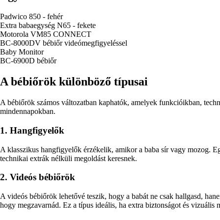
Padwico 850 - fehér
Extra babaegység N65 - fekete
Motorola VM85 CONNECT
BC-8000DV bébiőr videómegfigyeléssel
Baby Monitor
BC-6900D bébiőr
A bébiőrök különböző típusai
A bébiőrök számos változatban kaphatók, amelyek funkcióikban, techno
mindennapokban.
1. Hangfigyelők
A klasszikus hangfigyelők érzékelik, amikor a baba sír vagy mozog. E
technikai extrák nélküli megoldást keresnek.
2. Videós bébiőrök
A videós bébiőrök lehetővé teszik, hogy a babát ne csak hallgasd, hane
hogy megzavarnád. Ez a típus ideális, ha extra biztonságot és vizuális m