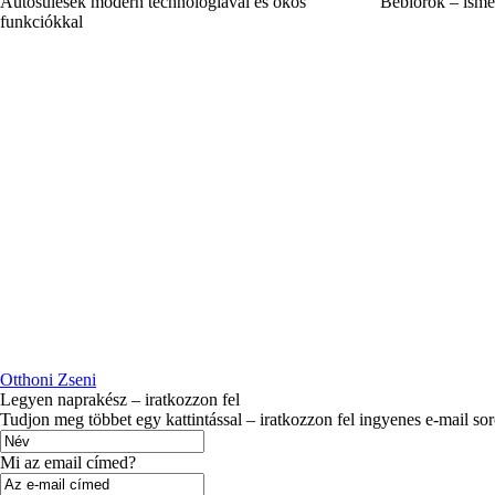
Autósülések modern technológiával és okos
Bébiőrök – ismer
funkciókkal
Otthoni Zseni
Legyen naprakész – iratkozzon fel
Tudjon meg többet egy kattintással – iratkozzon fel ingyenes e-mail so
Mi az email címed?