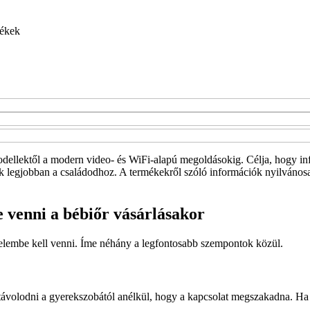
ékek
dellektől a modern video- és WiFi-alapú megoldásokig. Célja, hogy info
k legjobban a családodhoz. A termékekről szóló információk nyilvánosan
 venni a bébiőr vásárlásakor
gyelembe kell venni. Íme néhány a legfontosabb szempontok közül.
távolodni a gyerekszobától anélkül, hogy a kapcsolat megszakadna. Ha