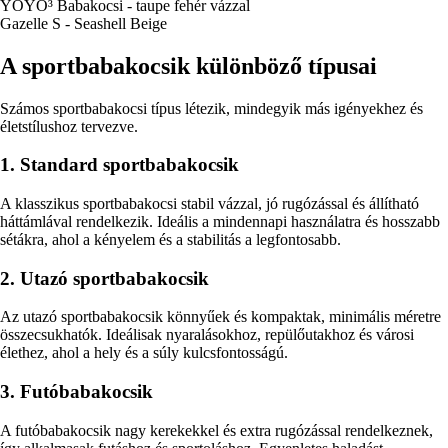
YOYO³ Babakocsi - taupe fehér vázzal
Gazelle S - Seashell Beige
A sportbabakocsik különböző típusai
Számos sportbabakocsi típus létezik, mindegyik más igényekhez és
életstílushoz tervezve.
1. Standard sportbabakocsik
A klasszikus sportbabakocsi stabil vázzal, jó rugózással és állítható
háttámlával rendelkezik. Ideális a mindennapi használatra és hosszabb
sétákra, ahol a kényelem és a stabilitás a legfontosabb.
2. Utazó sportbabakocsik
Az utazó sportbabakocsik könnyűek és kompaktak, minimális méretre
összecsukhatók. Ideálisak nyaralásokhoz, repülőutakhoz és városi
élethez, ahol a hely és a súly kulcsfontosságú.
3. Futóbabakocsik
A futóbabakocsik nagy kerekekkel és extra rugózással rendelkeznek,