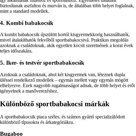
így alkalmasak futáshoz és sportoláshoz. Egyenletes haladást
biztosítanak aszfalton és murván is, de általában több helyet foglalnak,
mint a standard modellek.
4. Kombi babakocsik
A kombi babakocsik újszülött kortól kisgyermekkorig használhatók,
mivel átalakíthatók fekvőből sportbabakocsivá. Praktikus megoldás
azoknak a családoknak, akik egyetlen kocsit szeretnének a korai évek
teljes időszakára.
5. Iker- és testvér sportbabakocsik
Azoknak a családoknak, ahol két kisgyermek van, léteznek dupla
üléssel rendelkező modellek – egymás mellett vagy egymás mögött
elhelyezve. Ezek nagyobb rugalmasságot adnak, de több helyet és erőt
igényelnek a manőverezéshez.
Különböző sportbabakocsi márkák
A sportbabakocsik piaca széles, és számos gyártó specializálódott
különböző típusokra és árkategóriákra.
Bugaboo