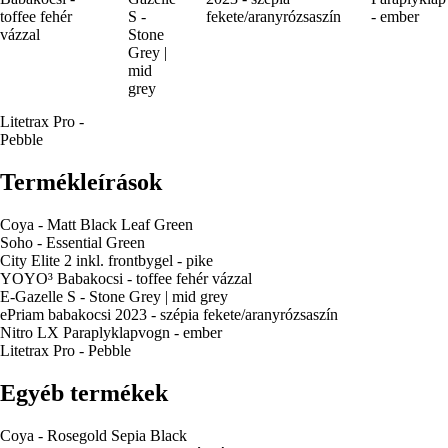
toffee fehér
S -
fekete/aranyrózsaszín
- ember
vázzal
Stone
Grey |
mid
grey
Litetrax Pro -
Pebble
Termékleírások
Coya - Matt Black Leaf Green
Soho - Essential Green
City Elite 2 inkl. frontbygel - pike
YOYO³ Babakocsi - toffee fehér vázzal
E-Gazelle S - Stone Grey | mid grey
ePriam babakocsi 2023 - szépia fekete/aranyrózsaszín
Nitro LX Paraplyklapvogn - ember
Litetrax Pro - Pebble
Egyéb termékek
Coya - Rosegold Sepia Black