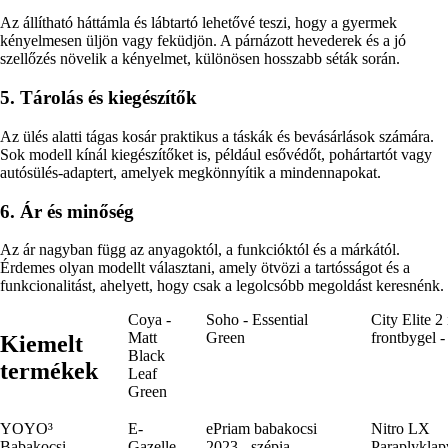
Az állítható háttámla és lábtartó lehetővé teszi, hogy a gyermek
kényelmesen üljön vagy feküdjön. A párnázott hevederek és a jó
szellőzés növelik a kényelmet, különösen hosszabb séták során.
5. Tárolás és kiegészítők
Az ülés alatti tágas kosár praktikus a táskák és bevásárlások számára.
Sok modell kínál kiegészítőket is, például esővédőt, pohártartót vagy
autósülés-adaptert, amelyek megkönnyítik a mindennapokat.
6. Ár és minőség
Az ár nagyban függ az anyagoktól, a funkcióktól és a márkától.
Érdemes olyan modellt választani, amely ötvözi a tartósságot és a
funkcionalitást, ahelyett, hogy csak a legolcsóbb megoldást keresnénk.
Coya -
Soho - Essential
City Elite 2 
Matt
Green
frontbygel -
Kiemelt
Black
termékek
Leaf
Green
YOYO³
E-
ePriam babakocsi
Nitro LX
Babakocsi -
Gazelle
2023 - szépia
Paraplykla