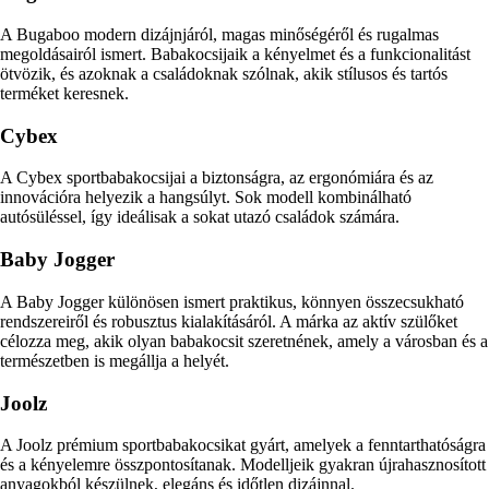
A Bugaboo modern dizájnjáról, magas minőségéről és rugalmas
megoldásairól ismert. Babakocsijaik a kényelmet és a funkcionalitást
ötvözik, és azoknak a családoknak szólnak, akik stílusos és tartós
terméket keresnek.
Cybex
A Cybex sportbabakocsijai a biztonságra, az ergonómiára és az
innovációra helyezik a hangsúlyt. Sok modell kombinálható
autósüléssel, így ideálisak a sokat utazó családok számára.
Baby Jogger
A Baby Jogger különösen ismert praktikus, könnyen összecsukható
rendszereiről és robusztus kialakításáról. A márka az aktív szülőket
célozza meg, akik olyan babakocsit szeretnének, amely a városban és a
természetben is megállja a helyét.
Joolz
A Joolz prémium sportbabakocsikat gyárt, amelyek a fenntarthatóságra
és a kényelemre összpontosítanak. Modelljeik gyakran újrahasznosított
anyagokból készülnek, elegáns és időtlen dizájnnal.