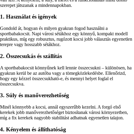
szerepet játszanak a mindennapokban.
1. Használat és igények
Gondold át, hogyan és milyen gyakran fogod használni a
sportbabakocsit. Napi városi sétákhoz egy könnyű, kompakt modell
praktikus, míg egy robusztus, rugózott kocsi jobb választás egyenetlen
terepre vagy hosszabb sétákhoz.
2. Összecsukás és szállítás
A sportbabakocsit könnyűnek kell lennie összecsukni – különösen, ha
gyakran kerül be az autóba vagy a tömegközlekedésbe. Ellenőrizd,
hogy egy kézzel összecsukható-e, és mennyi helyet foglal el
összecsukva.
3. Súly és manőverezhetőség
Minél könnyebb a kocsi, annál egyszerűbb kezelni. A forgó első
kerekek jobb manőverezhetőséget biztosítanak városi környezetben,
míg a fix kerekek nagyobb stabilitást adhatnak egyenetlen talajon.
4. Kényelem és állíthatóság