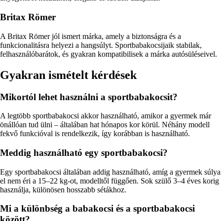
Britax Römer
A Britax Römer jól ismert márka, amely a biztonságra és a
funkcionalitásra helyezi a hangsúlyt. Sportbabakocsijaik stabilak,
felhasználóbarátok, és gyakran kompatibilisek a márka autósüléseivel.
Gyakran ismételt kérdések
Mikortól lehet használni a sportbabakocsit?
A legtöbb sportbabakocsi akkor használható, amikor a gyermek már
önállóan tud ülni – általában hat hónapos kor körül. Néhány modell
fekvő funkcióval is rendelkezik, így korábban is használható.
Meddig használható egy sportbabakocsi?
Egy sportbabakocsi általában addig használható, amíg a gyermek súlya
el nem éri a 15–22 kg-ot, modelltől függően. Sok szülő 3–4 éves korig
használja, különösen hosszabb sétákhoz.
Mi a különbség a babakocsi és a sportbabakocsi
között?