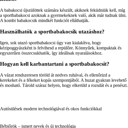
A babakocsi újszülöttek számára készült, akiknek feküdniük kell, míg
a sportbabakocsi azoknak a gyermekeknek való, akik már tudnak ülni.
A kombi babakocsik mindkét funkciót elláthatják.
Használhatók a sportbabakocsik utazáshoz?
Igen, sok utazó sportbabakocsi úgy van kialakítva, hogy
kézipoggyászként is felvihesd a repülőre. Könnyűek, kompaktak és
egyszerűen összecsukhatók, így ideálisak nyaralásokhoz.
Hogyan kell karbantartani a sportbabakocsit?
A vázat rendszeresen töröld át nedves ruhával, és ellenőrizd a
kerekeket és a fékeket kopás szempontjából. A huzat gyakran levehető
és mosható. Tárold száraz helyen, hogy elkerüld a rozsdát és a penészt.
Autósülések modern technológiával és okos funkciókkal
Bébiőrök – ismert nevek és új technológia