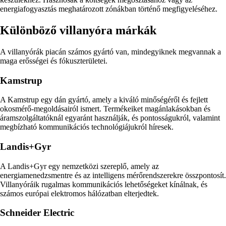
energiafogyasztás meghatározott zónákban történő megfigyeléséhez.
Különböző villanyóra márkák
A villanyórák piacán számos gyártó van, mindegyiknek megvannak a
maga erősségei és fókuszterületei.
Kamstrup
A Kamstrup egy dán gyártó, amely a kiváló minőségéről és fejlett
okosmérő-megoldásairól ismert. Termékeiket magánlakásokban és
áramszolgáltatóknál egyaránt használják, és pontosságukról, valamint
megbízható kommunikációs technológiájukról híresek.
Landis+Gyr
A Landis+Gyr egy nemzetközi szereplő, amely az
energiamenedzsmentre és az intelligens mérőrendszerekre összpontosít.
Villanyóráik rugalmas kommunikációs lehetőségeket kínálnak, és
számos európai elektromos hálózatban elterjedtek.
Schneider Electric