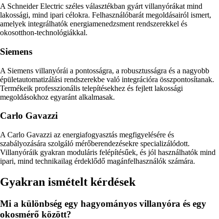
A Schneider Electric széles választékban gyárt villanyórákat mind
lakossági, mind ipari célokra. Felhasználóbarát megoldásairól ismert,
amelyek integrálhatók energiamenedzsment rendszerekkel és
okosotthon-technológiákkal.
Siemens
A Siemens villanyórái a pontosságra, a robusztusságra és a nagyobb
épületautomatizálási rendszerekbe való integrációra összpontosítanak.
Termékeik professzionális telepítésekhez és fejlett lakossági
megoldásokhoz egyaránt alkalmasak.
Carlo Gavazzi
A Carlo Gavazzi az energiafogyasztás megfigyelésére és
szabályozására szolgáló mérőberendezésekre specializálódott.
Villanyóráik gyakran moduláris felépítésűek, és jól használhatók mind
ipari, mind technikailag érdeklődő magánfelhasználók számára.
Gyakran ismételt kérdések
Mi a különbség egy hagyományos villanyóra és egy
okosmérő között?