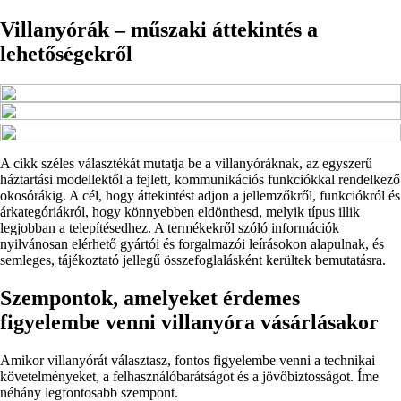
Villanyórák – műszaki áttekintés a
lehetőségekről
A cikk széles választékát mutatja be a villanyóráknak, az egyszerű
háztartási modellektől a fejlett, kommunikációs funkciókkal rendelkező
okosórákig. A cél, hogy áttekintést adjon a jellemzőkről, funkciókról és
árkategóriákról, hogy könnyebben eldönthesd, melyik típus illik
legjobban a telepítésedhez. A termékekről szóló információk
nyilvánosan elérhető gyártói és forgalmazói leírásokon alapulnak, és
semleges, tájékoztató jellegű összefoglalásként kerültek bemutatásra.
Szempontok, amelyeket érdemes
figyelembe venni villanyóra vásárlásakor
Amikor villanyórát választasz, fontos figyelembe venni a technikai
követelményeket, a felhasználóbarátságot és a jövőbiztosságot. Íme
néhány legfontosabb szempont.