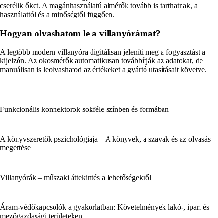
cserélik őket. A magánhasználatú almérők tovább is tarthatnak, a
használattól és a minőségtől függően.
Hogyan olvashatom le a villanyórámat?
A legtöbb modern villanyóra digitálisan jeleníti meg a fogyasztást a
kijelzőn. Az okosmérők automatikusan továbbítják az adatokat, de
manuálisan is leolvashatod az értékeket a gyártó utasításait követve.
Funkcionális konnektorok sokféle színben és formában
A könyvszeretők pszichológiája – A könyvek, a szavak és az olvasás
megértése
Villanyórák – műszaki áttekintés a lehetőségekről
Áram-védőkapcsolók a gyakorlatban: Követelmények lakó-, ipari és
mezőgazdasági területeken