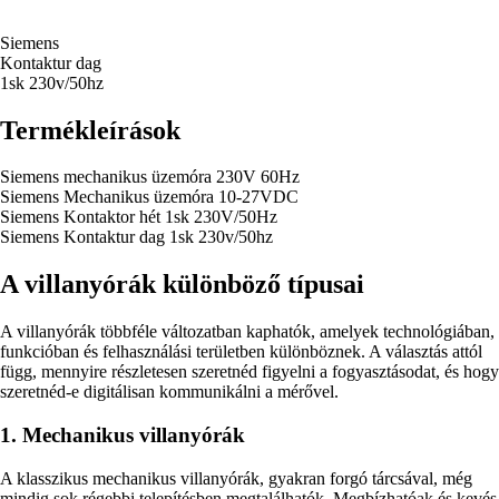
Siemens
Kontaktur dag
1sk 230v/50hz
Termékleírások
Siemens mechanikus üzemóra 230V 60Hz
Siemens Mechanikus üzemóra 10-27VDC
Siemens Kontaktor hét 1sk 230V/50Hz
Siemens Kontaktur dag 1sk 230v/50hz
A villanyórák különböző típusai
A villanyórák többféle változatban kaphatók, amelyek technológiában,
funkcióban és felhasználási területben különböznek. A választás attól
függ, mennyire részletesen szeretnéd figyelni a fogyasztásodat, és hogy
szeretnéd-e digitálisan kommunikálni a mérővel.
1. Mechanikus villanyórák
A klasszikus mechanikus villanyórák, gyakran forgó tárcsával, még
mindig sok régebbi telepítésben megtalálhatók. Megbízhatóak és kevés