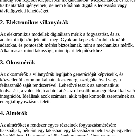
karbantartást igényelnek, de nem kínálnak digitális leolvasási vagy
távfelügyeleti lehetőséget.
2. Elektronikus villanyórák
Az elektronikus modellek digitálisan mérik a fogyasztást, és az
adatokat kijelzőn jelenítik meg. Gyakran képesek tárolni a korábbi
adatokat, és pontosabb mérést biztosítanak, mint a mechanikus mérők.
Alkalmasak mind lakossági, mind ipari telepítésekhez.
3. Okosmérők
Az okosmérők a villanyórák legújabb generációját képviselik, és
közvetlenül kommunikálhatnak az energiaszolgáltatóval vagy a
felhasználó saját rendszerével. Lehetővé teszik az automatikus
leolvasást, a valós idejű adatokat és az okosotthon-megoldásokkal való
integrációt. Ideálisak azok számára, akik teljes kontrollt szeretnének az
energiafogyasztásuk felett.
4. Almérők
Az almérőket a rendszer egyes részeinek fogyasztásmérésére
használják, például egy lakásban egy társasházon belül vagy egyetlen
készülékhez. Hasznosak a költségek megosztásához vagy az