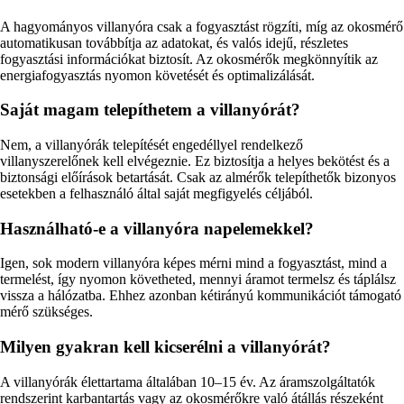
A hagyományos villanyóra csak a fogyasztást rögzíti, míg az okosmérő
automatikusan továbbítja az adatokat, és valós idejű, részletes
fogyasztási információkat biztosít. Az okosmérők megkönnyítik az
energiafogyasztás nyomon követését és optimalizálását.
Saját magam telepíthetem a villanyórát?
Nem, a villanyórák telepítését engedéllyel rendelkező
villanyszerelőnek kell elvégeznie. Ez biztosítja a helyes bekötést és a
biztonsági előírások betartását. Csak az almérők telepíthetők bizonyos
esetekben a felhasználó által saját megfigyelés céljából.
Használható-e a villanyóra napelemekkel?
Igen, sok modern villanyóra képes mérni mind a fogyasztást, mind a
termelést, így nyomon követheted, mennyi áramot termelsz és táplálsz
vissza a hálózatba. Ehhez azonban kétirányú kommunikációt támogató
mérő szükséges.
Milyen gyakran kell kicserélni a villanyórát?
A villanyórák élettartama általában 10–15 év. Az áramszolgáltatók
rendszerint karbantartás vagy az okosmérőkre való átállás részeként