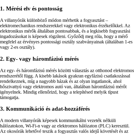
1. Mérési elv és pontosság
A villanyórák különböző módon mérhetik a fogyasztást –
elektromechanikus rendszerekkel vagy elektronikus érzékelőkkel. Az
elektronikus mérők általában pontosabbak, és a legkisebb fogyasztási
ingadozásokat is képesek rögzíteni. Győződj meg róla, hogy a mérő
megfelel az érvényes pontossági osztály szabványainak (általában 1-es
vagy 2-es osztály).
2. Egy- vagy háromfázisú mérés
Az egy- és háromfázisú mérés közötti választás az otthonod elektromos
rendszerétől függ. A kisebb lakások gyakran egyfázisú csatlakozással
rendelkeznek, míg a nagyobb házak és az olyan ingatlanok, ahol
hőszivattyú vagy elektromos autó van, általában háromfázisú mérőt
igényelnek. Mindig ellenőrizd, hogy a telepítésed melyik típust
támogatja.
3. Kommunikáció és adat-hozzáférés
A modern villanyórák képesek kommunikálni vezeték nélküli
hálózatokon, Wi-Fi-n vagy az elektromos hálózaton (PLC) keresztül.
Az okosórák lehetővé teszik a fogyasztás valós idejű követését és az