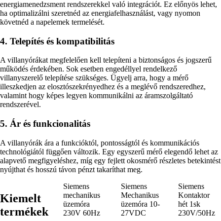
energiamenedzsment rendszerekkel való integrációt. Ez előnyös lehet,
ha optimalizálni szeretnéd az energiafelhasználást, vagy nyomon
követnéd a napelemek termelését.
4. Telepítés és kompatibilitás
A villanyórákat megfelelően kell telepíteni a biztonságos és jogszerű
működés érdekében. Sok esetben engedéllyel rendelkező
villanyszerelő telepítése szükséges. Ügyelj arra, hogy a mérő
illeszkedjen az elosztószekrényedhez és a meglévő rendszeredhez,
valamint hogy képes legyen kommunikálni az áramszolgáltató
rendszerével.
5. Ár és funkcionalitás
A villanyórák ára a funkcióktól, pontosságtól és kommunikációs
technológiától függően változik. Egy egyszerű mérő elegendő lehet az
alapvető megfigyeléshez, míg egy fejlett okosmérő részletes betekintést
nyújthat és hosszú távon pénzt takaríthat meg.
Siemens
Siemens
Siemens
mechanikus
Mechanikus
Kontaktor
Kiemelt
üzemóra
üzemóra 10-
hét 1sk
termékek
230V 60Hz
27VDC
230V/50Hz