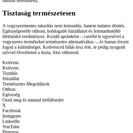
otthont teremthetsz.
Tisztaság természetesen
A vegyszermentes takarítás nem lemondás, hanem tudatos döntés.
Egészségesebb otthont, boldogabb háziállatot és fenntarthatóbb
életmódot eredményez. Kezdd apránként – cseréld le egyesével a
vegyszeres termékeket természetes alternatívákra –, és hamar érezni
fogod a különbséget. Kedvenced hálás lesz érte, te pedig nyugodt
szívvel élvezheted a tiszta, friss otthonod.
Kedvenc
Kedvenc
Tisztítás
Háziállat
Természetes Megoldások
Otthon
Egészség
Oszd meg és mutasd törődésedet
X
Facebook
Instagram
LinkedIn
YouTube
Pinterest