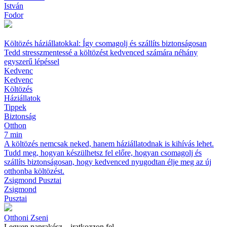
István
Fodor
Költözés háziállatokkal: Így csomagolj és szállíts biztonságosan
Tedd stresszmentessé a költözést kedvenced számára néhány
egyszerű lépéssel
Kedvenc
Kedvenc
Költözés
Háziállatok
Tippek
Biztonság
Otthon
7 min
A költözés nemcsak neked, hanem háziállatodnak is kihívás lehet.
Tudd meg, hogyan készülhetsz fel előre, hogyan csomagolj és
szállíts biztonságosan, hogy kedvenced nyugodtan élje meg az új
otthonba költözést.
Zsigmond Pusztai
Zsigmond
Pusztai
Otthoni Zseni
Legyen naprakész – iratkozzon fel