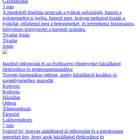
Gazdálkodás
3 min
A megfelelő higiénia nemcsak a tyúkok egészségét, hanem a
tojástermelést is javítja. Ismerd meg, hogyan tarthatod tisztán a
tyúkólat, előzheted meg a betegségeket, és teremthetsz biztonságos,
kényelmes környezetet a baromfi számára.
Tivadar Jonás
Tivadar
Jonás
Igazítsd otthonodat és az érzékszervi élményeket háziállatod
életkorához és temperamentumához
Teremts harmonikus otthont, amely háziállatod korához és
személyiségéhez igazodik
Kedvenc
Kedvenc
Háziállat
Otthon
Állatgondozás
Életmód
Lakberendezés
7 min
Fedezd fel, hogyan alakíthatod át otthonodat és a mindennapi
ingereket úgy, hogy azok háziállatod életkorához és