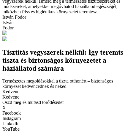
vegyszerek nélkül! Ismerd meg a természetes tisztítószereket és
módszereket, amelyekkel megóvhatod háziállatod egészségét,
miközben friss és higiénikus környezetet teremtesz.
István Fodor
István
Fodor
Tisztítás vegyszerek nélkül: Így teremts
tiszta és biztonságos környezetet a
háziállatod számára
Természetes megoldásokkal a tiszta otthonért – biztonságos
környezet kedvencednek és neked
Kedvenc
Kedvenc
Oszd meg és mutasd törődésedet
X
Facebook
Instagram
LinkedIn
YouTube