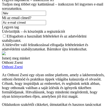
Tudjon meg többet egy kattintással – iratkozzon fel ingyenes e-mail
sorozatunkra.
Mi az email címed?
Legyen tag
Üdvözöljük – és köszönjük a regisztrációt
Elfogadom a használati feltételeket és az adatvédelmi
szabályzatot.
A hírlevélre való feliratkozással elfogadja feltételeinket és
adatvédelmi szabályzatunkat. Bármikor újra leiratkozhat.
Ismerj meg minket
Otthoni Zseni
Otthoni Zseni
Az Otthoni Zseni egy olyan online platform, amely a lakberendezés,
otthoni életmód és praktikus tippek világába kalauzolja el olvasóit.
Célunk, hogy inspiráljuk az embereket, és segítsünk nekik abban,
hogy otthonaik valóban a saját ízlésük és igényeik tükrében
formálódjanak. Hitvallásunk, hogy mindenki megérdemli, hogy
olyan környezetben éljen, amelyben jól érzi magát.
Oldalunkon szakértői cikkeket, útmutatókat és hasznos tanácsokat