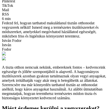
Pinterest
TikTok
Mail
RSS
6 min
Fedezd fel, hogyan tarthatod makulátlanul tisztán otthonodat
vegyszerek nélkül! Ismerd meg a természetes tisztítószereket és
módszereket, amelyekkel megóvhatod háziállatod egészségét,
miközben friss és higiénikus környezetet teremtesz.
István Fodor
István
Fodor
A tiszta otthon nemcsak nekünk, embereknek fontos – kedvenceink
egészsége és jólléte szempontjából is alapvető. A hagyományos
tisztítószerek azonban gyakran tartalmaznak olyan vegyi anyagokat,
amelyek irritálhatják vagy akár meg is betegíthetik az állatokat.
Szerencsére ma már könnyedén tarthatod tisztán az otthonodat
anélkül, hogy káros anyagokat használnál. Az alábbi útmutatóban
megmutatjuk, hogyan teremthetsz természetes módon tiszta és
biztonságos környezetet kedvenced számára.
Miért érdemes kerülni a vegyszereket?