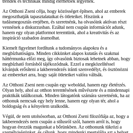
trendek és technikák mindig elérhetőek legyenek.
Az Otthoni Zseni célja, hogy közösséget építsen, ahol az emberek
megoszthatják tapasztalataikat és ötleteiket. Hiszünk a
tudásmegosztás erejében, és szeretnénk, ha olvasóink aktívan részt
vennének a diskurzusban. Ezáltal nem csupán információt adunk,
hanem egy olyan platformot teremtünk, ahol a kreativitás és az
inspiráció szabadon áramolhat.
Kiemelt figyelmet fordítunk a tudományos alapokra és a
megbízhatóságra. Minden cikkünket alapos kutatás és szakmai
háttérmunka előzi meg, így olvasóink biztosak lehetnek abban, hogy
megbízható forrásból tájékozódnak. Ezzel a megközelítéssel
kívánjuk erősíteni a lakberendezés iránti szenvedélyt, és ösztönözni
az embereket arra, hogy saját ötleteiket valóra váltsák.
Az Otthoni Zseni nem csupán egy weboldal, hanem egy életérzés.
Olyan hely, ahol az otthon teremtésének művészete és a mindennapi
praktikák találkoznak. Minden látogatónk számára szeretnénk, ha az
otthonuk nemcsak egy hely lenne, hanem egy olyan tér, ahol a
boldogság és a kényelem uralkodik.
Végül, de nem utolsósorban, az Otthoni Zseni filozófiája az, hogy a
lakberendezés nem csupán a stílusról szól, hanem arról is, hogy
hogyan érezzük magunkat a bőrünkben. Az otthonunk tükrözi a
személyiségünket, és célunk, hogy mindenki megtalálja azt a helyet,