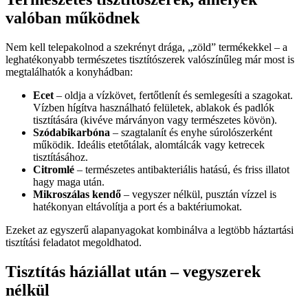
valóban működnek
Nem kell telepakolnod a szekrényt drága, „zöld” termékekkel – a
leghatékonyabb természetes tisztítószerek valószínűleg már most is
megtalálhatók a konyhádban:
Ecet
– oldja a vízkövet, fertőtlenít és semlegesíti a szagokat.
Vízben hígítva használható felületek, ablakok és padlók
tisztítására (kivéve márványon vagy természetes kövön).
Szódabikarbóna
– szagtalanít és enyhe súrolószerként
működik. Ideális etetőtálak, alomtálcák vagy ketrecek
tisztításához.
Citromlé
– természetes antibakteriális hatású, és friss illatot
hagy maga után.
Mikroszálas kendő
– vegyszer nélkül, pusztán vízzel is
hatékonyan eltávolítja a port és a baktériumokat.
Ezeket az egyszerű alapanyagokat kombinálva a legtöbb háztartási
tisztítási feladatot megoldhatod.
Tisztítás háziállat után – vegyszerek
nélkül