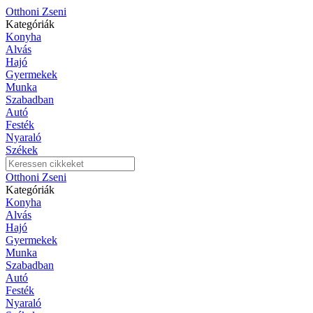
Otthoni Zseni
Kategóriák
Konyha
Alvás
Hajó
Gyermekek
Munka
Szabadban
Autó
Festék
Nyaraló
Székek
Otthoni Zseni
Kategóriák
Konyha
Alvás
Hajó
Gyermekek
Munka
Szabadban
Autó
Festék
Nyaraló