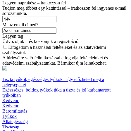
Legyen naprakész – iratkozzon fel
Tudjon meg többet egy kattintással – iratkozzon fel ingyenes e-mail
sorozatunkra.
Mi az email címed?
Legyen tag
Üdvözöljük – és köszönjük a regisztrációt
Elfogadom a használati feltételeket és az adatvédelmi
szabályzatot.
A hírlevélre való feliratkozással elfogadja feltételeinket és
adatvédelmi szabályzatunkat. Bármikor újra leiratkozhat.
Tiszta tyúkól, egészséges tyúkok – így előzheted meg a
betegségeket
Egészséges, boldog tyúkok titka a tiszta és jól karbantartott
tyúkólban
Kedvenc
Kedvenc
Baromfitartás
Tyúkok
Állategészség
Tisztaság