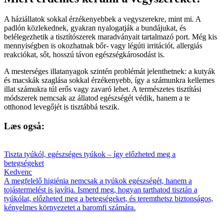
A háziállatok sokkal érzékenyebbek a vegyszerekre, mint mi. A
padlón közlekednek, gyakran nyalogatják a bundájukat, és
belélegezhetik a tisztítószerek maradványait tartalmazó port. Még kis
mennyiségben is okozhatnak bőr- vagy légúti irritációt, allergiás
reakciókat, sőt, hosszú távon egészségkárosodást is.
A mesterséges illatanyagok szintén problémát jelenthetnek: a kutyák
és macskák szaglása sokkal érzékenyebb, így a számunkra kellemes
illat számukra túl erős vagy zavaró lehet. A természetes tisztítási
módszerek nemcsak az állatod egészségét védik, hanem a te
otthonod levegőjét is tisztábbá teszik.
Læs også:
Tiszta tyúkól, egészséges tyúkok – így előzheted meg a
betegségeket
Kedvenc
A megfelelő higiénia nemcsak a tyúkok egészségét, hanem a
tojástermelést is javítja. Ismerd meg, hogyan tarthatod tisztán a
tyúkólat, előzheted meg a betegségeket, és teremthetsz biztonságos,
kényelmes környezetet a baromfi számára.