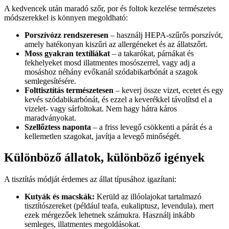
A kedvencek után maradó szőr, por és foltok kezelése természetes
módszerekkel is könnyen megoldható:
Porszívózz rendszeresen
– használj HEPA-szűrős porszívót,
amely hatékonyan kiszűri az allergéneket és az állatszőrt.
Moss gyakran textíliákat
– a takarókat, párnákat és
fekhelyeket mosd illatmentes mosószerrel, vagy adj a
mosáshoz néhány evőkanál szódabikarbónát a szagok
semlegesítésére.
Folttisztítás természetesen
– keverj össze vizet, ecetet és egy
kevés szódabikarbónát, és ezzel a keverékkel távolítsd el a
vizelet- vagy sárfoltokat. Nem hagy hátra káros
maradványokat.
Szellőztess naponta
– a friss levegő csökkenti a párát és a
kellemetlen szagokat, javítja a levegő minőségét.
Különböző állatok, különböző igények
A tisztítás módját érdemes az állat típusához igazítani:
Kutyák és macskák:
Kerüld az illóolajokat tartalmazó
tisztítószereket (például teafa, eukaliptusz, levendula), mert
ezek mérgezőek lehetnek számukra. Használj inkább
semleges, illatmentes megoldásokat.