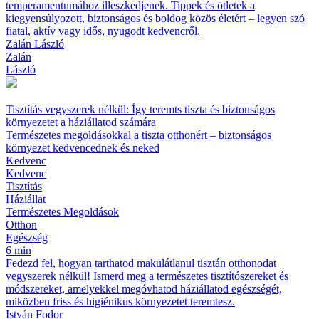
temperamentumához illeszkedjenek. Tippek és ötletek a
kiegyensúlyozott, biztonságos és boldog közös életért – legyen szó
fiatal, aktív vagy idős, nyugodt kedvencről.
Zalán László
Zalán
László
Tisztítás vegyszerek nélkül: Így teremts tiszta és biztonságos
környezetet a háziállatod számára
Természetes megoldásokkal a tiszta otthonért – biztonságos
környezet kedvencednek és neked
Kedvenc
Kedvenc
Tisztítás
Háziállat
Természetes Megoldások
Otthon
Egészség
6 min
Fedezd fel, hogyan tarthatod makulátlanul tisztán otthonodat
vegyszerek nélkül! Ismerd meg a természetes tisztítószereket és
módszereket, amelyekkel megóvhatod háziállatod egészségét,
miközben friss és higiénikus környezetet teremtesz.
István Fodor