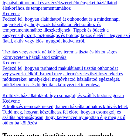
Igazítsd otthonodat és az érzékszervi élményeket háziállatod
életkorához és temperamentumához
Kedvenc
Fedezd fel, hogyan alakíthatod át otthonodat és a mindennapi
ingereket úgy, hogy azok háziállatod életkorához és
temperamentumához illeszkedjenek. Tippek és ötletek a
kiegyensúlyozott, biztonságos és boldog közös életért – legyen szó
fiatal, aktív vagy idős, nyugodt kedvencről.
Tisztítás vegyszerek nélkül: Így teremts tiszta és biztonságos
környezetet a háziállatod számára
Kedvenc
Fedezd fel, hogyan tarthatod makulátlanul tisztán otthonodat
vegyszerek nélkül! Ismerd meg a természetes tisztítószereket és
módszereket, amelyekkel megóvhatod háziállatod egészségét,
miközben friss és higiénikus környezetet teremtesz.
Költözés háziállatokkal: Így csomagolj és szállíts biztonságosan
Kedvenc
A költözés nemcsak neked, hanem háziállatodnak is kihívás lehet.
Tudd meg, hogyan készülhetsz fel előre, hogyan csomagolj és
szállíts biztonságosan, hogy kedvenced nyugodtan élje meg az új
otthonba költözést.
Természetes tisztítószerek, amelyek