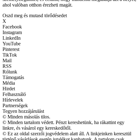
ahol valóban otthon érezheti magát.
Oszd meg és mutasd törődésedet
X
Facebook
Instagram
LinkedIn
YouTube
Pinterest
TikTok
Mail
RSS
Rólunk
Támogatás
Média
Hirdet
Felhasználó
Hírlevelek
Partnerségek
Tegyen hozzájárulást
© Minden másolás tilos.
© Minden tartalom védett. Pénzt kereshetünk, ha rákattint egy
linkre, és vásárol egy kereskedőtől.
© Ez az oldal szerzői jogvédelem alatt áll. A linkjeinken keresztül
történő vásárlások esetén jutalékot kaphatunk. A tartalom csak