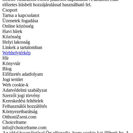
előzetes írásbeli hozzájárulással használható fel.
Csoport
Tartsa a kapcsolatot
Üzenetek fogadása
Online közösség
Havi hírek
Közösség
Helyi lakosság
Linkek a tartalomban
Webhelytérkép
Hír
Könyvtár
Blog
Előfizetés adatfolyam
Jogi terület
Web cookie-k
Adatvédelmi szabályzat
Szerzői jogi törvény
Kereskedési feltételek
Felhasználói hozzáférés
Környezetbarátság
OtthoniZseni.com
Choiceframe
info@choiceframe.com
Az oldal használatával Ön elfogadja, hogy cookie-kat állítunk be. A