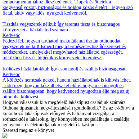
temperamentumához illeszkedjenek. Tippek és ötletek a
kiegyensúlyozott, biztonságos és boldog közös életért – legyen szó
fiatal, aktív vagy idős, nyugodt kedvencről.
Tisztítás vegyszerek nélkül: Így teremts tiszta és biztonságos
környezetet a háziállatod számára
Kedvenc
Fedezd fel, hogyan tarthatod makulátlanul tisztán otthonodat
vegyszerek nélkül! Ismerd meg a természetes tisztítószereket és
módszereket, amelyekkel megóvhatod háziállatod egészségét,
miközben friss és higiénikus környezetet teremtesz.
Költözés háziállatokkal: Így csomagolj és szállíts biztonságosan
Kedvenc
A költözés nemcsak neked, hanem háziállatodnak is kihívás lehet.
Tudd meg, hogyan készülhetsz fel előre, hogyan csomagolj és
szállíts biztonságosan, hogy kedvenced nyugodtan élje meg az új
otthonba költözést.
Hogyan válasszuk ki a megfelelő lakástípust családjuk számára
Otthona típusának megváltoztatásán gondolkodik? Ez az e-könyv a
különböző lakástípusok előnyeit és hátrányait vizsgálja, a
sorházaktól a lakásokig, így könnyebben megtalálhatja a családja
igényeinek és életmódjának megfelelő lakástípust.
Szerezd meg az e-könyvet