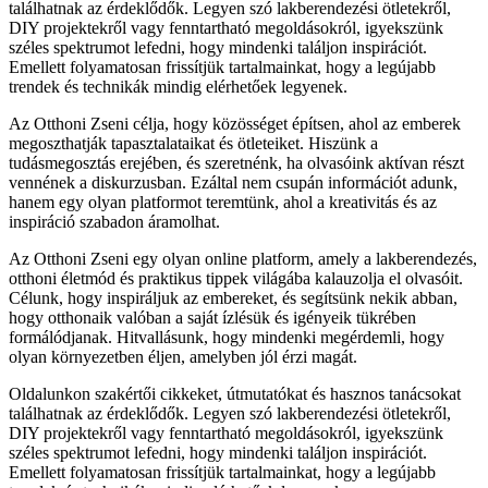
találhatnak az érdeklődők. Legyen szó lakberendezési ötletekről,
DIY projektekről vagy fenntartható megoldásokról, igyekszünk
széles spektrumot lefedni, hogy mindenki találjon inspirációt.
Emellett folyamatosan frissítjük tartalmainkat, hogy a legújabb
trendek és technikák mindig elérhetőek legyenek.
Az Otthoni Zseni célja, hogy közösséget építsen, ahol az emberek
megoszthatják tapasztalataikat és ötleteiket. Hiszünk a
tudásmegosztás erejében, és szeretnénk, ha olvasóink aktívan részt
vennének a diskurzusban. Ezáltal nem csupán információt adunk,
hanem egy olyan platformot teremtünk, ahol a kreativitás és az
inspiráció szabadon áramolhat.
Az Otthoni Zseni egy olyan online platform, amely a lakberendezés,
otthoni életmód és praktikus tippek világába kalauzolja el olvasóit.
Célunk, hogy inspiráljuk az embereket, és segítsünk nekik abban,
hogy otthonaik valóban a saját ízlésük és igényeik tükrében
formálódjanak. Hitvallásunk, hogy mindenki megérdemli, hogy
olyan környezetben éljen, amelyben jól érzi magát.
Oldalunkon szakértői cikkeket, útmutatókat és hasznos tanácsokat
találhatnak az érdeklődők. Legyen szó lakberendezési ötletekről,
DIY projektekről vagy fenntartható megoldásokról, igyekszünk
széles spektrumot lefedni, hogy mindenki találjon inspirációt.
Emellett folyamatosan frissítjük tartalmainkat, hogy a legújabb