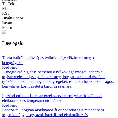
TikTok
Mail
RSS
István Fodor
István
Fodor
Læs også:
Tiszta tyúkól, egészséges tyúkok – így előzheted meg a
betegségeket
Kedvenc
A megfelelő higiénia nemcsak a tyúkok egészségét, hanem a
tojástermelést is javítja. Ismerd meg, hogyan tarthatod tisztán a
tyúkólat, előzheted meg a betegségeket, és teremthetsz biztonságos,
kényelmes környezetet a baromfi számára.
Igazítsd otthonodat és az érzékszervi élményeket háziállatod
életkorához és temperamentumához
Kedvenc
Fedezd fel, hogyan alakíthatod át otthonodat és a mindennapi
ingereket úgy, hogy azok háziállatod életkorához és