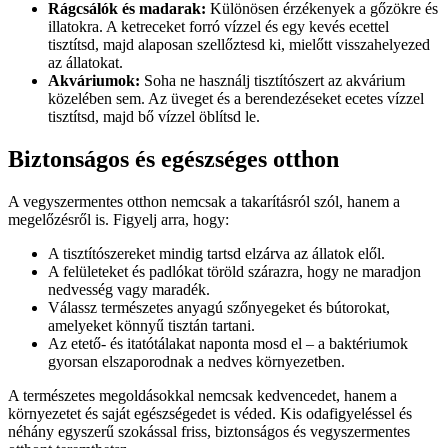
Rágcsálók és madarak:
Különösen érzékenyek a gőzökre és
illatokra. A ketreceket forró vízzel és egy kevés ecettel
tisztítsd, majd alaposan szellőztesd ki, mielőtt visszahelyezed
az állatokat.
Akváriumok:
Soha ne használj tisztítószert az akvárium
közelében sem. Az üveget és a berendezéseket ecetes vízzel
tisztítsd, majd bő vízzel öblítsd le.
Biztonságos és egészséges otthon
A vegyszermentes otthon nemcsak a takarításról szól, hanem a
megelőzésről is. Figyelj arra, hogy:
A tisztítószereket mindig tartsd elzárva az állatok elől.
A felületeket és padlókat töröld szárazra, hogy ne maradjon
nedvesség vagy maradék.
Válassz természetes anyagú szőnyegeket és bútorokat,
amelyeket könnyű tisztán tartani.
Az etető- és itatótálakat naponta mosd el – a baktériumok
gyorsan elszaporodnak a nedves környezetben.
A természetes megoldásokkal nemcsak kedvencedet, hanem a
környezetet és saját egészségedet is véded. Kis odafigyeléssel és
néhány egyszerű szokással friss, biztonságos és vegyszermentes