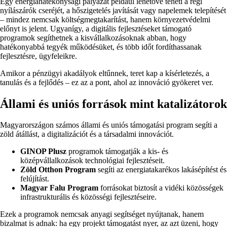
Egy energiahatékonysági pályázat például lehetővé teheti a régi
nyílászárók cseréjét, a hőszigetelés javítását vagy napelemek telepítését
– mindez nemcsak költségmegtakarítást, hanem környezetvédelmi
előnyt is jelent. Ugyanígy, a digitális fejlesztéseket támogató
programok segíthetnek a kisvállalkozásoknak abban, hogy
hatékonyabbá tegyék működésüket, és több időt fordíthassanak
fejlesztésre, ügyfeleikre.
Amikor a pénzügyi akadályok eltűnnek, teret kap a kísérletezés, a
tanulás és a fejlődés – ez az a pont, ahol az innováció gyökeret ver.
Állami és uniós források mint katalizátorok
Magyarországon számos állami és uniós támogatási program segíti a
zöld átállást, a digitalizációt és a társadalmi innovációt.
GINOP Plusz
programok támogatják a kis- és
középvállalkozások technológiai fejlesztéseit.
Zöld Otthon Program
segíti az energiatakarékos lakásépítést és
felújítást.
Magyar Falu Program
forrásokat biztosít a vidéki közösségek
infrastrukturális és közösségi fejlesztéseire.
Ezek a programok nemcsak anyagi segítséget nyújtanak, hanem
bizalmat is adnak: ha egy projekt támogatást nyer, az azt üzeni, hogy