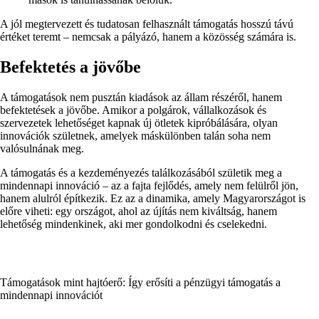
A jól megtervezett és tudatosan felhasznált támogatás hosszú távú
értéket teremt – nemcsak a pályázó, hanem a közösség számára is.
Befektetés a jövőbe
A támogatások nem pusztán kiadások az állam részéről, hanem
befektetések a jövőbe. Amikor a polgárok, vállalkozások és
szervezetek lehetőséget kapnak új ötletek kipróbálására, olyan
innovációk születnek, amelyek máskülönben talán soha nem
valósulnának meg.
A támogatás és a kezdeményezés találkozásából születik meg a
mindennapi innováció – az a fajta fejlődés, amely nem felülről jön,
hanem alulról építkezik. Ez az a dinamika, amely Magyarországot is
előre viheti: egy országot, ahol az újítás nem kiváltság, hanem
lehetőség mindenkinek, aki mer gondolkodni és cselekedni.
Támogatások mint hajtóerő: Így erősíti a pénzügyi támogatás a
mindennapi innovációt