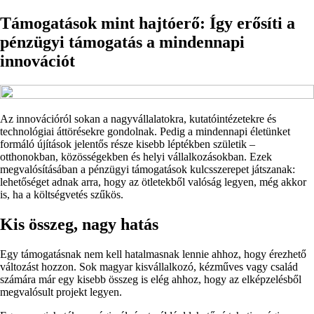
Támogatások mint hajtóerő: Így erősíti a
pénzügyi támogatás a mindennapi
innovációt
Az innovációról sokan a nagyvállalatokra, kutatóintézetekre és
technológiai áttörésekre gondolnak. Pedig a mindennapi életünket
formáló újítások jelentős része kisebb léptékben születik –
otthonokban, közösségekben és helyi vállalkozásokban. Ezek
megvalósításában a pénzügyi támogatások kulcsszerepet játszanak:
lehetőséget adnak arra, hogy az ötletekből valóság legyen, még akkor
is, ha a költségvetés szűkös.
Kis összeg, nagy hatás
Egy támogatásnak nem kell hatalmasnak lennie ahhoz, hogy érezhető
változást hozzon. Sok magyar kisvállalkozó, kézműves vagy család
számára már egy kisebb összeg is elég ahhoz, hogy az elképzelésből
megvalósult projekt legyen.