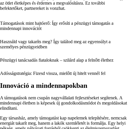
az ötlet életképes és érdemes a megvalósításra. Ez további
befektetőket, partnereket is vonzhat.
Támogatások mint hajtóerő: Így erősíti a pénzügyi támogatás a
mindennapi innovációt
Használd vagy takaríts meg? Így találod meg az egyensúlyt a
személyes pénzügyeidben
Pénzügyi tanácsadás fiataloknak – szilárd alap a felnőtt élethez
Adósságstratégia: Fizesd vissza, mielőtt új hitelt vennél fel
Innováció a mindennapokban
A támogatások nem csupán nagyvállalati fejlesztéseket segítenek. A
mindennapi életben is képesek új gondolkodásmódot és megoldásokat
elindítani.
Egy társasház, amely támogatást kap napelemek telepítésére, nemcsak
energiát takarít meg, hanem a lakók szemléletét is formálja. Egy helyi
pékség, amely pályázati forrásból csökkenti az élelmiszerpazarlást,