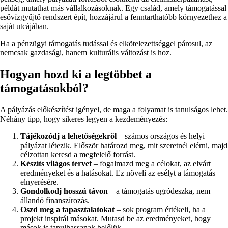
példát mutathat más vállalkozásoknak. Egy család, amely támogatással
esővízgyűjtő rendszert épít, hozzájárul a fenntarthatóbb környezethez a
saját utcájában.
Ha a pénzügyi támogatás tudással és elkötelezettséggel párosul, az
nemcsak gazdasági, hanem kulturális változást is hoz.
Hogyan hozd ki a legtöbbet a
támogatásokból?
A pályázás előkészítést igényel, de maga a folyamat is tanulságos lehet.
Néhány tipp, hogy sikeres legyen a kezdeményezés:
Tájékozódj a lehetőségekről
– számos országos és helyi
pályázat létezik. Először határozd meg, mit szeretnél elérni, majd
célzottan keresd a megfelelő forrást.
Készíts világos tervet
– fogalmazd meg a célokat, az elvárt
eredményeket és a hatásokat. Ez növeli az esélyt a támogatás
elnyerésére.
Gondolkodj hosszú távon
– a támogatás ugródeszka, nem
állandó finanszírozás.
Oszd meg a tapasztalatokat
– sok program értékeli, ha a
projekt inspirál másokat. Mutasd be az eredményeket, hogy
mások is tanulhassanak belőlük.