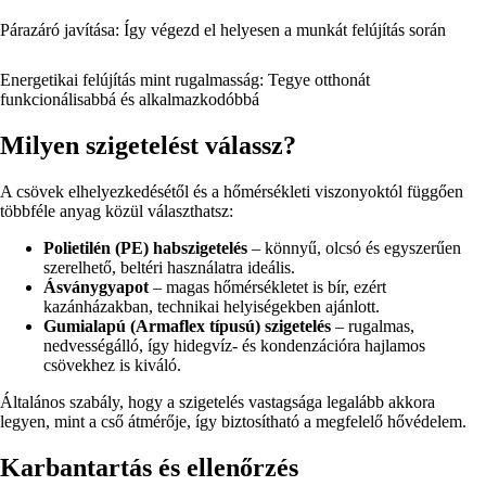
Párazáró javítása: Így végezd el helyesen a munkát felújítás során
Energetikai felújítás mint rugalmasság: Tegye otthonát
funkcionálisabbá és alkalmazkodóbbá
Milyen szigetelést válassz?
A csövek elhelyezkedésétől és a hőmérsékleti viszonyoktól függően
többféle anyag közül választhatsz:
Polietilén (PE) habszigetelés
– könnyű, olcsó és egyszerűen
szerelhető, beltéri használatra ideális.
Ásványgyapot
– magas hőmérsékletet is bír, ezért
kazánházakban, technikai helyiségekben ajánlott.
Gumialapú (Armaflex típusú) szigetelés
– rugalmas,
nedvességálló, így hidegvíz- és kondenzációra hajlamos
csövekhez is kiváló.
Általános szabály, hogy a szigetelés vastagsága legalább akkora
legyen, mint a cső átmérője, így biztosítható a megfelelő hővédelem.
Karbantartás és ellenőrzés