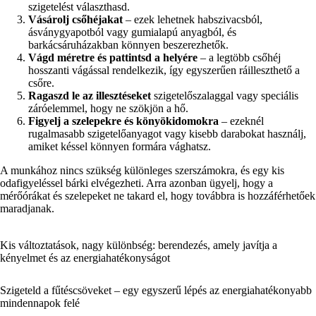
szigetelést választhasd.
Vásárolj csőhéjakat
– ezek lehetnek habszivacsból,
ásványgyapotból vagy gumialapú anyagból, és
barkácsáruházakban könnyen beszerezhetők.
Vágd méretre és pattintsd a helyére
– a legtöbb csőhéj
hosszanti vágással rendelkezik, így egyszerűen ráilleszthető a
csőre.
Ragaszd le az illesztéseket
szigetelőszalaggal vagy speciális
záróelemmel, hogy ne szökjön a hő.
Figyelj a szelepekre és könyökidomokra
– ezeknél
rugalmasabb szigetelőanyagot vagy kisebb darabokat használj,
amiket késsel könnyen formára vághatsz.
A munkához nincs szükség különleges szerszámokra, és egy kis
odafigyeléssel bárki elvégezheti. Arra azonban ügyelj, hogy a
mérőórákat és szelepeket ne takard el, hogy továbbra is hozzáférhetőek
maradjanak.
Kis változtatások, nagy különbség: berendezés, amely javítja a
kényelmet és az energiahatékonyságot
Szigeteld a fűtéscsöveket – egy egyszerű lépés az energiahatékonyabb
mindennapok felé