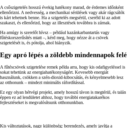
A csőszigetelés hosszú évekig hatékony marad, de érdemes időnként
ellenőrizni. A nedvesség, a mechanikai sérülések vagy akár rágcsálók
is kárt tehetnek benne. Ha a szigetelés megsérül, cseréld ki az adott
szakaszt, és ellenőrizd, hogy az illesztések továbbra is zárnak.
Ha amúgy is szerelőt hívsz – például kazánkarbantartás vagy
fűtéskorszerűsítés miatt –, kérd meg, hogy nézze át a csövek
szigetelését is, és pótolja, ahol hiányzik.
Egy apró lépés a zöldebb mindennapok felé
A fűtéscsövek szigetelése remek példa arra, hogy kis odafigyeléssel is
sokat tehetünk az energiahatékonyságért. Kevesebb energiát
használunk, csökken a szén-dioxid-kibocsátás, és kényelmesebb lesz
az otthonunk – mindezt minimális ráfordítással.
Ez egy olyan hétvégi projekt, amely hosszú távon is megtérül, és talán
éppen ez ad lendületet ahhoz, hogy további energiatakarékos
fejlesztéseket is megvalósítsunk otthonunkban.
Kis változtatások, nagy különbség: berendezés, amely javítja a