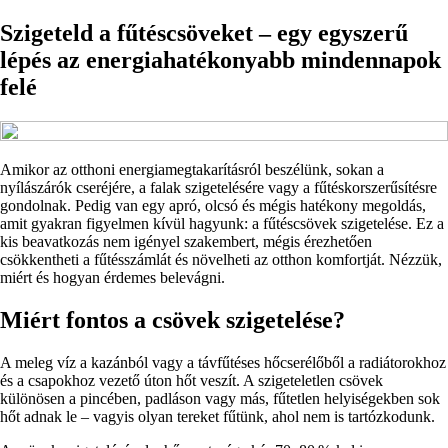
Szigeteld a fűtéscsöveket – egy egyszerű
lépés az energiahatékonyabb mindennapok
felé
Amikor az otthoni energiamegtakarításról beszélünk, sokan a
nyílászárók cseréjére, a falak szigetelésére vagy a fűtéskorszerűsítésre
gondolnak. Pedig van egy apró, olcsó és mégis hatékony megoldás,
amit gyakran figyelmen kívül hagyunk: a fűtéscsövek szigetelése. Ez a
kis beavatkozás nem igényel szakembert, mégis érezhetően
csökkentheti a fűtésszámlát és növelheti az otthon komfortját. Nézzük,
miért és hogyan érdemes belevágni.
Miért fontos a csövek szigetelése?
A meleg víz a kazánból vagy a távfűtéses hőcserélőből a radiátorokhoz
és a csapokhoz vezető úton hőt veszít. A szigeteletlen csövek
különösen a pincében, padláson vagy más, fűtetlen helyiségekben sok
hőt adnak le – vagyis olyan tereket fűtünk, ahol nem is tartózkodunk.