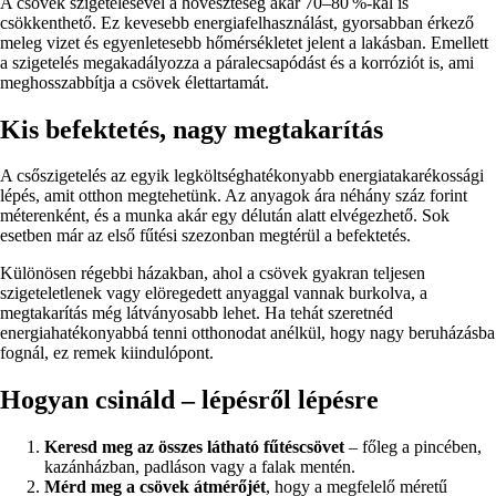
A csövek szigetelésével a hőveszteség akár 70–80 %-kal is
csökkenthető. Ez kevesebb energiafelhasználást, gyorsabban érkező
meleg vizet és egyenletesebb hőmérsékletet jelent a lakásban. Emellett
a szigetelés megakadályozza a páralecsapódást és a korróziót is, ami
meghosszabbítja a csövek élettartamát.
Kis befektetés, nagy megtakarítás
A csőszigetelés az egyik legköltséghatékonyabb energiatakarékossági
lépés, amit otthon megtehetünk. Az anyagok ára néhány száz forint
méterenként, és a munka akár egy délután alatt elvégezhető. Sok
esetben már az első fűtési szezonban megtérül a befektetés.
Különösen régebbi házakban, ahol a csövek gyakran teljesen
szigeteletlenek vagy elöregedett anyaggal vannak burkolva, a
megtakarítás még látványosabb lehet. Ha tehát szeretnéd
energiahatékonyabbá tenni otthonodat anélkül, hogy nagy beruházásba
fognál, ez remek kiindulópont.
Hogyan csináld – lépésről lépésre
Keresd meg az összes látható fűtéscsövet
– főleg a pincében,
kazánházban, padláson vagy a falak mentén.
Mérd meg a csövek átmérőjét
, hogy a megfelelő méretű