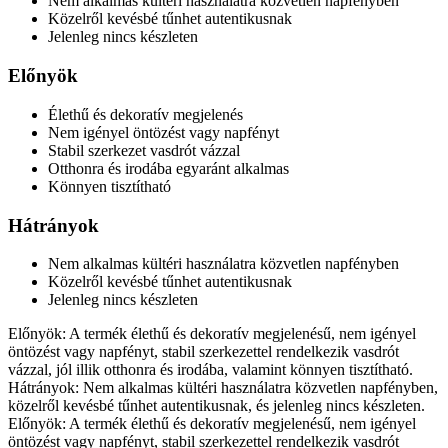
Nem alkalmas kültéri használatra közvetlen napfényben
Közelről kevésbé tűnhet autentikusnak
Jelenleg nincs készleten
Előnyök
Élethű és dekoratív megjelenés
Nem igényel öntözést vagy napfényt
Stabil szerkezet vasdrót vázzal
Otthonra és irodába egyaránt alkalmas
Könnyen tisztítható
Hátrányok
Nem alkalmas kültéri használatra közvetlen napfényben
Közelről kevésbé tűnhet autentikusnak
Jelenleg nincs készleten
Előnyök: A termék élethű és dekoratív megjelenésű, nem igényel
öntözést vagy napfényt, stabil szerkezettel rendelkezik vasdrót
vázzal, jól illik otthonra és irodába, valamint könnyen tisztítható.
Hátrányok: Nem alkalmas kültéri használatra közvetlen napfényben,
közelről kevésbé tűnhet autentikusnak, és jelenleg nincs készleten.
Előnyök: A termék élethű és dekoratív megjelenésű, nem igényel
öntözést vagy napfényt, stabil szerkezettel rendelkezik vasdrót