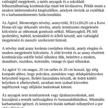
valósághű megjelenés, a tartós anyagok és a sokoldalú
felhasználhatóság kombinációja miatt lett kiválasztva. Példát mutat a
modern lakberendezési kiegészítőkre, amelyek ötvözik az esztétikát
és a karbantartásmentes funkcionalitást.
Az Agávé, Mesterséges növény, arany/zöld, H11x20x20 cm a Kave
Home-tól egy dekoratív növény, amely természetes megjelenést
kölcsönöz az otthonnak gondozás nélkül. Műanyagból, PE-ből
(polietilén), habból, kerámiából és kőből készült, ami valósághű
megjelenést és masszív szerkezetet biztosít.
A növény matt arany kerámia cserépben érkezik, amely elegáns és
modern megjelenést kölcsönöz. A zöld levelek és az arany részletek
kombinációja sokféle belső stílushoz illik, beleértve a modern,
skandináv, rusztikus, koloniális, vintage és ipari stílusokat.
Az agávé 11 cm magas, 20 cm széles és 20 cm hosszú, így elég
kompakt ahhoz, hogy polcokra, asztalokra vagy ablakpárkányokra
helyezhető legyen. Beltéri használatra készült, de fedett kültéri
helyeken is elhelyezhető, azonban nem szabad közvetlen
napfénynek vagy időjárási hatásoknak kitenni.
Az anyagok nem természetesek vagy újrahasznosítottak, ami
hozzájárul a termék tartósságához és formastabilitásához. Minimális
karbantartást igényel, és könnyen tisztán tartható tollseprűvel a por