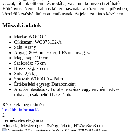
vázzal, jól illik otthonra és irodába, valamint könnyen tisztítható.
Hátrányok: Nem alkalmas kültéri használatra közvetlen napfényben,
közelről kevésbé tűnhet autentikusnak, és jelenleg nincs készleten.
Műszaki adatok
Márka: WOOOD
Cikkszám: WO375132-A
Szín: Arany
Anyag: 80% poliészter, 10% műanyag, vas
Magasság: 110 cm
Szélesség: 75 cm
Hosszúság: 75 cm
Súly: 2,6 kg
Sorozat: WOOOD – Palm
Értékesítési egység: Darabonként
Ápolási utasítások: Törölje le száraz vagy enyhén nedves
ruhával, csak beltéri használatra
Részletek megtekintése
További információ
2
Természetes elegancia
Alocasia, Mesterséges növény, fekete, H57x63x63 cm