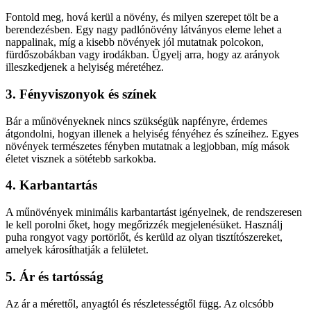
Fontold meg, hová kerül a növény, és milyen szerepet tölt be a
berendezésben. Egy nagy padlónövény látványos eleme lehet a
nappalinak, míg a kisebb növények jól mutatnak polcokon,
fürdőszobákban vagy irodákban. Ügyelj arra, hogy az arányok
illeszkedjenek a helyiség méretéhez.
3. Fényviszonyok és színek
Bár a műnövényeknek nincs szükségük napfényre, érdemes
átgondolni, hogyan illenek a helyiség fényéhez és színeihez. Egyes
növények természetes fényben mutatnak a legjobban, míg mások
életet visznek a sötétebb sarkokba.
4. Karbantartás
A műnövények minimális karbantartást igényelnek, de rendszeresen
le kell porolni őket, hogy megőrizzék megjelenésüket. Használj
puha rongyot vagy portörlőt, és kerüld az olyan tisztítószereket,
amelyek károsíthatják a felületet.
5. Ár és tartósság
Az ár a mérettől, anyagtól és részletességtől függ. Az olcsóbb