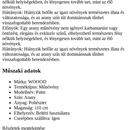
nélküli helyiségekben, és lényegesen tovább tart, mint az élő
növények.
Hátrányok: Hiányzik belőle az igazi növények természetes illata és
változatossága, és az arany szín túl dominánsnak tűnhet
visszafogottabb berendezésben.
Előnyök: Egy arany műnövény nem igényel karbantartást vagy
öntözést, elegáns és exkluzív színű, elhelyezhető természetes fény
nélküli helyiségekben, és lényegesen tovább tart, mint az élő
növények.
Hátrányok: Hiányzik belőle az igazi növények természetes illata és
változatossága, és az arany szín túl dominánsnak tűnhet
visszafogottabb berendezésben.
Műszaki adatok
Márka: WOOOD
Terméktípus: Műnövény
Modellnév: Palm
Szín: Arany
Anyag: Poliészter
Magasság: 110 cm
Elhelyezés: Beltéri használatra
Cserépben szállítva: Igen
Részletek megtekintése