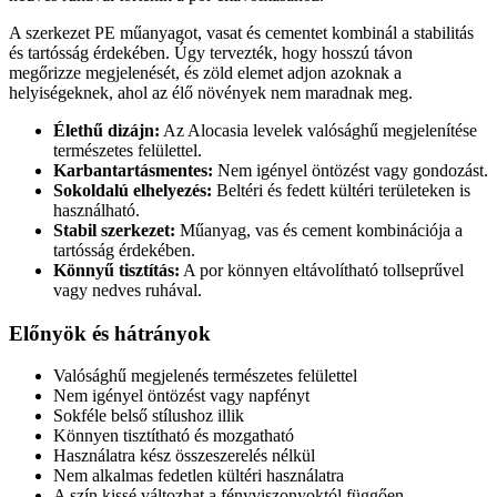
A szerkezet PE műanyagot, vasat és cementet kombinál a stabilitás
és tartósság érdekében. Úgy tervezték, hogy hosszú távon
megőrizze megjelenését, és zöld elemet adjon azoknak a
helyiségeknek, ahol az élő növények nem maradnak meg.
Élethű dizájn:
Az Alocasia levelek valósághű megjelenítése
természetes felülettel.
Karbantartásmentes:
Nem igényel öntözést vagy gondozást.
Sokoldalú elhelyezés:
Beltéri és fedett kültéri területeken is
használható.
Stabil szerkezet:
Műanyag, vas és cement kombinációja a
tartósság érdekében.
Könnyű tisztítás:
A por könnyen eltávolítható tollseprűvel
vagy nedves ruhával.
Előnyök és hátrányok
Valósághű megjelenés természetes felülettel
Nem igényel öntözést vagy napfényt
Sokféle belső stílushoz illik
Könnyen tisztítható és mozgatható
Használatra kész összeszerelés nélkül
Nem alkalmas fedetlen kültéri használatra
A szín kissé változhat a fényviszonyoktól függően