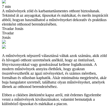
7 min
A műnövények zöld és karbantartásmentes otthont biztosítanak.
Tekintsd át az anyagokat, típusokat és márkákat, és meríts inspirációt
abból, hogyan használhatod a műnövényeket dekoratív és praktikus
elemként otthonod berendezésében.
Tivadar Jonás
Tivadar
Jonás
A műnövények népszerű választássá váltak azok számára, akik zöld
és hívogató otthont szeretnének anélkül, hogy az öntözéssel,
fényviszonyokkal vagy gondozással kellene foglalkozniuk. A
modern műnövények annyira élethűek, hogy gyakran
összetéveszthetők az igazi növényekkel, és számos méretben,
formában és stílusban kaphatók. Akár minimalista megjelenést, akár
buja hangulatot szeretnél, találhatsz olyan műnövényeket, amelyek
illenek az otthonod berendezéséhez.
Ebben a cikkben áttekintést kapsz arról, mit érdemes figyelembe
venni a műnövények kiválasztásakor, valamint bemutatjuk a
különböző típusokat és márkákat a piacon.