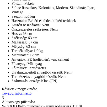
Fő szín: Fekete
Stílus: Rusztikus, Koloniális, Modern, Skandináv, Ipari,
Vintage
Szezon: Időtlen
Használat: Beltéri és fedett kültéri területek
Kültéri használatra: Nem
Összeszerelés szükséges: Nem
Hossz: 63 cm
Szélesség: 63 cm
Magasság: 57 cm
Mélység: 63 cm
Termék súlya: 1,9 kg
Mérethatár: ±2 cm
Anyagok: PE (polietilén), vas, cement
Fő anyag: Műanyag
Fő felület: Természetes
Újrahasznosított anyagból készült: Nem
Természetes anyagból készült: Nem
Származási ország: Kína (CN)
Részletek megtekintése
További információ
3
A luxus egy pillantása
WOOOD Palm műnövény - arany poliészter (H:110)