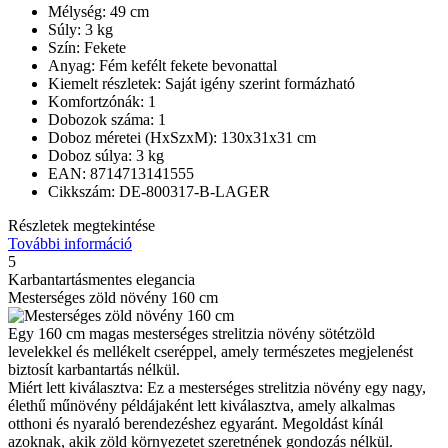
Mélység: 49 cm
Súly: 3 kg
Szín: Fekete
Anyag: Fém kefélt fekete bevonattal
Kiemelt részletek: Saját igény szerint formázható
Komfortzónák: 1
Dobozok száma: 1
Doboz méretei (HxSzxM): 130x31x31 cm
Doboz súlya: 3 kg
EAN: 8714713141555
Cikkszám: DE-800317-B-LAGER
Részletek megtekintése
További információ
5
Karbantartásmentes elegancia
Mesterséges zöld növény 160 cm
Egy 160 cm magas mesterséges strelitzia növény sötétzöld
levelekkel és mellékelt cseréppel, amely természetes megjelenést
biztosít karbantartás nélkül.
Miért lett kiválasztva: Ez a mesterséges strelitzia növény egy nagy,
élethű műnövény példájaként lett kiválasztva, amely alkalmas
otthoni és nyaraló berendezéshez egyaránt. Megoldást kínál
azoknak, akik zöld környezetet szeretnének gondozás nélkül.