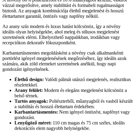
vázzal megerősítve, amely stabilitást és formabeli rugalmasságot
biztosít. Az anyagok kombinációja élethű megjelenést és hosszú
élettartamot garantál, öntözés vagy napfény nélkül.
Az arany szín modern és luxus hatást kölcsönöz, így a növény
ideális olyan helyiségekbe, ahol meleg és stílusos megjelenést
szeretnének elérni. Elhelyezhető nappalikban, irodákban vagy
recepciókon dekoratív fókuszpontként.
Karbantartásmentes megoldásként a növény csak alkalmankénti
portörlést igényel megjelenésének megőrzéséhez, így ideális azok
számára, akik zöld elemeket szeretnének anélkül, hogy napi
gondozást igényelnének.
Élethű design:
Valódi pálmát utánzó megjelenés, realisztikus
részletekkel.
Arany felület:
Modern és elegáns megjelenést kölcsönöz a
belső térnek.
Tartós anyagok:
Poliészterből, műanyagból és vasból készült
a stabilitás és hosszú élettartam érdekében.
Karbantartásmentes:
Nem igényel öntözést, napfényt vagy
gondozást.
Lenyűgöző méret:
110 cm magas és 75 cm széles, ideális
dekorációs elem nagyobb helyiségekbe.