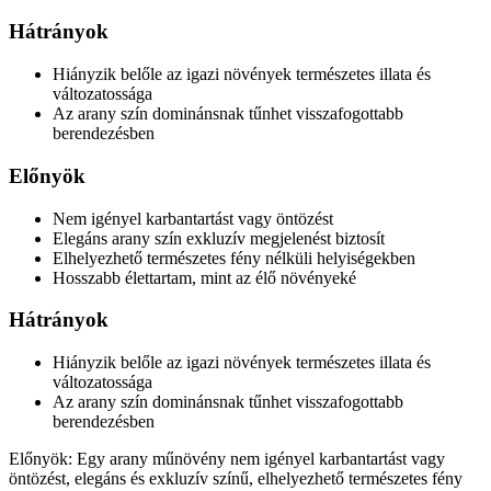
Hátrányok
Hiányzik belőle az igazi növények természetes illata és
változatossága
Az arany szín dominánsnak tűnhet visszafogottabb
berendezésben
Előnyök
Nem igényel karbantartást vagy öntözést
Elegáns arany szín exkluzív megjelenést biztosít
Elhelyezhető természetes fény nélküli helyiségekben
Hosszabb élettartam, mint az élő növényeké
Hátrányok
Hiányzik belőle az igazi növények természetes illata és
változatossága
Az arany szín dominánsnak tűnhet visszafogottabb
berendezésben
Előnyök: Egy arany műnövény nem igényel karbantartást vagy
öntözést, elegáns és exkluzív színű, elhelyezhető természetes fény