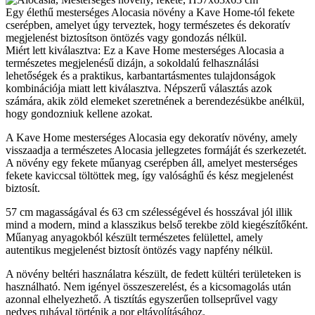
Egy élethű mesterséges Alocasia növény a Kave Home-tól fekete
cserépben, amelyet úgy terveztek, hogy természetes és dekoratív
megjelenést biztosítson öntözés vagy gondozás nélkül.
Miért lett kiválasztva: Ez a Kave Home mesterséges Alocasia a
természetes megjelenésű dizájn, a sokoldalú felhasználási
lehetőségek és a praktikus, karbantartásmentes tulajdonságok
kombinációja miatt lett kiválasztva. Népszerű választás azok
számára, akik zöld elemeket szeretnének a berendezésükbe anélkül,
hogy gondozniuk kellene azokat.
A Kave Home mesterséges Alocasia egy dekoratív növény, amely
visszaadja a természetes Alocasia jellegzetes formáját és szerkezetét.
A növény egy fekete műanyag cserépben áll, amelyet mesterséges
fekete kaviccsal töltöttek meg, így valósághű és kész megjelenést
biztosít.
57 cm magasságával és 63 cm szélességével és hosszával jól illik
mind a modern, mind a klasszikus belső terekbe zöld kiegészítőként.
Műanyag anyagokból készült természetes felülettel, amely
autentikus megjelenést biztosít öntözés vagy napfény nélkül.
A növény beltéri használatra készült, de fedett kültéri területeken is
használható. Nem igényel összeszerelést, és a kicsomagolás után
azonnal elhelyezhető. A tisztítás egyszerűen tollseprűvel vagy
nedves ruhával történik a por eltávolításához.