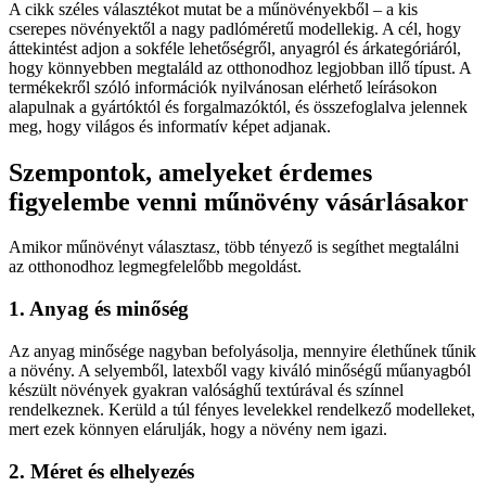
A cikk széles választékot mutat be a műnövényekből – a kis
cserepes növényektől a nagy padlóméretű modellekig. A cél, hogy
áttekintést adjon a sokféle lehetőségről, anyagról és árkategóriáról,
hogy könnyebben megtaláld az otthonodhoz legjobban illő típust. A
termékekről szóló információk nyilvánosan elérhető leírásokon
alapulnak a gyártóktól és forgalmazóktól, és összefoglalva jelennek
meg, hogy világos és informatív képet adjanak.
Szempontok, amelyeket érdemes
figyelembe venni műnövény vásárlásakor
Amikor műnövényt választasz, több tényező is segíthet megtalálni
az otthonodhoz legmegfelelőbb megoldást.
1. Anyag és minőség
Az anyag minősége nagyban befolyásolja, mennyire élethűnek tűnik
a növény. A selyemből, latexből vagy kiváló minőségű műanyagból
készült növények gyakran valósághű textúrával és színnel
rendelkeznek. Kerüld a túl fényes levelekkel rendelkező modelleket,
mert ezek könnyen elárulják, hogy a növény nem igazi.
2. Méret és elhelyezés