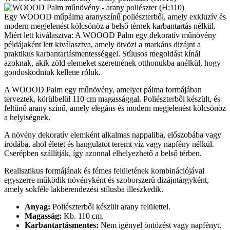
Egy WOOOD műpálma aranyszínű poliészterből, amely exkluzív és
modern megjelenést kölcsönöz a belső térnek karbantartás nélkül.
Miért lett kiválasztva: A WOOOD Palm egy dekoratív műnövény
példájaként lett kiválasztva, amely ötvözi a markáns dizájnt a
praktikus karbantartásmentességgel. Stílusos megoldást kínál
azoknak, akik zöld elemeket szeretnének otthonukba anélkül, hogy
gondoskodniuk kellene róluk.
A WOOOD Palm egy műnövény, amelyet pálma formájában
terveztek, körülbelül 110 cm magassággal. Poliészterből készült, és
feltűnő arany színű, amely elegáns és modern megjelenést kölcsönöz
a helyiségnek.
A növény dekoratív elemként alkalmas nappaliba, előszobába vagy
irodába, ahol életet és hangulatot teremt víz vagy napfény nélkül.
Cserépben szállítják, így azonnal elhelyezhető a belső térben.
Realisztikus formájának és fémes felületének kombinációjával
egyszerre működik növényként és szoborszerű dizájntárgyként,
amely sokféle lakberendezési stílusba illeszkedik.
Anyag:
Poliészterből készült arany felülettel.
Magasság:
Kb. 110 cm.
Karbantartásmentes:
Nem igényel öntözést vagy napfényt.