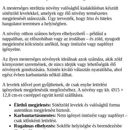
A mesterséges strelitzia növény valósághű kialakításban készült
sötétzöld levelekkel, amelyek egy élő növény természetes
megjelenését utánozzák. Úgy tervezték, hogy friss és hiteles
hangulatot teremtsen a helyiségben.
A növény otthon számos helyen elhelyezhető – például a
nappaliban, az előszobában vagy az irodában – és zöld, nyugodt
megjelenést kölcsönöz anélkül, hogy öntözést vagy napfényt
igényelne.
Az ilyen mesterséges növények ideálisak azok számára, akik zöld
környezetet szeretnének, de nincs idejük vagy lehetőségük élő
növények gondozására. Szintén kiváló választás nyaralókba, ahol
egész évben karbantartás nélkül állhat.
A levelek idővel port gyűjthetnek, de csak enyhe letörlést
igényelnek megjelenésük megőrzéséhez. A növény egy kb. Ø15 ×
12,8 cm-es cseréppel együtt kerül szállításra.
Élethű megjelenés:
Sötétzöld levelek és valósághű forma
autentikus megjelenést biztosít.
Karbantartásmentes:
Nem igényel öntözést vagy napfényt –
csak időnkénti letörlést.
Rugalmas elhelyezés:
Sokféle helyiségbe és berendezésbe