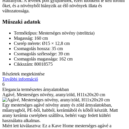
Hátrányok: A levelek port gyűjthetnek, ezért időnként le kell törölni
őket, és a növényből hiányzik az élő növények illata és
változatossága.
Műszaki adatok
Terméktípus: Mesterséges növény (strelitzia)
Magasság: 160 cm
Cserép mérete: Ø15 × 12,8 cm
Csomagolás hossza: 35 cm
Csomagolás szélessége: 39 cm
Csomagolás magassága: 162 cm
Cikkszám: 80018575
Részletek megtekintése
További információ
6
Elegancia természetes árnyalatokban
Agávé, Mesterséges növény, arany/zöld, H11x20x20 cm
Egy mesterséges agávé növény arany és zöld árnyalatokban,
műanyagból, PE-ből, habból, kerámiából és kőből készült. Matt
arany kerámia cserépben szállítva, beltéri vagy fedett kültéri
használatra alkalmas.
Miért lett kiválasztva: Ez a Kave Home mesterséges agávé a