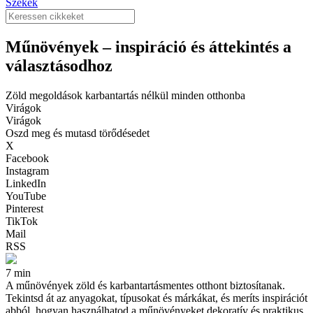
Székek
Műnövények – inspiráció és áttekintés a
választásodhoz
Zöld megoldások karbantartás nélkül minden otthonba
Virágok
Virágok
Oszd meg és mutasd törődésedet
X
Facebook
Instagram
LinkedIn
YouTube
Pinterest
TikTok
Mail
RSS
7 min
A műnövények zöld és karbantartásmentes otthont biztosítanak.
Tekintsd át az anyagokat, típusokat és márkákat, és meríts inspirációt
abból, hogyan használhatod a műnövényeket dekoratív és praktikus