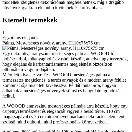
modellek ideiglenes dekorációnak megfelelhetnek, míg a drágább
növények gyakran élethűbb kivitelűek és tartósabbak.
Kiemelt termékek
1
Egzotikus elegancia
Pálma, Mesterséges növény, arany, H110x75x75 cm
Egy dekoratív, aranyszínű mesterséges pálma a WOOOD-tól,
poliészterből, műanyagból és vasból készült, amelyet úgy terveztek,
hogy elegáns és karbantartásmentes megjelenést biztosítson
otthonában vagy irodájában.
Miért lett kiválasztva: Ez a WOOOD mesterséges pálma a
természetes megjelenés, a tartós anyagok és a modern arany felület
kombinációja miatt lett kiválasztva. Példát mutat arra, hogyan
adhatnak a mesterséges növények stílust és hangulatot gondozás
nélkül.
A WOOOD aranyszínű mesterséges pálmája arra készült, hogy egy
csipetnyi természetet és eleganciát vigyen a belső térbe. 110 cm
magasságával és 75 cm átmérőjével markáns dekorációs elemként
szolgál mind otthoni, mind professzionális környezetben.
A növény 80% poliészterből és 10% műanyagból készült, vasdrót