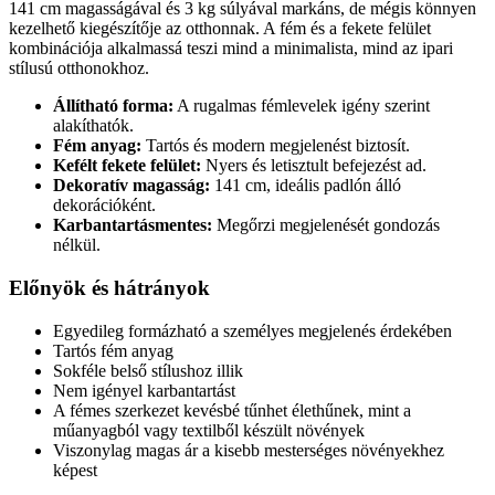
141 cm magasságával és 3 kg súlyával markáns, de mégis könnyen
kezelhető kiegészítője az otthonnak. A fém és a fekete felület
kombinációja alkalmassá teszi mind a minimalista, mind az ipari
stílusú otthonokhoz.
Állítható forma:
A rugalmas fémlevelek igény szerint
alakíthatók.
Fém anyag:
Tartós és modern megjelenést biztosít.
Kefélt fekete felület:
Nyers és letisztult befejezést ad.
Dekoratív magasság:
141 cm, ideális padlón álló
dekorációként.
Karbantartásmentes:
Megőrzi megjelenését gondozás
nélkül.
Előnyök és hátrányok
Egyedileg formázható a személyes megjelenés érdekében
Tartós fém anyag
Sokféle belső stílushoz illik
Nem igényel karbantartást
A fémes szerkezet kevésbé tűnhet élethűnek, mint a
műanyagból vagy textilből készült növények
Viszonylag magas ár a kisebb mesterséges növényekhez
képest