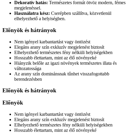
Dekoratív hatás:
Természetes formát ötvöz modern, fémes
megjelenéssel.
Használatra kész:
Cserépben szállítva, közvetlenül
elhelyezhető a helyiségben.
Előnyök és hátrányok
Nem igényel karbantartást vagy öntözést
Elegáns arany szín exkluzív megjelenést biztosít
Elhelyezhető természetes fény nélküli helyiségekben
Hosszabb élettartam, mint az élő növényeké
Hiányzik belőle az igazi növények természetes illata és
változatossága
Az arany szín dominánsnak tűnhet visszafogottabb
berendezésben
Előnyök és hátrányok
Előnyök
Nem igényel karbantartást vagy öntözést
Elegáns arany szín exkluzív megjelenést biztosít
Elhelyezhető természetes fény nélküli helyiségekben
Hosszabb élettartam, mint az élő növényeké