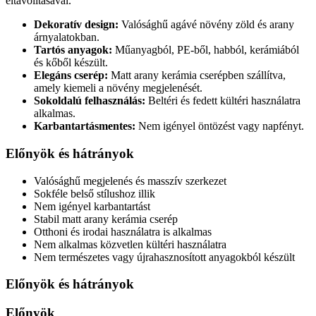
eltávolításával.
Dekoratív design:
Valósághű agávé növény zöld és arany
árnyalatokban.
Tartós anyagok:
Műanyagból, PE-ből, habból, kerámiából
és kőből készült.
Elegáns cserép:
Matt arany kerámia cserépben szállítva,
amely kiemeli a növény megjelenését.
Sokoldalú felhasználás:
Beltéri és fedett kültéri használatra
alkalmas.
Karbantartásmentes:
Nem igényel öntözést vagy napfényt.
Előnyök és hátrányok
Valósághű megjelenés és masszív szerkezet
Sokféle belső stílushoz illik
Nem igényel karbantartást
Stabil matt arany kerámia cserép
Otthoni és irodai használatra is alkalmas
Nem alkalmas közvetlen kültéri használatra
Nem természetes vagy újrahasznosított anyagokból készült
Előnyök és hátrányok
Előnyök