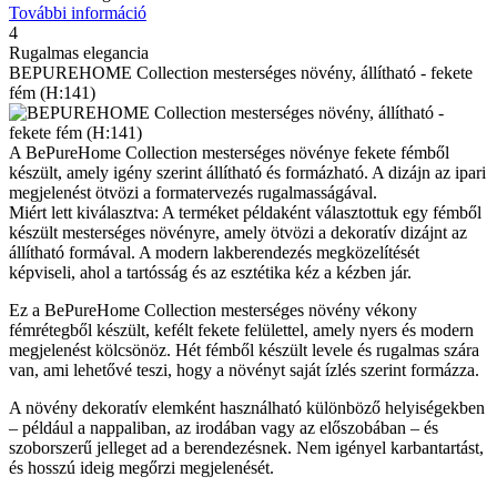
További információ
4
Rugalmas elegancia
BEPUREHOME Collection mesterséges növény, állítható - fekete
fém (H:141)
A BePureHome Collection mesterséges növénye fekete fémből
készült, amely igény szerint állítható és formázható. A dizájn az ipari
megjelenést ötvözi a formatervezés rugalmasságával.
Miért lett kiválasztva: A terméket példaként választottuk egy fémből
készült mesterséges növényre, amely ötvözi a dekoratív dizájnt az
állítható formával. A modern lakberendezés megközelítését
képviseli, ahol a tartósság és az esztétika kéz a kézben jár.
Ez a BePureHome Collection mesterséges növény vékony
fémrétegből készült, kefélt fekete felülettel, amely nyers és modern
megjelenést kölcsönöz. Hét fémből készült levele és rugalmas szára
van, ami lehetővé teszi, hogy a növényt saját ízlés szerint formázza.
A növény dekoratív elemként használható különböző helyiségekben
– például a nappaliban, az irodában vagy az előszobában – és
szoborszerű jelleget ad a berendezésnek. Nem igényel karbantartást,
és hosszú ideig megőrzi megjelenését.