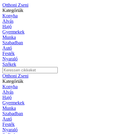
Otthoni Zseni
Kategóriák
Konyha
Alvás
Hajó
Gyermekek
Munka
Szabadban
Autó
Festék
Nyaraló
Székek
Otthoni Zseni
Kategóriák
Konyha
Alvás
Hajó
Gyermekek
Munka
Szabadban
Autó
Festék
Nyaraló