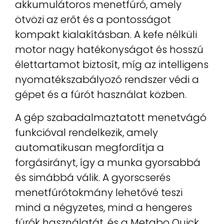
akkumulátoros menetfúró, amely
ötvözi az erőt és a pontosságot
kompakt kialakításban. A kefe nélküli
motor nagy hatékonyságot és hosszú
élettartamot biztosít, míg az intelligens
nyomatékszabályozó rendszer védi a
gépet és a fúrót használat közben.
A gép szabadalmaztatott menetvágó
funkcióval rendelkezik, amely
automatikusan megfordítja a
forgásirányt, így a munka gyorsabbá
és simábbá válik. A gyorscserés
menetfúrótokmány lehetővé teszi
mind a négyzetes, mind a hengeres
fúrók használatát, és a Metabo Quick