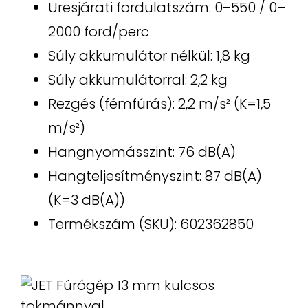
Üresjárati fordulatszám: 0–550 / 0–
2000 ford/perc
Súly akkumulátor nélkül: 1,8 kg
Súly akkumulátorral: 2,2 kg
Rezgés (fémfúrás): 2,2 m/s² (K=1,5
m/s²)
Hangnyomásszint: 76 dB(A)
Hangteljesítményszint: 87 dB(A)
(K=3 dB(A))
Termékszám (SKU): 602362850