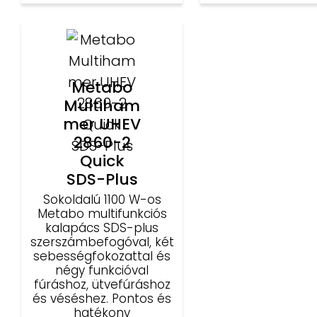
Metabo
Multiham
mer UHEV
2860-2
Quick
SDS-Plus
Sokoldalú 1100 W-os
Metabo multifunkciós
kalapács SDS-plus
szerszámbefogóval, két
sebességfokozattal és
négy funkcióval
fúráshoz, ütvefúráshoz
és véséshez. Pontos és
hatékony