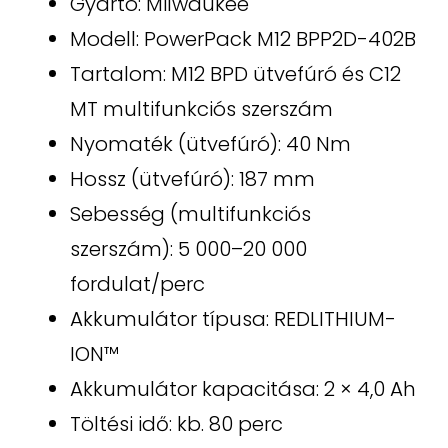
Gyártó: Milwaukee
Modell: PowerPack M12 BPP2D-402B
Tartalom: M12 BPD ütvefúró és C12
MT multifunkciós szerszám
Nyomaték (ütvefúró): 40 Nm
Hossz (ütvefúró): 187 mm
Sebesség (multifunkciós
szerszám): 5 000–20 000
fordulat/perc
Akkumulátor típusa: REDLITHIUM-
ION™
Akkumulátor kapacitása: 2 × 4,0 Ah
Töltési idő: kb. 80 perc