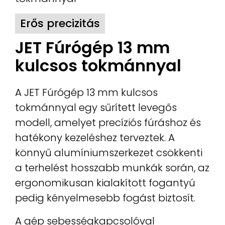
Erős precizitás
JET Fúrógép 13 mm
kulcsos tokmánnyal
A JET Fúrógép 13 mm kulcsos
tokmánnyal egy sűrített levegős
modell, amelyet precíziós fúráshoz és
hatékony kezeléshez terveztek. A
könnyű alumíniumszerkezet csökkenti
a terhelést hosszabb munkák során, az
ergonomikusan kialakított fogantyú
pedig kényelmesebb fogást biztosít.
A gép sebességkapcsolóval