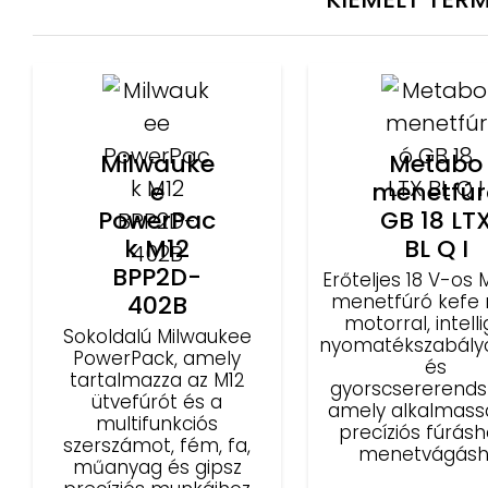
Milwauke
Metabo
e
menetfúr
PowerPac
GB 18 LT
k M12
BL Q I
BPP2D-
Erőteljes 18 V-os
402B
menetfúró kefe n
motorral, intell
Sokoldalú Milwaukee
nyomatékszabály
PowerPack, amely
és
tartalmazza az M12
gyorscsererendsz
ütvefúrót és a
amely alkalmassá
multifunkciós
precíziós fúrásh
szerszámot, fém, fa,
menetvágásh
műanyag és gipsz