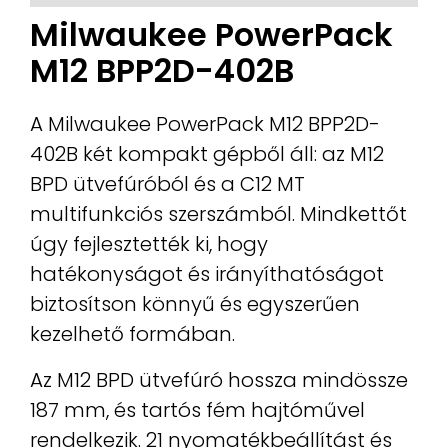
Milwaukee PowerPack
M12 BPP2D-402B
A Milwaukee PowerPack M12 BPP2D-
402B két kompakt gépből áll: az M12
BPD ütvefúróból és a C12 MT
multifunkciós szerszámból. Mindkettőt
úgy fejlesztették ki, hogy
hatékonyságot és irányíthatóságot
biztosítson könnyű és egyszerűen
kezelhető formában.
Az M12 BPD ütvefúró hossza mindössze
187 mm, és tartós fém hajtóművel
rendelkezik. 21 nyomatékbeállítást és