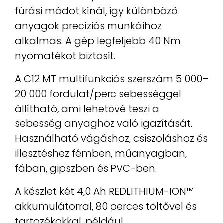
fúrási módot kínál, így különböző
anyagok precíziós munkáihoz
alkalmas. A gép legfeljebb 40 Nm
nyomatékot biztosít.
A C12 MT multifunkciós szerszám 5 000–
20 000 fordulat/perc sebességgel
állítható, ami lehetővé teszi a
sebesség anyaghoz való igazítását.
Használható vágáshoz, csiszoláshoz és
illesztéshez fémben, műanyagban,
fában, gipszben és PVC-ben.
A készlet két 4,0 Ah REDLITHIUM-ION™
akkumulátorral, 80 perces töltővel és
tartozékokkal, például