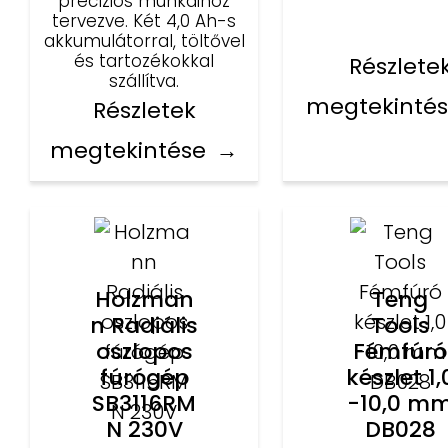
precíziós munkáihoz
tervezve. Két 4,0 Ah-s
akkumulátorral, töltővel
és tartozékokkal
Részlete
szállítva.
megtekinté
Részletek
megtekintése
Holzman
Teng
n Radiális
Tools
oszlopos
Fémfúró
fúrógép
készlet 1,
SB3116RM
-10,0 m
N 230V
DB028