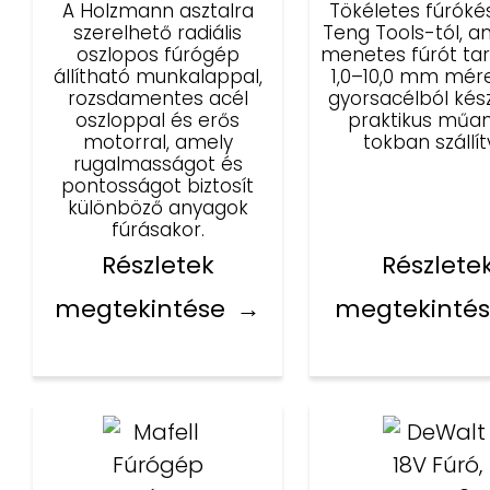
A Holzmann asztalra
Tökéletes fúrókés
szerelhető radiális
Teng Tools-tól, a
oszlopos fúrógép
menetes fúrót ta
állítható munkalappal,
1,0–10,0 mm mér
rozsdamentes acél
gyorsacélból kész
oszloppal és erős
praktikus műa
motorral, amely
tokban szállít
rugalmasságot és
pontosságot biztosít
különböző anyagok
fúrásakor.
Részletek
Részlete
megtekintése
megtekinté