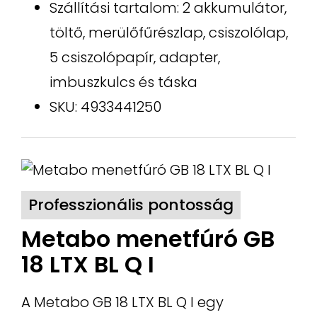
Szállítási tartalom: 2 akkumulátor,
töltő, merülőfűrészlap, csiszolólap,
5 csiszolópapír, adapter,
imbuszkulcs és táska
SKU: 4933441250
Professzionális pontosság
Metabo menetfúró GB
18 LTX BL Q I
A Metabo GB 18 LTX BL Q I egy