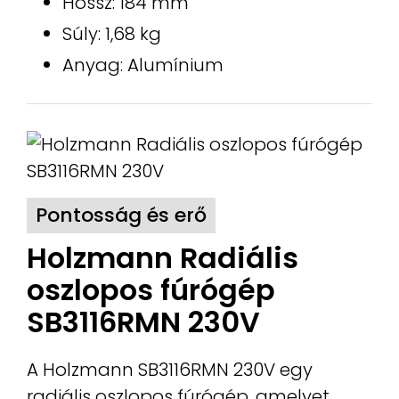
Hossz: 184 mm
Súly: 1,68 kg
Anyag: Alumínium
Pontosság és erő
Holzmann Radiális
oszlopos fúrógép
SB3116RMN 230V
A Holzmann SB3116RMN 230V egy
radiális oszlopos fúrógép, amelyet