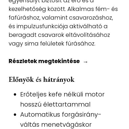
egyensúlyt biztosít az erő és a
kezelhetőség között. Alkalmas fém- és
fafúráshoz, valamint csavarozáshoz,
és impulzusfunkciója aktiválható a
beragadt csavarok eltávolításához
vagy sima felületek fúrásához.
Részletek megtekintése
Előnyök és hátrányok
Erőteljes kefe nélküli motor
hosszú élettartammal
Automatikus forgásirány-
váltás menetvágáskor