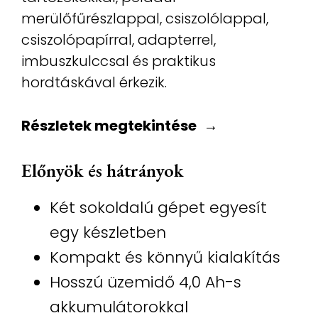
merülőfűrészlappal, csiszolólappal,
csiszolópapírral, adapterrel,
imbuszkulccsal és praktikus
hordtáskával érkezik.
Részletek megtekintése
Előnyök és hátrányok
Két sokoldalú gépet egyesít
egy készletben
Kompakt és könnyű kialakítás
Hosszú üzemidő 4,0 Ah-s
akkumulátorokkal