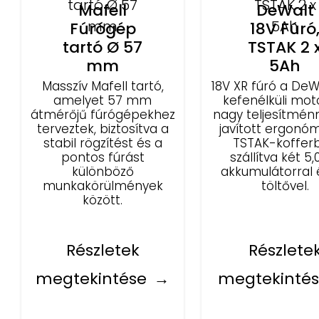
Mafell
DeWalt
Fúrógép
18V Fúró
tartó Ø 57
TSTAK 2 
mm
5Ah
Masszív Mafell tartó,
18V XR fúró a DeW
amelyet 57 mm
kefenélküli moto
átmérőjű fúrógépekhez
nagy teljesítmén
terveztek, biztosítva a
javított ergonóm
stabil rögzítést és a
TSTAK-koffer
pontos fúrást
szállítva két 5,
különböző
akkumulátorral 
munkakörülmények
töltővel.
között.
Részletek
Részlete
megtekintése
megtekinté