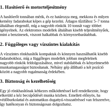
1. Hasítóerő és motorteljesítmény
A hasítóerőt tonnában mérik, és ez határozza meg, mekkora és milyen
kemény fadarabokat képes a gép kezelni. Átlagos tűzifához 5–7 tonna
általában elegendő, míg a nagyobb rönkök 10 tonnát vagy többet
igényelnek. Az elektromos modellek általában kisebb teljesítményűek,
mint a benzinesek, viszont halkabbak és környezetbarátabbak.
2. Függőleges vagy vízszintes kialakítás
A vízszintes rönkhasítók kompaktak és könnyen használhatók kisebb
fadarabokhoz, míg a függőleges modellek jobban megfelelnek
nagyobb rönkök feldolgozásához, mivel stabilabbak és kényelmesebb
munkamagasságot biztosítanak. Néhány gép állítható a két pozíció
között a nagyobb rugalmasság érdekében.
3. Biztonság és kezelhetőség
Egy jó rönkhasítónak kétkezes működtetéssel kell rendelkeznie, hogy
elkerüld a kéz becsípődését munka közben. Emellett előnyös, ha
védőburkolattal és automatikus dugattyú-visszatéréssel van felszerelve,
így hatékonyan és biztonságosan dolgozhatsz.