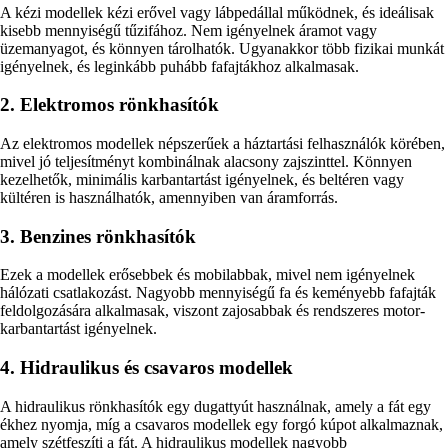
A kézi modellek kézi erővel vagy lábpedállal működnek, és ideálisak
kisebb mennyiségű tűzifához. Nem igényelnek áramot vagy
üzemanyagot, és könnyen tárolhatók. Ugyanakkor több fizikai munkát
igényelnek, és leginkább puhább fafajtákhoz alkalmasak.
2. Elektromos rönkhasítók
Az elektromos modellek népszerűek a háztartási felhasználók körében,
mivel jó teljesítményt kombinálnak alacsony zajszinttel. Könnyen
kezelhetők, minimális karbantartást igényelnek, és beltéren vagy
kültéren is használhatók, amennyiben van áramforrás.
3. Benzines rönkhasítók
Ezek a modellek erősebbek és mobilabbak, mivel nem igényelnek
hálózati csatlakozást. Nagyobb mennyiségű fa és keményebb fafajták
feldolgozására alkalmasak, viszont zajosabbak és rendszeres motor-
karbantartást igényelnek.
4. Hidraulikus és csavaros modellek
A hidraulikus rönkhasítók egy dugattyút használnak, amely a fát egy
ékhez nyomja, míg a csavaros modellek egy forgó kúpot alkalmaznak,
amely szétfeszíti a fát. A hidraulikus modellek nagyobb