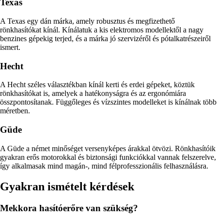
Texas
A Texas egy dán márka, amely robusztus és megfizethető
rönkhasítókat kínál. Kínálatuk a kis elektromos modellektől a nagy
benzines gépekig terjed, és a márka jó szervizéről és pótalkatrészeiről
ismert.
Hecht
A Hecht széles választékban kínál kerti és erdei gépeket, köztük
rönkhasítókat is, amelyek a hatékonyságra és az ergonómiára
összpontosítanak. Függőleges és vízszintes modelleket is kínálnak több
méretben.
Güde
A Güde a német minőséget versenyképes árakkal ötvözi. Rönkhasítóik
gyakran erős motorokkal és biztonsági funkciókkal vannak felszerelve,
így alkalmasak mind magán-, mind félprofesszionális felhasználásra.
Gyakran ismételt kérdések
Mekkora hasítóerőre van szükség?