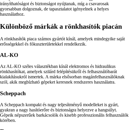
irányíthatóságot és biztonságot nyújtanak, míg a csavarosak
gyorsabban dolgoznak, de tapasztalatot igényelnek a helyes
használathoz.
Különböző márkák a rönkhasítók piacán
A rönkhasítók piaca számos gyártót kínál, amelyek mindegyike saját
erősségekkel és fókuszterületekkel rendelkezik.
AL-KO
Az AL-KO széles választékban kínál elektromos és hidraulikus
rönkhasítókat, amelyek szilárd felépítésükről és felhasználóbarát
kialakításukról ismertek. A márka elsősorban magánfelhasználóknak
szól, akik megbízható gépeket keresnek rendszeres használatra.
Scheppach
A Scheppach kompakt és nagy teljesítményű modelleket is gyárt,
gyakran a nagy hasítóerőre és biztonságra helyezve a hangsúlyt.
Gépeik népszerűek barkácsolók és kisebb professzionális felhasználók
körében.