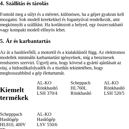
4. Szállítás és tárolás
Fontold meg a súlyt és a méretet, különösen, ha a gépet gyakran kell
mozgatni. Sok modell kerekekkel és fogantyúval rendelkezik, ami
megkönnyíti a szállítást. Ha korlátozott a helyed, egy összecsukható
vagy kompakt modell előnyös lehet.
5. Ár és karbantartás
Az ár a hasítóerőtől, a motortól és a kialakítástól függ. Az elektromos
modellek minimális karbantartást igényelnek, míg a benzinesek
rendszeres szervizt. Ügyelj arra, hogy kövesd a gyártó ajánlásait az
olaj, a hidraulikafolyadék és a tisztítás tekintetében, hogy
meghosszabbítsd a gép élettartamát.
AL-KO
Scheppach
AL-KO
Rönkhasító
HL760L
Rönkhasító
Kiemelt
LSH 370/4
Rönkhasító
LSH 520/5
termékek
Schepppach
AL-KO
Hasítógép
Hasítógép
HL810, 400V
LSV 550/6