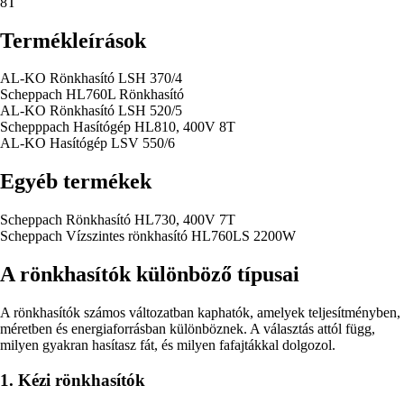
8T
Termékleírások
AL-KO Rönkhasító LSH 370/4
Scheppach HL760L Rönkhasító
AL-KO Rönkhasító LSH 520/5
Schepppach Hasítógép HL810, 400V 8T
AL-KO Hasítógép LSV 550/6
Egyéb termékek
Scheppach Rönkhasító HL730, 400V 7T
Scheppach Vízszintes rönkhasító HL760LS 2200W
A rönkhasítók különböző típusai
A rönkhasítók számos változatban kaphatók, amelyek teljesítményben,
méretben és energiaforrásban különböznek. A választás attól függ,
milyen gyakran hasítasz fát, és milyen fafajtákkal dolgozol.
1. Kézi rönkhasítók