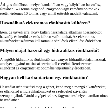
Átlagos tűzifához, amelyet kandallóban vagy kályhában használsz,
általában 5–7 tonna elegendő. Nagyobb vagy keményebb rönkök
esetén érdemes 10 tonnás vagy annál erősebb modellt választani.
Használható elektromos rönkhasító kültéren?
Igen, de ügyelj arra, hogy kültéri használatra alkalmas hosszabbítót
használj, és kerüld az esős időben való munkát. Az elektromos
alkatrészeket szárazon kell tartani a sérülések elkerülése érdekében.
Milyen olajat használ egy hidraulikus rönkhasító?
A legtöbb hidraulikus rönkhasító szabványos hidraulikaolajat használ,
amelyet a gyártó utasításai szerint kell cserélni. Rendszeresen
ellenőrizd az olajszintet az optimális teljesítmény érdekében.
Hogyan kell karbantartani egy rönkhasítót?
Használat után tisztítsd meg a gépet, kend meg a mozgó alkatrészeket,
és ellenőrizd a hidraulikatömlőket és szelepeket szivárgás
szempontjából. Tárold a gépet száraz, fagymentes helyen, amikor nincs
használatban.