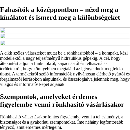
Fahasítók a középpontban – nézd meg a
kínálatot és ismerd meg a különbségeket
A cikk széles választékot mutat be a rönkhasítókból – a kompakt, kézi
modellektől a nagy teljesítményű hidraulikus gépekig. A cél, hogy
áttekintést adjon a funkciókról, kapacitásról és felhasználási
területekről, hogy könnyebben megtaláld az igényeidnek megfelelő
típust. A termékekről szóló információk nyilvánosan elérhető gyártói és
forgalmazói leírásokon alapulnak, és összefoglalva jelennek meg, hogy
világos és informatív képet adjanak.
Szempontok, amelyeket érdemes
figyelembe venni rönkhasító vásárlásakor
Rönkhasító választásakor fontos figyelembe venni a teljesítményt, a
biztonságot és a gyakorlati szempontokat. Íme néhány legfontosabb
tényező, amit érdemes mérlegelni.