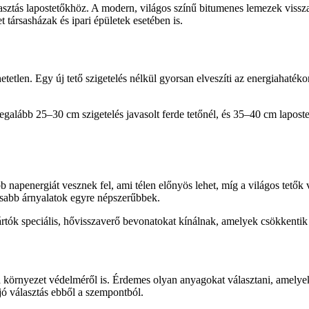
lasztás lapostetőkhöz. A modern, világos színű bitumenes lemezek vissza
 társasházak és ipari épületek esetében is.
etlen. Egy új tető szigetelés nélkül gyorsan elveszíti az energiahatékon
t legalább 25–30 cm szigetelés javasolt ferde tetőnél, és 35–40 cm lapo
öbb napenergiát vesznek fel, ami télen előnyös lehet, míg a világos tető
sabb árnyalatok egyre népszerűbbek.
ártók speciális, hővisszaverő bevonatokat kínálnak, amelyek csökkentik a
 környezet védelméről is. Érdemes olyan anyagokat választani, amelyek
jó választás ebből a szempontból.