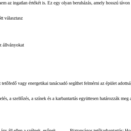
em az ingatlan értékét is. Ez egy olyan beruházás, amely hosszú távon
t választasz
z állványokat
etőfedő vagy energetikai tanácsadó segíthet felmérni az épület adottságait
lés, a szellőzés, a színek és a karbantartás együttesen határozzák meg 
 így áll ellen a szélnek, esőnek,
Biztonságos tetőkarbantartás: H