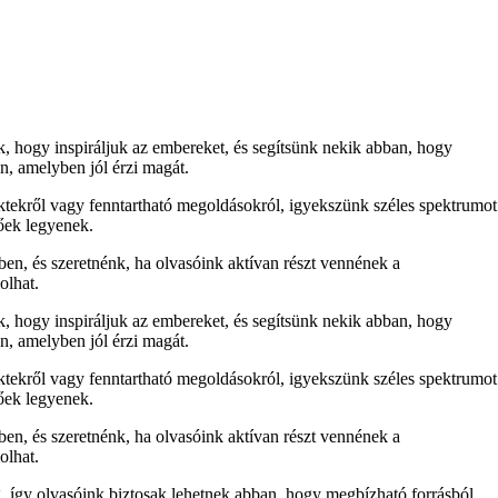
nk, hogy inspiráljuk az embereket, és segítsünk nekik abban, hogy
n, amelyben jól érzi magát.
ektekről vagy fenntartható megoldásokról, igyekszünk széles spektrumot
tőek legyenek.
ben, és szeretnénk, ha olvasóink aktívan részt vennének a
olhat.
nk, hogy inspiráljuk az embereket, és segítsünk nekik abban, hogy
n, amelyben jól érzi magát.
ektekről vagy fenntartható megoldásokról, igyekszünk széles spektrumot
tőek legyenek.
ben, és szeretnénk, ha olvasóink aktívan részt vennének a
olhat.
, így olvasóink biztosak lehetnek abban, hogy megbízható forrásból