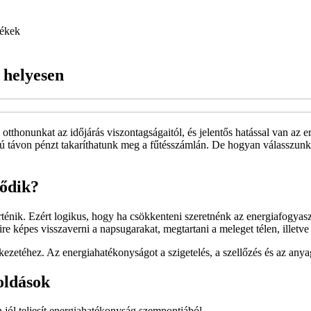
ékek
 helyesen
tthonunkat az időjárás viszontagságaitól, és jelentős hatással van az e
szú távon pénzt takaríthatunk meg a fűtésszámlán. De hogyan válasszunk 
dődik?
ténik. Ezért logikus, hogy ha csökkenteni szeretnénk az energiafogyasz
re képes visszaverni a napsugarakat, megtartani a meleget télen, illetv
zerkezetéhez. Az energiahatékonyságot a szigetelés, a szellőzés és az an
oldások
jól teljesít energiahatékonyság szempontjából.