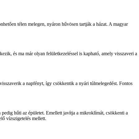
nhetően télen melegen, nyáron hűvösen tartják a házat. A magyar
ezik, és ma már olyan felületkezeléssel is kapható, amely visszaveri a
sszaverik a napfényt, így csökkentik a nyári túlmelegedést. Fontos
edig hűti az épületet. Emellett javítja a mikroklímát, csökkenti a
ő vízszigetelés mellett.