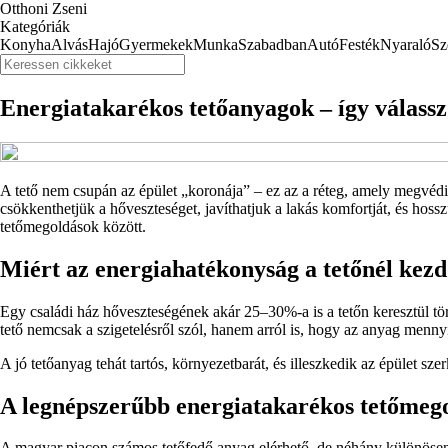
Otthoni Zseni
Kategóriák
Konyha
Alvás
Hajó
Gyermekek
Munka
Szabadban
Autó
Festék
Nyaraló
Sz
Energiatakarékos tetőanyagok – így válassz
A tető nem csupán az épület „koronája” – ez az a réteg, amely megvédi o
csökkenthetjük a hőveszteséget, javíthatjuk a lakás komfortját, és hos
tetőmegoldások között.
Miért az energiahatékonyság a tetőnél kez
Egy családi ház hőveszteségének akár 25–30%-a is a tetőn keresztül tör
tető nemcsak a szigetelésről szól, hanem arról is, hogy az anyag mennyi
A jó tetőanyag tehát tartós, környezetbarát, és illeszkedik az épület s
A legnépszerűbb energiatakarékos tetőmeg
A magyar piacon számos tetőfedő anyag elérhető, de néhány különösen 