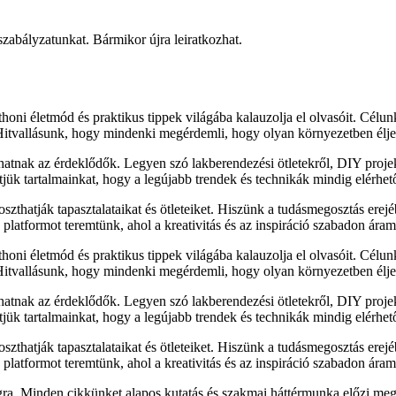
 szabályzatunkat. Bármikor újra leiratkozhat.
honi életmód és praktikus tippek világába kalauzolja el olvasóit. Célu
 Hitvallásunk, hogy mindenki megérdemli, hogy olyan környezetben élje
lhatnak az érdeklődők. Legyen szó lakberendezési ötletekről, DIY proj
sítjük tartalmainkat, hogy a legújabb trendek és technikák mindig elérhe
zthatják tapasztalataikat és ötleteiket. Hiszünk a tudásmegosztás erejé
latformot teremtünk, ahol a kreativitás és az inspiráció szabadon áram
honi életmód és praktikus tippek világába kalauzolja el olvasóit. Célu
 Hitvallásunk, hogy mindenki megérdemli, hogy olyan környezetben élje
lhatnak az érdeklődők. Legyen szó lakberendezési ötletekről, DIY proj
sítjük tartalmainkat, hogy a legújabb trendek és technikák mindig elérhe
zthatják tapasztalataikat és ötleteiket. Hiszünk a tudásmegosztás erejé
latformot teremtünk, ahol a kreativitás és az inspiráció szabadon áram
ra. Minden cikkünket alapos kutatás és szakmai háttérmunka előzi meg