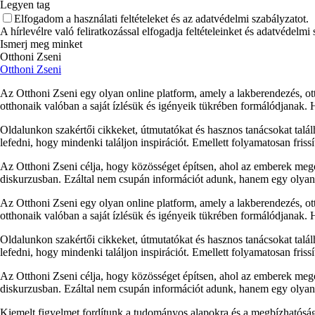
Legyen tag
Elfogadom a használati feltételeket és az adatvédelmi szabályzatot.
A hírlevélre való feliratkozással elfogadja feltételeinket és adatvédelmi
Ismerj meg minket
Otthoni Zseni
Otthoni Zseni
Az Otthoni Zseni egy olyan online platform, amely a lakberendezés, ott
otthonaik valóban a saját ízlésük és igényeik tükrében formálódjanak.
Oldalunkon szakértői cikkeket, útmutatókat és hasznos tanácsokat talá
lefedni, hogy mindenki találjon inspirációt. Emellett folyamatosan fris
Az Otthoni Zseni célja, hogy közösséget építsen, ahol az emberek megos
diskurzusban. Ezáltal nem csupán információt adunk, hanem egy olyan p
Az Otthoni Zseni egy olyan online platform, amely a lakberendezés, ott
otthonaik valóban a saját ízlésük és igényeik tükrében formálódjanak.
Oldalunkon szakértői cikkeket, útmutatókat és hasznos tanácsokat talá
lefedni, hogy mindenki találjon inspirációt. Emellett folyamatosan fris
Az Otthoni Zseni célja, hogy közösséget építsen, ahol az emberek megos
diskurzusban. Ezáltal nem csupán információt adunk, hanem egy olyan p
Kiemelt figyelmet fordítunk a tudományos alapokra és a megbízhatóság