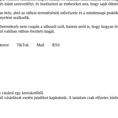
 iránti szenvedélyt, és ösztönözni az embereket arra, hogy saját ötletei
 hely, ahol az otthon teremtésének művészete és a mindennapi praktik
ényelem uralkodik.
akberendezés nem csupán a stílusról szól, hanem arról is, hogy hogyan
ol valóban otthon érezheti magát.
terest
TikTok
Mail
RSS
s vásárol egy kereskedőtől.
nő vásárlások esetén jutalékot kaphatunk. A tartalom csak előzetes írásbe