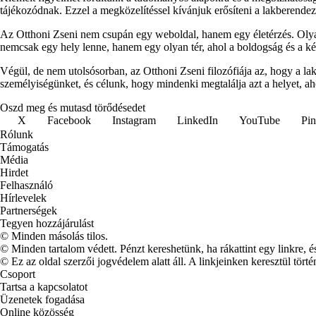
tájékozódnak. Ezzel a megközelítéssel kívánjuk erősíteni a lakberendezés
Az Otthoni Zseni nem csupán egy weboldal, hanem egy életérzés. Olyan
nemcsak egy hely lenne, hanem egy olyan tér, ahol a boldogság és a k
Végül, de nem utolsósorban, az Otthoni Zseni filozófiája az, hogy a l
személyiségünket, és célunk, hogy mindenki megtalálja azt a helyet, ah
Oszd meg és mutasd törődésedet
X
Facebook
Instagram
LinkedIn
YouTube
Pin
Rólunk
Támogatás
Média
Hirdet
Felhasználó
Hírlevelek
Partnerségek
Tegyen hozzájárulást
© Minden másolás tilos.
© Minden tartalom védett. Pénzt kereshetünk, ha rákattint egy linkre, é
© Ez az oldal szerzői jogvédelem alatt áll. A linkjeinken keresztül törté
Csoport
Tartsa a kapcsolatot
Üzenetek fogadása
Online közösség