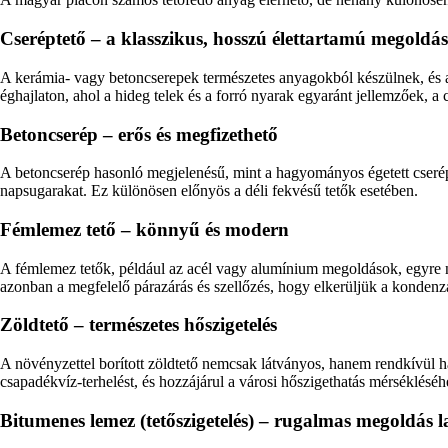
Cseréptető – a klasszikus, hosszú élettartamú megoldás
A kerámia- vagy betoncserepek természetes anyagokból készülnek, és a
éghajlaton, ahol a hideg telek és a forró nyarak egyaránt jellemzőek, a 
Betoncserép – erős és megfizethető
A betoncserép hasonló megjelenésű, mint a hagyományos égetett cserép,
napsugarakat. Ez különösen előnyös a déli fekvésű tetők esetében.
Fémlemez tető – könnyű és modern
A fémlemez tetők, például az acél vagy alumínium megoldások, egyre n
azonban a megfelelő párazárás és szellőzés, hogy elkerüljük a kondenzá
Zöldtető – természetes hőszigetelés
A növényzettel borított zöldtető nemcsak látványos, hanem rendkívül hat
csapadékvíz-terhelést, és hozzájárul a városi hőszigethatás mérséklésé
Bitumenes lemez (tetőszigetelés) – rugalmas megoldás l