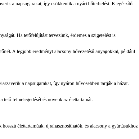
verik a napsugarakat, így csökkentik a nyári hőterhelést. Kiegészítő
yságát. Ha tetőfelújítást tervezünk, érdemes a szigetelést is
stetőnél. A legjobb eredményt alacsony hővezetésű anyagokkal, például
k visszaverik a napsugarakat, így nyáron hűvösebben tartják a házat.
 tető felmelegedését és növelik az élettartamát.
 hosszú élettartamúak, újrahasznosíthatók, és alacsony a gyártásukhoz