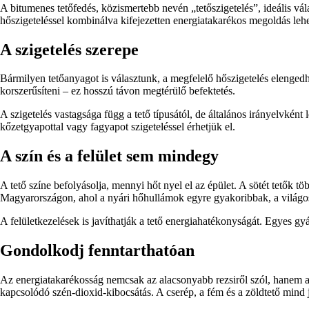
A bitumenes tetőfedés, közismertebb nevén „tetőszigetelés”, ideális vá
hőszigeteléssel kombinálva kifejezetten energiatakarékos megoldás lehet
A szigetelés szerepe
Bármilyen tetőanyagot is választunk, a megfelelő hőszigetelés elengedhet
korszerűsíteni – ez hosszú távon megtérülő befektetés.
A szigetelés vastagsága függ a tető típusától, de általános irányelvkén
kőzetgyapottal vagy fagyapot szigeteléssel érhetjük el.
A szín és a felület sem mindegy
A tető színe befolyásolja, mennyi hőt nyel el az épület. A sötét tetők t
Magyarországon, ahol a nyári hőhullámok egyre gyakoribbak, a világo
A felületkezelések is javíthatják a tető energiahatékonyságát. Egyes gy
Gondolkodj fenntarthatóan
Az energiatakarékosság nemcsak az alacsonyabb rezsiről szól, hanem a
kapcsolódó szén-dioxid-kibocsátás. A cserép, a fém és a zöldtető mind 