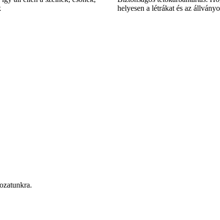
k
helyesen a létrákat és az állvány
rozatunkra.