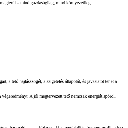
 megtérül – mind gazdaságilag, mind környezetileg.
, a tető hajlásszögét, a szigetelés állapotát, és javaslatot tehet a
a végeredményt. A jól megtervezett tető nemcsak energiát spórol,
ogyan használd
Válassza ki a megfelelő tetőcserép-profilt a ház