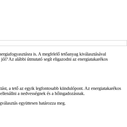
nergiafogyasztásra is. A megfelelő tetőanyag kiválasztásával
jól? Az alábbi útmutató segít eligazodni az energiatakarékos
tást, a tető az egyik legfontosabb kiindulópont. Az energiatakarékos
e ellenállni a nedvességnek és a hőingadozásnak.
yagválasztás együttesen határozza meg.