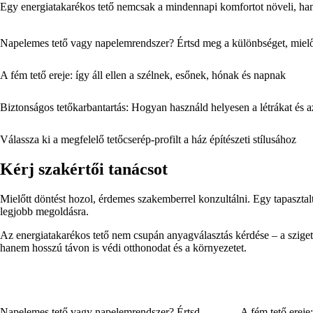
Egy energiatakarékos tető nemcsak a mindennapi komfortot növeli, han
Napelemes tető vagy napelemrendszer? Értsd meg a különbséget, mielőt
A fém tető ereje: így áll ellen a szélnek, esőnek, hónak és napnak
Biztonságos tetőkarbantartás: Hogyan használd helyesen a létrákat és a
Válassza ki a megfelelő tetőcserép-profilt a ház építészeti stílusához
Kérj szakértői tanácsot
Mielőtt döntést hozol, érdemes szakemberrel konzultálni. Egy tapasztalt t
legjobb megoldásra.
Az energiatakarékos tető nem csupán anyagválasztás kérdése – a szigete
hanem hosszú távon is védi otthonodat és a környezetet.
Napelemes tető vagy napelemrendszer? Értsd
A fém tető ereje: