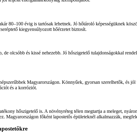
kár 80–100 évig is tartósak lehetnek. Jó hőtároló képességüknek köszö
cseréptető kiegyensúlyozott hőérzetet biztosít.
 de olcsóbb és kissé nehezebb. Jó hőszigetelő tulajdonságokkal rendelk
épszerűbbek Magyarországon. Könnyűek, gyorsan szerelhetők, és jól vi
ciót és a korróziót.
ékony hőszigetelő is. A növényréteg télen megtartja a meleget, nyáron p
hez. Magyarországon főként lapostetős épületeknél alkalmazzák, megfelel
apostetőkre