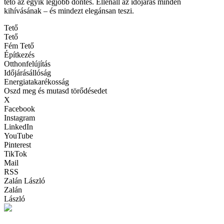
tető az egyik legjobb döntés. Ellenáll az időjárás minden
kihívásának – és mindezt elegánsan teszi.
Tető
Tető
Fém Tető
Építkezés
Otthonfelújítás
Időjárásállóság
Energiatakarékosság
Oszd meg és mutasd törődésedet
X
Facebook
Instagram
LinkedIn
YouTube
Pinterest
TikTok
Mail
RSS
Zalán László
Zalán
László