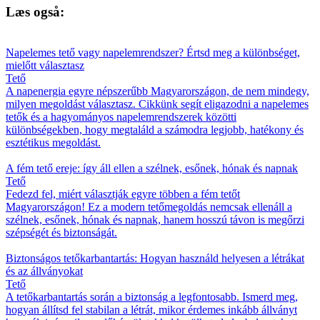
Læs også:
Napelemes tető vagy napelemrendszer? Értsd meg a különbséget,
mielőtt választasz
Tető
A napenergia egyre népszerűbb Magyarországon, de nem mindegy,
milyen megoldást választasz. Cikkünk segít eligazodni a napelemes
tetők és a hagyományos napelemrendszerek közötti
különbségekben, hogy megtaláld a számodra legjobb, hatékony és
esztétikus megoldást.
A fém tető ereje: így áll ellen a szélnek, esőnek, hónak és napnak
Tető
Fedezd fel, miért választják egyre többen a fém tetőt
Magyarországon! Ez a modern tetőmegoldás nemcsak ellenáll a
szélnek, esőnek, hónak és napnak, hanem hosszú távon is megőrzi
szépségét és biztonságát.
Biztonságos tetőkarbantartás: Hogyan használd helyesen a létrákat
és az állványokat
Tető
A tetőkarbantartás során a biztonság a legfontosabb. Ismerd meg,
hogyan állítsd fel stabilan a létrát, mikor érdemes inkább állványt