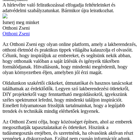
A hírlevélre való feliratkozással elfogadja feltételeinket és
adatvédelmi szabályzatunkat. Bármikor újra leiratkozhat.
Ismerj meg minket
Otthoni Zseni
Otthoni Zseni
Az Otthoni Zseni egy olyan online platform, amely a lakberendezés,
otthoni életmód és praktikus tippek világába kalauzolja el olvasóit.
Célunk, hogy inspiráljuk az embereket, és segítsünk nekik abban,
hogy otthonaik valóban a saját ízlésük és igényeik tükrében
formálódjanak. Hitvallásunk, hogy mindenki megérdemli, hogy
olyan környezetben éljen, amelyben jól érzi magát.
Oldalunkon szakértői cikkeket, útmutatókat és hasznos tanácsokat
találhatnak az érdeklődők. Legyen szó lakberendezési ötletekről,
DIY projektekről vagy fenntartható megoldásokról, igyekszünk
széles spektrumot lefedni, hogy mindenki találjon inspirációt.
Emellett folyamatosan frissítjük tartalmainkat, hogy a legújabb
trendek és technikák mindig elérhetőek legyenek.
Az Otthoni Zseni célja, hogy közösséget építsen, ahol az emberek
megoszthatják tapasztalataikat és ötleteiket. Hiszünk a
tudásmegosztás erejében, és szeretnénk, ha olvasóink aktívan részt
vennének a diskurzusban. Ezáltal nem csupán információt adunk,