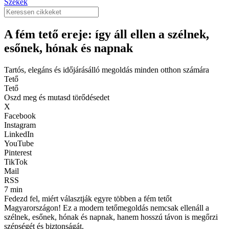
Székek
A fém tető ereje: így áll ellen a szélnek,
esőnek, hónak és napnak
Tartós, elegáns és időjárásálló megoldás minden otthon számára
Tető
Tető
Oszd meg és mutasd törődésedet
X
Facebook
Instagram
LinkedIn
YouTube
Pinterest
TikTok
Mail
RSS
7 min
Fedezd fel, miért választják egyre többen a fém tetőt
Magyarországon! Ez a modern tetőmegoldás nemcsak ellenáll a
szélnek, esőnek, hónak és napnak, hanem hosszú távon is megőrzi
szépségét és biztonságát.