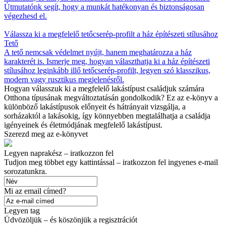
Útmutatónk segít, hogy a munkát hatékonyan és biztonságosan
végezhesd el.
Válassza ki a megfelelő tetőcserép-profilt a ház építészeti stílusához
Tető
A tető nemcsak védelmet nyújt, hanem meghatározza a ház
karakterét is. Ismerje meg, hogyan választhatja ki a ház építészeti
stílusához leginkább illő tetőcserép-profilt, legyen szó klasszikus,
modern vagy rusztikus megjelenésről.
Hogyan válasszuk ki a megfelelő lakástípust családjuk számára
Otthona típusának megváltoztatásán gondolkodik? Ez az e-könyv a
különböző lakástípusok előnyeit és hátrányait vizsgálja, a
sorházaktól a lakásokig, így könnyebben megtalálhatja a családja
igényeinek és életmódjának megfelelő lakástípust.
Szerezd meg az e-könyvet
Legyen naprakész – iratkozzon fel
Tudjon meg többet egy kattintással – iratkozzon fel ingyenes e-mail
sorozatunkra.
Mi az email címed?
Legyen tag
Üdvözöljük – és köszönjük a regisztrációt