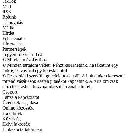
TikTok
Mail
RSS
Rólunk
Támogatás
Média
Hirdet
Felhasználó
Hírlevelek
Partnerségek
Tegyen hozzájárulást
© Minden másolás tilos.
© Minden tartalom védett. Pénzt kereshetünk, ha rákattint egy
linkre, és vásárol egy kereskedőtől.
© Ez az oldal szerzői jogvédelem alatt áll. A linkjeinken keresztül
történő vásárlások esetén jutalékot kaphatunk. A tartalom csak
előzetes írásbeli hozzájárulással használható fel.
Csoport
Tartsa a kapcsolatot
Üzenetek fogadása
Online közösség
Havi hírek
Közösség
Helyi lakosság
Linkek a tartalomban