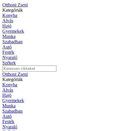
Otthoni Zseni
Kategóriák
Konyha
Alvás
Hajó
Gyermekek
Munka
Szabadban
Autó
Festék
Nyaraló
Székek
Otthoni Zseni
Kategóriák
Konyha
Alvás
Hajó
Gyermekek
Munka
Szabadban
Autó
Festék
Nyaraló