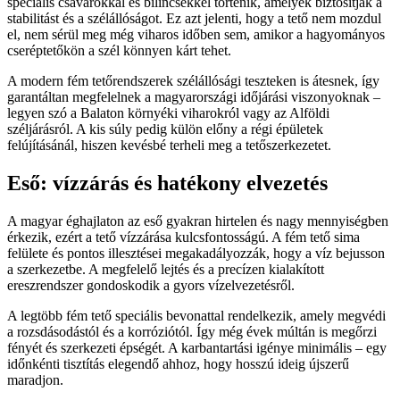
speciális csavarokkal és bilincsekkel történik, amelyek biztosítják a
stabilitást és a szélállóságot. Ez azt jelenti, hogy a tető nem mozdul
el, nem sérül meg még viharos időben sem, amikor a hagyományos
cseréptetőkön a szél könnyen kárt tehet.
A modern fém tetőrendszerek szélállósági teszteken is átesnek, így
garantáltan megfelelnek a magyarországi időjárási viszonyoknak –
legyen szó a Balaton környéki viharokról vagy az Alföldi
széljárásról. A kis súly pedig külön előny a régi épületek
felújításánál, hiszen kevésbé terheli meg a tetőszerkezetet.
Eső: vízzárás és hatékony elvezetés
A magyar éghajlaton az eső gyakran hirtelen és nagy mennyiségben
érkezik, ezért a tető vízzárása kulcsfontosságú. A fém tető sima
felülete és pontos illesztései megakadályozzák, hogy a víz bejusson
a szerkezetbe. A megfelelő lejtés és a precízen kialakított
ereszrendszer gondoskodik a gyors vízelvezetésről.
A legtöbb fém tető speciális bevonattal rendelkezik, amely megvédi
a rozsdásodástól és a korróziótól. Így még évek múltán is megőrzi
fényét és szerkezeti épségét. A karbantartási igénye minimális – egy
időnkénti tisztítás elegendő ahhoz, hogy hosszú ideig újszerű
maradjon.