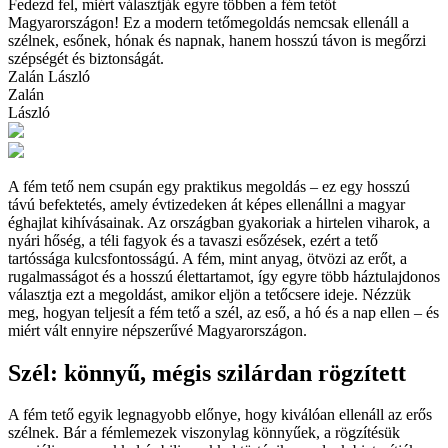
Fedezd fel, miért választják egyre többen a fém tetőt
Magyarországon! Ez a modern tetőmegoldás nemcsak ellenáll a
szélnek, esőnek, hónak és napnak, hanem hosszú távon is megőrzi
szépségét és biztonságát.
Zalán László
Zalán
László
A fém tető nem csupán egy praktikus megoldás – ez egy hosszú
távú befektetés, amely évtizedeken át képes ellenállni a magyar
éghajlat kihívásainak. Az országban gyakoriak a hirtelen viharok, a
nyári hőség, a téli fagyok és a tavaszi esőzések, ezért a tető
tartóssága kulcsfontosságú. A fém, mint anyag, ötvözi az erőt, a
rugalmasságot és a hosszú élettartamot, így egyre több háztulajdonos
választja ezt a megoldást, amikor eljön a tetőcsere ideje. Nézzük
meg, hogyan teljesít a fém tető a szél, az eső, a hó és a nap ellen – és
miért vált ennyire népszerűvé Magyarországon.
Szél: könnyű, mégis szilárdan rögzített
A fém tető egyik legnagyobb előnye, hogy kiválóan ellenáll az erős
szélnek. Bár a fémlemezek viszonylag könnyűek, a rögzítésük