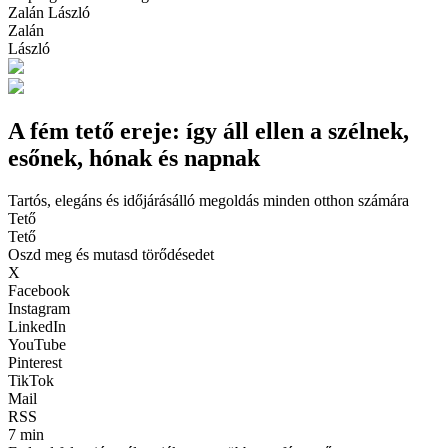
Zalán László
Zalán
László
A fém tető ereje: így áll ellen a szélnek,
esőnek, hónak és napnak
Tartós, elegáns és időjárásálló megoldás minden otthon számára
Tető
Tető
Oszd meg és mutasd törődésedet
X
Facebook
Instagram
LinkedIn
YouTube
Pinterest
TikTok
Mail
RSS
7 min