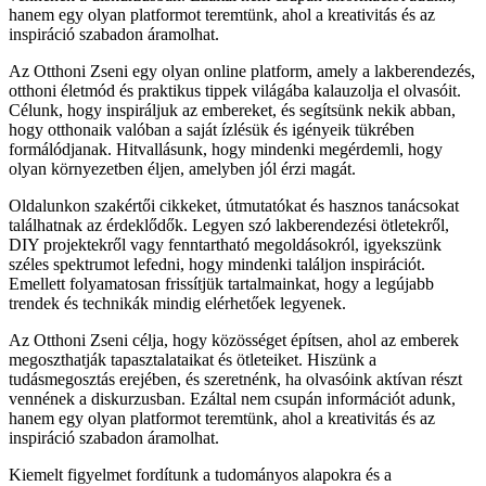
hanem egy olyan platformot teremtünk, ahol a kreativitás és az
inspiráció szabadon áramolhat.
Az Otthoni Zseni egy olyan online platform, amely a lakberendezés,
otthoni életmód és praktikus tippek világába kalauzolja el olvasóit.
Célunk, hogy inspiráljuk az embereket, és segítsünk nekik abban,
hogy otthonaik valóban a saját ízlésük és igényeik tükrében
formálódjanak. Hitvallásunk, hogy mindenki megérdemli, hogy
olyan környezetben éljen, amelyben jól érzi magát.
Oldalunkon szakértői cikkeket, útmutatókat és hasznos tanácsokat
találhatnak az érdeklődők. Legyen szó lakberendezési ötletekről,
DIY projektekről vagy fenntartható megoldásokról, igyekszünk
széles spektrumot lefedni, hogy mindenki találjon inspirációt.
Emellett folyamatosan frissítjük tartalmainkat, hogy a legújabb
trendek és technikák mindig elérhetőek legyenek.
Az Otthoni Zseni célja, hogy közösséget építsen, ahol az emberek
megoszthatják tapasztalataikat és ötleteiket. Hiszünk a
tudásmegosztás erejében, és szeretnénk, ha olvasóink aktívan részt
vennének a diskurzusban. Ezáltal nem csupán információt adunk,
hanem egy olyan platformot teremtünk, ahol a kreativitás és az
inspiráció szabadon áramolhat.
Kiemelt figyelmet fordítunk a tudományos alapokra és a