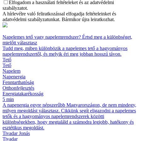
Elfogadom a használati feltételeket és az adatvédelmi
szabályzatot.
A hírlevélre való feliratkozással elfogadja feltételeinket és
adatvédelmi szabályzatunkat. Bármikor újra leiratkozhat.
Napelemes tető vagy napelemrendszer? Értsd meg a különbséget,
mielőtt választasz
Tudd meg, miben különbözik a napelemes tető a hagyományos
napelemrendszertől, és melyik éri meg jobban hosszú távon.
Tető
Tető
Napelem
Napenergia
Fenntarthatóság
Otthonfejlesztés
Energiatakarékosság
5 min
A napenergia egyre népszerűbb Magyarországon, de nem mindegy,
milyen megoldást választasz. Cikkünk segít eligazodni a napelemes
tetők és a hagyományos napelemrendszerek közötti
különbségekben, hogy megtaláld a számodra legjobb, hatékony és
esztétikus megoldást.
Tivadar Jonás
Tivadar