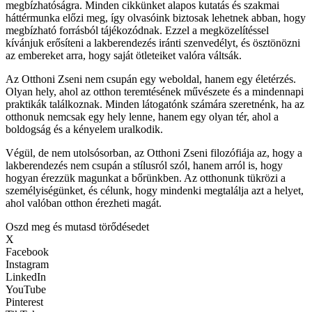
megbízhatóságra. Minden cikkünket alapos kutatás és szakmai
háttérmunka előzi meg, így olvasóink biztosak lehetnek abban, hogy
megbízható forrásból tájékozódnak. Ezzel a megközelítéssel
kívánjuk erősíteni a lakberendezés iránti szenvedélyt, és ösztönözni
az embereket arra, hogy saját ötleteiket valóra váltsák.
Az Otthoni Zseni nem csupán egy weboldal, hanem egy életérzés.
Olyan hely, ahol az otthon teremtésének művészete és a mindennapi
praktikák találkoznak. Minden látogatónk számára szeretnénk, ha az
otthonuk nemcsak egy hely lenne, hanem egy olyan tér, ahol a
boldogság és a kényelem uralkodik.
Végül, de nem utolsósorban, az Otthoni Zseni filozófiája az, hogy a
lakberendezés nem csupán a stílusról szól, hanem arról is, hogy
hogyan érezzük magunkat a bőrünkben. Az otthonunk tükrözi a
személyiségünket, és célunk, hogy mindenki megtalálja azt a helyet,
ahol valóban otthon érezheti magát.
Oszd meg és mutasd törődésedet
X
Facebook
Instagram
LinkedIn
YouTube
Pinterest