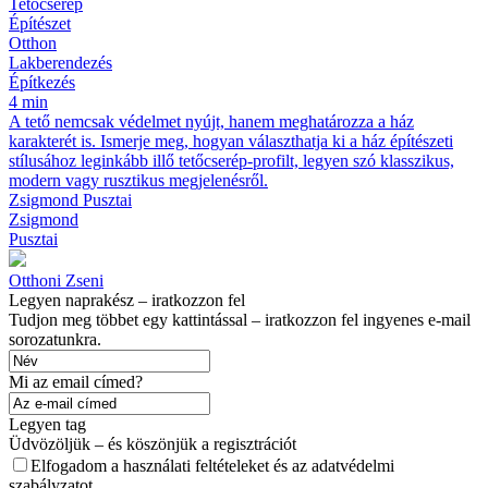
Tetőcserép
Építészet
Otthon
Lakberendezés
Építkezés
4 min
A tető nemcsak védelmet nyújt, hanem meghatározza a ház
karakterét is. Ismerje meg, hogyan választhatja ki a ház építészeti
stílusához leginkább illő tetőcserép-profilt, legyen szó klasszikus,
modern vagy rusztikus megjelenésről.
Zsigmond Pusztai
Zsigmond
Pusztai
Otthoni Zseni
Legyen naprakész – iratkozzon fel
Tudjon meg többet egy kattintással – iratkozzon fel ingyenes e-mail
sorozatunkra.
Mi az email címed?
Legyen tag
Üdvözöljük – és köszönjük a regisztrációt
Elfogadom a használati feltételeket és az adatvédelmi
szabályzatot.