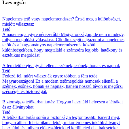
Læs også:
Napelemes tető vagy napelemrendszer? Értsd meg a különbséget,
mielőtt választasz
Tető
A napenergia egyre népszerűbb Magyarországon, de nem mindegy,
milyen megoldást választasz. Cikkünk segít eligazodni a napelemes
tetők és a hagyományos napelemrendszerek közötti
különbségekben, hogy megtaláld a számodra legjobb, hatékony és
esztétikus megoldást.
A fém tető ereje: így áll ellen a szélnek, esőnek, hónak és napnak
Tető
Fedezd fel, miért választják egyre többen a fém tetőt
Magyarországon! Ez a modern tetőmegoldás nemcsak ellenáll a
szélnek, esőnek, hónak és napnak, hanem hosszú távon is megőrzi
szépségét és biztonságát.
Biztonságos tetőkarbantartás: Hogyan használd helyesen a létrákat
és az állványokat
Tető
A tetőkarbantartás során a biztonság a legfontosabb. Ismerd meg,
hogyan állítsd fel stabilan a létrát, mikor érdemes inkább állványt
használni, és milyen előkészületekkel kerülheted el a baleseteket.