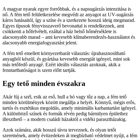
A magyar nyarak egyre forróbbak, és a napsugárzás intenzitása is
nő. A fém tető felületkezelése megvédi az anyagot az UV-sugárzás
káros hatásaitól, így a színe és a szerkezete hosszú ideig megmarad.
Egyes típusok fényvisszaverő bevonattal is rendelkeznek, ami
csökkenti a hőfelvételt, ezáltal a ház belső hőmérséklete is
alacsonyabb marad – ami kevesebb klímaberendezés-használatot és
alacsonyabb energiafogyasztást jelent.
A fém tető emellett környezetbarát választás: újrahasznosítható
anyagból készül, és gyártása kevesebb energiát igényel, mint sok
más tetőfedő anyagé. Ezért ideális választás azoknak, akik a
fenntarthatóságot is szem előtt tartják.
Egy tető minden évszakra
Akár fúj a szél, esik az eső, hull a hó vagy tűz a nap, a fém tető
minden körülmények között megállja a helyét. Könnyű, mégis erős,
tartós és esztétikus megoldás, amely minimális karbantartást igényel.
A különböző színek és formák révén pedig bármilyen épülethez
illeszthető – a modern családi házaktól a vidéki parasztházakig.
Azok számára, akik hosszú távra terveznek, és olyan tetőt
szeretnének, amely évtizedeken át megbízható védelmet nyújt, a fém