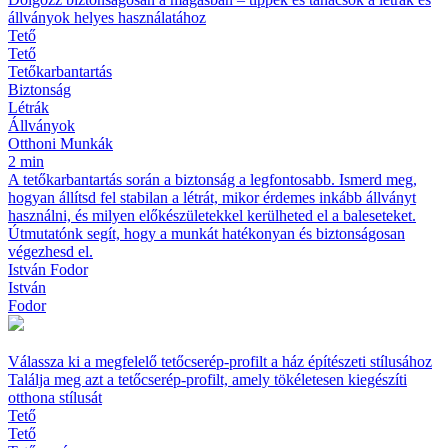
állványok helyes használatához
Tető
Tető
Tetőkarbantartás
Biztonság
Létrák
Állványok
Otthoni Munkák
2 min
A tetőkarbantartás során a biztonság a legfontosabb. Ismerd meg,
hogyan állítsd fel stabilan a létrát, mikor érdemes inkább állványt
használni, és milyen előkészületekkel kerülheted el a baleseteket.
Útmutatónk segít, hogy a munkát hatékonyan és biztonságosan
végezhesd el.
István Fodor
István
Fodor
Válassza ki a megfelelő tetőcserép-profilt a ház építészeti stílusához
Találja meg azt a tetőcserép-profilt, amely tökéletesen kiegészíti
otthona stílusát
Tető
Tető