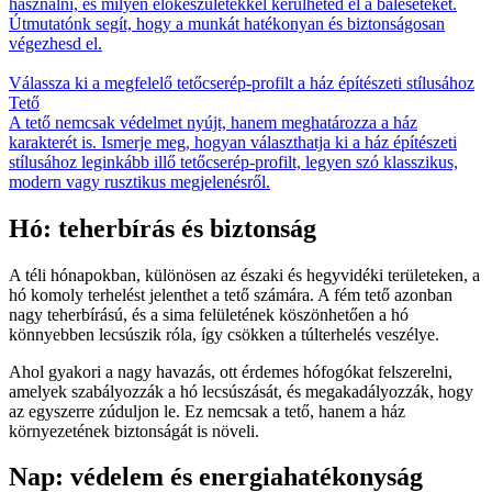
használni, és milyen előkészületekkel kerülheted el a baleseteket.
Útmutatónk segít, hogy a munkát hatékonyan és biztonságosan
végezhesd el.
Válassza ki a megfelelő tetőcserép-profilt a ház építészeti stílusához
Tető
A tető nemcsak védelmet nyújt, hanem meghatározza a ház
karakterét is. Ismerje meg, hogyan választhatja ki a ház építészeti
stílusához leginkább illő tetőcserép-profilt, legyen szó klasszikus,
modern vagy rusztikus megjelenésről.
Hó: teherbírás és biztonság
A téli hónapokban, különösen az északi és hegyvidéki területeken, a
hó komoly terhelést jelenthet a tető számára. A fém tető azonban
nagy teherbírású, és a sima felületének köszönhetően a hó
könnyebben lecsúszik róla, így csökken a túlterhelés veszélye.
Ahol gyakori a nagy havazás, ott érdemes hófogókat felszerelni,
amelyek szabályozzák a hó lecsúszását, és megakadályozzák, hogy
az egyszerre zúduljon le. Ez nemcsak a tető, hanem a ház
környezetének biztonságát is növeli.
Nap: védelem és energiahatékonyság