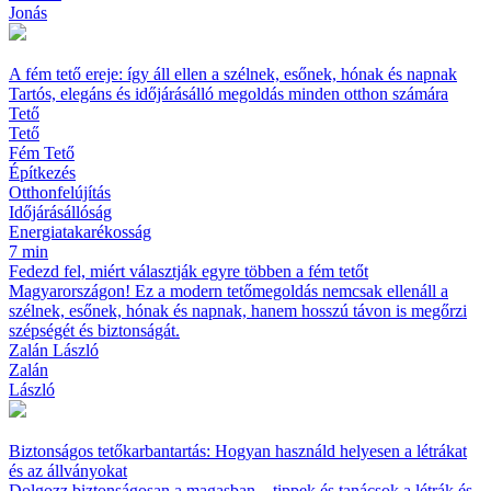
Jonás
A fém tető ereje: így áll ellen a szélnek, esőnek, hónak és napnak
Tartós, elegáns és időjárásálló megoldás minden otthon számára
Tető
Tető
Fém Tető
Építkezés
Otthonfelújítás
Időjárásállóság
Energiatakarékosság
7 min
Fedezd fel, miért választják egyre többen a fém tetőt
Magyarországon! Ez a modern tetőmegoldás nemcsak ellenáll a
szélnek, esőnek, hónak és napnak, hanem hosszú távon is megőrzi
szépségét és biztonságát.
Zalán László
Zalán
László
Biztonságos tetőkarbantartás: Hogyan használd helyesen a létrákat
és az állványokat
Dolgozz biztonságosan a magasban – tippek és tanácsok a létrák és