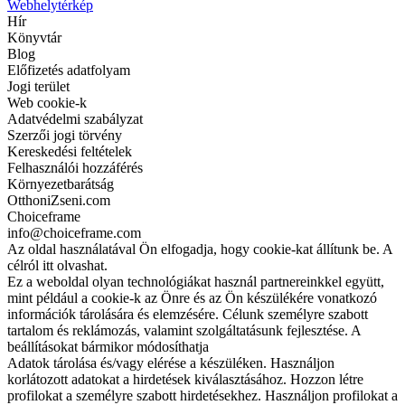
Webhelytérkép
Hír
Könyvtár
Blog
Előfizetés adatfolyam
Jogi terület
Web cookie-k
Adatvédelmi szabályzat
Szerzői jogi törvény
Kereskedési feltételek
Felhasználói hozzáférés
Környezetbarátság
OtthoniZseni.com
Choiceframe
info@choiceframe.com
Az oldal használatával Ön elfogadja, hogy cookie-kat állítunk be. A
célról itt olvashat.
Ez a weboldal olyan technológiákat használ partnereinkkel együtt,
mint például a cookie-k az Önre és az Ön készülékére vonatkozó
információk tárolására és elemzésére. Célunk személyre szabott
tartalom és reklámozás, valamint szolgáltatásunk fejlesztése. A
beállításokat bármikor módosíthatja
Adatok tárolása és/vagy elérése a készüléken. Használjon
korlátozott adatokat a hirdetések kiválasztásához. Hozzon létre
profilokat a személyre szabott hirdetésekhez. Használjon profilokat a