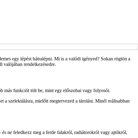
rdemes egy lépést hátralépni. Mi is a valódi igényed? Sokan rögtön a
ll valójában rendelkezésedre.
 más funkciót tölt be, mint egy előszobai vagy folyosói.
 a szelektálásra, mielőtt megtervezed a tárolást. Minél reálisabban
és ne feledkezz meg a ferde falakról, radiátorokról vagy ajtókról,