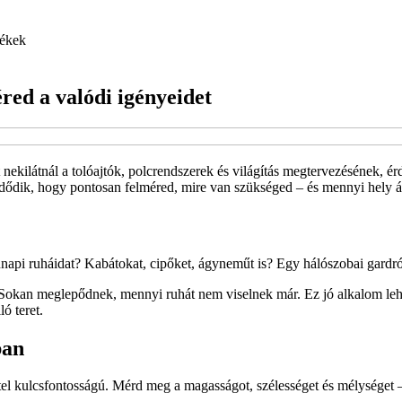
ékek
red a valódi igényeidet
 nekilátnál a tolóajtók, polcrendszerek és világítás megtervezésének, é
zdődik, hogy pontosan felméred, mire van szükséged – és mennyi hely á
napi ruháidat? Kabátokat, cipőket, ágyneműt is? Egy hálószobai gardrób
. Sokan meglepődnek, mennyi ruhát nem viselnek már. Ez jó alkalom lehet
ó teret.
ban
tel kulcsfontosságú. Mérd meg a magasságot, szélességet és mélységet – 