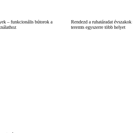
ek – funkcionális bútorok a
Rendezd a ruhatáradat évszakok s
nálathoz
teremts egyszerre több helyet