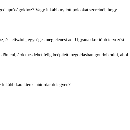
ed apróságokhoz? Vagy inkább nyitott polcokat szeretnél, hogy
oz, és letisztult, egységes megjelenést ad. Ugyanakkor több tervezést
dönteni, érdemes lehet félig beépített megoldásban gondolkodni, ahol
y inkább karakteres bútordarab legyen?