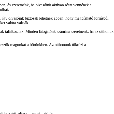
ben, és szeretnénk, ha olvasóink aktívan részt vennének a
olhat.
, így olvasóink biztosak lehetnek abban, hogy megbízható forrásból
ket valóra váltsák.
ák találkoznak. Minden látogatónk számára szeretnénk, ha az otthonuk
 érezzük magunkat a bőrünkben. Az otthonunk tükrözi a
li hozzájárulással használható fel.