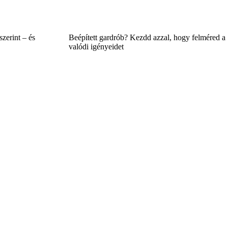
zerint – és
Beépített gardrób? Kezdd azzal, hogy felméred a
valódi igényeidet