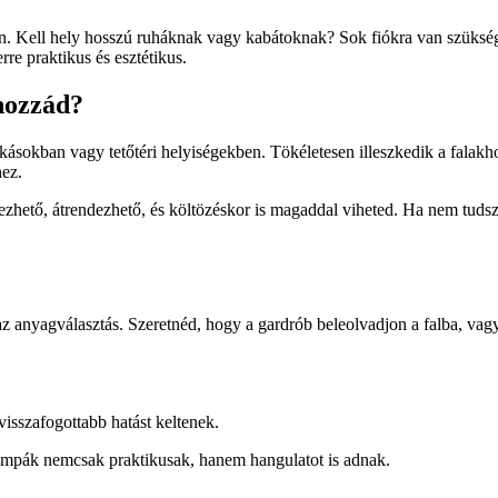
. Kell hely hosszú ruháknak vagy kabátoknak? Sok fiókra van szükség
rre praktikus és esztétikus.
 hozzád?
akásokban vagy tetőtéri helyiségekben. Tökéletesen illeszkedik a falakh
hez.
hető, átrendezhető, és költözéskor is magaddal viheted. Ha nem tudsz 
az anyagválasztás. Szeretnéd, hogy a gardrób beleolvadjon a falba, vag
visszafogottabb hatást keltenek.
lámpák nemcsak praktikusak, hanem hangulatot is adnak.