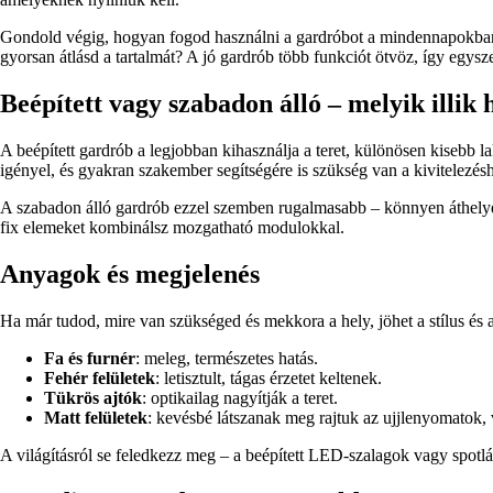
Gondold végig, hogyan fogod használni a gardróbot a mindennapokban
gyorsan átlásd a tartalmát? A jó gardrób több funkciót ötvöz, így egysze
Beépített vagy szabadon álló – melyik illik
A beépített gardrób a legjobban kihasználja a teret, különösen kisebb l
igényel, és gyakran szakember segítségére is szükség van a kivitelezés
A szabadon álló gardrób ezzel szemben rugalmasabb – könnyen áthelyez
fix elemeket kombinálsz mozgatható modulokkal.
Anyagok és megjelenés
Ha már tudod, mire van szükséged és mekkora a hely, jöhet a stílus és 
Fa és furnér
: meleg, természetes hatás.
Fehér felületek
: letisztult, tágas érzetet keltenek.
Tükrös ajtók
: optikailag nagyítják a teret.
Matt felületek
: kevésbé látszanak meg rajtuk az ujjlenyomatok, 
A világításról se feledkezz meg – a beépített LED-szalagok vagy spot