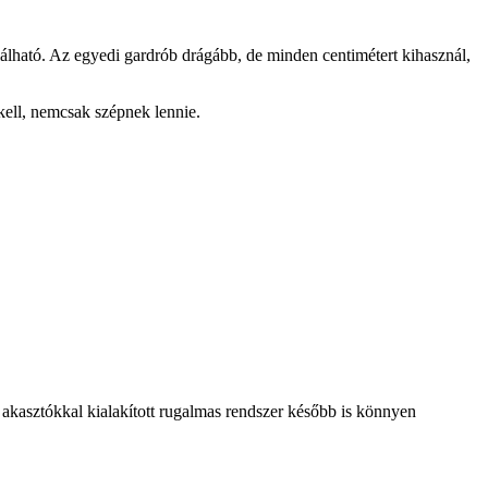
lálható. Az egyedi gardrób drágább, de minden centimétert kihasznál,
kell, nemcsak szépnek lennie.
s akasztókkal kialakított rugalmas rendszer később is könnyen