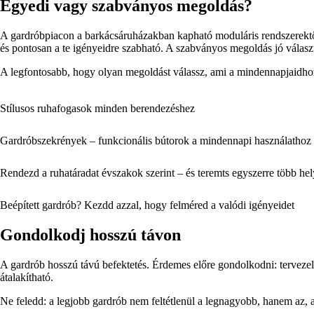
Egyedi vagy szabványos megoldás?
A gardróbpiacon a barkácsáruházakban kapható moduláris rendszerektől 
és pontosan a te igényeidre szabható. A szabványos megoldás jó választá
A legfontosabb, hogy olyan megoldást válassz, ami a mindennapjaidhoz
Stílusos ruhafogasok minden berendezéshez
Gardróbszekrények – funkcionális bútorok a mindennapi használathoz
Rendezd a ruhatáradat évszakok szerint – és teremts egyszerre több hel
Beépített gardrób? Kezdd azzal, hogy felméred a valódi igényeidet
Gondolkodj hosszú távon
A gardrób hosszú távú befektetés. Érdemes előre gondolkodni: tervezel c
átalakítható.
Ne feledd: a legjobb gardrób nem feltétlenül a legnagyobb, hanem az, 