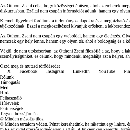
Az Otthoni Zseni célja, hogy közösséget építsen, ahol az emberek megos
diskurzusban. Ezáltal nem csupán információt adunk, hanem egy olyan p
Kiemelt figyelmet fordítunk a tudományos alapokra és a megbízhatóság
tájékozódnak. Ezzel a megközelítéssel kívánjuk erősíteni a lakberendezés
Az Otthoni Zseni nem csupán egy weboldal, hanem egy életérzés. Olyan
nemcsak egy hely lenne, hanem egy olyan tér, ahol a boldogság és a k
Végül, de nem utolsósorban, az Otthoni Zseni filozófiája az, hogy a l
személyiségünket, és célunk, hogy mindenki megtalálja azt a helyet, ah
Oszd meg és mutasd törődésedet
X
Facebook
Instagram
LinkedIn
YouTube
Pin
Rólunk
Támogatás
Média
Hirdet
Felhasználó
Hírlevelek
Partnerségek
Tegyen hozzájárulást
© Minden másolás tilos.
© Minden tartalom védett. Pénzt kereshetünk, ha rákattint egy linkre, é
© Ez az oldal szerzői jogvédelem alatt áll. A linkjeinken keresztül törté