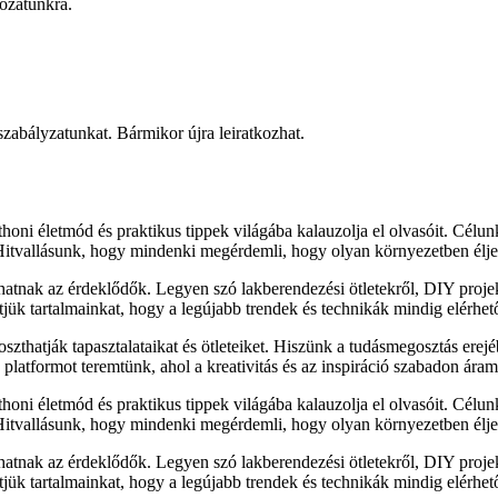
rozatunkra.
 szabályzatunkat. Bármikor újra leiratkozhat.
honi életmód és praktikus tippek világába kalauzolja el olvasóit. Célu
 Hitvallásunk, hogy mindenki megérdemli, hogy olyan környezetben élje
lhatnak az érdeklődők. Legyen szó lakberendezési ötletekről, DIY proj
sítjük tartalmainkat, hogy a legújabb trendek és technikák mindig elérhe
zthatják tapasztalataikat és ötleteiket. Hiszünk a tudásmegosztás erejé
latformot teremtünk, ahol a kreativitás és az inspiráció szabadon áram
honi életmód és praktikus tippek világába kalauzolja el olvasóit. Célu
 Hitvallásunk, hogy mindenki megérdemli, hogy olyan környezetben élje
lhatnak az érdeklődők. Legyen szó lakberendezési ötletekről, DIY proj
sítjük tartalmainkat, hogy a legújabb trendek és technikák mindig elérhe