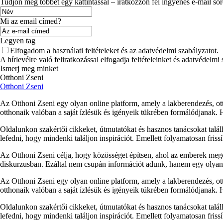
Tudjon meg többet egy kattintással – iratkozzon fel ingyenes e-mail so
Mi az email címed?
Legyen tag
Elfogadom a használati feltételeket és az adatvédelmi szabályzatot.
A hírlevélre való feliratkozással elfogadja feltételeinket és adatvédelmi
Ismerj meg minket
Otthoni Zseni
Otthoni Zseni
Az Otthoni Zseni egy olyan online platform, amely a lakberendezés, ott
otthonaik valóban a saját ízlésük és igényeik tükrében formálódjanak.
Oldalunkon szakértői cikkeket, útmutatókat és hasznos tanácsokat talá
lefedni, hogy mindenki találjon inspirációt. Emellett folyamatosan fris
Az Otthoni Zseni célja, hogy közösséget építsen, ahol az emberek megos
diskurzusban. Ezáltal nem csupán információt adunk, hanem egy olyan p
Az Otthoni Zseni egy olyan online platform, amely a lakberendezés, ott
otthonaik valóban a saját ízlésük és igényeik tükrében formálódjanak.
Oldalunkon szakértői cikkeket, útmutatókat és hasznos tanácsokat talá
lefedni, hogy mindenki találjon inspirációt. Emellett folyamatosan fris