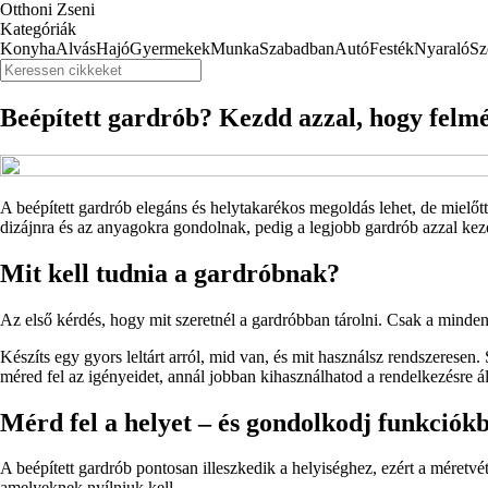
Otthoni Zseni
Kategóriák
Konyha
Alvás
Hajó
Gyermekek
Munka
Szabadban
Autó
Festék
Nyaraló
Sz
Beépített gardrób? Kezdd azzal, hogy felmé
A beépített gardrób elegáns és helytakarékos megoldás lehet, de mielőtt
dizájnra és az anyagokra gondolnak, pedig a legjobb gardrób azzal ke
Mit kell tudnia a gardróbnak?
Az első kérdés, hogy mit szeretnél a gardróbban tárolni. Csak a minden
Készíts egy gyors leltárt arról, mid van, és mit használsz rendszeresen
méred fel az igényeidet, annál jobban kihasználhatod a rendelkezésre áll
Mérd fel a helyet – és gondolkodj funkciók
A beépített gardrób pontosan illeszkedik a helyiséghez, ezért a méretvé
amelyeknek nyílniuk kell.