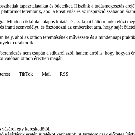
zthatják tapasztalataikat és ötleteiket. Hiszünk a tudásmegosztás erejé
latformot teremtünk, ahol a kreativitás és az inspiráció szabadon áram
ra. Minden cikkünket alapos kutatás és szakmai háttérmunka előzi meg
 iránti szenvedélyt, és ösztönözni az embereket arra, hogy saját ötletei
 hely, ahol az otthon teremtésének művészete és a mindennapi praktik
ényelem uralkodik.
akberendezés nem csupán a stílusról szól, hanem arról is, hogy hogyan
ol valóban otthon érezheti magát.
terest
TikTok
Mail
RSS
s vásárol egy kereskedőtől.
nő vásárlások esetén jutalékot kaphatunk. A tartalom csak előzetes írásbe