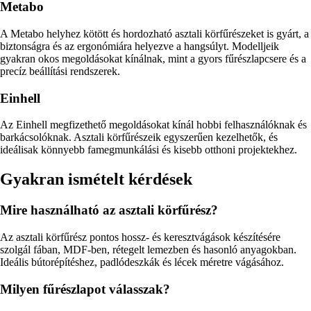
Metabo
A Metabo helyhez kötött és hordozható asztali körfűrészeket is gyárt, a
biztonságra és az ergonómiára helyezve a hangsúlyt. Modelljeik
gyakran okos megoldásokat kínálnak, mint a gyors fűrészlapcsere és a
precíz beállítási rendszerek.
Einhell
Az Einhell megfizethető megoldásokat kínál hobbi felhasználóknak és
barkácsolóknak. Asztali körfűrészeik egyszerűen kezelhetők, és
ideálisak könnyebb famegmunkálási és kisebb otthoni projektekhez.
Gyakran ismételt kérdések
Mire használható az asztali körfűrész?
Az asztali körfűrész pontos hossz- és keresztvágások készítésére
szolgál fában, MDF-ben, rétegelt lemezben és hasonló anyagokban.
Ideális bútorépítéshez, padlódeszkák és lécek méretre vágásához.
Milyen fűrészlapot válasszak?