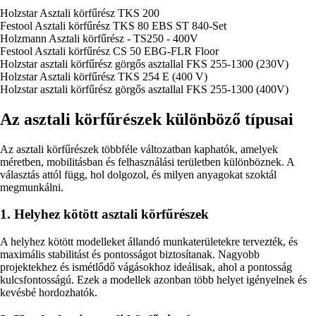
Holzstar Asztali körfűrész TKS 200
Festool Asztali körfűrész TKS 80 EBS ST 840-Set
Holzmann Asztali körfűrész - TS250 - 400V
Festool Asztali körfűrész CS 50 EBG-FLR Floor
Holzstar asztali körfűrész görgős asztallal FKS 255-1300 (230V)
Holzstar Asztali körfűrész TKS 254 E (400 V)
Holzstar asztali körfűrész görgős asztallal FKS 255-1300 (400V)
Az asztali körfűrészek különböző típusai
Az asztali körfűrészek többféle változatban kaphatók, amelyek
méretben, mobilitásban és felhasználási területben különböznek. A
választás attól függ, hol dolgozol, és milyen anyagokat szoktál
megmunkálni.
1. Helyhez kötött asztali körfűrészek
A helyhez kötött modelleket állandó munkaterületekre tervezték, és
maximális stabilitást és pontosságot biztosítanak. Nagyobb
projektekhez és ismétlődő vágásokhoz ideálisak, ahol a pontosság
kulcsfontosságú. Ezek a modellek azonban több helyet igényelnek és
kevésbé hordozhatók.