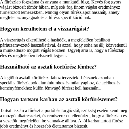
A fűrészlap fogszáma és anyaga a munkától függ. Kevés fog gyors
vágást biztosít tömör fában, míg sok fog finom vágást eredményez
furnérozott lemezekben. Mindig olyan fűrészlapot használj, amely
megfelel az anyagnak és a fűrész specifikációinak.
Hogyan kerülhetem el a visszarúgást?
A visszarúgás elkerülhető a hasítóék, a megfelelően beállított
párhuzamvezető használatával, és azzal, hogy soha ne állj közvetlenül
a munkadarab mögött vágás közben. Ügyelj arra is, hogy a fűrészlap
éles és megfelelően felszerelt legyen.
Használható az asztali körfűrész fémhez?
A legtöbb asztali körfűrészt fához tervezték. Léteznek azonban
speciális fűrészlapok alumíniumhoz és műanyaghoz, de acélhoz és
keményfémekhez külön fémvágó fűrészt kell használni.
Hogyan tartsam karban az asztali körfűrészemet?
Tartsd tisztán a fűrészt a portól és forgácstól, szükség esetén kend meg
a mozgó alkatrészeket, és rendszeresen ellenőrizd, hogy a fűrészlap és
a vezetők megfelelően be vannak-e állítva. A jól karbantartott fűrész
jobb eredményt és hosszabb élettartamot biztosít.