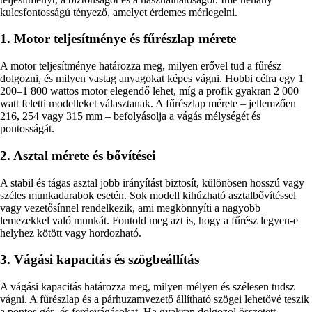
kulcsfontosságú tényező, amelyet érdemes mérlegelni.
1. Motor teljesítménye és fűrészlap mérete
A motor teljesítménye határozza meg, milyen erővel tud a fűrész
dolgozni, és milyen vastag anyagokat képes vágni. Hobbi célra egy 1
200–1 800 wattos motor elegendő lehet, míg a profik gyakran 2 000
watt feletti modelleket választanak. A fűrészlap mérete – jellemzően
216, 254 vagy 315 mm – befolyásolja a vágás mélységét és
pontosságát.
2. Asztal mérete és bővítései
A stabil és tágas asztal jobb irányítást biztosít, különösen hosszú vagy
széles munkadarabok esetén. Sok modell kihúzható asztalbővítéssel
vagy vezetősínnel rendelkezik, ami megkönnyíti a nagyobb
lemezekkel való munkát. Fontold meg azt is, hogy a fűrész legyen-e
helyhez kötött vagy hordozható.
3. Vágási kapacitás és szögbeállítás
A vágási kapacitás határozza meg, milyen mélyen és szélesen tudsz
vágni. A fűrészlap és a párhuzamvezető állítható szögei lehetővé teszik
a pontos gér- és ferdevágásokat. Ha gyakran dolgozol összetett