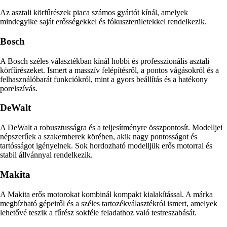
Az asztali körfűrészek piaca számos gyártót kínál, amelyek
mindegyike saját erősségekkel és fókuszterületekkel rendelkezik.
Bosch
A Bosch széles választékban kínál hobbi és professzionális asztali
körfűrészeket. Ismert a masszív felépítésről, a pontos vágásokról és a
felhasználóbarát funkciókról, mint a gyors beállítás és a hatékony
porelszívás.
DeWalt
A DeWalt a robusztusságra és a teljesítményre összpontosít. Modelljei
népszerűek a szakemberek körében, akik nagy pontosságot és
tartósságot igényelnek. Sok hordozható modelljük erős motorral és
stabil állvánnyal rendelkezik.
Makita
A Makita erős motorokat kombinál kompakt kialakítással. A márka
megbízható gépeiről és a széles tartozékválasztékról ismert, amelyek
lehetővé teszik a fűrész sokféle feladathoz való testreszabását.