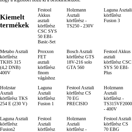
Festool
Holzmann
Laguna Asztali
Akkus
Asztali
körfűrész
Kiemelt
asztali
körfűrész -
Fusion 3
termékek
körfűrész
TS250 - 230V
CSC SYS
50 EBI-
Basic-Set
Metabo Asztali
Proxxon
Bosch Asztali
Festool Akkus
körfűrész
FET
körfűrész GTS
asztali
TKHS 315
asztali
18V-216 solo
körfűrész CSC
(4,2 DNB)
körfűrész
GTA 560
SYS 50 EBI-
400V
finom
Plus
vágáshoz
Holzstar
Laguna
Festool Asztali
Holzmann
Asztali
Asztali
körfűrész CS
Asztali
körfűrész TKS
körfűrész
70 EG
körfűrész -
254 E (230 V)
Fusion 1
PRECISIO
TS315VF2000
- 400V
Laguna Asztali
Festool
Holzmann
Festool Asztali
körfűrész
Asztali
Asztali
körfűrész CS
Fusion2
körfűrész
körfűrész -
70 EBG