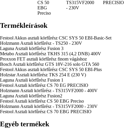
CS 50
TS315VF2000
PRECISIO
EBG
- 230V
Preciso
Termékleírások
Festool Akkus asztali körfűrész CSC SYS 50 EBI-Basic-Set
Holzmann Asztali körfűrész - TS250 - 230V
Laguna Asztali körfűrész Fusion 3
Metabo Asztali körfűrész TKHS 315 (4,2 DNB) 400V
Proxxon FET asztali körfűrész finom vágáshoz
Bosch Asztali körfűrész GTS 18V-216 solo GTA 560
Festool Akkus asztali körfűrész CSC SYS 50 EBI-Plus
Holzstar Asztali körfűrész TKS 254 E (230 V)
Laguna Asztali körfűrész Fusion 1
Festool Asztali körfűrész CS 70 EG PRECISIO
Holzmann Asztali körfűrész - TS315VF2000 - 400V
Laguna Asztali körfűrész Fusion2
Festool Asztali körfűrész CS 50 EBG Preciso
Holzmann Asztali körfűrész - TS315VF2000 - 230V
Festool Asztali körfűrész CS 70 EBG PRECISIO
Egyéb termékek