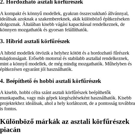
2. Hordozható asztali körfűrészek
A kompakt és könnyű modellek, gyakran összecsukható állvánnyal,
ideálisak azoknak a szakembereknek, akik különböző építkezéseken
dolgoznak. Általában kisebb vágási kapacitással rendelkeznek, de
könnyen mozgathatók és gyorsan felállíthatók.
3. Hibrid asztali körfűrészek
A hibrid modellek ötvözik a helyhez kötött és a hordozható fűrészek
tulajdonságait. Erősebb motorral és stabilabb asztallal rendelkeznek,
mint a könnyű modellek, de még mindig mozgathatók. Műhelyben és
építkezésen egyaránt jól használhatók.
4. Beépíthető és hobbi asztali körfűrészek
A kisebb, hobbi célra szánt asztali körfűrészek beépíthetők
munkapadba, vagy más gépek kiegészítéseként használhatók. Kisebb
projektekhez ideálisak, ahol a hely korlátozott, de a pontosság továbbra
is fontos.
Különböző márkák az asztali körfűrészek
piacán