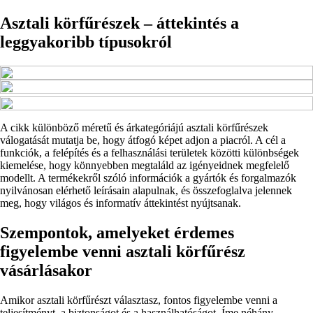
Asztali körfűrészek – áttekintés a
leggyakoribb típusokról
A cikk különböző méretű és árkategóriájú asztali körfűrészek
válogatását mutatja be, hogy átfogó képet adjon a piacról. A cél a
funkciók, a felépítés és a felhasználási területek közötti különbségek
kiemelése, hogy könnyebben megtaláld az igényeidnek megfelelő
modellt. A termékekről szóló információk a gyártók és forgalmazók
nyilvánosan elérhető leírásain alapulnak, és összefoglalva jelennek
meg, hogy világos és informatív áttekintést nyújtsanak.
Szempontok, amelyeket érdemes
figyelembe venni asztali körfűrész
vásárlásakor
Amikor asztali körfűrészt választasz, fontos figyelembe venni a
teljesítményt, a biztonságot és a használhatóságot. Íme néhány