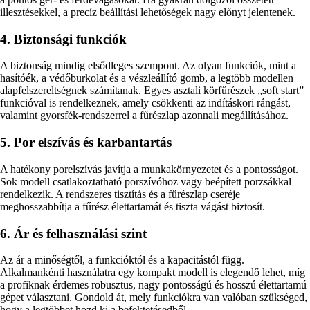
illesztésekkel, a precíz beállítási lehetőségek nagy előnyt jelentenek.
4. Biztonsági funkciók
A biztonság mindig elsődleges szempont. Az olyan funkciók, mint a
hasítóék, a védőburkolat és a vészleállító gomb, a legtöbb modellen
alapfelszereltségnek számítanak. Egyes asztali körfűrészek „soft start”
funkcióval is rendelkeznek, amely csökkenti az indításkori rángást,
valamint gyorsfék-rendszerrel a fűrészlap azonnali megállításához.
5. Por elszívás és karbantartás
A hatékony porelszívás javítja a munkakörnyezetet és a pontosságot.
Sok modell csatlakoztatható porszívóhoz vagy beépített porzsákkal
rendelkezik. A rendszeres tisztítás és a fűrészlap cseréje
meghosszabbítja a fűrész élettartamát és tiszta vágást biztosít.
6. Ár és felhasználási szint
Az ár a minőségtől, a funkcióktól és a kapacitástól függ.
Alkalmankénti használatra egy kompakt modell is elegendő lehet, míg
a profiknak érdemes robusztus, nagy pontosságú és hosszú élettartamú
gépet választani. Gondold át, mely funkciókra van valóban szükséged,
hogy a legtöbbet hozd ki a befektetésedből.