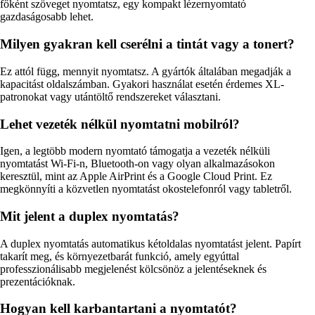
főként szöveget nyomtatsz, egy kompakt lézernyomtató
gazdaságosabb lehet.
Milyen gyakran kell cserélni a tintát vagy a tonert?
Ez attól függ, mennyit nyomtatsz. A gyártók általában megadják a
kapacitást oldalszámban. Gyakori használat esetén érdemes XL-
patronokat vagy utántöltő rendszereket választani.
Lehet vezeték nélkül nyomtatni mobilról?
Igen, a legtöbb modern nyomtató támogatja a vezeték nélküli
nyomtatást Wi-Fi-n, Bluetooth-on vagy olyan alkalmazásokon
keresztül, mint az Apple AirPrint és a Google Cloud Print. Ez
megkönnyíti a közvetlen nyomtatást okostelefonról vagy tabletről.
Mit jelent a duplex nyomtatás?
A duplex nyomtatás automatikus kétoldalas nyomtatást jelent. Papírt
takarít meg, és környezetbarát funkció, amely egyúttal
professzionálisabb megjelenést kölcsönöz a jelentéseknek és
prezentációknak.
Hogyan kell karbantartani a nyomtatót?