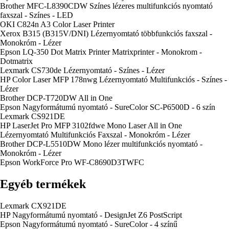
Brother MFC-L8390CDW Színes lézeres multifunkciós nyomtató
faxszal - Színes - LED
OKI C824n A3 Color Laser Printer
Xerox B315 (B315V/DNI) Lézernyomtató többfunkciós faxszal -
Monokróm - Lézer
Epson LQ-350 Dot Matrix Printer Matrixprinter - Monokrom -
Dotmatrix
Lexmark CS730de Lézernyomtató - Színes - Lézer
HP Color Laser MFP 178nwg Lézernyomtató Multifunkciós - Színes -
Lézer
Brother DCP-T720DW All in One
Epson Nagyformátumú nyomtató - SureColor SC-P6500D - 6 szín
Lexmark CS921DE
HP LaserJet Pro MFP 3102fdwe Mono Laser All in One
Lézernyomtató Multifunkciós Faxszal - Monokróm - Lézer
Brother DCP-L5510DW Mono lézer multifunkciós nyomtató -
Monokróm - Lézer
Epson WorkForce Pro WF-C8690D3TWFC
Egyéb termékek
Lexmark CX921DE
HP Nagyformátumú nyomtató - DesignJet Z6 PostScript
Epson Nagyformátumú nyomtató - SureColor - 4 színű