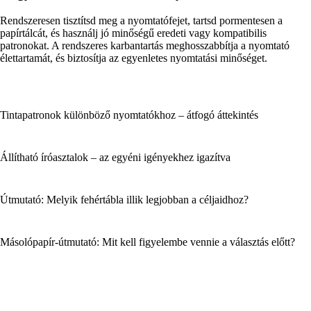
Rendszeresen tisztítsd meg a nyomtatófejet, tartsd pormentesen a
papírtálcát, és használj jó minőségű eredeti vagy kompatibilis
patronokat. A rendszeres karbantartás meghosszabbítja a nyomtató
élettartamát, és biztosítja az egyenletes nyomtatási minőséget.
Tintapatronok különböző nyomtatókhoz – átfogó áttekintés
Állítható íróasztalok – az egyéni igényekhez igazítva
Útmutató: Melyik fehértábla illik legjobban a céljaidhoz?
Másolópapír-útmutató: Mit kell figyelembe vennie a választás előtt?