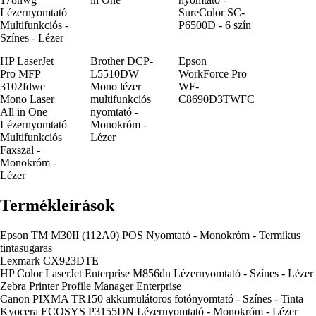
Lézernyomtató
SureColor SC-
Multifunkciós -
P6500D - 6 szín
Színes - Lézer
HP LaserJet
Brother DCP-
Epson
Pro MFP
L5510DW
WorkForce Pro
3102fdwe
Mono lézer
WF-
Mono Laser
multifunkciós
C8690D3TWFC
All in One
nyomtató -
Lézernyomtató
Monokróm -
Multifunkciós
Lézer
Faxszal -
Monokróm -
Lézer
Termékleírások
Epson TM M30II (112A0) POS Nyomtató - Monokróm - Termikus
tintasugaras
Lexmark CX923DTE
HP Color LaserJet Enterprise M856dn Lézernyomtató - Színes - Lézer
Zebra Printer Profile Manager Enterprise
Canon PIXMA TR150 akkumulátoros fotónyomtató - Színes - Tinta
Kyocera ECOSYS P3155DN Lézernyomtató - Monokróm - Lézer