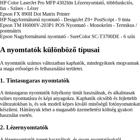
HP Color LaserJet Pro MFP 4302fdn Lézernyomtató, többfunkciós,
fax - Színes - Lézer
Epson FX 890II Dot Matrix Printer
HP Nagyformátumú nyomtató - DesignJet Z9+ PostScript - 9 tinta
Epson TM H6000V-203P1 POS Nyomtató - Monokróm - Termikus /
pontmátrix
Epson Nagyformátumú nyomtató - SureColor SC-T3700DE - 6 szín
A nyomtatók különböző típusai
A nyomtatók számos változatban kaphatók, mindegyiknek megvannak
a maga erősségei és felhasználási területei.
1. Tintasugaras nyomtatók
A tintasugaras nyomtatók folyékony tintát használnak, és alkalmasak
színes nyomtatásra és képi anyagokra. Kaphatók olcsóbb és fejlettebb
változatokban is, és sok modell képes kiváló minőségű fotónyomatokat
készíteni. Hátrányuk lehet a magasabb üzemeltetési költség gyakori
használat esetén.
2. Lézernyomtatók
A lézernyomtatók tonert használnak, és gyors nyomtatásukról,