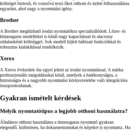
költséget biztosít, és vonzóvá teszi őket otthoni és üzleti felhasználásra
egyaránt, ahol nagy a nyomtatási igény.
Brother
A Brother megbízható irodai nyomtatókra specializálódott. Lézer- és
tintasugaras modelleket is kínál nagy kapacitással és alacsony
oldalankénti költséggel. Sok modell fejlett hálózati funkciókkal és
robusztus kialakítással rendelkezik.
Xerox
A Xerox évtizedek óta egyet jelent az irodai nyomtatással. A márka
professzionális megoldásokat kínál, amelyek a hatékonyságra, a
biztonságra és a nagyobb nyomtatási környezetekbe való integrációra
összpontosítanak.
Gyakran ismételt kérdések
Melyik nyomtatótípus a legjobb otthoni használatra?
Általános otthoni használatra a tintasugaras nyomtató gyakran
elegendő, különösen, ha dokumentumokat és képeket is nyomtatsz. Ha