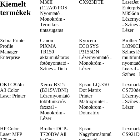
M30II
CX923DTE
LaserJet
Kiemelt
(112A0) POS
Enterpri
termékek
Nyomtató -
M856dn
Monokróm -
Lézerny
Termikus
- Színes 
tintasugaras
Lézer
Zebra Printer
Canon
Kyocera
Brother
Profile
PIXMA
ECOSYS
L8390
Manager
TR150
P3155DN
Színes lé
Enterprise
akkumulátoros
Lézernyomtató -
multifun
fotónyomtató -
Monokróm -
nyomtat
Színes - Tinta
Lézer
faxszal -
Színes 
OKI C824n
Xerox B315
Epson LQ-350
Lexmark
A3 Color
(B315V/DNI)
Dot Matrix
CS730d
Laser Printer
Lézernyomtató
Printer
Lézerny
többfunkciós
Matrixprinter -
- Színes 
faxszal -
Monokrom -
Lézer
Monokróm -
Dotmatrix
Lézer
HP Color
Brother DCP-
Epson
Lexmark
Laser MFP
T720DW All
Nagyformátumú
CS921D
178nwg
in One
nyomtató -