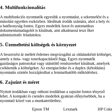
4. Multifunkcionalitás
A multifunkciós nyomtatók egyesítik a nyomtatást, a szkennelést és a
másolást egyetlen eszközben. Ideálisak irodák számára, ahol a hely és
a hatékonyság fontos. Egyes modellek faxot és automatikus
dokumentumadagolót is kínálnak, ami alkalmassá teszi őket
adminisztratív feladatokra.
5. Üzemeltetési költségek és környezet
A beszerzési ár mellett érdemes megvizsgálni az oldalankénti költséget,
amely a tinta- vagy tonerkapacitástól függ. Egyes nyomtatók
gazdaságos patronokat vagy utántöltő rendszereket kínálnak, amelyek
csökkentik a költségeket. Az energiacímke és a duplex (kétoldalas)
nyomtatás szintén hozzájárulhat a fenntarthatóbb működéshez.
6. Zajszint és méret
Nyitott irodákban vagy otthoni irodákban a zajszint fontos tényező
lehet. A kompakt és csendes modellek gyakran előnyösebbek, ha a
nyomtató közel van a munkaterülethez.
Epson TM
Lexmark
HP Colo