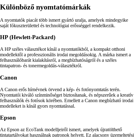
Különböző nyomtatómárkák
A nyomtatók piacát több ismert gyártó uralja, amelyek mindegyike
saját fókuszterülettel és technológiai erősséggel rendelkezik.
HP (Hewlett-Packard)
A HP széles választékot kínál a nyomtatókból, a kompakt otthoni
modellektől a professzionális irodai megoldásokig. A márka ismert a
felhasználóbarát kialakításról, a megbízhatóságról és a széles
tintapatron- és tonermegoldás-választékról.
Canon
A Canon erős hírnévnek örvend a kép- és fotónyomtatás terén.
Nyomtatói kiváló színminőséget biztosítanak, és népszerűek a kreatív
felhasználók és fotósok körében. Emellett a Canon megbízható irodai
modelleket is kínál gyors nyomtatással.
Epson
Az Epson az EcoTank modelljeiről ismert, amelyek újratölthető
tintatartályokat használnak patronok helyett. Ez alacsony üzemeltetési