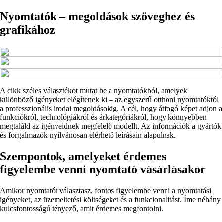
Nyomtatók – megoldások szöveghez és
grafikához
A cikk széles választékot mutat be a nyomtatókból, amelyek
különböző igényeket elégítenek ki – az egyszerű otthoni nyomtatóktól
a professzionális irodai megoldásokig. A cél, hogy átfogó képet adjon a
funkciókról, technológiákról és árkategóriákról, hogy könnyebben
megtaláld az igényeidnek megfelelő modellt. Az információk a gyártók
és forgalmazók nyilvánosan elérhető leírásain alapulnak.
Szempontok, amelyeket érdemes
figyelembe venni nyomtató vásárlásakor
Amikor nyomtatót választasz, fontos figyelembe venni a nyomtatási
igényeket, az üzemeltetési költségeket és a funkcionalitást. Íme néhány
kulcsfontosságú tényező, amit érdemes megfontolni.