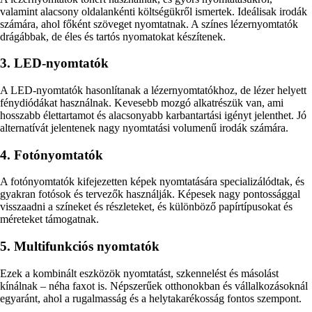
valamint alacsony oldalankénti költségükről ismertek. Ideálisak irodák
számára, ahol főként szöveget nyomtatnak. A színes lézernyomtatók
drágábbak, de éles és tartós nyomatokat készítenek.
3. LED-nyomtatók
A LED-nyomtatók hasonlítanak a lézernyomtatókhoz, de lézer helyett
fénydiódákat használnak. Kevesebb mozgó alkatrészük van, ami
hosszabb élettartamot és alacsonyabb karbantartási igényt jelenthet. Jó
alternatívát jelentenek nagy nyomtatási volumenű irodák számára.
4. Fotónyomtatók
A fotónyomtatók kifejezetten képek nyomtatására specializálódtak, és
gyakran fotósok és tervezők használják. Képesek nagy pontossággal
visszaadni a színeket és részleteket, és különböző papírtípusokat és
méreteket támogatnak.
5. Multifunkciós nyomtatók
Ezek a kombinált eszközök nyomtatást, szkennelést és másolást
kínálnak – néha faxot is. Népszerűek otthonokban és vállalkozásoknál
egyaránt, ahol a rugalmasság és a helytakarékosság fontos szempont.