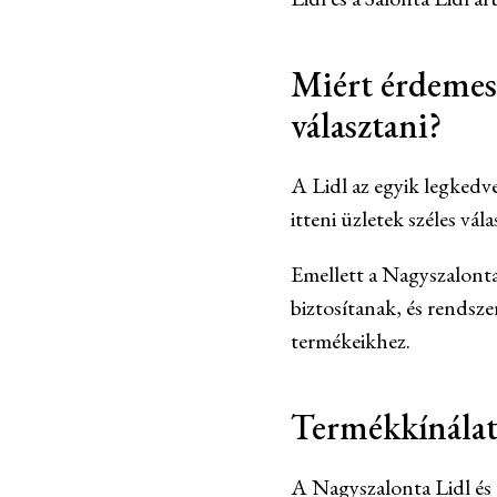
Miért érdemes 
választani?
A Lidl az egyik legkedv
itteni üzletek széles vá
Emellett a Nagyszalonta
biztosítanak, és rendsz
termékeikhez.
Termékkínála
A Nagyszalonta Lidl és 