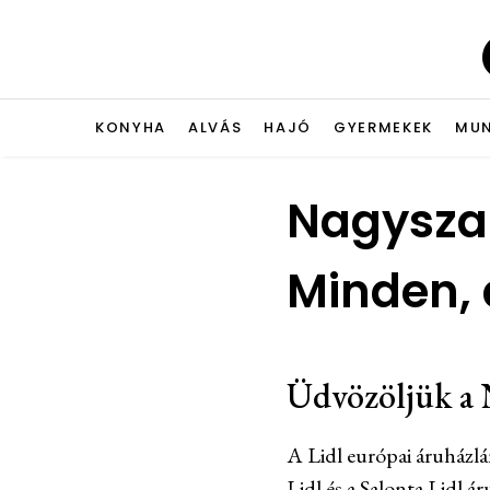
KONYHA
ALVÁS
HAJÓ
GYERMEKEK
MU
Nagyszalo
Minden, 
Üdvözöljük a N
A Lidl európai áruházlá
Lidl és a Salonta Lidl á