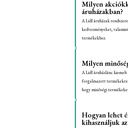
Milyen akciókk
áruházakban?
A Lidl áruházak rendszere
kedvezményeket, valamint
termékekhez.
Milyen minőség
A Lidl áruházlánc kiemelt 
forgalmazott termékekre á
hogy minőségi termékeket
Hogyan lehet é
kihasználjuk az