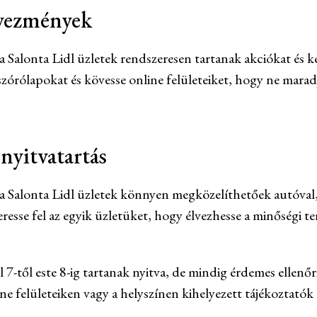
dvezmények
a Salonta Lidl üzletek rendszeresen tartanak akciókat és 
szórólapokat és kövesse online felületeiket, hogy ne maradj
 nyitvatartás
a Salonta Lidl üzletek könnyen megközelíthetőek autóval
esse fel az egyik üzletüket, hogy élvezhesse a minőségi te
 7-től este 8-ig tartanak nyitva, de mindig érdemes ellenőri
line felületeiken vagy a helyszínen kihelyezett tájékoztatók 