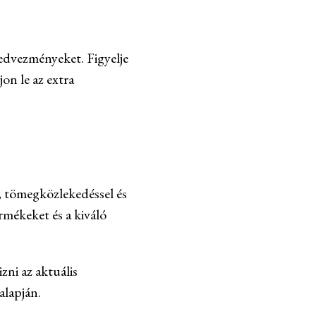
kedvezményeket. Figyelje
on le az extra
, tömegközlekedéssel és
rmékeket és a kiváló
zni az aktuális
alapján.