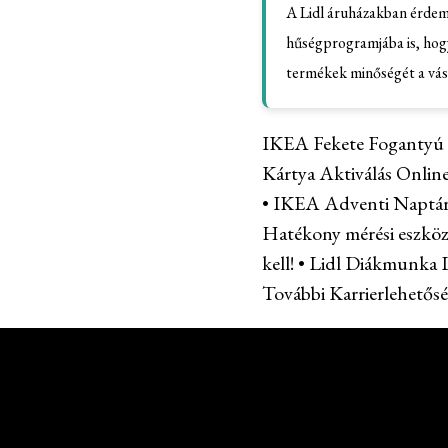
A Lidl áruházakban érdemes
hűségprogramjába is, hogy
termékek minőségét a vásá
IKEA Fekete Fogantyú –
Kártya Aktiválás Onlin
•
IKEA Adventi Naptár 
Hatékony mérési eszköz
kell!
•
Lidl Diákmunka 
További Karrierlehetős