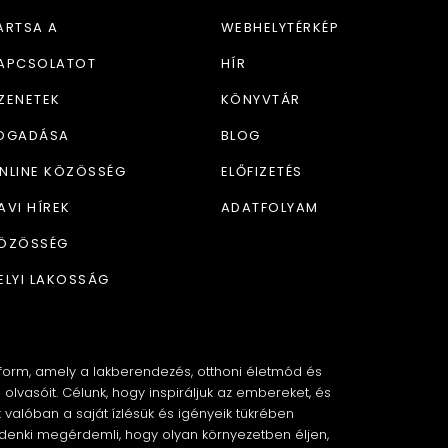
ARTSA A
WEBHELYTÉRKÉP
APCSOLATOT
HÍR
ZENETEK
KÖNYVTÁR
OGADÁSA
BLOG
NLINE KÖZÖSSÉG
ELŐFIZETÉS
AVI HÍREK
ADATFOLYAM
ÖZÖSSÉG
ELYI LAKOSSÁG
atform, amely a lakberendezés, otthoni életmód és
l olvasóit. Célunk, hogy inspiráljuk az embereket, és
 valóban a saját ízlésük és igényeik tükrében
ndenki megérdemli, hogy olyan környezetben éljen,