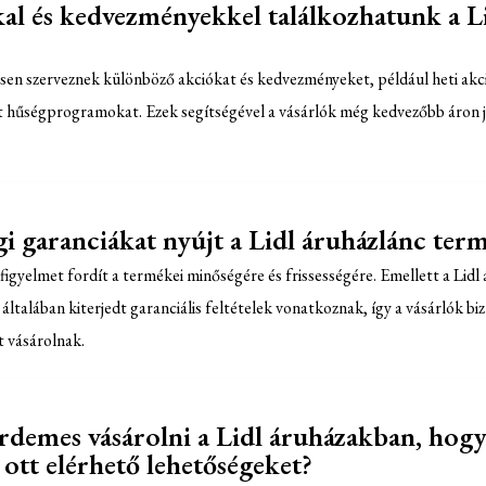
al és kedvezményekkel találkozhatunk a L
sen szerveznek különböző akciókat és kedvezményeket, például heti akci
 hűségprogramokat. Ezek segítségével a vásárlók még kedvezőbb áron j
i garanciákat nyújt a Lidl áruházlánc ter
figyelmet fordít a termékei minőségére és frissességére. Emellett a Lidl 
ltalában kiterjedt garanciális feltételek vonatkoznak, így a vásárlók bi
 vásárolnak.
rdemes vásárolni a Lidl áruházakban, hog
 ott elérhető lehetőségeket?