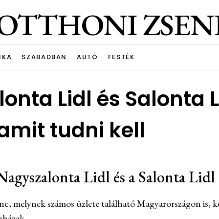
OTTHONI ZSEN
NKA
SZABADBAN
AUTÓ
FESTÉK
nta Lidl és Salonta L
amit tudni kell
agyszalonta Lidl és a Salonta Lidl
nc, melynek számos üzlete található Magyarországon is, 
ruházak.