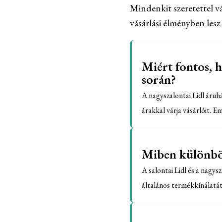
Mindenkit szeretettel v
vásárlási élményben lesz 
Miért fontos, h
során?
A nagyszalontai Lidl áruh
árakkal várja vásárlóit. Em
Miben különbözi
A salontai Lidl és a nagys
általános termékkínálatát 