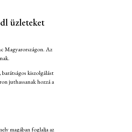
dl üzleteket
lánc Magyarországon. Az
knak.
 barátságos kiszolgálást
áron juthassanak hozzá a
mely magában foglalja az