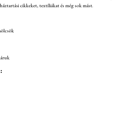
 háztartási cikkeket, textíliákat és még sok mást.
mölcsök
káruk
: