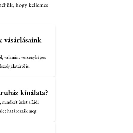
méljük, hogy kellemes
k vásárlásaink
ől, valamint versenyképes
lszolgálatáról is.
áruház kínálata?
, mindkét üzlet a Lidl
eslet határozzák meg.