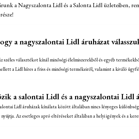
árunk a Nagyszalonta Lidl és a Salonta Lidl üzleteiben, re
része!
ogy a nagyszalontai Lidl áruházat válasszu
áz széles választékot kínál minőségi élelmiszerekből és egyéb termékekb
ellett a Lidl híres a friss és minőségi termékeiről, valamint a kiváló ügyfé
k a salontai Lidl és a nagyszalontai Lidl 
zalontai Lidl áruházak kínálata között általában nincs lényeges különbség
nyújtja. Az esetleges apró eltéréseket általában a helyi igények és a ker