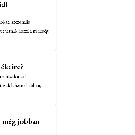
idl
ókat, szezonális
uthatnak hozzá a minőségi
mékeire?
áruházak által
ztosak lehetnek abban,
y még jobban