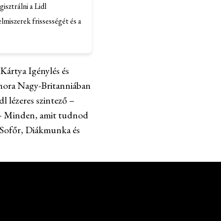
isztrálni a Lidl
lmiszerek frissességét és a
 Kártya Igénylés és
hora Nagy-Britanniában
dl lézeres szintező –
– Minden, amit tudnod
 Sofőr, Diákmunka és
I