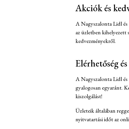
Akciók és ke
A Nagyszalonta Lidl és 
az üzletben kihelyezett 
kedvezményekről.
Elérhetőség és
A Nagyszalonta Lidl és 
gyalogosan egyaránt. Ker
kiszolgálást!
Üzleteik általában reggel
nyitvatartási időt az on