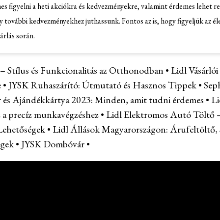
 figyelni a heti akciókra és kedvezményekre, valamint érdemes lehet reg
 további kedvezményekhez juthassunk. Fontos az is, hogy figyeljük az éle
rlás során.
 Stílus és Funkcionalitás az Otthonodban
•
Lidl Vásárlói
e
•
JYSK Ruhaszárító: Útmutató és Hasznos Tippek
•
Sep
és Ajándékkártya 2023: Minden, amit tudni érdemes
•
Li
 a precíz munkavégzéshez
•
Lidl Elektromos Autó Töltő 
Lehetőségek
•
Lidl Állások Magyarországon: Árufeltöltő,
égek
•
JYSK Dombóvár
•
OTTHONI ZSEN