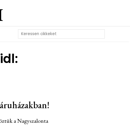
I
idl:
 áruházakban!
köztük a Nagyszalonta