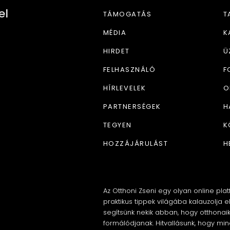
el
TÁMOGATÁS
T
MÉDIA
K
HIRDET
Ü
FELHASZNÁLÓ
F
HÍRLEVELEK
O
PARTNERSÉGEK
H
TEGYEN
K
HOZZÁJÁRULÁST
H
Az Otthoni Zseni egy olyan online pl
praktikus tippek világába kalauzolja e
segítsünk nekik abban, hogy otthonaik
formálódjanak. Hitvallásunk, hogy mi