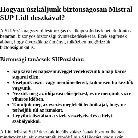
Hogyan úszkáljunk biztonságosan Mistral
SUP Lidl deszkával?
A SUPozás nagyszerű testmozgás és kikapcsolódás lehet, de fontos
betartani bizonyos biztonsági óvintézkedéseket is. Ezek segítenek
abban, hogy élvezzük az élményt, miközben megőrizzük
biztonságunkat is.
Biztonsági tanácsok SUPozáshoz:
Sapkával és napszemüveggel védekezzünk a nap káros
sugarai ellen.
Viseljünk úszó- vagy mentőmellényt, különösen ha kezdők
vagyunk.
Nézzük meg az időjárási előrejelzést, és ne menjünk vízre
viharos időben.
Tanuljuk meg az evezés megfelelő technikáját, hogy ne
terheljük túl az izmokat.
Legyünk tisztában a vizek veszélyeivel és a helyi
szabályokkal.
A Lidl Mistral SUP deszkák ideális választásnak bizonyulhatnak
mindazoknak, akik szeretnék kipróbálni a SUPozást, vagy akár