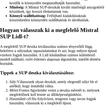
kezdők is könnyedén megtanulhatják használni.
Minőség:
A Mistral SUP-deszkák kiváló minőségű anyagokból
készülnek, így hosszú élettartamuk van.
Könnyű szállíthatóság:
Felfújható kialakításuknak
köszönhetően könnyedén szállíthatóak és tárolhatóak.
Hogyan válasszuk ki a megfelelő Mistral
SUP Lidl-t?
A megfelelő SUP deszka kiválasztása számos tényezőtől függ,
beleértve a súlyunkat, tapasztalatunkat és azt, hogy milyen típusú
vizeken fogjuk használni. A Lidl kínálatában számos különböző
modell található, ezért érdemes alaposan átgondolni, mielőtt döntést
hoznánk.
Tippek a SUP deszka kiválasztásához:
Súly:
Válasszunk olyan deszkát, amely elegendő súlyt bír el
anélkül, hogy instabillá válna.
Méret:
Fontos figyelembe venni a deszka méretét is, melynek
megfelelőnek kell lennie az állóképességünkhöz.
Használati cél:
Ha folyóvízen, tengeren vagy tavon fogjuk
használni, válasszuk ki a megfelelő típust.