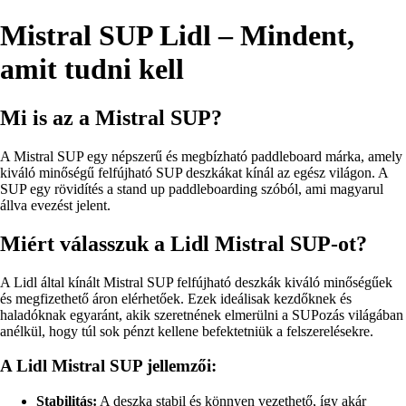
Mistral SUP Lidl – Mindent,
amit tudni kell
Mi is az a Mistral SUP?
A Mistral SUP egy népszerű és megbízható paddleboard márka, amely
kiváló minőségű felfújható SUP deszkákat kínál az egész világon. A
SUP egy rövidítés a stand up paddleboarding szóból, ami magyarul
állva evezést jelent.
Miért válasszuk a Lidl Mistral SUP-ot?
A Lidl által kínált Mistral SUP felfújható deszkák kiváló minőségűek
és megfizethető áron elérhetőek. Ezek ideálisak kezdőknek és
haladóknak egyaránt, akik szeretnének elmerülni a SUPozás világában
anélkül, hogy túl sok pénzt kellene befektetniük a felszerelésekre.
A Lidl Mistral SUP jellemzői:
Stabilitás:
A deszka stabil és könnyen vezethető, így akár