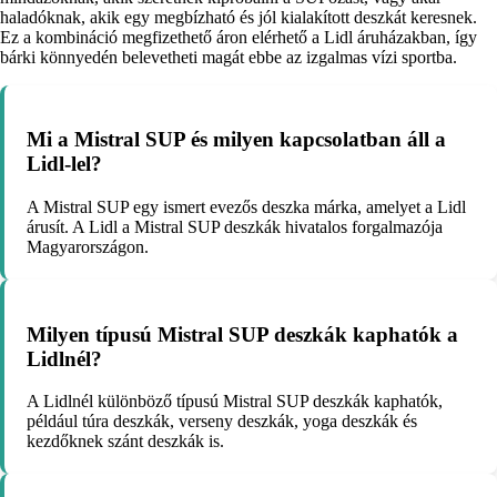
haladóknak, akik egy megbízható és jól kialakított deszkát keresnek.
Ez a kombináció megfizethető áron elérhető a Lidl áruházakban, így
bárki könnyedén belevetheti magát ebbe az izgalmas vízi sportba.
Mi a Mistral SUP és milyen kapcsolatban áll a
Lidl-lel?
A Mistral SUP egy ismert evezős deszka márka, amelyet a Lidl
árusít. A Lidl a Mistral SUP deszkák hivatalos forgalmazója
Magyarországon.
Milyen típusú Mistral SUP deszkák kaphatók a
Lidlnél?
A Lidlnél különböző típusú Mistral SUP deszkák kaphatók,
például túra deszkák, verseny deszkák, yoga deszkák és
kezdőknek szánt deszkák is.