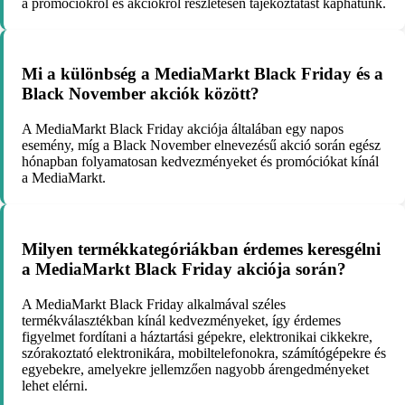
a promóciókról és akciókról részletesen tájékoztatást kaphatunk.
Mi a különbség a MediaMarkt Black Friday és a
Black November akciók között?
A MediaMarkt Black Friday akciója általában egy napos
esemény, míg a Black November elnevezésű akció során egész
hónapban folyamatosan kedvezményeket és promóciókat kínál
a MediaMarkt.
Milyen termékkategóriákban érdemes keresgélni
a MediaMarkt Black Friday akciója során?
A MediaMarkt Black Friday alkalmával széles
termékválasztékban kínál kedvezményeket, így érdemes
figyelmet fordítani a háztartási gépekre, elektronikai cikkekre,
szórakoztató elektronikára, mobiltelefonokra, számítógépekre és
egyebekre, amelyekre jellemzően nagyobb árengedményeket
lehet elérni.