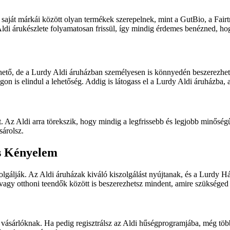
di saját márkái között olyan termékek szerepelnek, mint a GutBio, a F
ldi árukészlete folyamatosan frissül, így mindig érdemes benézned, ho
hető, de a Lurdy Aldi áruházban személyesen is könnyedén beszerezhete
n is elindul a lehetőség. Addig is látogass el a Lurdy Aldi áruházba, 
t. Az Aldi arra törekszik, hogy mindig a legfrissebb és legjobb minőség
sárolsz.
és Kényelem
lgálják. Az Aldi áruházak kiváló kiszolgálást nyújtanak, és a Lurdy H
vagy otthoni teendők között is beszerezhetsz mindent, amire szükséged
 vásárlóknak. Ha pedig regisztrálsz az Aldi hűségprogramjába, még tö