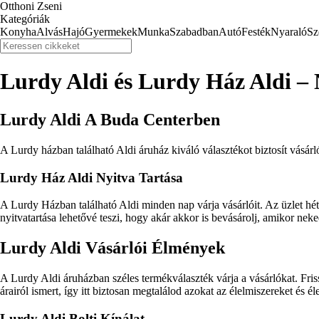
Otthoni Zseni
Kategóriák
Konyha
Alvás
Hajó
Gyermekek
Munka
Szabadban
Autó
Festék
Nyaraló
Sz
Lurdy Aldi és Lurdy Ház Aldi – 
Lurdy Aldi A Buda Centerben
A Lurdy házban található Aldi áruház kiváló választékot biztosít vásár
Lurdy Ház Aldi Nyitva Tartása
A Lurdy Házban található Aldi minden nap várja vásárlóit. Az üzlet hé
nyitvatartása lehetővé teszi, hogy akár akkor is bevásárolj, amikor ne
Lurdy Aldi Vásárlói Élmények
A Lurdy Aldi áruházban széles termékválaszték várja a vásárlókat. Fr
árairól ismert, így itt biztosan megtalálod azokat az élelmiszereket és
Lurdy Aldi Bolti Kínálat