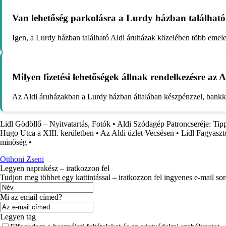
Van lehetőség parkolásra a Lurdy házban találhat
Igen, a Lurdy házban található Aldi áruházak közelében több emelete
Milyen fizetési lehetőségek állnak rendelkezésre a
Az Aldi áruházakban a Lurdy házban általában készpénzzel, bankkártyáv
Lidl Gödöllő – Nyitvatartás, Fotók
•
Aldi Szódagép Patroncseréje: Tip
Hugo Utca a XIII. kerületben
•
Az Aldi üzlet Vecsésen
•
Lidl Fagyaszt
minőség
•
Otthoni Zseni
Legyen naprakész – iratkozzon fel
Tudjon meg többet egy kattintással – iratkozzon fel ingyenes e-mail so
Mi az email címed?
Legyen tag