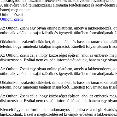
Elfogadom a használati feltételeket és az adatvédelmi szabályzatot.
A hírlevélre való feliratkozással elfogadja feltételeinket és adatvédelmi
Ismerj meg minket
Otthoni Zseni
Otthoni Zseni
Az Otthoni Zseni egy olyan online platform, amely a lakberendezés, ott
otthonaik valóban a saját ízlésük és igényeik tükrében formálódjanak.
Oldalunkon szakértői cikkeket, útmutatókat és hasznos tanácsokat talá
lefedni, hogy mindenki találjon inspirációt. Emellett folyamatosan fris
Az Otthoni Zseni célja, hogy közösséget építsen, ahol az emberek megos
diskurzusban. Ezáltal nem csupán információt adunk, hanem egy olyan p
Az Otthoni Zseni egy olyan online platform, amely a lakberendezés, ott
otthonaik valóban a saját ízlésük és igényeik tükrében formálódjanak.
Oldalunkon szakértői cikkeket, útmutatókat és hasznos tanácsokat talá
lefedni, hogy mindenki találjon inspirációt. Emellett folyamatosan fris
Az Otthoni Zseni célja, hogy közösséget építsen, ahol az emberek megos
diskurzusban. Ezáltal nem csupán információt adunk, hanem egy olyan p
Kiemelt figyelmet fordítunk a tudományos alapokra és a megbízhatóság
tájékozódnak. Ezzel a megközelítéssel kívánjuk erősíteni a lakberendezés