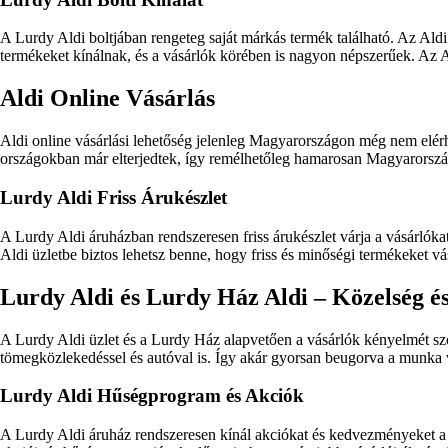
A Lurdy Aldi boltjában rengeteg saját márkás termék található. Az Al
termékeket kínálnak, és a vásárlók körében is nagyon népszerűek. Az A
Aldi Online Vásárlás
Aldi online vásárlási lehetőség jelenleg Magyarországon még nem elér
országokban már elterjedtek, így remélhetőleg hamarosan Magyarországo
Lurdy Aldi Friss Árukészlet
A Lurdy Aldi áruházban rendszeresen friss árukészlet várja a vásárlóka
Aldi üzletbe biztos lehetsz benne, hogy friss és minőségi termékeket vá
Lurdy Aldi és Lurdy Ház Aldi – Közelség 
A Lurdy Aldi üzlet és a Lurdy Ház alapvetően a vásárlók kényelmét szo
tömegközlekedéssel és autóval is. Így akár gyorsan beugorva a munka 
Lurdy Aldi Hűségprogram és Akciók
A Lurdy Aldi áruház rendszeresen kínál akciókat és kedvezményeket a