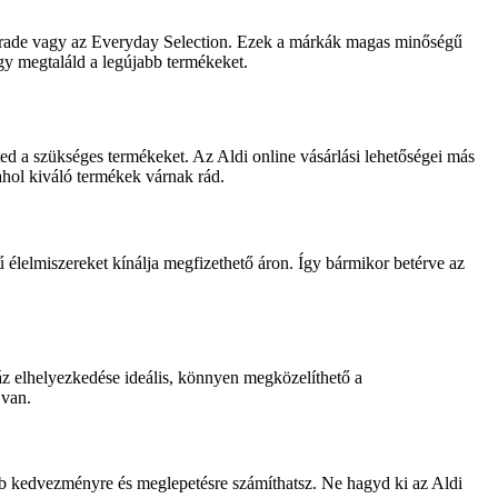
airtrade vagy az Everyday Selection. Ezek a márkák magas minőségű
gy megtaláld a legújabb termékeket.
d a szükséges termékeket. Az Aldi online vásárlási lehetőségei más
ahol kiváló termékek várnak rád.
ű élelmiszereket kínálja megfizethető áron. Így bármikor betérve az
áz elhelyezkedése ideális, könnyen megközelíthető a
 van.
bb kedvezményre és meglepetésre számíthatsz. Ne hagyd ki az Aldi