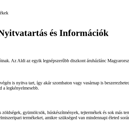
ékek
Nyitvatartás és Információk
lóinak. Az Aldi az egyik legnépszerűbb diszkont áruházlánc Magyarorszá
tvégén is nyitva tart, így akár szombaton vagy vasárnap is beszerezhet
ked a legkényelmesebb.
iss zöldségek, gyümölcsök, húskészítmények, tejtermékek és sok más te
 élelmiszeripari termékeket, amikre szükséged van mindennapi életed sorá