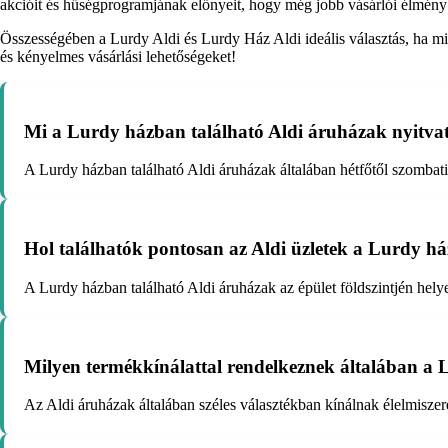
akcióit és hűségprogramjának előnyeit, hogy még jobb vásárlói élmény
Összességében a Lurdy Aldi és Lurdy Ház Aldi ideális választás, ha min
és kényelmes vásárlási lehetőségeket!
Mi a Lurdy házban található Aldi áruházak nyitvata
A Lurdy házban található Aldi áruházak általában hétfőtől szombatig
Hol találhatók pontosan az Aldi üzletek a Lurdy h
A Lurdy házban található Aldi áruházak az épület földszintjén hel
Milyen termékkínálattal rendelkeznek általában a 
Az Aldi áruházak általában széles választékban kínálnak élelmiszere