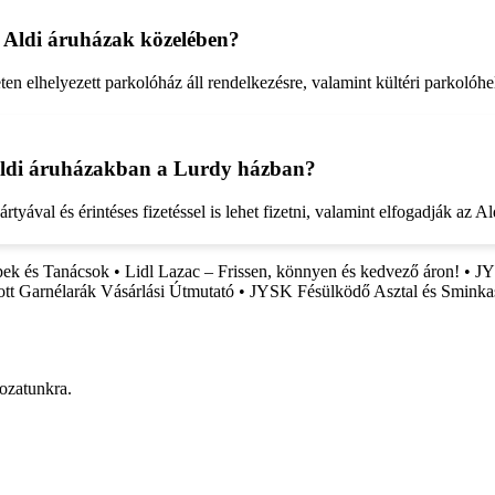
ó Aldi áruházak közelében?
n elhelyezett parkolóház áll rendelkezésre, valamint kültéri parkolóhel
z Aldi áruházakban a Lurdy házban?
al és érintéses fizetéssel is lehet fizetni, valamint elfogadják az Aldi 
pek és Tanácsok
•
Lidl Lazac – Frissen, könnyen és kedvező áron!
•
JY
ott Garnélarák Vásárlási Útmutató
•
JYSK Fésülködő Asztal és Sminkas
rozatunkra.