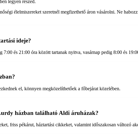
ben legyen részed.
őségi élelmiszereket szeretnél megfizethető áron vásárolni. Ne habozz e
rtási ideje?
 7:00 és 21:00 óra között tartanak nyitva, vasárnap pedig 8:00 és 19:00
ázban?
yezkednek el, könnyen megközelíthetőek a főbejárat közelében.
Lurdy házban található Aldi áruházak?
ket, friss pékárut, háztartási cikkeket, valamint időszakosan változó ak