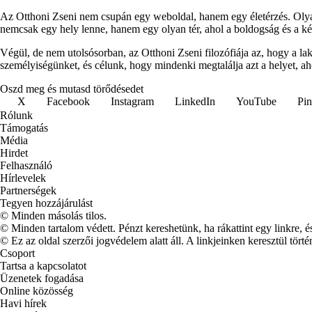
Az Otthoni Zseni nem csupán egy weboldal, hanem egy életérzés. Olyan
nemcsak egy hely lenne, hanem egy olyan tér, ahol a boldogság és a k
Végül, de nem utolsósorban, az Otthoni Zseni filozófiája az, hogy a l
személyiségünket, és célunk, hogy mindenki megtalálja azt a helyet, ah
Oszd meg és mutasd törődésedet
X
Facebook
Instagram
LinkedIn
YouTube
Pin
Rólunk
Támogatás
Média
Hirdet
Felhasználó
Hírlevelek
Partnerségek
Tegyen hozzájárulást
© Minden másolás tilos.
© Minden tartalom védett. Pénzt kereshetünk, ha rákattint egy linkre, é
© Ez az oldal szerzői jogvédelem alatt áll. A linkjeinken keresztül törté
Csoport
Tartsa a kapcsolatot
Üzenetek fogadása
Online közösség
Havi hírek