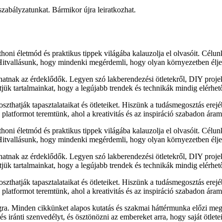
 szabályzatunkat. Bármikor újra leiratkozhat.
honi életmód és praktikus tippek világába kalauzolja el olvasóit. Célu
 Hitvallásunk, hogy mindenki megérdemli, hogy olyan környezetben élje
lhatnak az érdeklődők. Legyen szó lakberendezési ötletekről, DIY proj
sítjük tartalmainkat, hogy a legújabb trendek és technikák mindig elérhe
zthatják tapasztalataikat és ötleteiket. Hiszünk a tudásmegosztás erejé
latformot teremtünk, ahol a kreativitás és az inspiráció szabadon áram
honi életmód és praktikus tippek világába kalauzolja el olvasóit. Célu
 Hitvallásunk, hogy mindenki megérdemli, hogy olyan környezetben élje
lhatnak az érdeklődők. Legyen szó lakberendezési ötletekről, DIY proj
sítjük tartalmainkat, hogy a legújabb trendek és technikák mindig elérhe
zthatják tapasztalataikat és ötleteiket. Hiszünk a tudásmegosztás erejé
latformot teremtünk, ahol a kreativitás és az inspiráció szabadon áram
ra. Minden cikkünket alapos kutatás és szakmai háttérmunka előzi meg
 iránti szenvedélyt, és ösztönözni az embereket arra, hogy saját ötletei