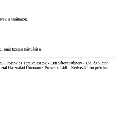
yek is találhatók.
saját fizetési kártyáját is.
SK Polcok és Térelválasztók
•
Lidl Sátoraljaújhely
•
Lidl és Victor
ztal Használati Útmutató
•
Prosecco Lidl – Kedvező áron prémium