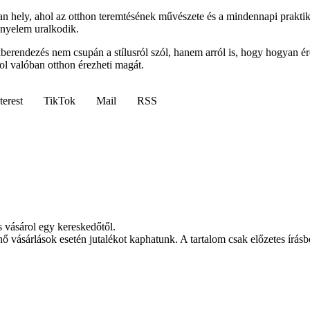
 hely, ahol az otthon teremtésének művészete és a mindennapi praktik
ényelem uralkodik.
akberendezés nem csupán a stílusról szól, hanem arról is, hogy hogyan
ol valóban otthon érezheti magát.
terest
TikTok
Mail
RSS
s vásárol egy kereskedőtől.
nő vásárlások esetén jutalékot kaphatunk. A tartalom csak előzetes írásbe