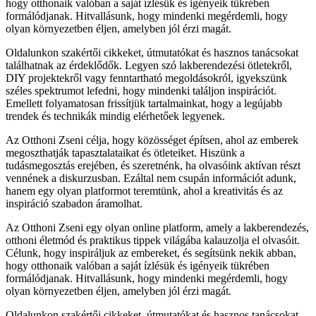
hogy otthonaik valóban a saját ízlésük és igényeik tükrében
formálódjanak. Hitvallásunk, hogy mindenki megérdemli, hogy
olyan környezetben éljen, amelyben jól érzi magát.
Oldalunkon szakértői cikkeket, útmutatókat és hasznos tanácsokat
találhatnak az érdeklődők. Legyen szó lakberendezési ötletekről,
DIY projektekről vagy fenntartható megoldásokról, igyekszünk
széles spektrumot lefedni, hogy mindenki találjon inspirációt.
Emellett folyamatosan frissítjük tartalmainkat, hogy a legújabb
trendek és technikák mindig elérhetőek legyenek.
Az Otthoni Zseni célja, hogy közösséget építsen, ahol az emberek
megoszthatják tapasztalataikat és ötleteiket. Hiszünk a
tudásmegosztás erejében, és szeretnénk, ha olvasóink aktívan részt
vennének a diskurzusban. Ezáltal nem csupán információt adunk,
hanem egy olyan platformot teremtünk, ahol a kreativitás és az
inspiráció szabadon áramolhat.
Az Otthoni Zseni egy olyan online platform, amely a lakberendezés,
otthoni életmód és praktikus tippek világába kalauzolja el olvasóit.
Célunk, hogy inspiráljuk az embereket, és segítsünk nekik abban,
hogy otthonaik valóban a saját ízlésük és igényeik tükrében
formálódjanak. Hitvallásunk, hogy mindenki megérdemli, hogy
olyan környezetben éljen, amelyben jól érzi magát.
Oldalunkon szakértői cikkeket, útmutatókat és hasznos tanácsokat