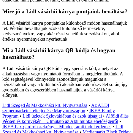
Mire jó a Lidl vásárlói kártya pontjaink beváltása?
A Lidl vásárlói kártya pontjainkat különböző módon használhatjuk
fel. Például beválthatjuk azokat különböző termékekre,
kedvezményekre, vagy akár részt vehetünk sorsolásokon, ahol
értékes nyereményeket nyerhetünk.
Mi a Lidl vásárlói kártya QR kódja és hogyan
használható?
A Lidl vásárlói kártya QR kódja egy speciális kód, amelyet az
alkalmazásban vagy nyomtatott formában is megjeleníthetünk. A
kód segítségével könnyedén azonosíthatjuk magunkat a
pénztáraknál vagy a különböző akciókban való részvétel során, így
gyorsabban és egyszerűbben használhatjuk a vásárlói kártya
előnyeit.
Lidl Szeged és Makkosházi krt. Nyitvatartása
•
Az ALDI
szupermarketek elterjedése Magyarországon
•
IKEA Family
Program
•
Lidl üzletek Szlovákiában és azok újságjai
•
Alföldi állás
Pécsen és környékén – Útmutató az Aldi munkalehetőségeiről
•
IKEA Pax gardróbszekrény – Minden, amit tudni érdemes
•
Lidl
Szeged és Makkosházi krt. Nyitvatartása
•
Mediamarkt Black Friday