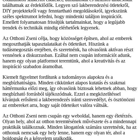
találhatnak az érdeklődők. Legyen szó lakberendezési ötletekről,
DIY projektekről vagy fenntartható megoldásokról, igyekszünk
széles spektrumot lefedni, hogy mindenki találjon inspirációt.
Emellett folyamatosan frissítjük tartalmainkat, hogy a legújabb
trendek és technikák mindig elérhetőek legyenek.
Az Otthoni Zseni célja, hogy közösséget építsen, ahol az emberek
megoszthatják tapasztalataikat és ötleteiket. Hiszünk a
tudásmegosztás erejében, és szeretnénk, ha olvasóink aktívan részt
vennének a diskurzusban. Ezáltal nem csupán információt adunk,
hanem egy olyan platformot teremtünk, ahol a kreativitás és az
inspiráció szabadon áramolhat.
Kiemelt figyelmet fordítunk a tudományos alapokra és a
megbízhatóságra. Minden cikkünket alapos kutatás és szakmai
háttérmunka előzi meg, így olvasóink biztosak lehetnek abban, hogy
megbízható forrásból tájékozódnak. Ezzel a megközelítéssel
kívánjuk erősíteni a lakberendezés iránti szenvedélyt, és ösztönözni
az embereket arra, hogy saját ötleteiket valóra váltsák.
Az Otthoni Zseni nem csupán egy weboldal, hanem egy életérzés.
Olyan hely, ahol az otthon teremtésének művészete és a mindennapi
praktikák találkoznak. Minden látogatónk számára szeretnénk, ha az
otthonuk nemcsak egy hely lenne, hanem egy olyan tér, ahol a
boldogság és a kényelem uralkodik.