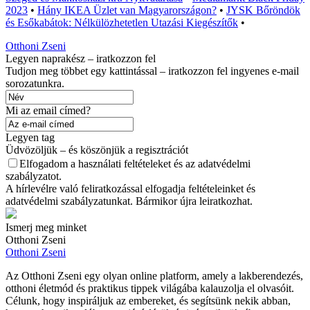
2023
•
Hány IKEA Üzlet van Magyarországon?
•
JYSK Bőröndök
és Esőkabátok: Nélkülözhetetlen Utazási Kiegészítők
•
Otthoni Zseni
Legyen naprakész – iratkozzon fel
Tudjon meg többet egy kattintással – iratkozzon fel ingyenes e-mail
sorozatunkra.
Mi az email címed?
Legyen tag
Üdvözöljük – és köszönjük a regisztrációt
Elfogadom a használati feltételeket és az adatvédelmi
szabályzatot.
A hírlevélre való feliratkozással elfogadja feltételeinket és
adatvédelmi szabályzatunkat. Bármikor újra leiratkozhat.
Ismerj meg minket
Otthoni Zseni
Otthoni Zseni
Az Otthoni Zseni egy olyan online platform, amely a lakberendezés,
otthoni életmód és praktikus tippek világába kalauzolja el olvasóit.
Célunk, hogy inspiráljuk az embereket, és segítsünk nekik abban,