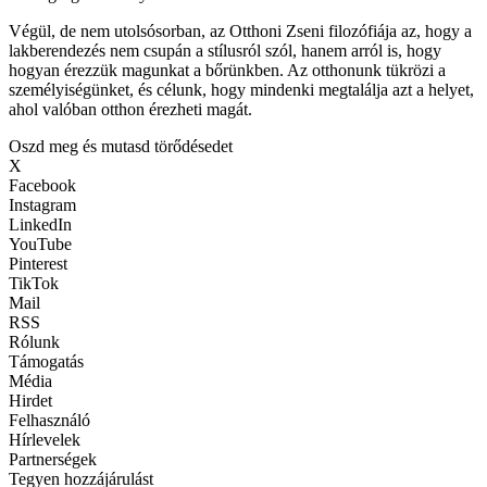
Végül, de nem utolsósorban, az Otthoni Zseni filozófiája az, hogy a
lakberendezés nem csupán a stílusról szól, hanem arról is, hogy
hogyan érezzük magunkat a bőrünkben. Az otthonunk tükrözi a
személyiségünket, és célunk, hogy mindenki megtalálja azt a helyet,
ahol valóban otthon érezheti magát.
Oszd meg és mutasd törődésedet
X
Facebook
Instagram
LinkedIn
YouTube
Pinterest
TikTok
Mail
RSS
Rólunk
Támogatás
Média
Hirdet
Felhasználó
Hírlevelek
Partnerségek
Tegyen hozzájárulást