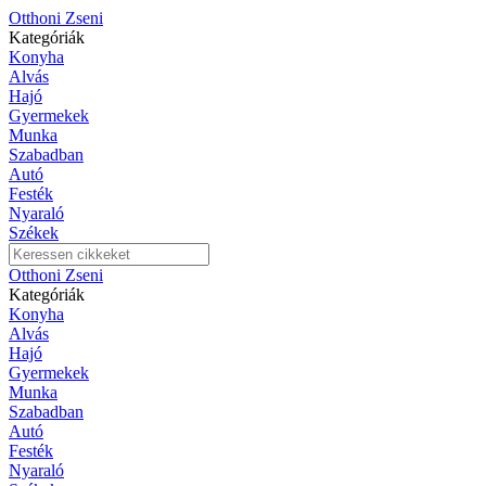
Otthoni Zseni
Kategóriák
Konyha
Alvás
Hajó
Gyermekek
Munka
Szabadban
Autó
Festék
Nyaraló
Székek
Otthoni Zseni
Kategóriák
Konyha
Alvás
Hajó
Gyermekek
Munka
Szabadban
Autó
Festék
Nyaraló