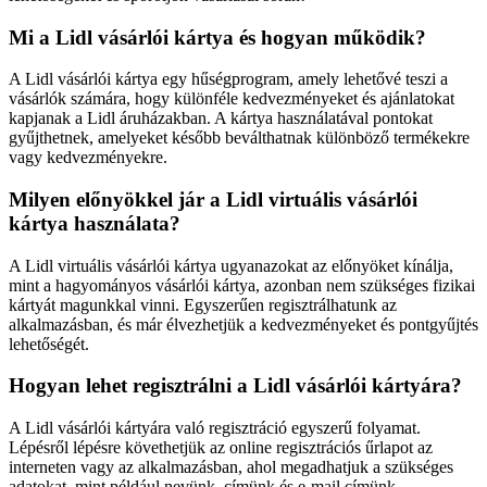
Mi a Lidl vásárlói kártya és hogyan működik?
A Lidl vásárlói kártya egy hűségprogram, amely lehetővé teszi a
vásárlók számára, hogy különféle kedvezményeket és ajánlatokat
kapjanak a Lidl áruházakban. A kártya használatával pontokat
gyűjthetnek, amelyeket később beválthatnak különböző termékekre
vagy kedvezményekre.
Milyen előnyökkel jár a Lidl virtuális vásárlói
kártya használata?
A Lidl virtuális vásárlói kártya ugyanazokat az előnyöket kínálja,
mint a hagyományos vásárlói kártya, azonban nem szükséges fizikai
kártyát magunkkal vinni. Egyszerűen regisztrálhatunk az
alkalmazásban, és már élvezhetjük a kedvezményeket és pontgyűjtés
lehetőségét.
Hogyan lehet regisztrálni a Lidl vásárlói kártyára?
A Lidl vásárlói kártyára való regisztráció egyszerű folyamat.
Lépésről lépésre követhetjük az online regisztrációs űrlapot az
interneten vagy az alkalmazásban, ahol megadhatjuk a szükséges
adatokat, mint például nevünk, címünk és e-mail címünk.