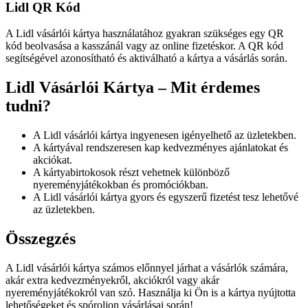
Lidl QR Kód
A Lidl vásárlói kártya használatához gyakran szükséges egy QR
kód beolvasása a kasszánál vagy az online fizetéskor. A QR kód
segítségével azonosítható és aktiválható a kártya a vásárlás során.
Lidl Vásárlói Kártya – Mit érdemes
tudni?
A Lidl vásárlói kártya ingyenesen igényelhető az üzletekben.
A kártyával rendszeresen kap kedvezményes ajánlatokat és
akciókat.
A kártyabirtokosok részt vehetnek különböző
nyereményjátékokban és promóciókban.
A Lidl vásárlói kártya gyors és egyszerű fizetést tesz lehetővé
az üzletekben.
Összegzés
A Lidl vásárlói kártya számos előnnyel járhat a vásárlók számára,
akár extra kedvezményekről, akciókról vagy akár
nyereményjátékokról van szó. Használja ki Ön is a kártya nyújtotta
lehetőségeket és spóroljon vásárlásai során!