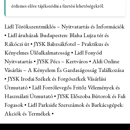
érdemes előre tájékozódni a fizetési lehetőségekről.
Lidl Törökszentmiklós – Nyitvatartás és Információk
•
Lidl áruházak Budapesten: Blaha Lujza tér és
Rákóczi út
•
JYSK Babzsákfotel – Praktikus és
Kényelmes Ülőalkalmatosság
•
Lidl Fonyód
Nyitvatartás
•
JYSK Pécs – Kertváros
•
Aldi Online
Vásárlás – A Kényelem És Gazdaságosság Találkozása
•
JYSK Irodai Székek és Forgószékek Vásárlási
Útmutató
•
Lidl Forrólevegős Fritőz Vélemények és
Használati Útmutató
•
JYSK Előszoba Bútorok és Fali
Fogasok
•
Lidl Parkside Szerszámok és Barkácsgépek:
Akciók és Termékek
•