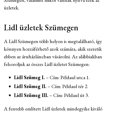
Szümegen, valamint mikor vannak nyitva ezek az
üzletek.
Lidl üzletek Szümegen
A Lidl Szümegen több helyen is megtalálható, így
könnyen hozzáférhető azok számára, akik szeretik
ebben az áruházláncban vásárolni. Az alábbiakban
felsoroljuk az összes Lidl üzletet Szümegen:
Lidl Szümeg I.
– Cím: Példaul utca 1.
Lidl Szümeg II.
– Cím: Példaul tér 2.
Lidl Szümeg III.
– Cím: Példaul út 3.
A fentebb említett Lidl üzletek mindegyike kiváló