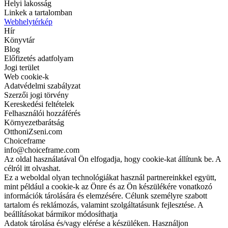
Helyi lakosság
Linkek a tartalomban
Webhelytérkép
Hír
Könyvtár
Blog
Előfizetés adatfolyam
Jogi terület
Web cookie-k
Adatvédelmi szabályzat
Szerzői jogi törvény
Kereskedési feltételek
Felhasználói hozzáférés
Környezetbarátság
OtthoniZseni.com
Choiceframe
info@choiceframe.com
Az oldal használatával Ön elfogadja, hogy cookie-kat állítunk be. A
célról itt olvashat.
Ez a weboldal olyan technológiákat használ partnereinkkel együtt,
mint például a cookie-k az Önre és az Ön készülékére vonatkozó
információk tárolására és elemzésére. Célunk személyre szabott
tartalom és reklámozás, valamint szolgáltatásunk fejlesztése. A
beállításokat bármikor módosíthatja
Adatok tárolása és/vagy elérése a készüléken. Használjon