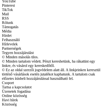
YouTube
Pinterest
TikTok
Mail
RSS
Rólunk
Támogatás
Média
Hirdet
Felhasználó
Hírlevelek
Partnerségek
Tegyen hozzájárulást
© Minden másolás tilos.
© Minden tartalom védett. Pénzt kereshetünk, ha rákattint egy
linkre, és vásárol egy kereskedőtől.
© Ez az oldal szerzői jogvédelem alatt áll. A linkjeinken keresztül
történő vásárlások esetén jutalékot kaphatunk. A tartalom csak
előzetes írásbeli hozzájárulással használható fel.
Csoport
Tartsa a kapcsolatot
Üzenetek fogadása
Online közösség
Havi hírek
Közösség