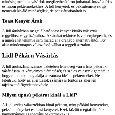
minőség mellett a vásárlók megfizethető áron juthatnak hozzá a friss
és finom péktermékekhez. A lidl kenyerek és péksütemények így
nemcsak kiváló minőségűek, de pénztárcabarátok is.
Toast Kenyér Árak
A lidl áruházban megtalálható toast kenyér kiváló választás
reggelihez vagy tízóraihoz. Az árakat tekintve is versenyképesek, és
a minőségét tekintve sem marad el a drágább alternatíváktól. Így
akár mindennapos választássá válhat a reggeli asztalon.
Lidl Pékáru Vásárlás
A lidl áruházlánc számos üzletében lehetőség van a friss pékáruk
vásárlására. A kényelmes elérhetőség és széles választék garantálja,
hogy mindenki megtalálja a számára ideális pékterméket. Ne
felejtsük, hogy az allergiások számára is fontos az allergén
tájékoztató figyelembevétele.
Milyen típusú pékárut kínál a Lidl?
A Lidl széles választékban kínál pékárut, mint például kenyereket,
péksüteményeket és toast kenyeret. Ezek között megtalálhatóak
hagyományos és speciális péktermékek is.