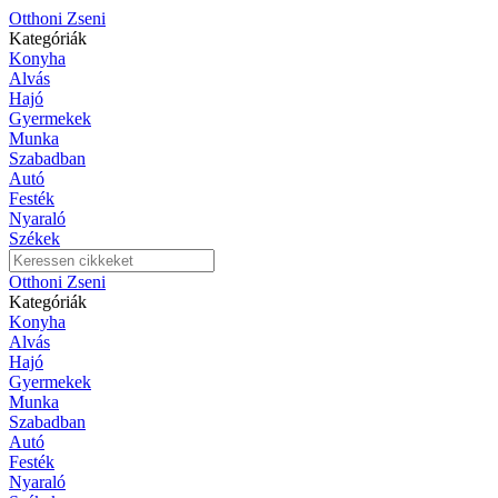
Otthoni Zseni
Kategóriák
Konyha
Alvás
Hajó
Gyermekek
Munka
Szabadban
Autó
Festék
Nyaraló
Székek
Otthoni Zseni
Kategóriák
Konyha
Alvás
Hajó
Gyermekek
Munka
Szabadban
Autó
Festék
Nyaraló