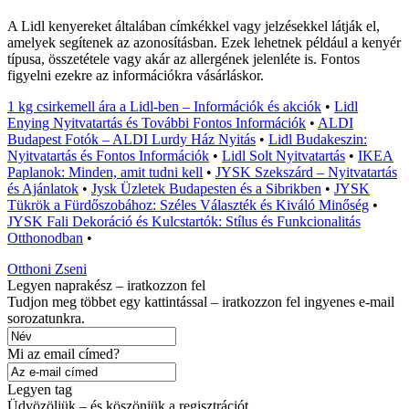
A Lidl kenyereket általában címkékkel vagy jelzésekkel látják el,
amelyek segítenek az azonosításban. Ezek lehetnek például a kenyér
típusa, összetétele vagy akár az allergének jelenléte is. Fontos
figyelni ezekre az információkra vásárláskor.
1 kg csirkemell ára a Lidl-ben – Információk és akciók
•
Lidl
Enying Nyitvatartás és További Fontos Információk
•
ALDI
Budapest Fotók – ALDI Lurdy Ház Nyitás
•
Lidl Budakeszin:
Nyitvatartás és Fontos Információk
•
Lidl Solt Nyitvatartás
•
IKEA
Paplanok: Minden, amit tudni kell
•
JYSK Szekszárd – Nyitvatartás
és Ajánlatok
•
Jysk Üzletek Budapesten és a Sibrikben
•
JYSK
Tükrök a Fürdőszobához: Széles Választék és Kiváló Minőség
•
JYSK Fali Dekoráció és Kulcstartók: Stílus és Funkcionalitás
Otthonodban
•
Otthoni Zseni
Legyen naprakész – iratkozzon fel
Tudjon meg többet egy kattintással – iratkozzon fel ingyenes e-mail
sorozatunkra.
Mi az email címed?
Legyen tag
Üdvözöljük – és köszönjük a regisztrációt