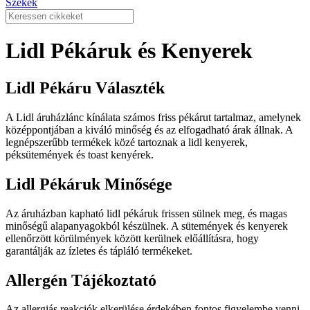
Székek
Lidl Pékáruk és Kenyerek
Lidl Pékáru Választék
A Lidl áruházlánc kínálata számos friss pékárut tartalmaz, amelynek
középpontjában a kiváló minőség és az elfogadható árak állnak. A
legnépszerűbb termékek közé tartoznak a lidl kenyerek,
péksütemények és toast kenyérek.
Lidl Pékáruk Minősége
Az áruházban kapható lidl pékáruk frissen sülnek meg, és magas
minőségű alapanyagokból készülnek. A sütemények és kenyerek
ellenőrzött körülmények között kerülnek előállításra, hogy
garantálják az ízletes és tápláló termékeket.
Allergén Tájékoztató
Az allergiás reakciók elkerülése érdekében fontos figyelembe venni