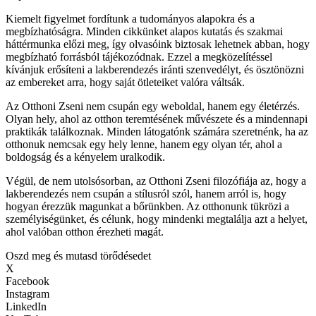
Kiemelt figyelmet fordítunk a tudományos alapokra és a
megbízhatóságra. Minden cikkünket alapos kutatás és szakmai
háttérmunka előzi meg, így olvasóink biztosak lehetnek abban, hogy
megbízható forrásból tájékozódnak. Ezzel a megközelítéssel
kívánjuk erősíteni a lakberendezés iránti szenvedélyt, és ösztönözni
az embereket arra, hogy saját ötleteiket valóra váltsák.
Az Otthoni Zseni nem csupán egy weboldal, hanem egy életérzés.
Olyan hely, ahol az otthon teremtésének művészete és a mindennapi
praktikák találkoznak. Minden látogatónk számára szeretnénk, ha az
otthonuk nemcsak egy hely lenne, hanem egy olyan tér, ahol a
boldogság és a kényelem uralkodik.
Végül, de nem utolsósorban, az Otthoni Zseni filozófiája az, hogy a
lakberendezés nem csupán a stílusról szól, hanem arról is, hogy
hogyan érezzük magunkat a bőrünkben. Az otthonunk tükrözi a
személyiségünket, és célunk, hogy mindenki megtalálja azt a helyet,
ahol valóban otthon érezheti magát.
Oszd meg és mutasd törődésedet
X
Facebook
Instagram
LinkedIn