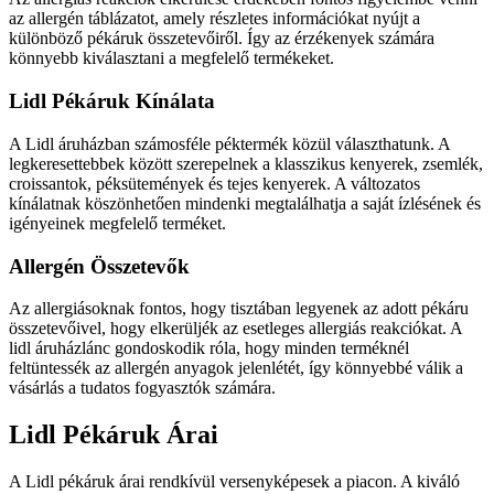
az allergén táblázatot, amely részletes információkat nyújt a
különböző pékáruk összetevőiről. Így az érzékenyek számára
könnyebb kiválasztani a megfelelő termékeket.
Lidl Pékáruk Kínálata
A Lidl áruházban számosféle péktermék közül választhatunk. A
legkeresettebbek között szerepelnek a klasszikus kenyerek, zsemlék,
croissantok, péksütemények és tejes kenyerek. A változatos
kínálatnak köszönhetően mindenki megtalálhatja a saját ízlésének és
igényeinek megfelelő terméket.
Allergén Összetevők
Az allergiásoknak fontos, hogy tisztában legyenek az adott pékáru
összetevőivel, hogy elkerüljék az esetleges allergiás reakciókat. A
lidl áruházlánc gondoskodik róla, hogy minden terméknél
feltüntessék az allergén anyagok jelenlétét, így könnyebbé válik a
vásárlás a tudatos fogyasztók számára.
Lidl Pékáruk Árai
A Lidl pékáruk árai rendkívül versenyképesek a piacon. A kiváló