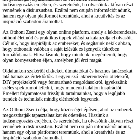
tudásmegosztás erejében, és szeretnénk, ha olvasóink aktívan részt
vennének a diskurzusban. Ezáltal nem csupán információt adunk,
hanem egy olyan platformot teremtünk, ahol a kreativitás és az
inspiráció szabadon áramolhat.
Az Otthoni Zseni egy olyan online platform, amely a lakberendezés,
otthoni életmód és praktikus tippek világába kalauzolja el olvasóit.
Célunk, hogy inspiráljuk az embereket, és segítsünk nekik abban,
hogy otthonaik valóban a saját ízlésük és igényeik tükrében
formálódjanak. Hitvallásunk, hogy mindenki megérdemli, hogy
olyan környezetben éljen, amelyben jól érzi magát.
Oldalunkon szakértői cikkeket, útmutatókat és hasznos tanácsokat
találhatnak az érdeklődők. Legyen szó lakberendezési ötletekről,
DIY projektekről vagy fenntartható megoldásokról, igyekszünk
széles spektrumot lefedni, hogy mindenki találjon inspirációt.
Emellett folyamatosan frissítjük tartalmainkat, hogy a legújabb
trendek és technikák mindig elérhetőek legyenek.
Az Otthoni Zseni célja, hogy közösséget építsen, ahol az emberek
megoszthatják tapasztalataikat és ötleteiket. Hiszünk a
tudásmegosztás erejében, és szeretnénk, ha olvasóink aktívan részt
vennének a diskurzusban. Ezáltal nem csupán információt adunk,
hanem egy olyan platformot teremtünk, ahol a kreativitás és az
inspiráció szabadon áramolhat.