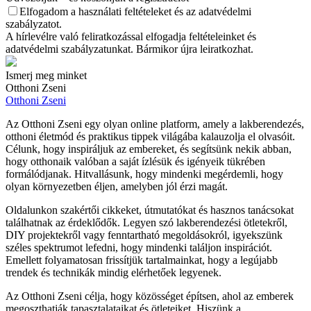
Elfogadom a használati feltételeket és az adatvédelmi
szabályzatot.
A hírlevélre való feliratkozással elfogadja feltételeinket és
adatvédelmi szabályzatunkat. Bármikor újra leiratkozhat.
Ismerj meg minket
Otthoni Zseni
Otthoni Zseni
Az Otthoni Zseni egy olyan online platform, amely a lakberendezés,
otthoni életmód és praktikus tippek világába kalauzolja el olvasóit.
Célunk, hogy inspiráljuk az embereket, és segítsünk nekik abban,
hogy otthonaik valóban a saját ízlésük és igényeik tükrében
formálódjanak. Hitvallásunk, hogy mindenki megérdemli, hogy
olyan környezetben éljen, amelyben jól érzi magát.
Oldalunkon szakértői cikkeket, útmutatókat és hasznos tanácsokat
találhatnak az érdeklődők. Legyen szó lakberendezési ötletekről,
DIY projektekről vagy fenntartható megoldásokról, igyekszünk
széles spektrumot lefedni, hogy mindenki találjon inspirációt.
Emellett folyamatosan frissítjük tartalmainkat, hogy a legújabb
trendek és technikák mindig elérhetőek legyenek.
Az Otthoni Zseni célja, hogy közösséget építsen, ahol az emberek
megoszthatják tapasztalataikat és ötleteiket. Hiszünk a