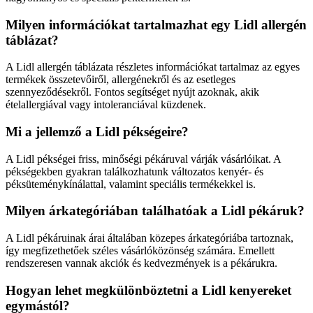
Milyen információkat tartalmazhat egy Lidl allergén
táblázat?
A Lidl allergén táblázata részletes információkat tartalmaz az egyes
termékek összetevőiről, allergénekről és az esetleges
szennyeződésekről. Fontos segítséget nyújt azoknak, akik
ételallergiával vagy intoleranciával küzdenek.
Mi a jellemző a Lidl pékségeire?
A Lidl pékségei friss, minőségi pékáruval várják vásárlóikat. A
pékségekben gyakran találkozhatunk változatos kenyér- és
péksüteménykínálattal, valamint speciális termékekkel is.
Milyen árkategóriában találhatóak a Lidl pékáruk?
A Lidl pékáruinak árai általában közepes árkategóriába tartoznak,
így megfizethetőek széles vásárlóközönség számára. Emellett
rendszeresen vannak akciók és kedvezmények is a pékárukra.
Hogyan lehet megkülönböztetni a Lidl kenyereket
egymástól?