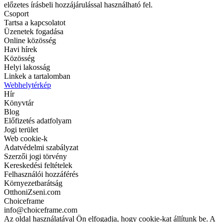
előzetes írásbeli hozzájárulással használható fel.
Csoport
Tartsa a kapcsolatot
Üzenetek fogadása
Online közösség
Havi hírek
Közösség
Helyi lakosság
Linkek a tartalomban
Webhelytérkép
Hír
Könyvtár
Blog
Előfizetés adatfolyam
Jogi terület
Web cookie-k
Adatvédelmi szabályzat
Szerzői jogi törvény
Kereskedési feltételek
Felhasználói hozzáférés
Környezetbarátság
OtthoniZseni.com
Choiceframe
info@choiceframe.com
Az oldal használatával Ön elfogadja, hogy cookie-kat állítunk be. A