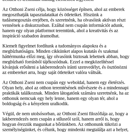
Az Otthoni Zseni célja, hogy közösséget építsen, ahol az emberek
megoszthatják tapasztalataikat és ötleteiket. Hiszünk a
tudásmegosztás erejében, és szeretnénk, ha olvasóink aktívan részt
vennének a diskurzusban. Ezáltal nem csupán információt adunk,
hanem egy olyan platformot teremtünk, ahol a kreativitás és az
inspiráció szabadon áramolhat.
Kiemelt figyelmet fordítunk a tudományos alapokra és a
megbízhatóságra. Minden cikkünket alapos kutatás és szakmai
háttérmunka előzi meg, így olvasóink biztosak lehetnek abban, hogy
megbízható forrásból tájékozódnak. Ezzel a megközelítéssel
kívánjuk erősíteni a lakberendezés iránti szenvedélyt, és ösztönözni
az embereket arra, hogy saját ötleteiket valóra váltsák.
Az Otthoni Zseni nem csupán egy weboldal, hanem egy életérzés.
Olyan hely, ahol az otthon teremtésének művészete és a mindennapi
praktikák találkoznak. Minden látogatónk számára szeretnénk, ha az
otthonuk nemcsak egy hely lenne, hanem egy olyan tér, ahol a
boldogság és a kényelem uralkodik.
Végül, de nem utolsósorban, az Otthoni Zseni filozófiája az, hogy a
lakberendezés nem csupán a stílusról szól, hanem arról is, hogy
hogyan érezzük magunkat a bőrünkben. Az otthonunk tükrözi a
személyiségünket, és célunk, hogy mindenki megtalálja azt a helyet,