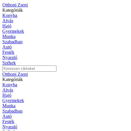
Otthoni Zseni
Kategóriák
Konyha
Alvás
Hajó
Gyermekek
Munka
Szabadban
Autó
Festék
Nyaraló
Székek
Otthoni Zseni
Kategóriák
Konyha
Alvás
Hajó
Gyermekek
Munka
Szabadban
Autó
Festék
Nyaraló