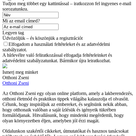
Tudjon meg többet egy kattintással – iratkozzon fel ingyenes e-mail
sorozatunkra.
Mi az email címed?
Legyen tag
Üdvözöljük – és köszönjük a regisztrációt
Elfogadom a használati feltételeket és az adatvédelmi
szabályzatot.
A hírlevélre való feliratkozással elfogadja feltételeinket és
adatvédelmi szabályzatunkat. Bármikor újra leiratkozhat.
Ismerj meg minket
Otthoni Zseni
Otthoni Zseni
Az Otthoni Zseni egy olyan online platform, amely a lakberendezés,
otthoni életmód és praktikus tippek világába kalauzolja el olvasóit.
Célunk, hogy inspiráljuk az embereket, és segítsünk nekik abban,
hogy otthonaik valóban a saját ízlésük és igényeik tükrében
formálódjanak. Hitvallásunk, hogy mindenki megérdemli, hogy
olyan környezetben éljen, amelyben jól érzi magát.
Oldalunkon szakértői cikkeket, útmutatókat és hasznos tanácsokat