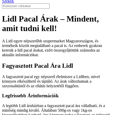
Székek
Lidl Pacal Árak – Mindent,
amit tudni kell!
A Lidl egyre népszerűbb szupermarket Magyarországon, és
termékeik között megtalálható a pacal is. Az emberek gyakran
keresik a lidl pacal árakat, ezért összegyűjtöttük számodra az
aktuális információkat.
Fagyasztott Pacal Ára Lidl
A fagyasztott pacal egy népszerű élelmiszer a Lidlben, mivel
könnyen elkészíthető és tápláló. Az árak változhatnak a
szezonalitástól és az ellátás helyzetétől függően.
Legfrissebb Árinformációk
A legtöbb Lidl áruházban a fagyasztott pacal ára vállalható, és a
minőség mindig kiváló. Általában 500g-os vagy 1kg-os
kiszerelésekben kapható, így könnyen tudsz választani az igényeid