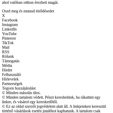
ahol valóban otthon érezheti magát.
Oszd meg és mutasd törődésedet
X
Facebook
Instagram
LinkedIn
YouTube
Pinterest
TikTok
Mail
RSS
Rólunk
Támogatás
Média
Hirdet
Felhasználó
Hírlevelek
Partnerségek
Tegyen hozzájárulást
© Minden másolás tilos.
© Minden tartalom védett. Pénzt kereshetünk, ha rákattint egy
linkre, és vásárol egy kereskedőtől.
© Ez az oldal szerzői jogvédelem alatt áll. A linkjeinken keresztül
történő vásárlások esetén jutalékot kaphatunk. A tartalom csak