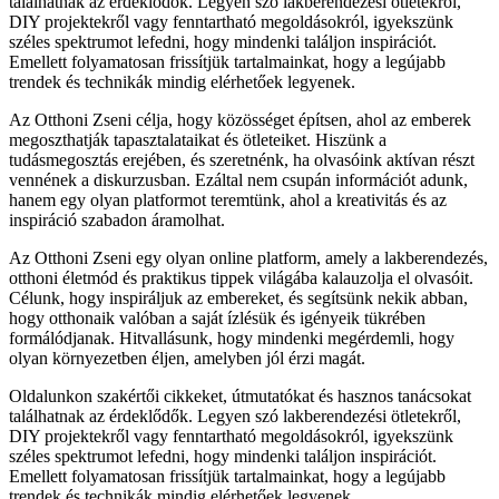
találhatnak az érdeklődők. Legyen szó lakberendezési ötletekről,
DIY projektekről vagy fenntartható megoldásokról, igyekszünk
széles spektrumot lefedni, hogy mindenki találjon inspirációt.
Emellett folyamatosan frissítjük tartalmainkat, hogy a legújabb
trendek és technikák mindig elérhetőek legyenek.
Az Otthoni Zseni célja, hogy közösséget építsen, ahol az emberek
megoszthatják tapasztalataikat és ötleteiket. Hiszünk a
tudásmegosztás erejében, és szeretnénk, ha olvasóink aktívan részt
vennének a diskurzusban. Ezáltal nem csupán információt adunk,
hanem egy olyan platformot teremtünk, ahol a kreativitás és az
inspiráció szabadon áramolhat.
Az Otthoni Zseni egy olyan online platform, amely a lakberendezés,
otthoni életmód és praktikus tippek világába kalauzolja el olvasóit.
Célunk, hogy inspiráljuk az embereket, és segítsünk nekik abban,
hogy otthonaik valóban a saját ízlésük és igényeik tükrében
formálódjanak. Hitvallásunk, hogy mindenki megérdemli, hogy
olyan környezetben éljen, amelyben jól érzi magát.
Oldalunkon szakértői cikkeket, útmutatókat és hasznos tanácsokat
találhatnak az érdeklődők. Legyen szó lakberendezési ötletekről,
DIY projektekről vagy fenntartható megoldásokról, igyekszünk
széles spektrumot lefedni, hogy mindenki találjon inspirációt.
Emellett folyamatosan frissítjük tartalmainkat, hogy a legújabb
trendek és technikák mindig elérhetőek legyenek.