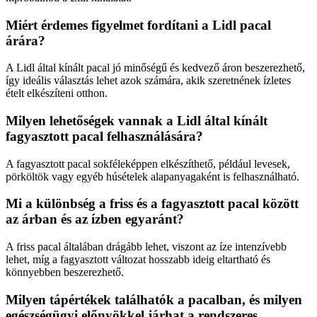
Miért érdemes figyelmet fordítani a Lidl pacal
árára?
A Lidl által kínált pacal jó minőségű és kedvező áron beszerezhető,
így ideális választás lehet azok számára, akik szeretnének ízletes
ételt elkészíteni otthon.
Milyen lehetőségek vannak a Lidl által kínált
fagyasztott pacal felhasználására?
A fagyasztott pacal sokféleképpen elkészíthető, például levesek,
pörköltök vagy egyéb húsételek alapanyagaként is felhasználható.
Mi a különbség a friss és a fagyasztott pacal között
az árban és az ízben egyaránt?
A friss pacal általában drágább lehet, viszont az íze intenzívebb
lehet, míg a fagyasztott változat hosszabb ideig eltartható és
könnyebben beszerezhető.
Milyen tápértékek találhatók a pacalban, és milyen
egészségügyi előnyökkel járhat a rendszeres