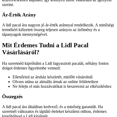
szerint.
Ár-Érték Arány
A lidl pacal ára nagyon jó ár-érték aránnyal rendelkezik. A minőségi
termékért kifizetett összeg teljesen arányos az ízélmény és a
tápanyagok mennyiségével.
Mit Érdemes Tudni a Lidl Pacal
Vásárlásáról?
Ha szeretnéd kipróbálni a Lidl fagyasztott pacalát, néhány fontos
dolgot érdemes figyelembe venned:
Ellenőrizd az áruház készletét, mielőtt vásárolnál
Olvass utána az aktuális árnak az online felületeiken
Ne felejts el más hozzávalókat is beszerezni az elkészítéshez
Összegzés
A lidl pacal ára általában kedvező, és a minőség garantált. Ha
szeretnél változatos és tápláló ételeket készíteni otthon, érdemes
kipróbálnod a Lidl kínálatát.