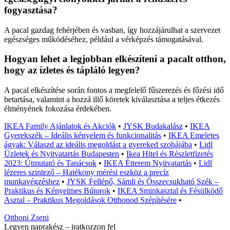
fogyasztása?
A pacal gazdag fehérjében és vasban, így hozzájárulhat a szervezet
egészséges működéséhez, például a vérképzés támogatásával.
Hogyan lehet a legjobban elkészíteni a pacalt otthon,
hogy az ízletes és tápláló legyen?
A pacal elkészítése során fontos a megfelelő fűszerezés és főzési idő
betartása, valamint a hozzá illő köretek kiválasztása a teljes étkezés
élményének fokozása érdekében.
IKEA Family Ajánlatok és Akciók
•
JYSK Budakalász
•
IKEA
Gyerekszék – Ideális kényelem és funkcionalitás
•
IKEA Emeletes
ágyak: Válaszd az ideális megoldást a gyereked szobájába
•
Lidl
Üzletek és Nyitvatartás Budapesten
•
Ikea Hitel és Részletfizetés
2023: Útmutató és Tanácsok
•
IKEA Étterem Nyitvatartás
•
Lidl
lézeres szintező – Hatékony mérési eszköz a precíz
munkavégzéshez
•
JYSK Fellépő, Sámli és Összecsukható Szék –
Praktikus és Kényelmes Bútorok
•
IKEA Sminkasztal és Fésülködő
Asztal – Praktikus Megoldások Otthonod Szépítésére
•
Otthoni Zseni
Legyen naprakész – iratkozzon fel