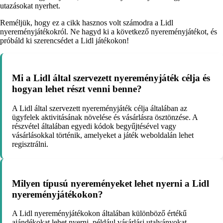
utazásokat nyerhet.
Reméljük, hogy ez a cikk hasznos volt számodra a Lidl
nyereményjátékokról. Ne hagyd ki a következő nyereményjátékot, és
próbáld ki szerencsédet a Lidl játékokon!
Mi a Lidl által szervezett nyereményjáték célja és
hogyan lehet részt venni benne?
A Lidl által szervezett nyereményjáték célja általában az
ügyfelek aktivitásának növelése és vásárlásra ösztönzése. A
részvétel általában egyedi kódok begyűjtésével vagy
vásárlásokkal történik, amelyeket a játék weboldalán lehet
regisztrálni.
Milyen típusú nyereményeket lehet nyerni a Lidl
nyereményjátékokon?
A Lidl nyereményjátékokon általában különböző értékű
ajándékokat lehet nyerni, például vásárlási utalványokat,