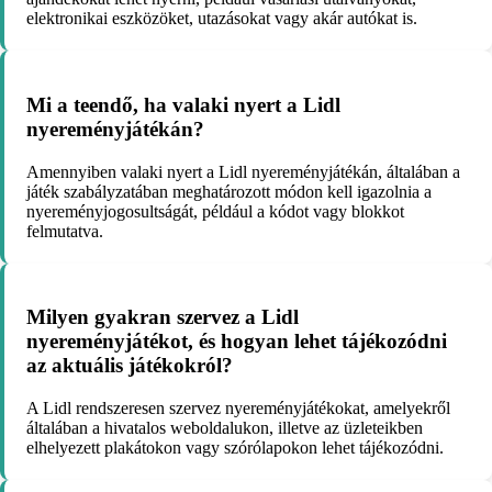
elektronikai eszközöket, utazásokat vagy akár autókat is.
Mi a teendő, ha valaki nyert a Lidl
nyereményjátékán?
Amennyiben valaki nyert a Lidl nyereményjátékán, általában a
játék szabályzatában meghatározott módon kell igazolnia a
nyereményjogosultságát, például a kódot vagy blokkot
felmutatva.
Milyen gyakran szervez a Lidl
nyereményjátékot, és hogyan lehet tájékozódni
az aktuális játékokról?
A Lidl rendszeresen szervez nyereményjátékokat, amelyekről
általában a hivatalos weboldalukon, illetve az üzleteikben
elhelyezett plakátokon vagy szórólapokon lehet tájékozódni.