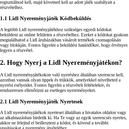
regisztrálnod kell, majd követned kell az adott játék szabályait a
részvételhez.
1.1 Lidl Nyereményjáték Kódbeküldés
A legtöbb Lidl nyereményjátékhoz szükséges egyedi kódokat
beküldeni az online felületen a részvételhez. Ezeket a kódokat gyakran
megtalálhatod a Lidl áruházakban vásárolt termékek csomagolásán
vagy blokkján. Fontos figyelni a beküldési határidőkre, hogy érvényes
legyen a részvétel.
2. Hogy Nyerj a Lidl Nyereményjátékon?
A Lidl nyereményjátékokon való nyeréshez általában szerencse kell,
azonban vannak olyan tippek és trükkök, amelyekkel növelheted a
nyerési esélyeidet. Fontos figyelni a részvételi feltételekre, és
rendszeresen ellenőrizni az esetleges nyereményeket.
2.1 Lidl Nyereményjáték Nyertesek
A Lidl nyereményjátékok nyertesei általában a hivatalos oldalon vagy
az alkalmazásban hirdetik ki. Ha Te vagy az egyik szerencsés nyertes,
akkor ne felejtsd el beilleszteni a kódot, és kövesd a további
utasításokat a nyeremény átvételéhez.