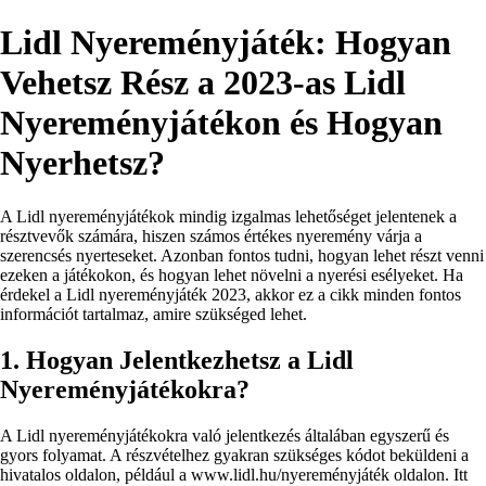
Lidl Nyereményjáték: Hogyan
Vehetsz Rész a 2023-as Lidl
Nyereményjátékon és Hogyan
Nyerhetsz?
A Lidl nyereményjátékok mindig izgalmas lehetőséget jelentenek a
résztvevők számára, hiszen számos értékes nyeremény várja a
szerencsés nyerteseket. Azonban fontos tudni, hogyan lehet részt venni
ezeken a játékokon, és hogyan lehet növelni a nyerési esélyeket. Ha
érdekel a Lidl nyereményjáték 2023, akkor ez a cikk minden fontos
információt tartalmaz, amire szükséged lehet.
1. Hogyan Jelentkezhetsz a Lidl
Nyereményjátékokra?
A Lidl nyereményjátékokra való jelentkezés általában egyszerű és
gyors folyamat. A részvételhez gyakran szükséges kódot beküldeni a
hivatalos oldalon, például a www.lidl.hu/nyereményjáték oldalon. Itt