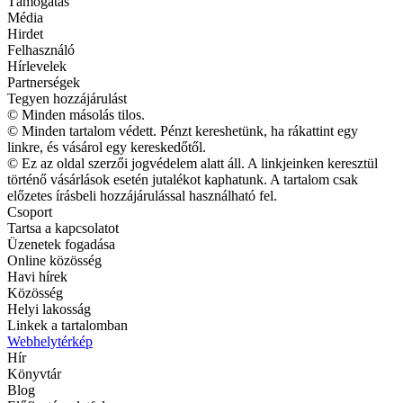
Támogatás
Média
Hirdet
Felhasználó
Hírlevelek
Partnerségek
Tegyen hozzájárulást
© Minden másolás tilos.
© Minden tartalom védett. Pénzt kereshetünk, ha rákattint egy
linkre, és vásárol egy kereskedőtől.
© Ez az oldal szerzői jogvédelem alatt áll. A linkjeinken keresztül
történő vásárlások esetén jutalékot kaphatunk. A tartalom csak
előzetes írásbeli hozzájárulással használható fel.
Csoport
Tartsa a kapcsolatot
Üzenetek fogadása
Online közösség
Havi hírek
Közösség
Helyi lakosság
Linkek a tartalomban
Webhelytérkép
Hír
Könyvtár
Blog