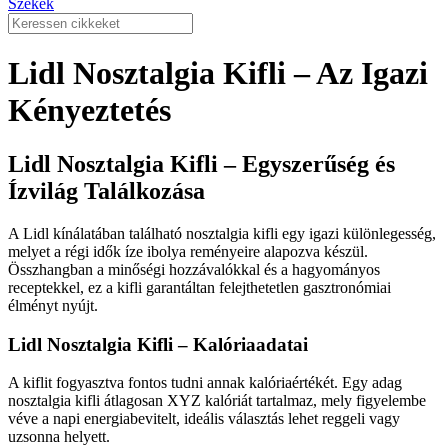
Székek
Lidl Nosztalgia Kifli – Az Igazi
Kényeztetés
Lidl Nosztalgia Kifli – Egyszerűség és
Ízvilág Találkozása
A Lidl kínálatában található nosztalgia kifli egy igazi különlegesség,
melyet a régi idők íze ibolya reményeire alapozva készül.
Összhangban a minőségi hozzávalókkal és a hagyományos
receptekkel, ez a kifli garantáltan felejthetetlen gasztronómiai
élményt nyújt.
Lidl Nosztalgia Kifli – Kalóriaadatai
A kiflit fogyasztva fontos tudni annak kalóriaértékét. Egy adag
nosztalgia kifli átlagosan XYZ kalóriát tartalmaz, mely figyelembe
véve a napi energiabevitelt, ideális választás lehet reggeli vagy
uzsonna helyett.