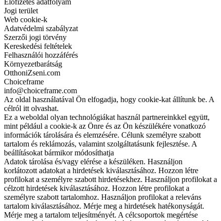
Előfizetés adatfolyam
Jogi terület
Web cookie-k
Adatvédelmi szabályzat
Szerzői jogi törvény
Kereskedési feltételek
Felhasználói hozzáférés
Környezetbarátság
OtthoniZseni.com
Choiceframe
info@choiceframe.com
Az oldal használatával Ön elfogadja, hogy cookie-kat állítunk be. A
célról itt olvashat.
Ez a weboldal olyan technológiákat használ partnereinkkel együtt,
mint például a cookie-k az Önre és az Ön készülékére vonatkozó
információk tárolására és elemzésére. Célunk személyre szabott
tartalom és reklámozás, valamint szolgáltatásunk fejlesztése. A
beállításokat bármikor módosíthatja
Adatok tárolása és/vagy elérése a készüléken. Használjon
korlátozott adatokat a hirdetések kiválasztásához. Hozzon létre
profilokat a személyre szabott hirdetésekhez. Használjon profilokat a
célzott hirdetések kiválasztásához. Hozzon létre profilokat a
személyre szabott tartalomhoz. Használjon profilokat a releváns
tartalom kiválasztásához. Mérje meg a hirdetések hatékonyságát.
Mérje meg a tartalom teljesítményét. A célcsoportok megértése