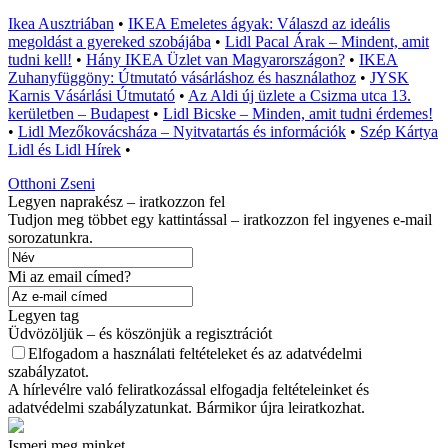
Ikea Ausztriában
•
IKEA Emeletes ágyak: Válaszd az ideális
megoldást a gyereked szobájába
•
Lidl Pacal Árak – Mindent, amit
tudni kell!
•
Hány IKEA Üzlet van Magyarországon?
•
IKEA
Zuhanyfüggöny: Útmutató vásárláshoz és használathoz
•
JYSK
Karnis Vásárlási Útmutató
•
Az Aldi új üzlete a Csizma utca 13.
kerületben – Budapest
•
Lidl Bicske – Minden, amit tudni érdemes!
•
Lidl Mezőkovácsháza – Nyitvatartás és információk
•
Szép Kártya
Lidl és Lidl Hírek
•
Otthoni Zseni
Legyen naprakész – iratkozzon fel
Tudjon meg többet egy kattintással – iratkozzon fel ingyenes e-mail
sorozatunkra.
Mi az email címed?
Legyen tag
Üdvözöljük – és köszönjük a regisztrációt
Elfogadom a használati feltételeket és az adatvédelmi
szabályzatot.
A hírlevélre való feliratkozással elfogadja feltételeinket és
adatvédelmi szabályzatunkat. Bármikor újra leiratkozhat.
Ismerj meg minket