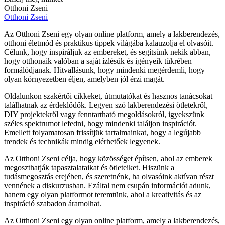
Otthoni Zseni
Otthoni Zseni
Az Otthoni Zseni egy olyan online platform, amely a lakberendezés,
otthoni életmód és praktikus tippek világába kalauzolja el olvasóit.
Célunk, hogy inspiráljuk az embereket, és segítsünk nekik abban,
hogy otthonaik valóban a saját ízlésük és igényeik tükrében
formálódjanak. Hitvallásunk, hogy mindenki megérdemli, hogy
olyan környezetben éljen, amelyben jól érzi magát.
Oldalunkon szakértői cikkeket, útmutatókat és hasznos tanácsokat
találhatnak az érdeklődők. Legyen szó lakberendezési ötletekről,
DIY projektekről vagy fenntartható megoldásokról, igyekszünk
széles spektrumot lefedni, hogy mindenki találjon inspirációt.
Emellett folyamatosan frissítjük tartalmainkat, hogy a legújabb
trendek és technikák mindig elérhetőek legyenek.
Az Otthoni Zseni célja, hogy közösséget építsen, ahol az emberek
megoszthatják tapasztalataikat és ötleteiket. Hiszünk a
tudásmegosztás erejében, és szeretnénk, ha olvasóink aktívan részt
vennének a diskurzusban. Ezáltal nem csupán információt adunk,
hanem egy olyan platformot teremtünk, ahol a kreativitás és az
inspiráció szabadon áramolhat.
Az Otthoni Zseni egy olyan online platform, amely a lakberendezés,