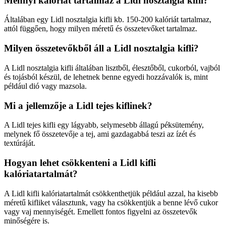
Mennyi kalóriát tartalmaz a Lidl nosztalgia kifli?
Általában egy Lidl nosztalgia kifli kb. 150-200 kalóriát tartalmaz,
attól függően, hogy milyen méretű és összetevőket tartalmaz.
Milyen összetevőkből áll a Lidl nosztalgia kifli?
A Lidl nosztalgia kifli általában lisztből, élesztőből, cukorból, vajból
és tojásból készül, de lehetnek benne egyedi hozzávalók is, mint
például dió vagy mazsola.
Mi a jellemzője a Lidl tejes kiflinek?
A Lidl tejes kifli egy lágyabb, selymesebb állagú péksütemény,
melynek fő összetevője a tej, ami gazdagabbá teszi az ízét és
textúráját.
Hogyan lehet csökkenteni a Lidl kifli
kalóriatartalmát?
A Lidl kifli kalóriatartalmát csökkenthetjük például azzal, ha kisebb
méretű kifliket választunk, vagy ha csökkentjük a benne lévő cukor
vagy vaj mennyiségét. Emellett fontos figyelni az összetevők
minőségére is.