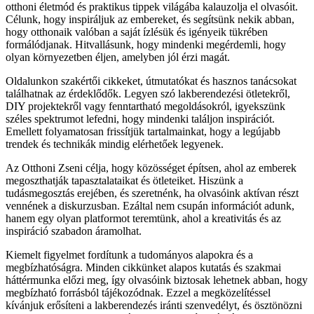
otthoni életmód és praktikus tippek világába kalauzolja el olvasóit.
Célunk, hogy inspiráljuk az embereket, és segítsünk nekik abban,
hogy otthonaik valóban a saját ízlésük és igényeik tükrében
formálódjanak. Hitvallásunk, hogy mindenki megérdemli, hogy
olyan környezetben éljen, amelyben jól érzi magát.
Oldalunkon szakértői cikkeket, útmutatókat és hasznos tanácsokat
találhatnak az érdeklődők. Legyen szó lakberendezési ötletekről,
DIY projektekről vagy fenntartható megoldásokról, igyekszünk
széles spektrumot lefedni, hogy mindenki találjon inspirációt.
Emellett folyamatosan frissítjük tartalmainkat, hogy a legújabb
trendek és technikák mindig elérhetőek legyenek.
Az Otthoni Zseni célja, hogy közösséget építsen, ahol az emberek
megoszthatják tapasztalataikat és ötleteiket. Hiszünk a
tudásmegosztás erejében, és szeretnénk, ha olvasóink aktívan részt
vennének a diskurzusban. Ezáltal nem csupán információt adunk,
hanem egy olyan platformot teremtünk, ahol a kreativitás és az
inspiráció szabadon áramolhat.
Kiemelt figyelmet fordítunk a tudományos alapokra és a
megbízhatóságra. Minden cikkünket alapos kutatás és szakmai
háttérmunka előzi meg, így olvasóink biztosak lehetnek abban, hogy
megbízható forrásból tájékozódnak. Ezzel a megközelítéssel
kívánjuk erősíteni a lakberendezés iránti szenvedélyt, és ösztönözni