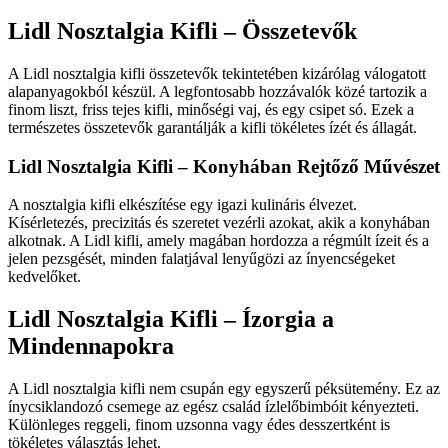
Lidl Nosztalgia Kifli – Összetevők
A Lidl nosztalgia kifli összetevők tekintetében kizárólag válogatott
alapanyagokból készül. A legfontosabb hozzávalók közé tartozik a
finom liszt, friss tejes kifli, minőségi vaj, és egy csipet só. Ezek a
természetes összetevők garantálják a kifli tökéletes ízét és állagát.
Lidl Nosztalgia Kifli – Konyhában Rejtőző Művészet
A nosztalgia kifli elkészítése egy igazi kulináris élvezet.
Kísérletezés, precizitás és szeretet vezérli azokat, akik a konyhában
alkotnak. A Lidl kifli, amely magában hordozza a régmúlt ízeit és a
jelen pezsgését, minden falatjával lenyűgözi az ínyencségeket
kedvelőket.
Lidl Nosztalgia Kifli – Ízorgia a
Mindennapokra
A Lidl nosztalgia kifli nem csupán egy egyszerű péksütemény. Ez az
ínycsiklandozó csemege az egész család ízlelőbimbóit kényezteti.
Különleges reggeli, finom uzsonna vagy édes desszertként is
tökéletes választás lehet.