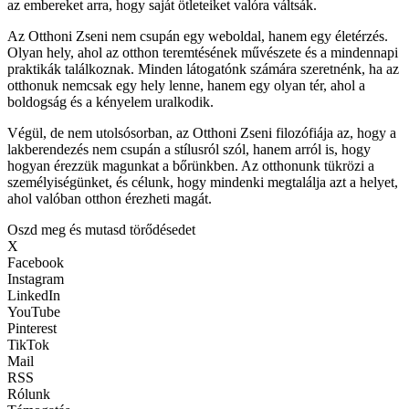
az embereket arra, hogy saját ötleteiket valóra váltsák.
Az Otthoni Zseni nem csupán egy weboldal, hanem egy életérzés.
Olyan hely, ahol az otthon teremtésének művészete és a mindennapi
praktikák találkoznak. Minden látogatónk számára szeretnénk, ha az
otthonuk nemcsak egy hely lenne, hanem egy olyan tér, ahol a
boldogság és a kényelem uralkodik.
Végül, de nem utolsósorban, az Otthoni Zseni filozófiája az, hogy a
lakberendezés nem csupán a stílusról szól, hanem arról is, hogy
hogyan érezzük magunkat a bőrünkben. Az otthonunk tükrözi a
személyiségünket, és célunk, hogy mindenki megtalálja azt a helyet,
ahol valóban otthon érezheti magát.
Oszd meg és mutasd törődésedet
X
Facebook
Instagram
LinkedIn
YouTube
Pinterest
TikTok
Mail
RSS
Rólunk