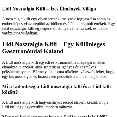
Lidl Nosztalgia Kifli – Ízes Élmények Világa
A nosztalgia kifli egy olyan termék, melynek fogyasztása során az
ember képes visszarepülni az időben és átélni a régmúlt értékeit. Egy
falat nosztalgia kifli egy egész élménnyé válhat az ízek és illatok
varázslatos világában.
Lidl Nosztalgia Kifli – Egy Különleges
Gasztronómiai Kaland
A Lidl nosztalgia kifli egyedi és kifinomult ízvilága garantáltan
elvarázsolja azokat, akik szeretik az igényes és kézműves
péksüteményeket. Bármely alkalomra tökéletes választás lehet, hogy
egy kis nosztalgiát és luxust csempésszünk a mindennapjainkba.
Mi a különbség a Lidl nosztalgia kifli és a Lidl kifli
között?
A Lidl nosztalgia kifli hagyományos recept alapján készül, míg a
Lidl kifli egy egyszerűbb, modern változat.