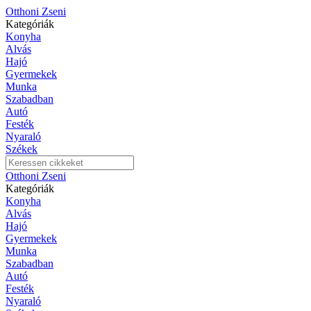
Otthoni Zseni
Kategóriák
Konyha
Alvás
Hajó
Gyermekek
Munka
Szabadban
Autó
Festék
Nyaraló
Székek
Otthoni Zseni
Kategóriák
Konyha
Alvás
Hajó
Gyermekek
Munka
Szabadban
Autó
Festék
Nyaraló