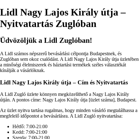
Lidl Nagy Lajos Király útja –
Nyitvatartás Zuglóban
Üdvözöljük a Lidl Zuglóban!
A Lidl számos népszerű bevásárlási célpontja Budapestnek, és
Zuglóban sem okoz csalódást. A Lidl Nagy Lajos Király útja üzletében
a minőségi élelmiszerek és háztartási termékek széles választékát
kínálják a vásárlóknak.
Lidl Nagy Lajos Király útja – Cím és Nyitvatartás
A Lidl Zugló üzlete könnyen megközelíthető a Nagy Lajos Király
útján. A pontos címe: Nagy Lajos Király útja [üzlet száma], Budapest.
Az üzlet nyitva tartása rugalmas, hogy minden vásárló megtalálhassa a
megfelelő időpontot a bevásárlásra. A Lidl Zugló nyitvatartása:
Hétfő: 7:00-21:00
Kedd: 7:00-21:00
Szerda: 7:00-21:00