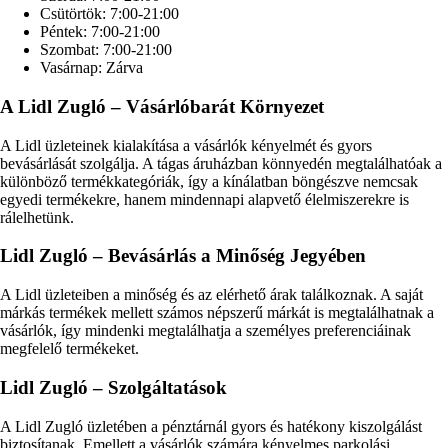
Csütörtök: 7:00-21:00
Péntek: 7:00-21:00
Szombat: 7:00-21:00
Vasárnap: Zárva
A Lidl Zugló – Vásárlóbarát Környezet
A Lidl üzleteinek kialakítása a vásárlók kényelmét és gyors
bevásárlását szolgálja. A tágas áruházban könnyedén megtalálhatóak a
különböző termékkategóriák, így a kínálatban böngészve nemcsak
egyedi termékekre, hanem mindennapi alapvető élelmiszerekre is
rálelhetünk.
Lidl Zugló – Bevásárlás a Minőség Jegyében
A Lidl üzleteiben a minőség és az elérhető árak találkoznak. A saját
márkás termékek mellett számos népszerű márkát is megtalálhatnak a
vásárlók, így mindenki megtalálhatja a személyes preferenciáinak
megfelelő termékeket.
Lidl Zugló – Szolgáltatások
A Lidl Zugló üzletében a pénztárnál gyors és hatékony kiszolgálást
biztosítanak. Emellett a vásárlók számára kényelmes parkolási