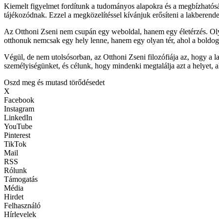
Kiemelt figyelmet fordítunk a tudományos alapokra és a megbízhatósá
tájékozódnak. Ezzel a megközelítéssel kívánjuk erősíteni a lakberendez
Az Otthoni Zseni nem csupán egy weboldal, hanem egy életérzés. Oly
otthonuk nemcsak egy hely lenne, hanem egy olyan tér, ahol a boldog
Végül, de nem utolsósorban, az Otthoni Zseni filozófiája az, hogy a 
személyiségünket, és célunk, hogy mindenki megtalálja azt a helyet, a
Oszd meg és mutasd törődésedet
X
Facebook
Instagram
LinkedIn
YouTube
Pinterest
TikTok
Mail
RSS
Rólunk
Támogatás
Média
Hirdet
Felhasználó
Hírlevelek