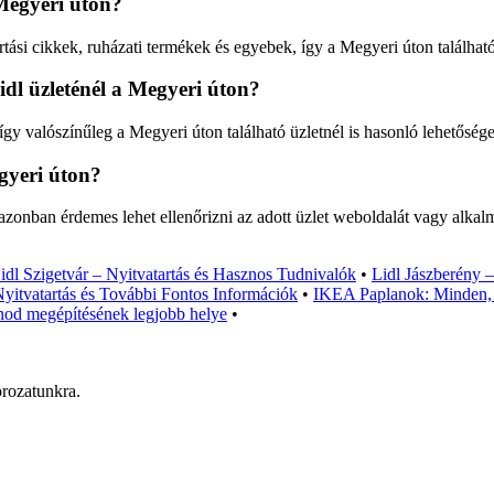
 Megyeri úton?
tási cikkek, ruházati termékek és egyebek, így a Megyeri úton található
idl üzleténél a Megyeri úton?
 így valószínűleg a Megyeri úton található üzletnél is hasonló lehetőség
egyeri úton?
t, azonban érdemes lehet ellenőrizni az adott üzlet weboldalát vagy alka
idl Szigetvár – Nyitvatartás és Hasznos Tudnivalók
•
Lidl Jászberény –
yitvatartás és További Fontos Információk
•
IKEA Paplanok: Minden, a
od megépítésének legjobb helye
•
orozatunkra.