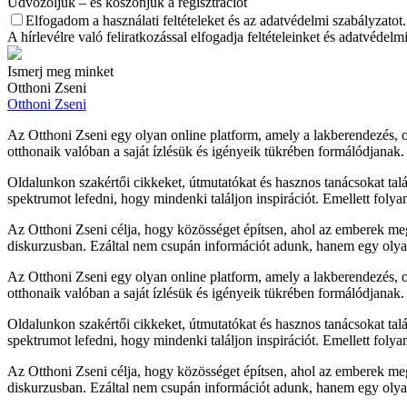
Üdvözöljük – és köszönjük a regisztrációt
Elfogadom a használati feltételeket és az adatvédelmi szabályzatot.
A hírlevélre való feliratkozással elfogadja feltételeinket és adatvédel
Ismerj meg minket
Otthoni Zseni
Otthoni Zseni
Az Otthoni Zseni egy olyan online platform, amely a lakberendezés, ot
otthonaik valóban a saját ízlésük és igényeik tükrében formálódjanak
Oldalunkon szakértői cikkeket, útmutatókat és hasznos tanácsokat tal
spektrumot lefedni, hogy mindenki találjon inspirációt. Emellett folya
Az Otthoni Zseni célja, hogy közösséget építsen, ahol az emberek mego
diskurzusban. Ezáltal nem csupán információt adunk, hanem egy olyan 
Az Otthoni Zseni egy olyan online platform, amely a lakberendezés, ot
otthonaik valóban a saját ízlésük és igényeik tükrében formálódjanak
Oldalunkon szakértői cikkeket, útmutatókat és hasznos tanácsokat tal
spektrumot lefedni, hogy mindenki találjon inspirációt. Emellett folya
Az Otthoni Zseni célja, hogy közösséget építsen, ahol az emberek mego
diskurzusban. Ezáltal nem csupán információt adunk, hanem egy olyan 