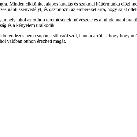
gra. Minden cikkünket alapos kutatás és szakmai háttérmunka előzi me
és iránti szenvedélyt, és ösztönözni az embereket arra, hogy saját ötlete
an hely, ahol az otthon teremtésének művészete és a mindennapi prakti
ság és a kényelem uralkodik.
lakberendezés nem csupán a stílusról szól, hanem arról is, hogy hogya
hol valóban otthon érezheti magát.