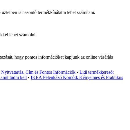
 üzletben is hasonló termékkínálatra lehet számítani.
ekkel lehet számolni.
lmazását, hogy pontos információkat kapjunk az online vásárlás
 Nyitvatartás, Cím és Fontos Információk
•
Lidl termékkereső:
mit tudni kell
•
IKEA Pelenkázó Komód: Kényelmes és Praktikus