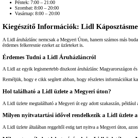
Péntek: 7:00 – 21:00
Szombat: 8:00 – 20:00
Vasárnap: 8:00 – 20:00
Kiegészítő Információk: Lidl Káposztásmeg
A Lidl áruházlánc nemcsak a Megyeri Úton, hanem számos más budapest
érdemes felkeresnie ezeket az üzleteket is.
Érdemes Tudni a Lidl Áruházláncról
A Lidl az egyik legismertebb diszkont áruházlánc Magyarországon és v
Reméljük, hogy e cikk segített abban, hogy részletes információkat kap
Hol található a Lidl üzlete a Megyeri úton?
A Lidl üzlete megtalálható a Megyeri út egy adott szakaszán, példáu
Milyen nyitvatartási idővel rendelkezik a Lidl üzlete
A Lidl üzlete általában reggeltől estig tart nyitva a Megyeri úton, az