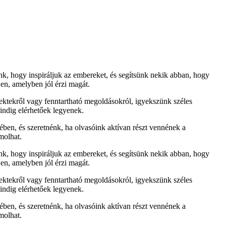
unk, hogy inspiráljuk az embereket, és segítsünk nekik abban, hogy
en, amelyben jól érzi magát.
jektekről vagy fenntartható megoldásokról, igyekszünk széles
mindig elérhetőek legyenek.
jében, és szeretnénk, ha olvasóink aktívan részt vennének a
molhat.
unk, hogy inspiráljuk az embereket, és segítsünk nekik abban, hogy
en, amelyben jól érzi magát.
jektekről vagy fenntartható megoldásokról, igyekszünk széles
mindig elérhetőek legyenek.
jében, és szeretnénk, ha olvasóink aktívan részt vennének a
molhat.