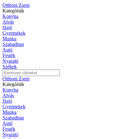
Otthoni Zseni
Kategóriák
Konyha
Alvás
Hajó
Gyermekek
Munka
Szabadban
Autó
Festék
Nyaraló
Székek
Otthoni Zseni
Kategóriák
Konyha
Alvás
Hajó
Gyermekek
Munka
Szabadban
Autó
Festék
Nyaraló