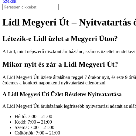
Székek
Lidl Megyeri Út – Nyitvatartás 
Létezik-e Lidl üzlet a Megyeri Úton?
A Lidl, mint népszerű diszkont áruházlánc, számos üzlettel rendelkezi
Mikor nyit és zár a Lidl Megyeri Út?
A Lidl Megyeri Úti üzlete általában reggel 7 órakor nyit, és este 9 órá
érdemes a konkrét naponkénti nyitvatartást ellenőrizni.
A Lidl Megyeri Úti Üzlet Részletes Nyitvatartása
A Lidl Megyeri Úti áruházának legfrissebb nyitvatartási adatait az alá
Hétfő: 7:00 – 21:00
Kedd: 7:00 – 21:00
Szerda: 7:00 – 21:00
Csütörtök: 7:00 – 21:00