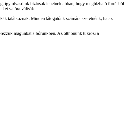
g, így olvasóink biztosak lehetnek abban, hogy megbízható forrásból
iket valóra váltsák.
kák találkoznak. Minden látogatónk számára szeretnénk, ha az
n érezzük magunkat a bőrünkben. Az otthonunk tükrözi a