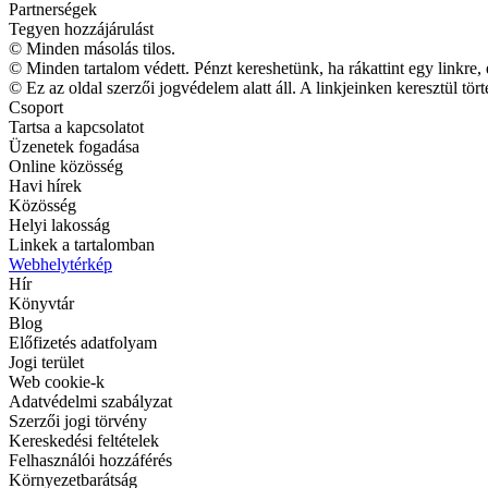
Partnerségek
Tegyen hozzájárulást
© Minden másolás tilos.
© Minden tartalom védett. Pénzt kereshetünk, ha rákattint egy linkre, 
© Ez az oldal szerzői jogvédelem alatt áll. A linkjeinken keresztül tör
Csoport
Tartsa a kapcsolatot
Üzenetek fogadása
Online közösség
Havi hírek
Közösség
Helyi lakosság
Linkek a tartalomban
Webhelytérkép
Hír
Könyvtár
Blog
Előfizetés adatfolyam
Jogi terület
Web cookie-k
Adatvédelmi szabályzat
Szerzői jogi törvény
Kereskedési feltételek
Felhasználói hozzáférés
Környezetbarátság