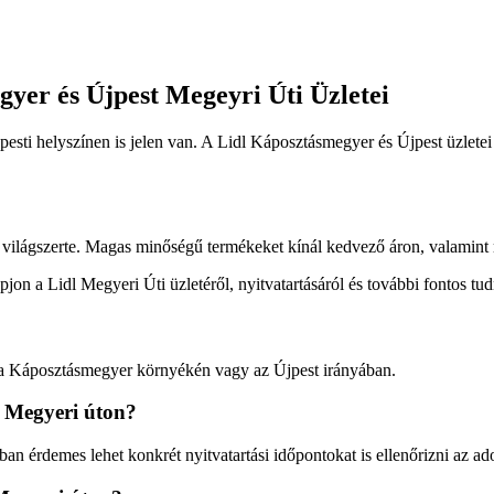
yer és Újpest Megeyri Úti Üzletei
i helyszínen is jelen van. A Lidl Káposztásmegyer és Újpest üzletei 
ilágszerte. Magas minőségű termékeket kínál kedvező áron, valamint re
jon a Lidl Megyeri Úti üzletéről, nyitvatartásáról és további fontos tud
l a Káposztásmegyer környékén vagy az Újpest irányában.
 a Megyeri úton?
onban érdemes lehet konkrét nyitvatartási időpontokat is ellenőrizni az a