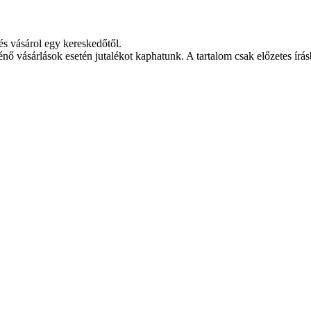
és vásárol egy kereskedőtől.
ténő vásárlások esetén jutalékot kaphatunk. A tartalom csak előzetes írás