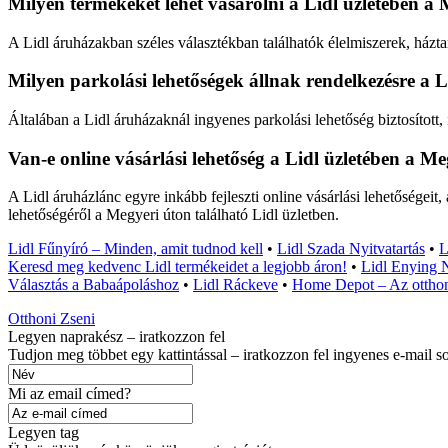
Milyen termékeket lehet vásárolni a Lidl üzletében a
A Lidl áruházakban széles választékban találhatók élelmiszerek, háztar
Milyen parkolási lehetőségek állnak rendelkezésre a L
Általában a Lidl áruházaknál ingyenes parkolási lehetőség biztosított,
Van-e online vásárlási lehetőség a Lidl üzletében a M
A Lidl áruházlánc egyre inkább fejleszti online vásárlási lehetőségei
lehetőségéről a Megyeri úton található Lidl üzletben.
Lidl Fűnyíró – Minden, amit tudnod kell
•
Lidl Szada Nyitvatartás
•
L
Keresd meg kedvenc Lidl termékeidet a legjobb áron!
•
Lidl Enying N
Választás a Babaápoláshoz
•
Lidl Ráckeve
•
Home Depot – Az otthon
Otthoni Zseni
Legyen naprakész – iratkozzon fel
Tudjon meg többet egy kattintással – iratkozzon fel ingyenes e-mail s
Mi az email címed?
Legyen tag