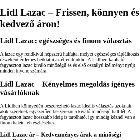
Lidl Lazac – Frissen, könnyen és
kedvező áron!
Lidl Lazac: egészséges és finom választás
A lazac egy rendkívül népszerű halfajta, melyet egészséges táplálkozás
részeként érdemes beiktatni az étrendünkbe. A Lidlben kapható
fagyasztott lazac kiváló minőségű és és első osztályú ízélményt nyújt
minden ínyenc számára.
Lidl Lazac – Kényelmes megoldás igényes
vásárlóknak
A Lidlben könnyedén beszerezhető lazac ideális választás azoknak,
akik szeretnék egyszerűen beszerezni a kiváló minőségű halfilét. A
fagyasztott lazac hosszabb ideig is tárolható, így mindig kéznél van a
finom halétel elkészítéséhez.
Lidl Lazac ár – Kedvezményes árak a minőségi