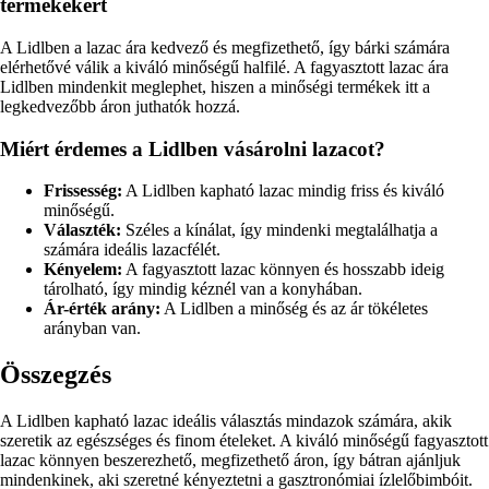
termékekért
A Lidlben a lazac ára kedvező és megfizethető, így bárki számára
elérhetővé válik a kiváló minőségű halfilé. A fagyasztott lazac ára
Lidlben mindenkit meglephet, hiszen a minőségi termékek itt a
legkedvezőbb áron juthatók hozzá.
Miért érdemes a Lidlben vásárolni lazacot?
Frissesség:
A Lidlben kapható lazac mindig friss és kiváló
minőségű.
Választék:
Széles a kínálat, így mindenki megtalálhatja a
számára ideális lazacfélét.
Kényelem:
A fagyasztott lazac könnyen és hosszabb ideig
tárolható, így mindig kéznél van a konyhában.
Ár-érték arány:
A Lidlben a minőség és az ár tökéletes
arányban van.
Összegzés
A Lidlben kapható lazac ideális választás mindazok számára, akik
szeretik az egészséges és finom ételeket. A kiváló minőségű fagyasztott
lazac könnyen beszerezhető, megfizethető áron, így bátran ajánljuk
mindenkinek, aki szeretné kényeztetni a gasztronómiai ízlelőbimbóit.