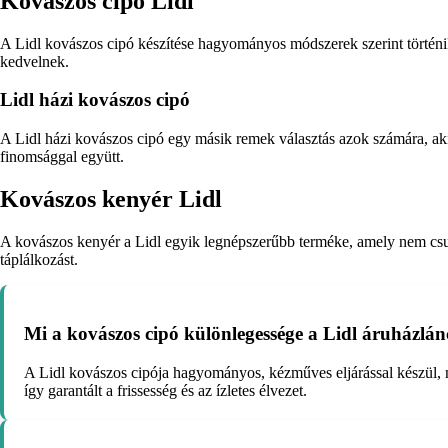
Kovászos cipó Lidl
A Lidl kovászos cipó készítése hagyományos módszerek szerint történik, a
kedvelnek.
Lidl házi kovászos cipó
A Lidl házi kovászos cipó egy másik remek választás azok számára, akik
finomsággal együtt.
Kovászos kenyér Lidl
A kovászos kenyér a Lidl egyik legnépszerűbb terméke, amely nem csupá
táplálkozást.
Mi a kovászos cipó különlegessége a Lidl áruházlá
A Lidl kovászos cipója hagyományos, kézműves eljárással készül, 
így garantált a frissesség és az ízletes élvezet.