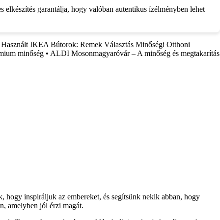
s elkészítés garantálja, hogy valóban autentikus ízélményben lehet
•
Használt IKEA Bútorok: Remek Választás Minőségi Otthoni
émium minőség
•
ALDI Mosonmagyaróvár – A minőség és megtakarítás
nk, hogy inspiráljuk az embereket, és segítsünk nekik abban, hogy
n, amelyben jól érzi magát.