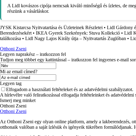
A Lidl kovászos cipója nemcsak kiváló minőségű és ízletes, de megf
részünk a vásárláskor.
JYSK Kistarcsa Nyitvatartása és Üzleteinek Részletei
•
Lidl Gárdony é
Berendezésekért
•
IKEA Gyerek Szekrények: Stuva Kollekció
•
Lidl K
találkozása
•
Lidl Nagy Lajos Király útja – Nyitvatartás Zuglóban
•
Li
Otthoni Zseni
Legyen naprakész – iratkozzon fel
Tudjon meg többet egy kattintással – iratkozzon fel ingyenes e-mail so
Mi az email címed?
Legyen tag
Elfogadom a használati feltételeket és az adatvédelmi szabályzatot.
A hírlevélre való feliratkozással elfogadja feltételeinket és adatvédelmi
Ismerj meg minket
Otthoni Zseni
Otthoni Zseni
Az Otthoni Zseni egy olyan online platform, amely a lakberendezés, ott
otthonaik valóban a saját ízlésük és igényeik tükrében formálódjanak.