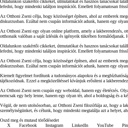
Oldalunkon szakértői cikkeket, útmutatókat és hasznos tanácsokat talá
lefedni, hogy mindenki találjon inspirációt. Emellett folyamatosan fris
Az Otthoni Zseni célja, hogy közösséget építsen, ahol az emberek megos
diskurzusban. Ezáltal nem csupán információt adunk, hanem egy olyan p
Az Otthoni Zseni egy olyan online platform, amely a lakberendezés, ott
otthonaik valóban a saját ízlésük és igényeik tükrében formálódjanak.
Oldalunkon szakértői cikkeket, útmutatókat és hasznos tanácsokat talá
lefedni, hogy mindenki találjon inspirációt. Emellett folyamatosan fris
Az Otthoni Zseni célja, hogy közösséget építsen, ahol az emberek megos
diskurzusban. Ezáltal nem csupán információt adunk, hanem egy olyan p
Kiemelt figyelmet fordítunk a tudományos alapokra és a megbízhatóság
tájékozódnak. Ezzel a megközelítéssel kívánjuk erősíteni a lakberendezés
Az Otthoni Zseni nem csupán egy weboldal, hanem egy életérzés. Olyan
nemcsak egy hely lenne, hanem egy olyan tér, ahol a boldogság és a k
Végül, de nem utolsósorban, az Otthoni Zseni filozófiája az, hogy a l
személyiségünket, és célunk, hogy mindenki megtalálja azt a helyet, ah
Oszd meg és mutasd törődésedet
X
Facebook
Instagram
LinkedIn
YouTube
Pin