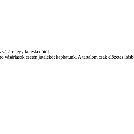
s vásárol egy kereskedőtől.
nő vásárlások esetén jutalékot kaphatunk. A tartalom csak előzetes írásbe