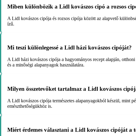
Miben különbözik a Lidl kovászos cipó a rozsos cip
A Lidl kovászos cipója és rozsos cipója között az alapvető különbs
ízű.
Mi teszi különlegessé a Lidl házi kovászos cipóját?
A Lidl házi kovászos cipója a hagyományos recept alapján, otthoni
és a minőségi alapanyagok használatára.
Milyen összetevőket tartalmaz a Lidl kovászos cipó
A Lidl kovászos cipója természetes alapanyagokból készül, mint péld
emészthetőségükhöz is.
Miért érdemes választani a Lidl kovászos cipóját a 