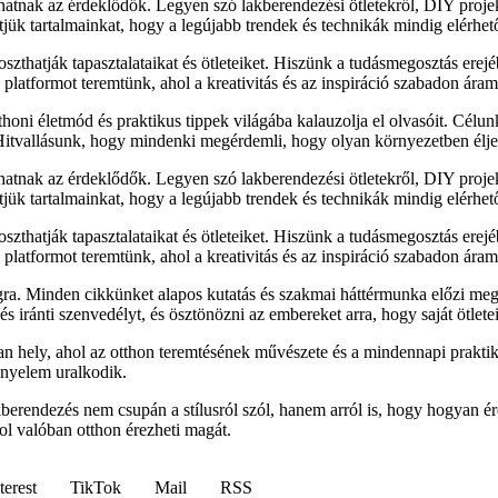
lhatnak az érdeklődők. Legyen szó lakberendezési ötletekről, DIY proj
sítjük tartalmainkat, hogy a legújabb trendek és technikák mindig elérhe
zthatják tapasztalataikat és ötleteiket. Hiszünk a tudásmegosztás erejé
latformot teremtünk, ahol a kreativitás és az inspiráció szabadon áram
honi életmód és praktikus tippek világába kalauzolja el olvasóit. Célu
 Hitvallásunk, hogy mindenki megérdemli, hogy olyan környezetben élje
lhatnak az érdeklődők. Legyen szó lakberendezési ötletekről, DIY proj
sítjük tartalmainkat, hogy a legújabb trendek és technikák mindig elérhe
zthatják tapasztalataikat és ötleteiket. Hiszünk a tudásmegosztás erejé
latformot teremtünk, ahol a kreativitás és az inspiráció szabadon áram
ra. Minden cikkünket alapos kutatás és szakmai háttérmunka előzi meg
 iránti szenvedélyt, és ösztönözni az embereket arra, hogy saját ötletei
 hely, ahol az otthon teremtésének művészete és a mindennapi praktik
ényelem uralkodik.
akberendezés nem csupán a stílusról szól, hanem arról is, hogy hogyan
ol valóban otthon érezheti magát.
terest
TikTok
Mail
RSS