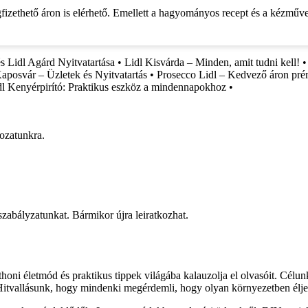
izethető áron is elérhető. Emellett a hagyományos recept és a kézműve
s Lidl Agárd Nyitvatartása
•
Lidl Kisvárda – Minden, amit tudni kell!
aposvár – Üzletek és Nyitvatartás
•
Prosecco Lidl – Kedvező áron pr
dl Kenyérpirító: Praktikus eszköz a mindennapokhoz
•
rozatunkra.
 szabályzatunkat. Bármikor újra leiratkozhat.
honi életmód és praktikus tippek világába kalauzolja el olvasóit. Célu
 Hitvallásunk, hogy mindenki megérdemli, hogy olyan környezetben élje