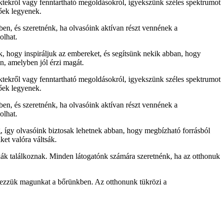
ektekről vagy fenntartható megoldásokról, igyekszünk széles spektrumot
tőek legyenek.
ben, és szeretnénk, ha olvasóink aktívan részt vennének a
olhat.
nk, hogy inspiráljuk az embereket, és segítsünk nekik abban, hogy
n, amelyben jól érzi magát.
ektekről vagy fenntartható megoldásokról, igyekszünk széles spektrumot
tőek legyenek.
ben, és szeretnénk, ha olvasóink aktívan részt vennének a
olhat.
, így olvasóink biztosak lehetnek abban, hogy megbízható forrásból
ket valóra váltsák.
ák találkoznak. Minden látogatónk számára szeretnénk, ha az otthonuk
 érezzük magunkat a bőrünkben. Az otthonunk tükrözi a