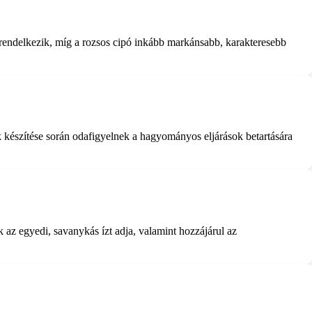
l rendelkezik, míg a rozsos cipó inkább markánsabb, karakteresebb
k készítése során odafigyelnek a hagyományos eljárások betartására
 az egyedi, savanykás ízt adja, valamint hozzájárul az