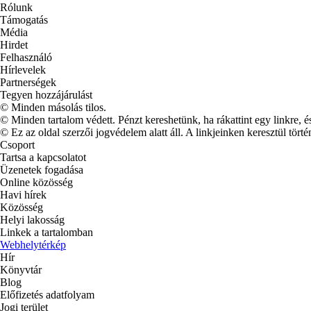
Rólunk
Támogatás
Média
Hirdet
Felhasználó
Hírlevelek
Partnerségek
Tegyen hozzájárulást
© Minden másolás tilos.
© Minden tartalom védett. Pénzt kereshetünk, ha rákattint egy linkre, é
© Ez az oldal szerzői jogvédelem alatt áll. A linkjeinken keresztül törté
Csoport
Tartsa a kapcsolatot
Üzenetek fogadása
Online közösség
Havi hírek
Közösség
Helyi lakosság
Linkek a tartalomban
Webhelytérkép
Hír
Könyvtár
Blog
Előfizetés adatfolyam
Jogi terület