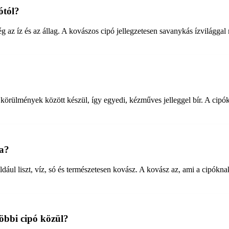
ótól?
ég az íz és az állag. A kovászos cipó jellegzetesen savanykás ízvilágga
 körülmények között készül, így egyedi, kézműves jelleggel bír. A cipó
ja?
ául liszt, víz, só és természetesen kovász. A kovász az, ami a cipóknak
többi cipó közül?