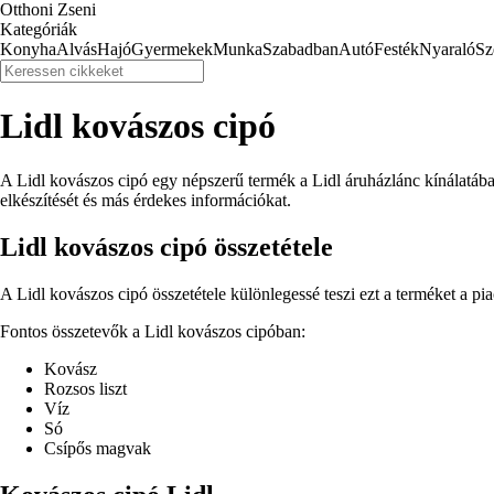
Otthoni Zseni
Kategóriák
Konyha
Alvás
Hajó
Gyermekek
Munka
Szabadban
Autó
Festék
Nyaraló
Sz
Lidl kovászos cipó
A Lidl kovászos cipó egy népszerű termék a Lidl áruházlánc kínálatában
elkészítését és más érdekes információkat.
Lidl kovászos cipó összetétele
A Lidl kovászos cipó összetétele különlegessé teszi ezt a terméket a pia
Fontos összetevők a Lidl kovászos cipóban:
Kovász
Rozsos liszt
Víz
Só
Csípős magvak