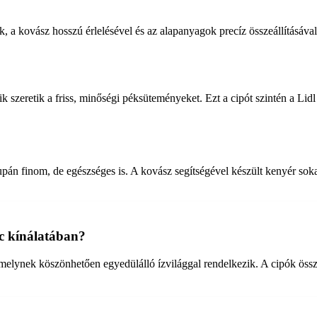
 kovász hosszú érlelésével és az alapanyagok precíz összeállításával. Ez
 szeretik a friss, minőségi péksüteményeket. Ezt a cipót szintén a Lidl
n finom, de egészséges is. A kovász segítségével készült kenyér sokak 
nc kínálatában?
melynek köszönhetően egyedülálló ízvilággal rendelkezik. A cipók öss