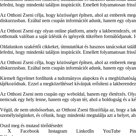
lefedni, hogy mindenki találjon inspirációt. Emellett folyamatosan fris
Az Otthoni Zseni célja, hogy közösséget építsen, ahol az emberek megos
diskurzusban. Ezáltal nem csupán információt adunk, hanem egy olyan p
Az Otthoni Zseni egy olyan online platform, amely a lakberendezés, ott
otthonaik valóban a saját ízlésük és igényeik tükrében formálódjanak.
Oldalunkon szakértői cikkeket, útmutatókat és hasznos tanácsokat talá
lefedni, hogy mindenki találjon inspirációt. Emellett folyamatosan fris
Az Otthoni Zseni célja, hogy közösséget építsen, ahol az emberek megos
diskurzusban. Ezáltal nem csupán információt adunk, hanem egy olyan p
Kiemelt figyelmet fordítunk a tudományos alapokra és a megbízhatóság
tájékozódnak. Ezzel a megközelítéssel kívánjuk erősíteni a lakberendezés
Az Otthoni Zseni nem csupán egy weboldal, hanem egy életérzés. Olyan
nemcsak egy hely lenne, hanem egy olyan tér, ahol a boldogság és a k
Végül, de nem utolsósorban, az Otthoni Zseni filozófiája az, hogy a l
személyiségünket, és célunk, hogy mindenki megtalálja azt a helyet, ah
Oszd meg és mutasd törődésedet
X
Facebook
Instagram
LinkedIn
YouTube
Pin