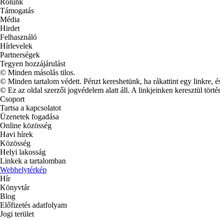
Rólunk
Támogatás
Média
Hirdet
Felhasználó
Hírlevelek
Partnerségek
Tegyen hozzájárulást
© Minden másolás tilos.
© Minden tartalom védett. Pénzt kereshetünk, ha rákattint egy linkre, é
© Ez az oldal szerzői jogvédelem alatt áll. A linkjeinken keresztül törté
Csoport
Tartsa a kapcsolatot
Üzenetek fogadása
Online közösség
Havi hírek
Közösség
Helyi lakosság
Linkek a tartalomban
Webhelytérkép
Hír
Könyvtár
Blog
Előfizetés adatfolyam
Jogi terület