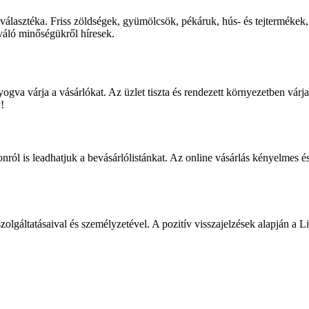
 választéka. Friss zöldségek, gyümölcsök, pékáruk, hús- és tejtermékek,
iváló minőségükről híresek.
ogva várja a vásárlókat. Az üzlet tiszta és rendezett környezetben várj
!
honról is leadhatjuk a bevásárlólistánkat. Az online vásárlás kényelmes
 szolgáltatásaival és személyzetével. A pozitív visszajelzések alapján a