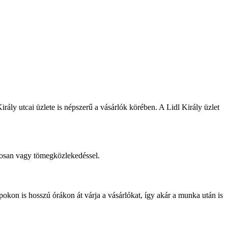
ly utcai üzlete is népszerű a vásárlók körében. A Lidl Király üzlet
gosan vagy tömegközlekedéssel.
pokon is hosszú órákon át várja a vásárlókat, így akár a munka után is