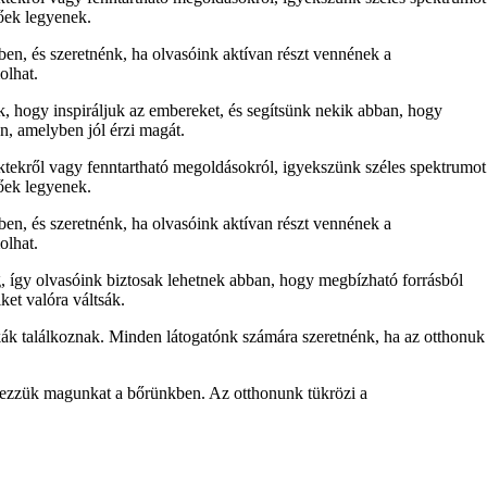
tőek legyenek.
ben, és szeretnénk, ha olvasóink aktívan részt vennének a
olhat.
nk, hogy inspiráljuk az embereket, és segítsünk nekik abban, hogy
n, amelyben jól érzi magát.
ektekről vagy fenntartható megoldásokról, igyekszünk széles spektrumot
tőek legyenek.
ben, és szeretnénk, ha olvasóink aktívan részt vennének a
olhat.
, így olvasóink biztosak lehetnek abban, hogy megbízható forrásból
ket valóra váltsák.
ák találkoznak. Minden látogatónk számára szeretnénk, ha az otthonuk
 érezzük magunkat a bőrünkben. Az otthonunk tükrözi a