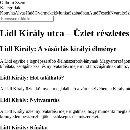
Otthoni Zseni
Kategóriák
Konyha
Alvás
Hajó
Gyermekek
Munka
Szabadban
Autó
Festék
Nyaraló
Sz
Lidl Király utca – Üzlet részlete
Lidl Király: A vásárlás királyi élménye
A Lidl egyike a legnépszerűbb élelmiszerbolt-lánynak Magyarországon. 
kínálata, szolgáltatásai és nyitvatartási ideje mind hozzájárulnak ahho
Lidl Király: Hol található?
A Lidl Király üzlet könnyen megtalálható a város szívében, a Király 
Lidl Király: Nyitvatartás
A Lidl Király üzlet nyitvatartási ideje rugalmas, hogy mindenki megtal
könnyedén beszerezhetjük a szükséges élelmiszereket.
Lidl Király: Kínálat