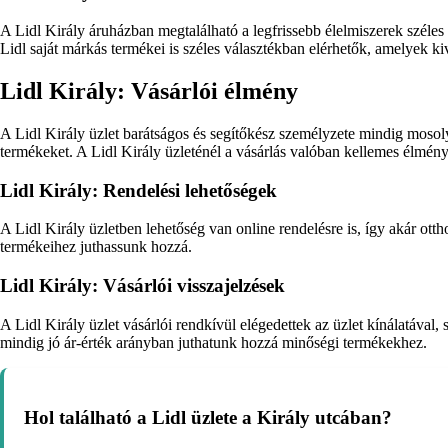
A Lidl Király áruházban megtalálható a legfrissebb élelmiszerek széles
Lidl saját márkás termékei is széles választékban elérhetők, amelyek k
Lidl Király: Vásárlói élmény
A Lidl Király üzlet barátságos és segítőkész személyzete mindig mosoly
termékeket. A Lidl Király üzleténél a vásárlás valóban kellemes élmény
Lidl Király: Rendelési lehetőségek
A Lidl Király üzletben lehetőség van online rendelésre is, így akár ott
termékeihez juthassunk hozzá.
Lidl Király: Vásárlói visszajelzések
A Lidl Király üzlet vásárlói rendkívül elégedettek az üzlet kínálatával,
mindig jó ár-érték arányban juthatunk hozzá minőségi termékekhez.
Hol található a Lidl üzlete a Király utcában?