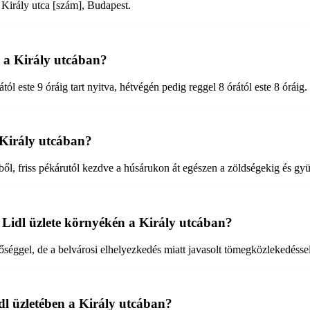
 Király utca [szám], Budapest.
te a Király utcában?
ól este 9 óráig tart nyitva, hétvégén pedig reggel 8 órától este 8 óráig.
 Király utcában?
kből, friss pékárutól kezdve a húsárukon át egészen a zöldségekig és g
a Lidl üzlete környékén a Király utcában?
etőséggel, de a belvárosi elhelyezkedés miatt javasolt tömegközlekedéss
idl üzletében a Király utcában?