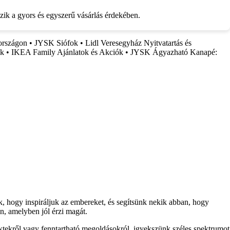
szik a gyors és egyszerű vásárlás érdekében.
országon
•
JYSK Siófok
•
Lidl Veresegyház Nyitvatartás és
ók
•
IKEA Family Ajánlatok és Akciók
•
JYSK Ágyazható Kanapé:
nk, hogy inspiráljuk az embereket, és segítsünk nekik abban, hogy
n, amelyben jól érzi magát.
ektekről vagy fenntartható megoldásokról, igyekszünk széles spektrumot