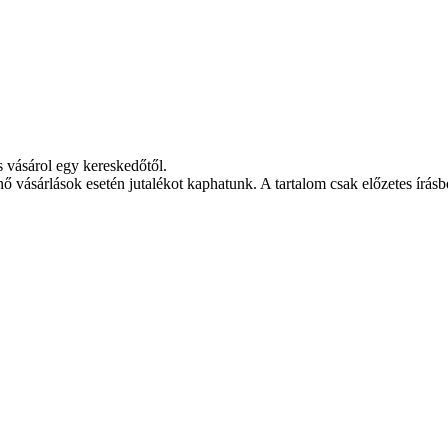
s vásárol egy kereskedőtől.
nő vásárlások esetén jutalékot kaphatunk. A tartalom csak előzetes írásbe