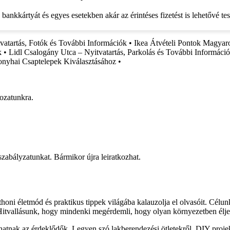
bankkártyát és egyes esetekben akár az érintéses fizetést is lehetővé te
vatartás, Fotók és További Információk
•
Ikea Átvételi Pontok Magyar
k
•
Lidl Csalogány Utca – Nyitvatartás, Parkolás és További Informáci
nyhai Csaptelepek Kiválasztásához
•
rozatunkra.
 szabályzatunkat. Bármikor újra leiratkozhat.
honi életmód és praktikus tippek világába kalauzolja el olvasóit. Célu
 Hitvallásunk, hogy mindenki megérdemli, hogy olyan környezetben élje
lhatnak az érdeklődők. Legyen szó lakberendezési ötletekről, DIY proj