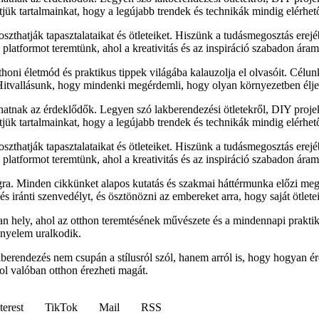
sítjük tartalmainkat, hogy a legújabb trendek és technikák mindig elérhe
zthatják tapasztalataikat és ötleteiket. Hiszünk a tudásmegosztás erejé
latformot teremtünk, ahol a kreativitás és az inspiráció szabadon áram
honi életmód és praktikus tippek világába kalauzolja el olvasóit. Célu
 Hitvallásunk, hogy mindenki megérdemli, hogy olyan környezetben élje
lhatnak az érdeklődők. Legyen szó lakberendezési ötletekről, DIY proj
sítjük tartalmainkat, hogy a legújabb trendek és technikák mindig elérhe
zthatják tapasztalataikat és ötleteiket. Hiszünk a tudásmegosztás erejé
latformot teremtünk, ahol a kreativitás és az inspiráció szabadon áram
ra. Minden cikkünket alapos kutatás és szakmai háttérmunka előzi meg
 iránti szenvedélyt, és ösztönözni az embereket arra, hogy saját ötletei
 hely, ahol az otthon teremtésének művészete és a mindennapi praktik
ényelem uralkodik.
akberendezés nem csupán a stílusról szól, hanem arról is, hogy hogyan
ol valóban otthon érezheti magát.
terest
TikTok
Mail
RSS