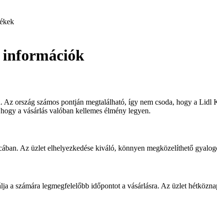
ékek
s információk
Az ország számos pontján megtalálható, így nem csoda, hogy a Lidl Kirá
z, hogy a vásárlás valóban kellemes élmény legyen.
utcában. Az üzlet elhelyezkedése kiváló, könnyen megközelíthető gyalo
álja a számára legmegfelelőbb időpontot a vásárlásra. Az üzlet hétközna