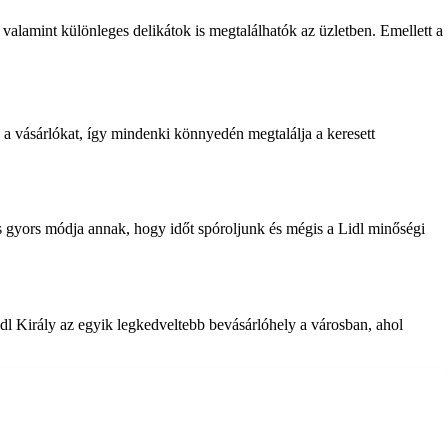
 valamint különleges delikátok is megtalálhatók az üzletben. Emellett a
a a vásárlókat, így mindenki könnyedén megtalálja a keresett
 és gyors módja annak, hogy időt spóroljunk és mégis a Lidl minőségi
 Lidl Király az egyik legkedveltebb bevásárlóhely a városban, ahol