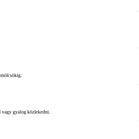
yümölcsökig.
el vagy gyalog közlekedni.