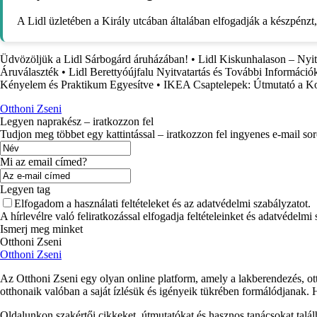
A Lidl üzletében a Király utcában általában elfogadják a készpénzt, 
Üdvözöljük a Lidl Sárbogárd áruházában!
•
Lidl Kiskunhalason – Nyit
Áruválaszték
•
Lidl Berettyóújfalu Nyitvatartás és További Információ
Kényelem és Praktikum Egyesítve
•
IKEA Csaptelepek: Útmutató a Ko
Otthoni Zseni
Legyen naprakész – iratkozzon fel
Tudjon meg többet egy kattintással – iratkozzon fel ingyenes e-mail so
Mi az email címed?
Legyen tag
Elfogadom a használati feltételeket és az adatvédelmi szabályzatot.
A hírlevélre való feliratkozással elfogadja feltételeinket és adatvédelmi
Ismerj meg minket
Otthoni Zseni
Otthoni Zseni
Az Otthoni Zseni egy olyan online platform, amely a lakberendezés, ott
otthonaik valóban a saját ízlésük és igényeik tükrében formálódjanak.
Oldalunkon szakértői cikkeket, útmutatókat és hasznos tanácsokat talá