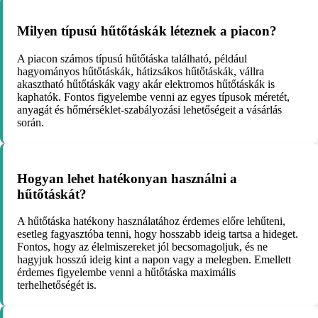
Milyen típusú hűtőtáskák léteznek a piacon?
A piacon számos típusú hűtőtáska található, például
hagyományos hűtőtáskák, hátizsákos hűtőtáskák, vállra
akasztható hűtőtáskák vagy akár elektromos hűtőtáskák is
kaphatók. Fontos figyelembe venni az egyes típusok méretét,
anyagát és hőmérséklet-szabályozási lehetőségeit a vásárlás
során.
Hogyan lehet hatékonyan használni a
hűtőtáskát?
A hűtőtáska hatékony használatához érdemes előre lehűteni,
esetleg fagyasztóba tenni, hogy hosszabb ideig tartsa a hideget.
Fontos, hogy az élelmiszereket jól becsomagoljuk, és ne
hagyjuk hosszú ideig kint a napon vagy a melegben. Emellett
érdemes figyelembe venni a hűtőtáska maximális
terhelhetőségét is.