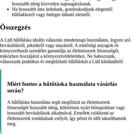
hosszabb ideig közvetlen napsugárzásnak.
Ha hosszabb útra indulunk, gondoskodjunk elegendő
hűtőakkuról vagy hidegre tátható elemről.
Összegzés
A Lidl hűtőtáska ideális választás mindennapi használatra, legyen szó
bevásárlásról, piknikről vagy utazásról. A minőségi anyagok és
környezetbarát szemlélet garantálja az élelmiszerek frissességét,
miközben hozzájárul a környezetvédelemhez. Ne habozzunk,
válasszunk praktikus és megbízható hűtőtáskát a Lidl kínálatából!
Miért fontos a hűtőtáska használata vásárlás
során?
A hűtőtáska használata segít megőrizni az élelmiszerek
frissességét hosszabb ideig, különösen nyári hónapokban vagy
hosszabb bevásárlások alkalmával. Emellett csökkenti az
élelmiszerek romlásának esélyét, így pénzt és időt takaríthatunk
meg.