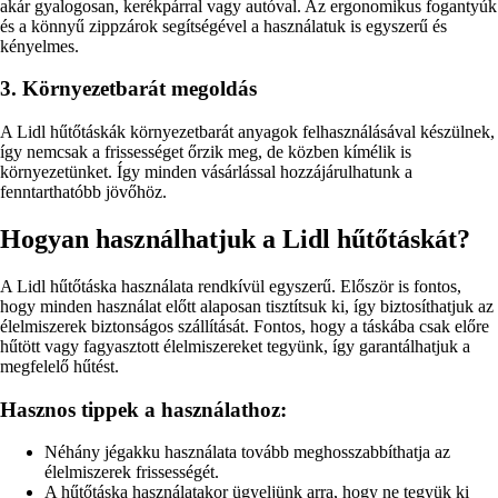
akár gyalogosan, kerékpárral vagy autóval. Az ergonomikus fogantyúk
és a könnyű zippzárok segítségével a használatuk is egyszerű és
kényelmes.
3. Környezetbarát megoldás
A Lidl hűtőtáskák környezetbarát anyagok felhasználásával készülnek,
így nemcsak a frissességet őrzik meg, de közben kímélik is
környezetünket. Így minden vásárlással hozzájárulhatunk a
fenntarthatóbb jövőhöz.
Hogyan használhatjuk a Lidl hűtőtáskát?
A Lidl hűtőtáska használata rendkívül egyszerű. Először is fontos,
hogy minden használat előtt alaposan tisztítsuk ki, így biztosíthatjuk az
élelmiszerek biztonságos szállítását. Fontos, hogy a táskába csak előre
hűtött vagy fagyasztott élelmiszereket tegyünk, így garantálhatjuk a
megfelelő hűtést.
Hasznos tippek a használathoz:
Néhány jégakku használata tovább meghosszabbíthatja az
élelmiszerek frissességét.
A hűtőtáska használatakor ügyeljünk arra, hogy ne tegyük ki