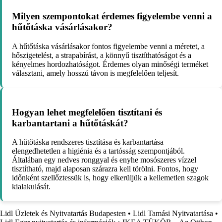
Milyen szempontokat érdemes figyelembe venni a
hűtőtáska vásárlásakor?
A hűtőtáska vásárlásakor fontos figyelembe venni a méretet, a
hőszigetelést, a strapabírást, a könnyű tisztíthatóságot és a
kényelmes hordozhatóságot. Érdemes olyan minőségi terméket
választani, amely hosszú távon is megfelelően teljesít.
Hogyan lehet megfelelően tisztítani és
karbantartani a hűtőtáskát?
A hűtőtáska rendszeres tisztítása és karbantartása
elengedhetetlen a higiénia és a tartósság szempontjából.
Általában egy nedves ronggyal és enyhe mosószeres vízzel
tisztítható, majd alaposan szárazra kell törölni. Fontos, hogy
időnként szellőztessük is, hogy elkerüljük a kellemetlen szagok
kialakulását.
Lidl Üzletek és Nyitvatartás Budapesten
•
Lidl Tamási Nyitvatartása
•