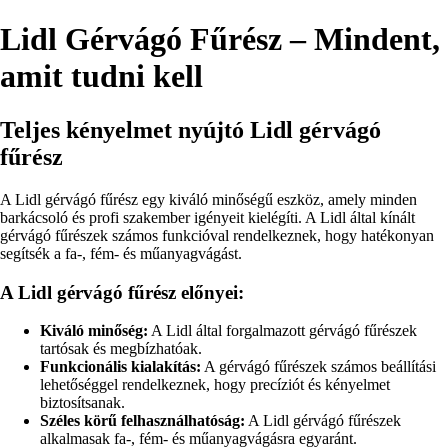
Lidl Gérvágó Fűrész – Mindent,
amit tudni kell
Teljes kényelmet nyújtó Lidl gérvágó
fűrész
A Lidl gérvágó fűrész egy kiváló minőségű eszköz, amely minden
barkácsoló és profi szakember igényeit kielégíti. A Lidl által kínált
gérvágó fűrészek számos funkcióval rendelkeznek, hogy hatékonyan
segítsék a fa-, fém- és műanyagvágást.
A Lidl gérvágó fűrész előnyei:
Kiváló minőség:
A Lidl által forgalmazott gérvágó fűrészek
tartósak és megbízhatóak.
Funkcionális kialakítás:
A gérvágó fűrészek számos beállítási
lehetőséggel rendelkeznek, hogy precíziót és kényelmet
biztosítsanak.
Széles körű felhasználhatóság:
A Lidl gérvágó fűrészek
alkalmasak fa-, fém- és műanyagvágásra egyaránt.