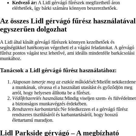
Kedvező ár:
A Lidl gérvágó fűrészek megfizethető áron
elérhetőek, így bárki számára könnyen beszerezhetőek.
Az összes Lidl gérvágó fűrész használatával
egyszerűen dolgozhat
A Lidl által kínált gérvágó fűrészek könnyen kezelhetőek és
segítségükkel hatékonyan végezheti el a vágási feladatokat. A gérvágó
fűrész pontos vágást tesz lehetővé, ami ideális mindenféle barkácsolási
munkához.
Tanácsok a Lidl gérvágó fűrész használatához:
Alaposan ismerje meg az eszköz működését:
Mielőtt nekikezdene
a munkának, olvassa el a használati utasítást és győződjön meg
arról, hogy helyesen állította be a fűrészt.
Védőfelszerelés használata:
Mindig viseljen szem- és fülvédelmet
a biztonságos munkavégzés érdekében.
Rendszeres karbantartás:
Ne feledkezzen el a gérvágó fűrész
rendszeres tisztításáról és karbantartásáról, hogy hosszú
élettartamú maradjon.
Lidl Parkside gérvágó – A megbízható