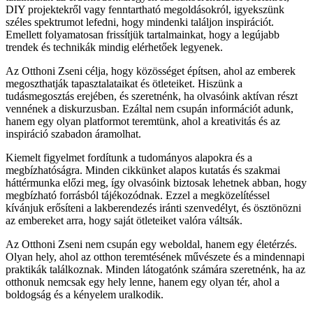
DIY projektekről vagy fenntartható megoldásokról, igyekszünk
széles spektrumot lefedni, hogy mindenki találjon inspirációt.
Emellett folyamatosan frissítjük tartalmainkat, hogy a legújabb
trendek és technikák mindig elérhetőek legyenek.
Az Otthoni Zseni célja, hogy közösséget építsen, ahol az emberek
megoszthatják tapasztalataikat és ötleteiket. Hiszünk a
tudásmegosztás erejében, és szeretnénk, ha olvasóink aktívan részt
vennének a diskurzusban. Ezáltal nem csupán információt adunk,
hanem egy olyan platformot teremtünk, ahol a kreativitás és az
inspiráció szabadon áramolhat.
Kiemelt figyelmet fordítunk a tudományos alapokra és a
megbízhatóságra. Minden cikkünket alapos kutatás és szakmai
háttérmunka előzi meg, így olvasóink biztosak lehetnek abban, hogy
megbízható forrásból tájékozódnak. Ezzel a megközelítéssel
kívánjuk erősíteni a lakberendezés iránti szenvedélyt, és ösztönözni
az embereket arra, hogy saját ötleteiket valóra váltsák.
Az Otthoni Zseni nem csupán egy weboldal, hanem egy életérzés.
Olyan hely, ahol az otthon teremtésének művészete és a mindennapi
praktikák találkoznak. Minden látogatónk számára szeretnénk, ha az
otthonuk nemcsak egy hely lenne, hanem egy olyan tér, ahol a
boldogság és a kényelem uralkodik.