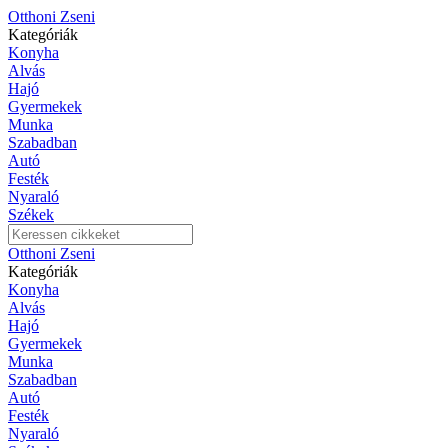
Otthoni Zseni
Kategóriák
Konyha
Alvás
Hajó
Gyermekek
Munka
Szabadban
Autó
Festék
Nyaraló
Székek
Otthoni Zseni
Kategóriák
Konyha
Alvás
Hajó
Gyermekek
Munka
Szabadban
Autó
Festék
Nyaraló