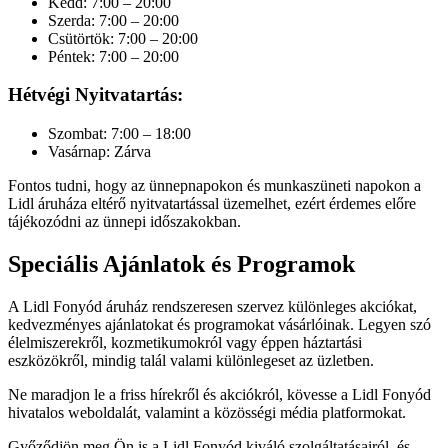
Kedd: 7:00 – 20:00
Szerda: 7:00 – 20:00
Csütörtök: 7:00 – 20:00
Péntek: 7:00 – 20:00
Hétvégi Nyitvatartás:
Szombat: 7:00 – 18:00
Vasárnap: Zárva
Fontos tudni, hogy az ünnepnapokon és munkaszüneti napokon a
Lidl áruháza eltérő nyitvatartással üzemelhet, ezért érdemes előre
tájékozódni az ünnepi időszakokban.
Speciális Ajánlatok és Programok
A Lidl Fonyód áruház rendszeresen szervez különleges akciókat,
kedvezményes ajánlatokat és programokat vásárlóinak. Legyen szó
élelmiszerekről, kozmetikumokról vagy éppen háztartási
eszközökről, mindig talál valami különlegeset az üzletben.
Ne maradjon le a friss hírekről és akciókról, kövesse a Lidl Fonyód
hivatalos weboldalát, valamint a közösségi média platformokat.
Győződjön meg Ön is a Lidl Fonyód kiváló szolgáltatásairól, és