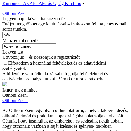
Kimbino – Az Aldi Akciós Újság Kimbino
•
Otthoni Zseni
Legyen naprakész – iratkozzon fel
Tudjon meg többet egy kattintással – iratkozzon fel ingyenes e-mail
sorozatunkra.
Mi az email címed?
Legyen tag
Üdvözöljük – és köszönjük a regisztrációt
Elfogadom a használati feltételeket és az adatvédelmi
szabályzatot.
A hírlevélre való feliratkozással elfogadja feltételeinket és
adatvédelmi szabályzatunkat. Bármikor újra leiratkozhat.
Ismerj meg minket
Otthoni Zseni
Otthoni Zseni
Az Otthoni Zseni egy olyan online platform, amely a lakberendezés,
otthoni életmód és praktikus tippek világába kalauzolja el olvasóit.
Célunk, hogy inspiráljuk az embereket, és segítsünk nekik abban,
hogy otthonaik valóban a saját ízlésük és igényeik tükrében