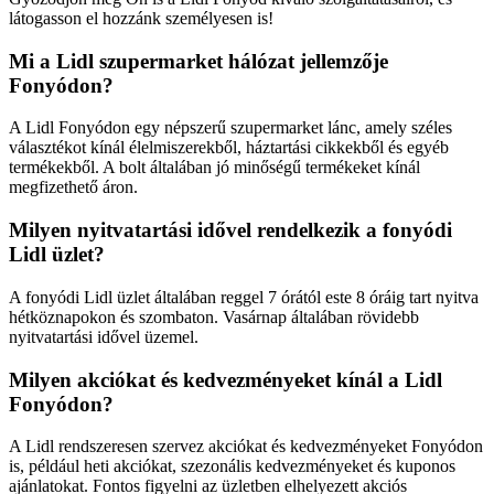
látogasson el hozzánk személyesen is!
Mi a Lidl szupermarket hálózat jellemzője
Fonyódon?
A Lidl Fonyódon egy népszerű szupermarket lánc, amely széles
választékot kínál élelmiszerekből, háztartási cikkekből és egyéb
termékekből. A bolt általában jó minőségű termékeket kínál
megfizethető áron.
Milyen nyitvatartási idővel rendelkezik a fonyódi
Lidl üzlet?
A fonyódi Lidl üzlet általában reggel 7 órától este 8 óráig tart nyitva
hétköznapokon és szombaton. Vasárnap általában rövidebb
nyitvatartási idővel üzemel.
Milyen akciókat és kedvezményeket kínál a Lidl
Fonyódon?
A Lidl rendszeresen szervez akciókat és kedvezményeket Fonyódon
is, például heti akciókat, szezonális kedvezményeket és kuponos
ajánlatokat. Fontos figyelni az üzletben elhelyezett akciós