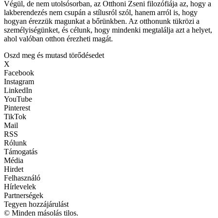
Végül, de nem utolsósorban, az Otthoni Zseni filozófiája az, hogy a
lakberendezés nem csupán a stílusról szól, hanem arról is, hogy
hogyan érezzük magunkat a bőrünkben. Az otthonunk tükrözi a
személyiségünket, és célunk, hogy mindenki megtalálja azt a helyet,
ahol valóban otthon érezheti magát.
Oszd meg és mutasd törődésedet
X
Facebook
Instagram
LinkedIn
YouTube
Pinterest
TikTok
Mail
RSS
Rólunk
Támogatás
Média
Hirdet
Felhasználó
Hírlevelek
Partnerségek
Tegyen hozzájárulást
© Minden másolás tilos.