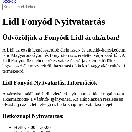
Székek
Lidl Fonyód Nyitvatartás
Üdvözöljük a Fonyódi Lidl áruházban!
A Lidl az egyik legnépszerűbb élelmiszer- és árucikk-kereskedelmi
lánc Magyarországon, és Fonyódon is szeretettel várja vásárlóit. A
Lidl Fonyód üzletében széles választék várja az érdeklődőket,
legyen szó élelmiszerekről, háztartási cikkekről vagy akár ruházati
termékekről.
Lidl Fonyód Nyitvatartási Információk
A városban található Lidl üzletének nyitvatartási ideje rugalmasan
alkalmazkodik a vásárlók igényeihez. Az alábbiakban részletesen
olvashatja az üzlet hétvégi és hétköznapi nyitvatartási idejét.
Hétköznapi Nyitvatartás:
Hétfő: 7:00 – 20:00