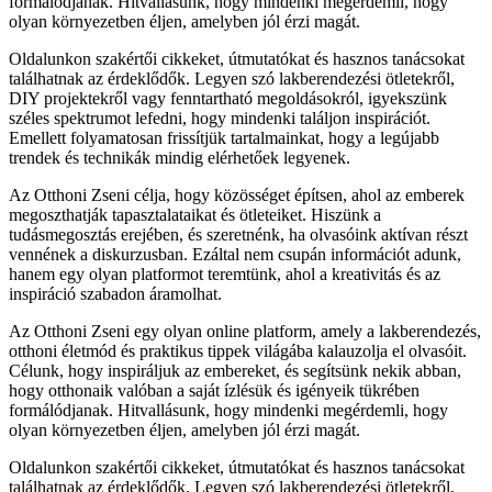
formálódjanak. Hitvallásunk, hogy mindenki megérdemli, hogy
olyan környezetben éljen, amelyben jól érzi magát.
Oldalunkon szakértői cikkeket, útmutatókat és hasznos tanácsokat
találhatnak az érdeklődők. Legyen szó lakberendezési ötletekről,
DIY projektekről vagy fenntartható megoldásokról, igyekszünk
széles spektrumot lefedni, hogy mindenki találjon inspirációt.
Emellett folyamatosan frissítjük tartalmainkat, hogy a legújabb
trendek és technikák mindig elérhetőek legyenek.
Az Otthoni Zseni célja, hogy közösséget építsen, ahol az emberek
megoszthatják tapasztalataikat és ötleteiket. Hiszünk a
tudásmegosztás erejében, és szeretnénk, ha olvasóink aktívan részt
vennének a diskurzusban. Ezáltal nem csupán információt adunk,
hanem egy olyan platformot teremtünk, ahol a kreativitás és az
inspiráció szabadon áramolhat.
Az Otthoni Zseni egy olyan online platform, amely a lakberendezés,
otthoni életmód és praktikus tippek világába kalauzolja el olvasóit.
Célunk, hogy inspiráljuk az embereket, és segítsünk nekik abban,
hogy otthonaik valóban a saját ízlésük és igényeik tükrében
formálódjanak. Hitvallásunk, hogy mindenki megérdemli, hogy
olyan környezetben éljen, amelyben jól érzi magát.
Oldalunkon szakértői cikkeket, útmutatókat és hasznos tanácsokat
találhatnak az érdeklődők. Legyen szó lakberendezési ötletekről,