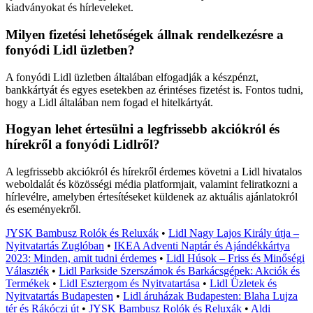
kiadványokat és hírleveleket.
Milyen fizetési lehetőségek állnak rendelkezésre a
fonyódi Lidl üzletben?
A fonyódi Lidl üzletben általában elfogadják a készpénzt,
bankkártyát és egyes esetekben az érintéses fizetést is. Fontos tudni,
hogy a Lidl általában nem fogad el hitelkártyát.
Hogyan lehet értesülni a legfrissebb akciókról és
hírekről a fonyódi Lidlről?
A legfrissebb akciókról és hírekről érdemes követni a Lidl hivatalos
weboldalát és közösségi média platformjait, valamint feliratkozni a
hírlevélre, amelyben értesítéseket küldenek az aktuális ajánlatokról
és eseményekről.
JYSK Bambusz Rolók és Reluxák
•
Lidl Nagy Lajos Király útja –
Nyitvatartás Zuglóban
•
IKEA Adventi Naptár és Ajándékkártya
2023: Minden, amit tudni érdemes
•
Lidl Húsok – Friss és Minőségi
Választék
•
Lidl Parkside Szerszámok és Barkácsgépek: Akciók és
Termékek
•
Lidl Esztergom és Nyitvatartása
•
Lidl Üzletek és
Nyitvatartás Budapesten
•
Lidl áruházak Budapesten: Blaha Lujza
tér és Rákóczi út
•
JYSK Bambusz Rolók és Reluxák
•
Aldi