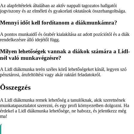
Az alapfeltételek általában az aktív nappali tagozatos hallgatói
jogviszony és az elméleti és gyakorlati oktatások összehangoltsága.
Mennyi időt kell fordítanom a diákmunkámra?
A pontos munkaidő és órabér kialakítása az adott pozíciótól és a diák
rendelkezésre álló idejétől függ.
Milyen lehetőségek vannak a diákok számára a Lidl-
nél való munkavégzésre?
A Lidl diákmunka terén széles körű lehetőségeket kínál, legyen szó
pénztárosi, árufeltöltési vagy akár raktári feladatokról.
Összegzés
A Lidl diákmunka remek lehetőség a tanulóknak, akik szeretnének
munkatapasztalatot szerezni, és egy profi környezetben dolgozni. Ha
érdekel a Lidl diákmunka lehetősége, ne habozz, és jelentkezz még
ma!