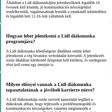
Általában a Lidl diákmunkájára jelentkezőknek legalább 16
évesnek kell lenniük, jó kommunikációs készségekkel
rendelkezniük, rugalmasaknak lenniük a munkaidő tekintetében
és legalább heti 12-16 órát vállalniuk kell.
Hogyan lehet jelentkezni a Lidl diákmunka
programjára?
A Lidl diákmunka lehetőségeire általában online lehet
jelentkezni a cég hivatalos weboldalán keresztül. A jelentkezés
során általában kitöltendő űrlapokat kell kitölteni, és esetlegesen
részt kell venni egy interjún is.
Milyen előnyei vannak a Lidl diákmunka
tapasztalatának a jövőbeli karrierre nézve?
A Lidl diákmunkája során szerzett tapasztalat segíthet a
diákoknak abban, hogy fejlesszék a problémamegoldó és
kommunikációs készségeiket, valamint megismerjék a