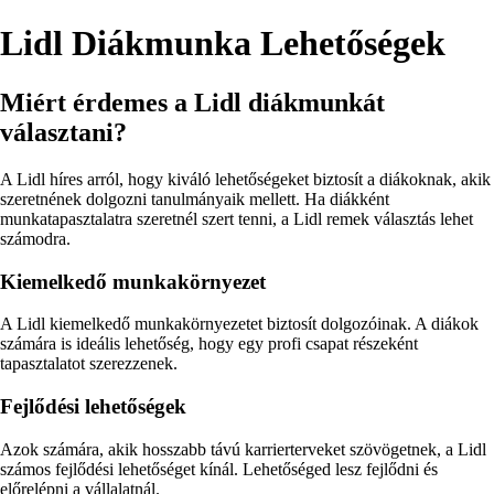
Lidl Diákmunka Lehetőségek
Miért érdemes a Lidl diákmunkát
választani?
A Lidl híres arról, hogy kiváló lehetőségeket biztosít a diákoknak, akik
szeretnének dolgozni tanulmányaik mellett. Ha diákként
munkatapasztalatra szeretnél szert tenni, a Lidl remek választás lehet
számodra.
Kiemelkedő munkakörnyezet
A Lidl kiemelkedő munkakörnyezetet biztosít dolgozóinak. A diákok
számára is ideális lehetőség, hogy egy profi csapat részeként
tapasztalatot szerezzenek.
Fejlődési lehetőségek
Azok számára, akik hosszabb távú karrierterveket szövögetnek, a Lidl
számos fejlődési lehetőséget kínál. Lehetőséged lesz fejlődni és
előrelépni a vállalatnál.