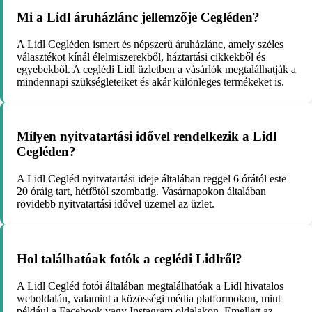
Mi a Lidl áruházlánc jellemzője Cegléden?
A Lidl Cegléden ismert és népszerű áruházlánc, amely széles
választékot kínál élelmiszerekből, háztartási cikkekből és
egyebekből. A ceglédi Lidl üzletben a vásárlók megtalálhatják a
mindennapi szükségleteiket és akár különleges termékeket is.
Milyen nyitvatartási idővel rendelkezik a Lidl
Cegléden?
A Lidl Cegléd nyitvatartási ideje általában reggel 6 órától este
20 óráig tart, hétfőtől szombatig. Vasárnapokon általában
rövidebb nyitvatartási idővel üzemel az üzlet.
Hol találhatóak fotók a ceglédi Lidlről?
A Lidl Cegléd fotói általában megtalálhatóak a Lidl hivatalos
weboldalán, valamint a közösségi média platformokon, mint
például a Facebook vagy Instagram oldalakon. Emellett az