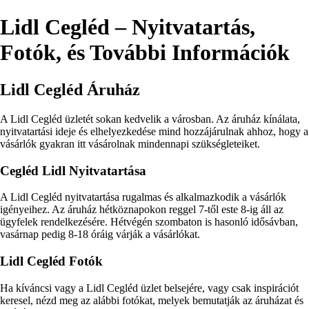
Lidl Cegléd – Nyitvatartás,
Fotók, és További Információk
Lidl Cegléd Áruház
A Lidl Cegléd üzletét sokan kedvelik a városban. Az áruház kínálata,
nyitvatartási ideje és elhelyezkedése mind hozzájárulnak ahhoz, hogy a
vásárlók gyakran itt vásárolnak mindennapi szükségleteiket.
Cegléd Lidl Nyitvatartása
A Lidl Cegléd nyitvatartása rugalmas és alkalmazkodik a vásárlók
igényeihez. Az áruház hétköznapokon reggel 7-től este 8-ig áll az
ügyfelek rendelkezésére. Hétvégén szombaton is hasonló idősávban,
vasárnap pedig 8-18 óráig várják a vásárlókat.
Lidl Cegléd Fotók
Ha kíváncsi vagy a Lidl Cegléd üzlet belsejére, vagy csak inspirációt
keresel, nézd meg az alábbi fotókat, melyek bemutatják az áruházat és