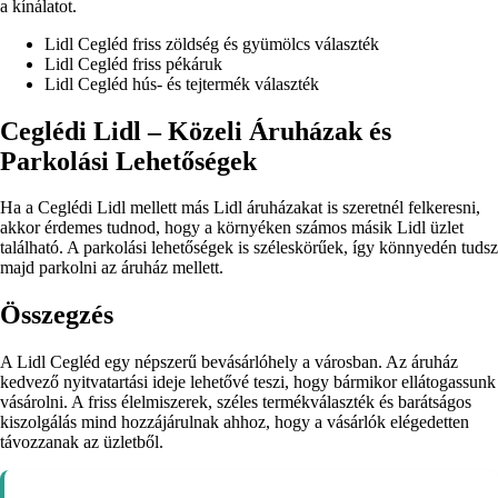
a kínálatot.
Lidl Cegléd friss zöldség és gyümölcs választék
Lidl Cegléd friss pékáruk
Lidl Cegléd hús- és tejtermék választék
Ceglédi Lidl – Közeli Áruházak és
Parkolási Lehetőségek
Ha a Ceglédi Lidl mellett más Lidl áruházakat is szeretnél felkeresni,
akkor érdemes tudnod, hogy a környéken számos másik Lidl üzlet
található. A parkolási lehetőségek is széleskörűek, így könnyedén tudsz
majd parkolni az áruház mellett.
Összegzés
A Lidl Cegléd egy népszerű bevásárlóhely a városban. Az áruház
kedvező nyitvatartási ideje lehetővé teszi, hogy bármikor ellátogassunk
vásárolni. A friss élelmiszerek, széles termékválaszték és barátságos
kiszolgálás mind hozzájárulnak ahhoz, hogy a vásárlók elégedetten
távozzanak az üzletből.