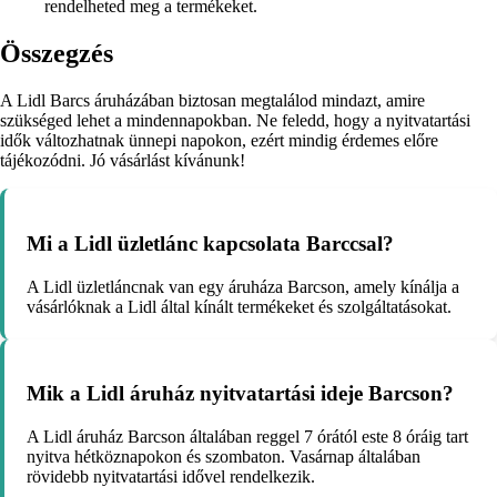
rendelheted meg a termékeket.
Összegzés
A Lidl Barcs áruházában biztosan megtalálod mindazt, amire
szükséged lehet a mindennapokban. Ne feledd, hogy a nyitvatartási
idők változhatnak ünnepi napokon, ezért mindig érdemes előre
tájékozódni. Jó vásárlást kívánunk!
Mi a Lidl üzletlánc kapcsolata Barccsal?
A Lidl üzletláncnak van egy áruháza Barcson, amely kínálja a
vásárlóknak a Lidl által kínált termékeket és szolgáltatásokat.
Mik a Lidl áruház nyitvatartási ideje Barcson?
A Lidl áruház Barcson általában reggel 7 órától este 8 óráig tart
nyitva hétköznapokon és szombaton. Vasárnap általában
rövidebb nyitvatartási idővel rendelkezik.