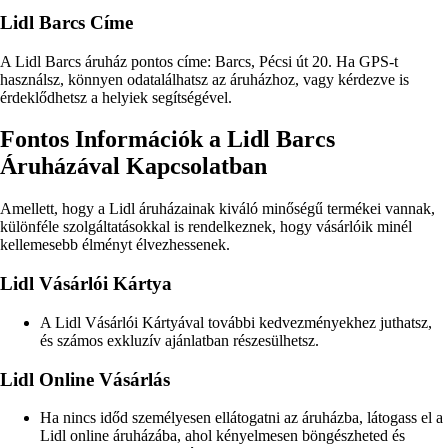
Lidl Barcs Címe
A Lidl Barcs áruház pontos címe: Barcs, Pécsi út 20. Ha GPS-t
használsz, könnyen odatalálhatsz az áruházhoz, vagy kérdezve is
érdeklődhetsz a helyiek segítségével.
Fontos Információk a Lidl Barcs
Áruházával Kapcsolatban
Amellett, hogy a Lidl áruházainak kiváló minőségű termékei vannak,
különféle szolgáltatásokkal is rendelkeznek, hogy vásárlóik minél
kellemesebb élményt élvezhessenek.
Lidl Vásárlói Kártya
A Lidl Vásárlói Kártyával további kedvezményekhez juthatsz,
és számos exkluzív ajánlatban részesülhetsz.
Lidl Online Vásárlás
Ha nincs időd személyesen ellátogatni az áruházba, látogass el a
Lidl online áruházába, ahol kényelmesen böngészheted és