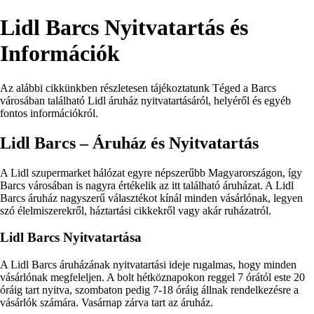
Lidl Barcs Nyitvatartás és
Információk
Az alábbi cikkünkben részletesen tájékoztatunk Téged a Barcs
városában található Lidl áruház nyitvatartásáról, helyéről és egyéb
fontos információkról.
Lidl Barcs – Áruház és Nyitvatartás
A Lidl szupermarket hálózat egyre népszerűbb Magyarországon, így
Barcs városában is nagyra értékelik az itt található áruházat. A Lidl
Barcs áruház nagyszerű választékot kínál minden vásárlónak, legyen
szó élelmiszerekről, háztartási cikkekről vagy akár ruházatról.
Lidl Barcs Nyitvatartása
A Lidl Barcs áruházának nyitvatartási ideje rugalmas, hogy minden
vásárlónak megfeleljen. A bolt hétköznapokon reggel 7 órától este 20
óráig tart nyitva, szombaton pedig 7-18 óráig állnak rendelkezésre a
vásárlók számára. Vasárnap zárva tart az áruház.