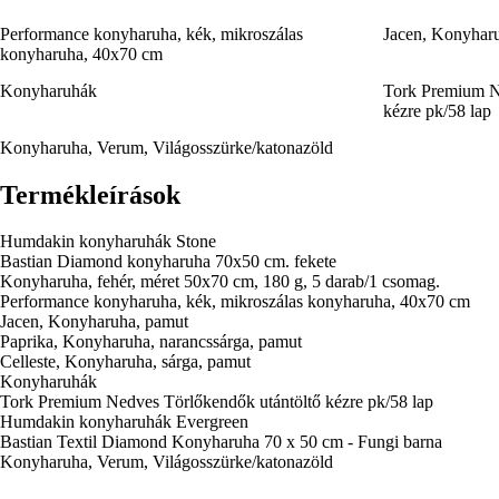
Performance konyharuha, kék, mikroszálas
Jacen, Konyhar
konyharuha, 40x70 cm
Konyharuhák
Tork Premium N
kézre pk/58 lap
Konyharuha, Verum, Világosszürke/katonazöld
Termékleírások
Humdakin konyharuhák Stone
Bastian Diamond konyharuha 70x50 cm. fekete
Konyharuha, fehér, méret 50x70 cm, 180 g, 5 darab/1 csomag.
Performance konyharuha, kék, mikroszálas konyharuha, 40x70 cm
Jacen, Konyharuha, pamut
Paprika, Konyharuha, narancssárga, pamut
Celleste, Konyharuha, sárga, pamut
Konyharuhák
Tork Premium Nedves Törlőkendők utántöltő kézre pk/58 lap
Humdakin konyharuhák Evergreen
Bastian Textil Diamond Konyharuha 70 x 50 cm - Fungi barna
Konyharuha, Verum, Világosszürke/katonazöld