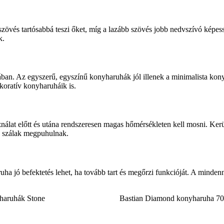
zövés tartósabbá teszi őket, míg a lazább szövés jobb nedvszívó képe
k.
tásában. Az egyszerű, egyszínű konyharuhák jól illenek a minimalista k
ekoratív konyharuháik is.
at előtt és utána rendszeresen magas hőmérsékleten kell mosni. Kerüld
a szálak megpuhulnak.
ruha jó befektetés lehet, ha tovább tart és megőrzi funkcióját. A mind
aruhák Stone
Bastian Diamond konyharuha 70