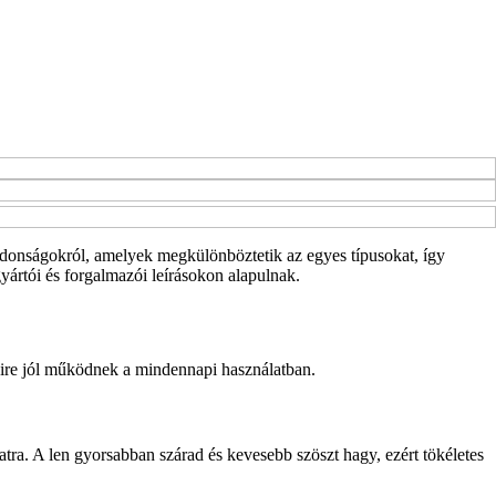
ajdonságokról, amelyek megkülönböztetik az egyes típusokat, így
ártói és forgalmazói leírásokon alapulnak.
yire jól működnek a mindennapi használatban.
tra. A len gyorsabban szárad és kevesebb szöszt hagy, ezért tökéletes