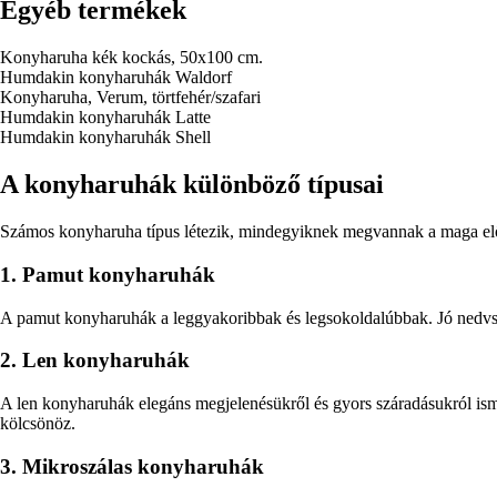
Egyéb termékek
Konyharuha kék kockás, 50x100 cm.
Humdakin konyharuhák Waldorf
Konyharuha, Verum, törtfehér/szafari
Humdakin konyharuhák Latte
Humdakin konyharuhák Shell
A konyharuhák különböző típusai
Számos konyharuha típus létezik, mindegyiknek megvannak a maga elő
1. Pamut konyharuhák
A pamut konyharuhák a leggyakoribbak és legsokoldalúbbak. Jó nedvszív
2. Len konyharuhák
A len konyharuhák elegáns megjelenésükről és gyors száradásukról ism
kölcsönöz.
3. Mikroszálas konyharuhák