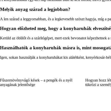
Melyik anyag szárad a legjobban?
A len szárad a leggyorsabban, és a legkevesebb szöszt hagyja, míg a 
Hogyan előzheted meg, hogy a konyharuhák elveszítsé
Kerüld az öblítőt és a szárítógépet, mert ezek bevonatot képezhetnek 
Használhatók a konyharuhák másra is, mint mosogat
Igen, sokan használják a konyharuhákat kis alátétként, kenyérkosár-b
Fűszernövényvágó kések – a pengék és a nyél
Hogyan hozz lét
anyagának jelentősége
tükrözi a személ