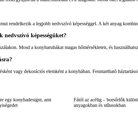
pamut rendelkezik a legjobb nedvszívó képességgel. A két anyag kombin
k nedvszívó képességüket?
a szálakon. Mosd a konyharuhákat magas hőmérsékleten, és használhatsz
ásra?
élésként vagy dekorációs elemként a konyhában. Fenntartható háztartá
re egy konyhadesignt, ami
Fától az acélig – borsőrlők külö
yiségedet
anyagokban és stílusokban