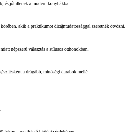
, és jól illenek a modern konyhákba.
örében, akik a praktikumot dizájntudatossággal szeretnék ötvözni.
miatt népszerű választás a stílusos otthonokban.
gészítésként a drágább, minőségi darabok mellé.
.
60 fokon a megfelelő higiénia érdekében.