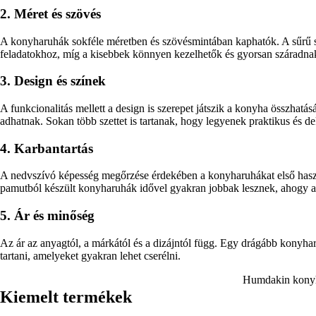
2. Méret és szövés
A konyharuhák sokféle méretben és szövésmintában kaphatók. A sűrű s
feladatokhoz, míg a kisebbek könnyen kezelhetők és gyorsan száradna
3. Design és színek
A funkcionalitás mellett a design is szerepet játszik a konyha összha
adhatnak. Sokan több szettet is tartanak, hogy legyenek praktikus és d
4. Karbantartás
A nedvszívó képesség megőrzése érdekében a konyharuhákat első használ
pamutból készült konyharuhák idővel gyakran jobbak lesznek, ahogy 
5. Ár és minőség
Az ár az anyagtól, a márkától és a dizájntól függ. Egy drágább konyha
tartani, amelyeket gyakran lehet cserélni.
Humdakin konyh
Kiemelt termékek