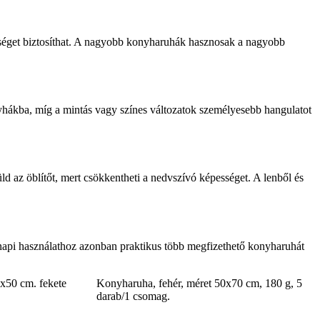
sséget biztosíthat. A nagyobb konyharuhák hasznosak a nagyobb
onyhákba, míg a mintás vagy színes változatok személyesebb hangulatot
 az öblítőt, mert csökkentheti a nedvszívó képességet. A lenből és
ennapi használathoz azonban praktikus több megfizethető konyharuhát
x50 cm. fekete
Konyharuha, fehér, méret 50x70 cm, 180 g, 5
darab/1 csomag.