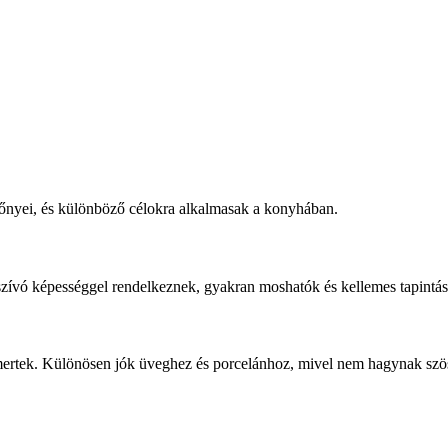
nyei, és különböző célokra alkalmasak a konyhában.
ó képességgel rendelkeznek, gyakran moshatók és kellemes tapintásúak.
ertek. Különösen jók üveghez és porcelánhoz, mivel nem hagynak szösz