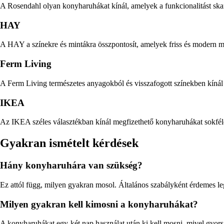
A Rosendahl olyan konyharuhákat kínál, amelyek a funkcionalitást ska
HAY
A HAY a színekre és mintákra összpontosít, amelyek friss és modern 
Ferm Living
A Ferm Living természetes anyagokból és visszafogott színekben kínál 
IKEA
Az IKEA széles választékban kínál megfizethető konyharuhákat sokféle 
Gyakran ismételt kérdések
Hány konyharuhára van szükség?
Ez attól függ, milyen gyakran mosol. Általános szabályként érdemes leg
Milyen gyakran kell kimosni a konyharuhákat?
A konyharuhákat egy-két nap használat után ki kell mosni, mivel gyors