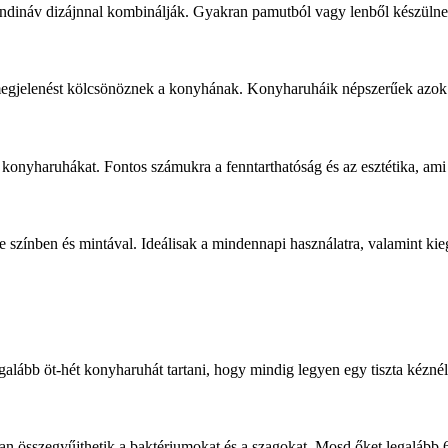
ndináv dizájnnal kombinálják. Gyakran pamutból vagy lenből készülnek
megjelenést kölcsönöznek a konyhának. Konyharuháik népszerűek azok k
konyharuhákat. Fontos számukra a fenntarthatóság és az esztétika, ami 
színben és mintával. Ideálisak a mindennapi használatra, valamint kie
alább öt-hét konyharuhát tartani, hogy mindig legyen egy tiszta kéznél
an összegyűjthetik a baktériumokat és a szagokat. Mosd őket legalább 