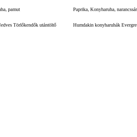
uha, pamut
Paprika, Konyharuha, narancssá
edves Törlőkendők utántöltő
Humdakin konyharuhák Evergre