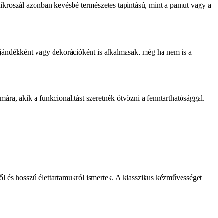
 mikroszál azonban kevésbé természetes tapintású, mint a pamut vagy a
ajándékként vagy dekorációként is alkalmasak, még ha nem is a
ra, akik a funkcionalitást szeretnék ötvözni a fenntarthatósággal.
 és hosszú élettartamukról ismertek. A klasszikus kézművességet