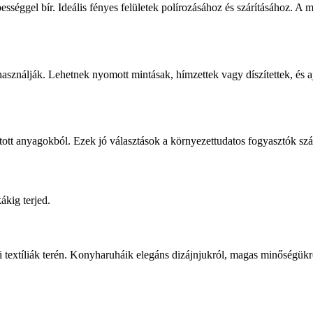
sséggel bír. Ideális fényes felületek polírozásához és szárításához. A
asználják. Lehetnek nyomott mintásak, hímzettek vagy díszítettek, és 
tt anyagokból. Ezek jó választások a környezettudatos fogyasztók számá
ákig terjed.
xtíliák terén. Konyharuháik elegáns dizájnjukról, magas minőségükről