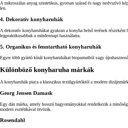
A mikroszálas anyag szintetikus, gyorsan szárad és nagy nedvszívó képe
len.
4. Dekoratív konyharuhák
A dekoratív konyharuhákat gyakran a konyha belső terének részeként h
legpraktikusabbak a mindennapi használatra.
5. Organikus és fenntartható konyharuhák
Egyre több gyártó kínál konyharuhákat biopamutból vagy újrahasznosíto
Különböző konyharuha márkák
A konyharuhák piaca a klasszikus textilgyártóktól a modern dizájnmárk
Georg Jensen Damask
Egy dán márka, amely hosszú hagyományokkal rendelkezik a minőségi te
modern esztétikával ötvözik.
Rosendahl