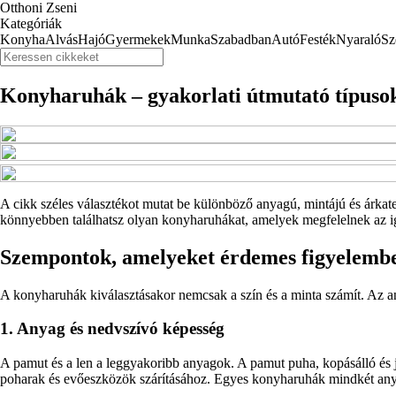
Otthoni Zseni
Kategóriák
Konyha
Alvás
Hajó
Gyermekek
Munka
Szabadban
Autó
Festék
Nyaraló
Sz
Konyharuhák – gyakorlati útmutató típusok
A cikk széles választékot mutat be különböző anyagú, mintájú és árkat
könnyebben találhatsz olyan konyharuhákat, amelyek megfelelnek az ig
Szempontok, amelyeket érdemes figyelembe
A konyharuhák kiválasztásakor nemcsak a szín és a minta számít. Az a
1. Anyag és nedvszívó képesség
A pamut és a len a leggyakoribb anyagok. A pamut puha, kopásálló és j
poharak és evőeszközök szárításához. Egyes konyharuhák mindkét anya