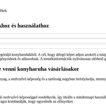
ékek
hoz és használathoz
egóriájú konyharuhákból. A cél, hogy átfogó képet adjon azokról a tul
ényeidnek és stílusodnak. A termékinformációk nyilvánosan elérhető gy
 venni konyharuha vásárlásakor
nyag, a nedvszívó képesség és a tartósság nagyban befolyásolja, menn
ó nedvszívó képességgel rendelkezik, így ideális a mindennapi használa
got kombinálják, hogy egyesítsék az előnyeiket.