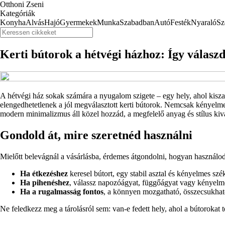
Otthoni Zseni
Kategóriák
Konyha
Alvás
Hajó
Gyermekek
Munka
Szabadban
Autó
Festék
Nyaraló
Sz
Kerti bútorok a hétvégi házhoz: Így válaszd 
A hétvégi ház sokak számára a nyugalom szigete – egy hely, ahol kisz
elengedhetetlenek a jól megválasztott kerti bútorok. Nemcsak kényelmes
modern minimalizmus áll közel hozzád, a megfelelő anyag és stílus kivá
Gondold át, mire szeretnéd használni
Mielőtt belevágnál a vásárlásba, érdemes átgondolni, hogyan használod
Ha étkezéshez
keresel bútort, egy stabil asztal és kényelmes sz
Ha pihenéshez
, válassz napozóágyat, függőágyat vagy kényelme
Ha a rugalmasság fontos
, a könnyen mozgatható, összecsukható
Ne feledkezz meg a tárolásról sem: van-e fedett hely, ahol a bútorokat