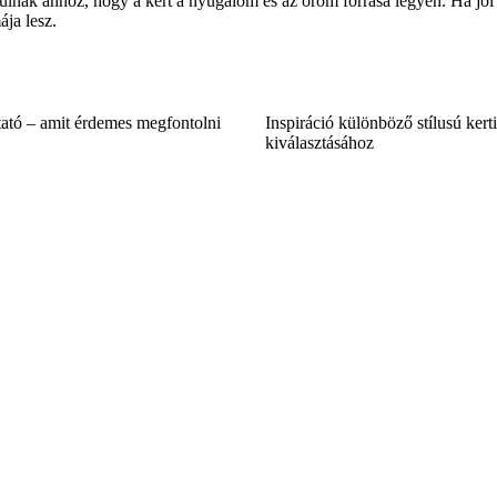
lnak ahhoz, hogy a kert a nyugalom és az öröm forrása legyen. Ha jól vá
ja lesz.
ató – amit érdemes megfontolni
Inspiráció különböző stílusú kert
kiválasztásához