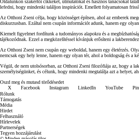
Oldalunkon szakértői cikkeket, útmutatókat és hasznos tanácsokat talá
lefedni, hogy mindenki találjon inspirációt. Emellett folyamatosan fris
Az Otthoni Zseni célja, hogy közösséget építsen, ahol az emberek megos
diskurzusban. Ezáltal nem csupán információt adunk, hanem egy olyan p
Kiemelt figyelmet fordítunk a tudományos alapokra és a megbízhatóság
tájékozódnak. Ezzel a megközelítéssel kívánjuk erősíteni a lakberendezés
Az Otthoni Zseni nem csupán egy weboldal, hanem egy életérzés. Olyan
nemcsak egy hely lenne, hanem egy olyan tér, ahol a boldogság és a k
Végül, de nem utolsósorban, az Otthoni Zseni filozófiája az, hogy a l
személyiségünket, és célunk, hogy mindenki megtalálja azt a helyet, ah
Oszd meg és mutasd törődésedet
X
Facebook
Instagram
LinkedIn
YouTube
Pin
Rólunk
Támogatás
Média
Hirdet
Felhasználó
Hírlevelek
Partnerségek
Tegyen hozzájárulást
© Minden másolás tilos.