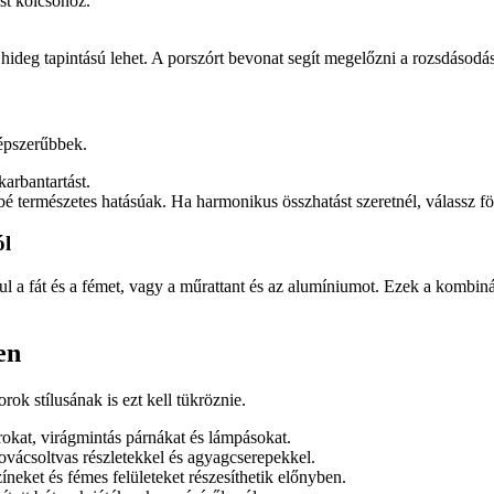
st kölcsönöz.
ideg tapintású lehet. A porszórt bevonat segít megelőzni a rozsdásodást,
épszerűbbek.
arbantartást.
é természetes hatásúak. Ha harmonikus összhatást szeretnél, válassz f
ól
 a fát és a fémet, vagy a műrattant és az alumíniumot. Ezek a kombiná
en
rok stílusának is ezt kell tükröznie.
rokat, virágmintás párnákat és lámpásokat.
vácsoltvas részletekkel és agyagcserepekkel.
zíneket és fémes felületeket részesíthetik előnyben.