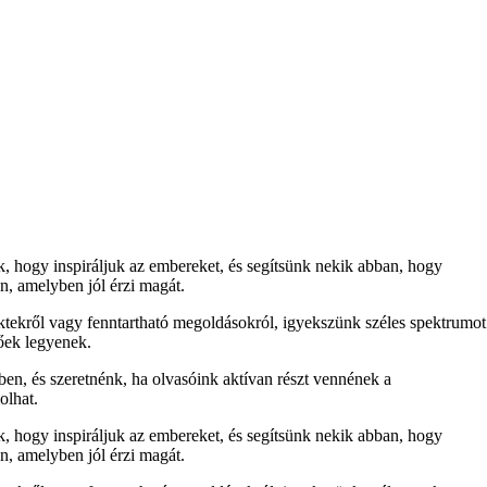
nk, hogy inspiráljuk az embereket, és segítsünk nekik abban, hogy
n, amelyben jól érzi magát.
ektekről vagy fenntartható megoldásokról, igyekszünk széles spektrumot
tőek legyenek.
ben, és szeretnénk, ha olvasóink aktívan részt vennének a
olhat.
nk, hogy inspiráljuk az embereket, és segítsünk nekik abban, hogy
n, amelyben jól érzi magát.