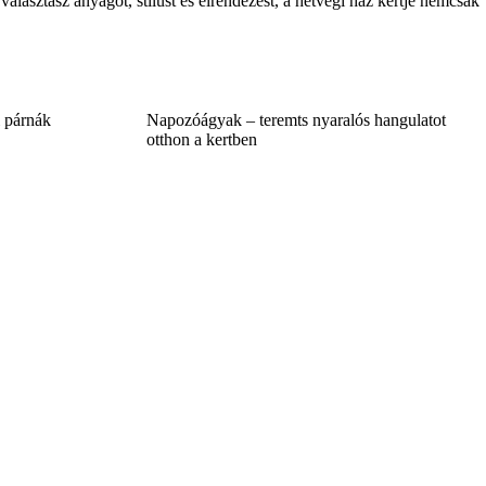
lasztasz anyagot, stílust és elrendezést, a hétvégi ház kertje nemcsak
i párnák
Napozóágyak – teremts nyaralós hangulatot
otthon a kertben