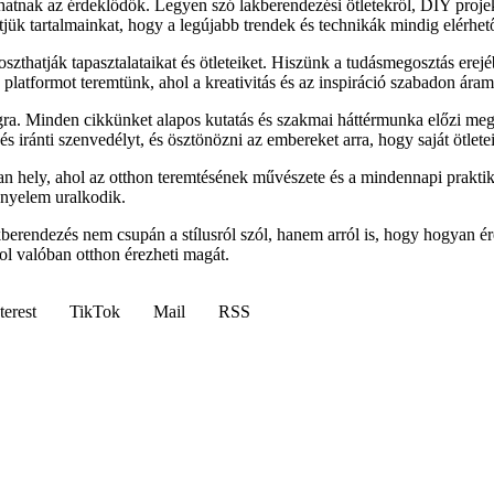
lhatnak az érdeklődők. Legyen szó lakberendezési ötletekről, DIY proj
sítjük tartalmainkat, hogy a legújabb trendek és technikák mindig elérhe
zthatják tapasztalataikat és ötleteiket. Hiszünk a tudásmegosztás erejé
latformot teremtünk, ahol a kreativitás és az inspiráció szabadon áram
ra. Minden cikkünket alapos kutatás és szakmai háttérmunka előzi meg
 iránti szenvedélyt, és ösztönözni az embereket arra, hogy saját ötletei
 hely, ahol az otthon teremtésének művészete és a mindennapi praktik
ényelem uralkodik.
akberendezés nem csupán a stílusról szól, hanem arról is, hogy hogyan
ol valóban otthon érezheti magát.
terest
TikTok
Mail
RSS