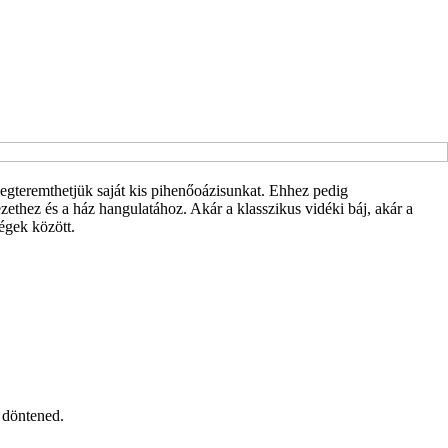
egteremthetjük saját kis pihenőoázisunkat. Ehhez pedig
ethez és a ház hangulatához. Akár a klasszikus vidéki báj, akár a
égek között.
s döntened.