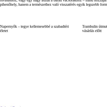
olvasáshoz, vagy egy nagy asztal a baráti vacsorákhoz – mind hozzájáru
pihenőhely, hanem a természethez való visszatérés egyik legszebb formá
Napernyők – tegye kellemesebbé a szabadtéri
Trambulin útmut
életet
vásárlás előtt