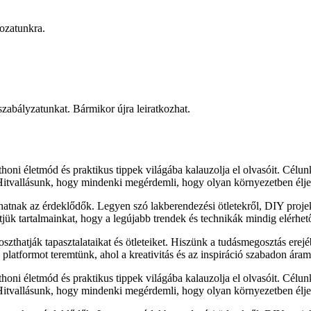
rozatunkra.
 szabályzatunkat. Bármikor újra leiratkozhat.
honi életmód és praktikus tippek világába kalauzolja el olvasóit. Célu
 Hitvallásunk, hogy mindenki megérdemli, hogy olyan környezetben élje
lhatnak az érdeklődők. Legyen szó lakberendezési ötletekről, DIY proj
sítjük tartalmainkat, hogy a legújabb trendek és technikák mindig elérhe
zthatják tapasztalataikat és ötleteiket. Hiszünk a tudásmegosztás erejé
latformot teremtünk, ahol a kreativitás és az inspiráció szabadon áram
honi életmód és praktikus tippek világába kalauzolja el olvasóit. Célu
 Hitvallásunk, hogy mindenki megérdemli, hogy olyan környezetben élje