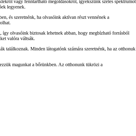
ektekről vagy fenntartható megoldásokról, igyekszünk széles spektrumot
tőek legyenek.
ben, és szeretnénk, ha olvasóink aktívan részt vennének a
olhat.
, így olvasóink biztosak lehetnek abban, hogy megbízható forrásból
ket valóra váltsák.
ák találkoznak. Minden látogatónk számára szeretnénk, ha az otthonuk
 érezzük magunkat a bőrünkben. Az otthonunk tükrözi a