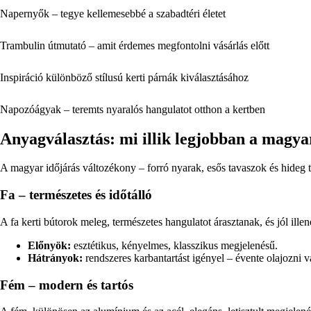
Napernyők – tegye kellemesebbé a szabadtéri életet
Trambulin útmutató – amit érdemes megfontolni vásárlás előtt
Inspiráció különböző stílusú kerti párnák kiválasztásához
Napozóágyak – teremts nyaralós hangulatot otthon a kertben
Anyagválasztás: mi illik legjobban a magy
A magyar időjárás változékony – forró nyarak, esős tavaszok és hideg t
Fa – természetes és időtálló
A fa kerti bútorok meleg, természetes hangulatot árasztanak, és jól ille
Előnyök:
esztétikus, kényelmes, klasszikus megjelenésű.
Hátrányok:
rendszeres karbantartást igényel – évente olajozni v
Fém – modern és tartós