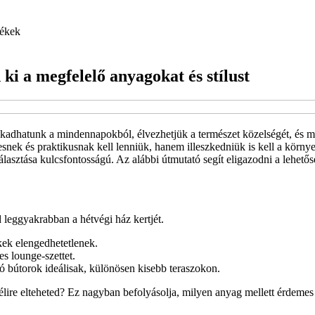
ékek
ki a megfelelő anyagokat és stílust
akadhatunk a mindennapokból, élvezhetjük a természet közelségét, és m
nek és praktikusnak kell lenniük, hanem illeszkedniük is kell a környez
lasztása kulcsfontosságú. Az alábbi útmutató segít eligazodni a lehetős
 leggyakrabban a hétvégi ház kertjét.
ékek elengedhetetlenek.
s lounge-szettet.
 bútorok ideálisak, különösen kisebb teraszokon.
 télire elteheted? Ez nagyban befolyásolja, milyen anyag mellett érdeme