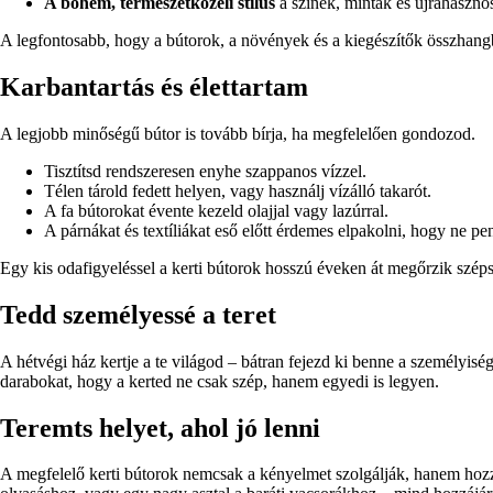
A bohém, természetközeli stílus
a színek, minták és újrahasznos
A legfontosabb, hogy a bútorok, a növények és a kiegészítők összhang
Karbantartás és élettartam
A legjobb minőségű bútor is tovább bírja, ha megfelelően gondozod.
Tisztítsd rendszeresen enyhe szappanos vízzel.
Télen tárold fedett helyen, vagy használj vízálló takarót.
A fa bútorokat évente kezeld olajjal vagy lazúrral.
A párnákat és textíliákat eső előtt érdemes elpakolni, hogy ne p
Egy kis odafigyeléssel a kerti bútorok hosszú éveken át megőrzik szép
Tedd személyessé a teret
A hétvégi ház kertje a te világod – bátran fejezd ki benne a személyisé
darabokat, hogy a kerted ne csak szép, hanem egyedi is legyen.
Teremts helyet, ahol jó lenni
A megfelelő kerti bútorok nemcsak a kényelmet szolgálják, hanem hozzá