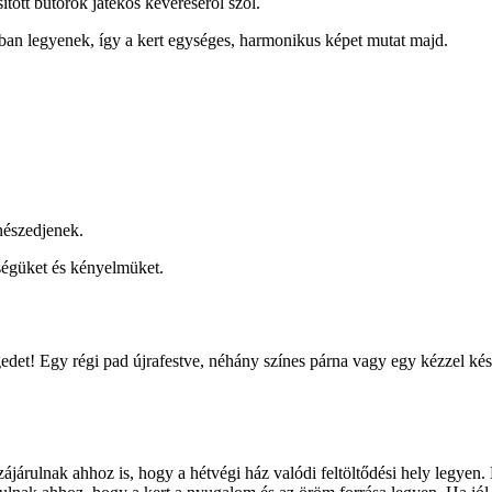
ított bútorok játékos keveréséről szól.
ban legyenek, így a kert egységes, harmonikus képet mutat majd.
enészedjenek.
ségüket és kényelmüket.
gedet! Egy régi pad újrafestve, néhány színes párna vagy egy kézzel kés
járulnak ahhoz is, hogy a hétvégi ház valódi feltöltődési hely legyen