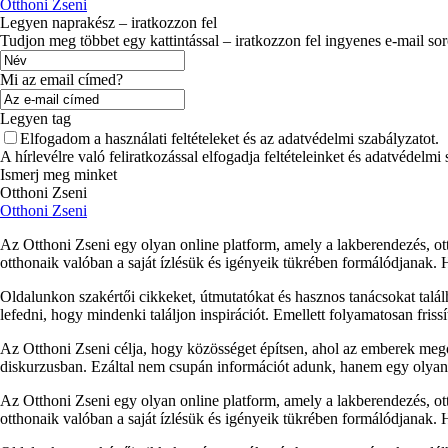
Otthoni Zseni
Legyen naprakész – iratkozzon fel
Tudjon meg többet egy kattintással – iratkozzon fel ingyenes e-mail so
Mi az email címed?
Legyen tag
Elfogadom a használati feltételeket és az adatvédelmi szabályzatot.
A hírlevélre való feliratkozással elfogadja feltételeinket és adatvédelmi
Ismerj meg minket
Otthoni Zseni
Otthoni Zseni
Az Otthoni Zseni egy olyan online platform, amely a lakberendezés, ott
otthonaik valóban a saját ízlésük és igényeik tükrében formálódjanak.
Oldalunkon szakértői cikkeket, útmutatókat és hasznos tanácsokat talá
lefedni, hogy mindenki találjon inspirációt. Emellett folyamatosan fris
Az Otthoni Zseni célja, hogy közösséget építsen, ahol az emberek megos
diskurzusban. Ezáltal nem csupán információt adunk, hanem egy olyan p
Az Otthoni Zseni egy olyan online platform, amely a lakberendezés, ott
otthonaik valóban a saját ízlésük és igényeik tükrében formálódjanak.