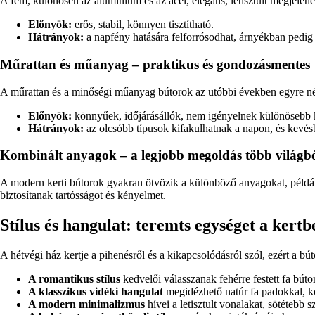
A fém, különösen az alumínium és az acél, elegáns, letisztult megjelené
Előnyök:
erős, stabil, könnyen tisztítható.
Hátrányok:
a napfény hatására felforrósodhat, árnyékban pedig h
Műrattan és műanyag – praktikus és gondozásmentes
A műrattan és a minőségi műanyag bútorok az utóbbi években egyre n
Előnyök:
könnyűek, időjárásállók, nem igényelnek különösebb k
Hátrányok:
az olcsóbb típusok kifakulhatnak a napon, és kevésb
Kombinált anyagok – a legjobb megoldás több világb
A modern kerti bútorok gyakran ötvözik a különböző anyagokat, például
biztosítanak tartósságot és kényelmet.
Stílus és hangulat: teremts egységet a kertb
A hétvégi ház kertje a pihenésről és a kikapcsolódásról szól, ezért a búto
A romantikus stílus
kedvelői válasszanak fehérre festett fa búto
A klasszikus vidéki hangulat
megidézhető natúr fa padokkal, ko
A modern minimalizmus
hívei a letisztult vonalakat, sötétebb s