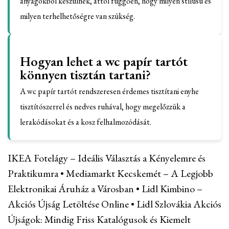
anyagokból készülnek, attól függően, hogy milyen stílusú és
milyen terhelhetőségre van szükség.
Hogyan lehet a wc papír tartót
könnyen tisztán tartani?
A wc papír tartót rendszeresen érdemes tisztítani enyhe
tisztítószerrel és nedves ruhával, hogy megelőzzük a
lerakódásokat és a kosz felhalmozódását.
IKEA Fotelágy – Ideális Választás a Kényelemre és
Praktikumra
•
Mediamarkt Kecskemét – A Legjobb
Elektronikai Áruház a Városban
•
Lidl Kimbino –
Akciós Újság Letöltése Online
•
Lidl Szlovákia Akciós
Újságok: Mindig Friss Katalógusok és Kiemelt