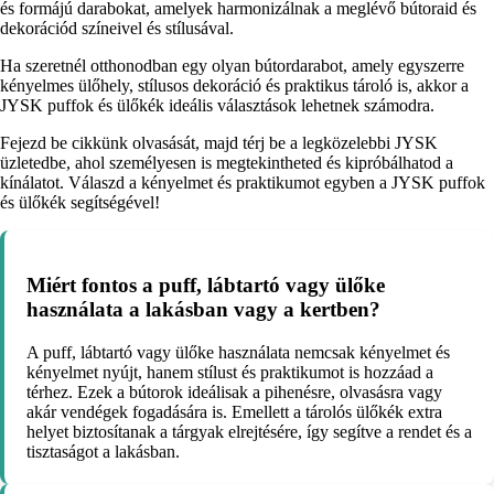
és formájú darabokat, amelyek harmonizálnak a meglévő bútoraid és
dekorációd színeivel és stílusával.
Ha szeretnél otthonodban egy olyan bútordarabot, amely egyszerre
kényelmes ülőhely, stílusos dekoráció és praktikus tároló is, akkor a
JYSK puffok és ülőkék ideális választások lehetnek számodra.
Fejezd be cikkünk olvasását, majd térj be a legközelebbi JYSK
üzletedbe, ahol személyesen is megtekintheted és kipróbálhatod a
kínálatot. Válaszd a kényelmet és praktikumot egyben a JYSK puffok
és ülőkék segítségével!
Miért fontos a puff, lábtartó vagy ülőke
használata a lakásban vagy a kertben?
A puff, lábtartó vagy ülőke használata nemcsak kényelmet és
kényelmet nyújt, hanem stílust és praktikumot is hozzáad a
térhez. Ezek a bútorok ideálisak a pihenésre, olvasásra vagy
akár vendégek fogadására is. Emellett a tárolós ülőkék extra
helyet biztosítanak a tárgyak elrejtésére, így segítve a rendet és a
tisztaságot a lakásban.