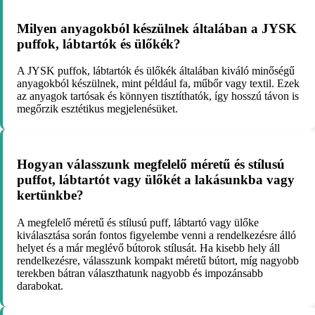
Milyen anyagokból készülnek általában a JYSK
puffok, lábtartók és ülőkék?
A JYSK puffok, lábtartók és ülőkék általában kiváló minőségű
anyagokból készülnek, mint például fa, műbőr vagy textil. Ezek
az anyagok tartósak és könnyen tisztíthatók, így hosszú távon is
megőrzik esztétikus megjelenésüket.
Hogyan válasszunk megfelelő méretű és stílusú
puffot, lábtartót vagy ülőkét a lakásunkba vagy
kertünkbe?
A megfelelő méretű és stílusú puff, lábtartó vagy ülőke
kiválasztása során fontos figyelembe venni a rendelkezésre álló
helyet és a már meglévő bútorok stílusát. Ha kisebb hely áll
rendelkezésre, válasszunk kompakt méretű bútort, míg nagyobb
terekben bátran választhatunk nagyobb és impozánsabb
darabokat.