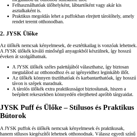
Felhasználhatóak ülőhelyként, lábtartóként vagy akár kis
asztalkaként is.
Praktikus megoldás lehet a puffokban elrejtett tárolóhely, amely
rendet teremt otthonodban.
2. JYSK Ülőke
Az ülőkék nemcsak kényelmesek, de esztétikailag is vonzóak lehetnek.
A JYSK ülőkék kiváló minőségű anyagokból készülnek, így hosszú
éveken át szolgálhatnak.
A JYSK ülőkék széles palettájából választhatsz, így biztosan
megtalálod az otthonodhoz és az igényeidhez leginkább illőt.
Az ülőkék könnyen tisztíthatóak és karbantarthatóak, így hosszú
távon is szépek maradnak.
A tárolós ülőkék extra praktikusságot biztosítanak, hiszen a
beépített rekeszekben könnyedén elrejtheted apróbb tárgyaidat.
JYSK Puff és Ülőke – Stílusos és Praktikus
Bútorok
A JYSK puffok és ülőkék nemcsak kényelmesek és praktikusak,
hanem stílusos kiegészítői lehetnek otthonodnak. Válassz egyedi színű