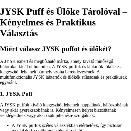
JYSK Puff és Ülőke Tárolóval –
Kényelmes és Praktikus
Választás
Miért válassz JYSK puffot és ülőkét?
A JYSK ismert és megbízható márka, amely kiváló minőségű
bútorokat kínál otthonodba. A JYSK puffok és lábtartók tökéletes
kiegészítői lehetnek bármely szoba berendezésének. A
multifunkcionális JYSK lábtartók és ülőkék stílusosak és praktikusak
egyaránt.
1. JYSK Puff
A JYSK puffok kiváló kiegészítői lehetnek nappalinak, hálószobának
vagy akár gyerekszobának is. Kényelmesen helyet biztosítanak
vendégeidnek vagy akár csak pihenésre szolgálnak.
A JYSK puffok széles választékban elérhetőek, így biztosan
megtalálod az otthonod stílusához illőt.