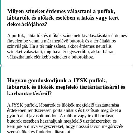
Milyen színeket érdemes választani a puffok,
lábtartók és ülőkék esetében a lakás vagy kert
dekorációjához?
A puffok, lábtartók és ülőkék színeinek kiválasztásakor érdemes
figyelembe venni a már meglévő bútorok és a tér általános
színvilágát. Ha a tér már színes, akkor érdemes neutrális
színeket választani, míg ha a tér egyszerűbb, akkor bátran
választhatunk élénkebb színeket a bútorokhoz.
Hogyan gondoskodjunk a JYSK puffok,
lábtartók és ülőkék megfelelő tisztántartásáról és
karbantartásáról?
A JYSK puffok, lábtartók és ülőkék megfelelő tisztántartása
érdekében rendszeresen portalanítsuk és tisztítsuk meg őket a
gyártó által javasolt módon. A műbőr vagy textil borítású
bútorok esetében használjunk megfelelő tisztítószereket, és
kerüljük a durva vegyszereket, hogy hosszú távon megőrizzék
szépségüket és funkcionalitásukat.