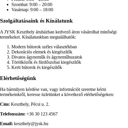
Szombat: 9:00 – 20:00
Vasárnap: 9:00 – 18:00
Szolgáltatásaink és Kínálatunk
A JYSK Keszthely áruházban kedvező áron vásárolhat minőségi
termékeket. Kínálatunkban megtalálhatók:
Modern bútorok széles választékban
Dekorációs elemek és kiegészítők
Divatos ágyneműk és ágyneműhuzatok
Törölközők és fürdőszobai kiegészítők
Kerti bútorok és kiegészítők
Elérhetőségünk
Ha bármilyen kérdése van, vagy információt szeretne kérni
termékeinkről, keresse üzletünket a következő elérhetőségeken:
Cím:
Keszthely, Pécsi u. 2.
Telefonszám:
+36 30 123 4567
Email:
keszthely@jysk.hu