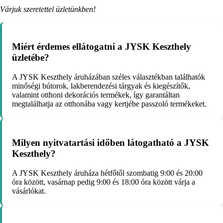
Várjuk szeretettel üzletünkben!
Miért érdemes ellátogatni a JYSK Keszthely
üzletébe?
A JYSK Keszthely áruházában széles választékban találhatók
minőségi bútorok, lakberendezési tárgyak és kiegészítők,
valamint otthoni dekorációs termékek, így garantáltan
megtalálhatja az otthonába vagy kertjébe passzoló termékeket.
Milyen nyitvatartási időben látogatható a JYSK
Keszthely?
A JYSK Keszthely áruháza hétfőtől szombatig 9:00 és 20:00
óra között, vasárnap pedig 9:00 és 18:00 óra között várja a
vásárlókat.