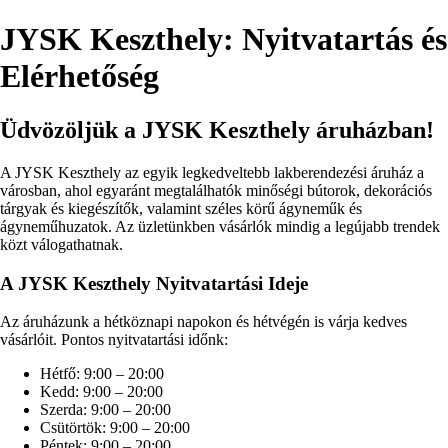
JYSK Keszthely: Nyitvatartás és
Elérhetőség
Üdvözöljük a JYSK Keszthely áruházban!
A JYSK Keszthely az egyik legkedveltebb lakberendezési áruház a
városban, ahol egyaránt megtalálhatók minőségi bútorok, dekorációs
tárgyak és kiegészítők, valamint széles körű ágyneműk és
ágyneműhuzatok. Az üzletünkben vásárlók mindig a legújabb trendek
közt válogathatnak.
A JYSK Keszthely Nyitvatartási Ideje
Az áruházunk a hétköznapi napokon és hétvégén is várja kedves
vásárlóit. Pontos nyitvatartási időnk:
Hétfő: 9:00 – 20:00
Kedd: 9:00 – 20:00
Szerda: 9:00 – 20:00
Csütörtök: 9:00 – 20:00
Péntek: 9:00 – 20:00