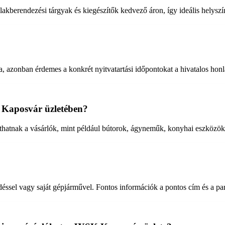
akberendezési tárgyak és kiegészítők kedvező áron, így ideális helyszí
a, azonban érdemes a konkrét nyitvatartási időpontokat a hivatalos honl
 Kaposvár üzletében?
tnak a vásárlók, mint például bútorok, ágyneműk, konyhai eszközök, 
l vagy saját gépjárművel. Fontos információk a pontos cím és a park