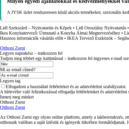
Milyen egyedi ajánlatokkal és kedvezményekkel vá
A JYSK üzlet rendszeresen kínál akciós termékeket, szezonális k
Lidl Szekszárd – Nyitvatartás és Képek
•
Lidl Oroszlány Nyitvatartás
Ikea Konyhatervező: Útmutató a Konyha Álmai Megtervezéséhez
•
Li
Hasznos információk vásárlás előtt
•
IKEA Tervező Eszközök – Segíts
Otthoni Zseni
Legyen naprakész – iratkozzon fel
Tudjon meg többet egy kattintással – iratkozzon fel ingyenes e-mail so
Mi az email címed?
Legyen tag
Elfogadom a használati feltételeket és az adatvédelmi szabályzatot.
A hírlevélre való feliratkozással elfogadja feltételeinket és adatvédelmi
Ismerj meg minket
Otthoni Zseni
Otthoni Zseni
Az Otthoni Zseni egy olyan online platform, amely a lakberendezés, ott
otthonaik valóban a saját ízlésük és igényeik tükrében formálódjanak.