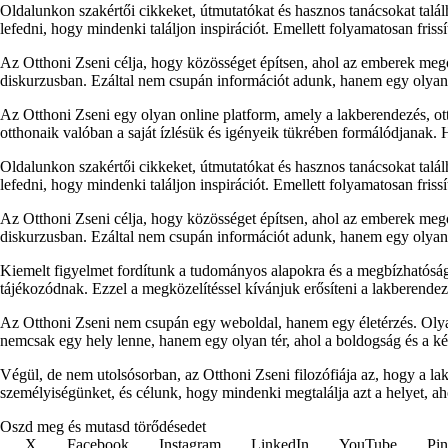
Oldalunkon szakértői cikkeket, útmutatókat és hasznos tanácsokat talá
lefedni, hogy mindenki találjon inspirációt. Emellett folyamatosan fris
Az Otthoni Zseni célja, hogy közösséget építsen, ahol az emberek megos
diskurzusban. Ezáltal nem csupán információt adunk, hanem egy olyan p
Az Otthoni Zseni egy olyan online platform, amely a lakberendezés, ott
otthonaik valóban a saját ízlésük és igényeik tükrében formálódjanak.
Oldalunkon szakértői cikkeket, útmutatókat és hasznos tanácsokat talá
lefedni, hogy mindenki találjon inspirációt. Emellett folyamatosan fris
Az Otthoni Zseni célja, hogy közösséget építsen, ahol az emberek megos
diskurzusban. Ezáltal nem csupán információt adunk, hanem egy olyan p
Kiemelt figyelmet fordítunk a tudományos alapokra és a megbízhatóság
tájékozódnak. Ezzel a megközelítéssel kívánjuk erősíteni a lakberendezés
Az Otthoni Zseni nem csupán egy weboldal, hanem egy életérzés. Olyan
nemcsak egy hely lenne, hanem egy olyan tér, ahol a boldogság és a k
Végül, de nem utolsósorban, az Otthoni Zseni filozófiája az, hogy a l
személyiségünket, és célunk, hogy mindenki megtalálja azt a helyet, ah
Oszd meg és mutasd törődésedet
X
Facebook
Instagram
LinkedIn
YouTube
Pin