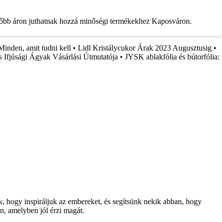
ezőbb áron juthatnak hozzá minőségi termékekhez Kaposváron.
inden, amit tudni kell
•
Lidl Kristálycukor Árak 2023 Augusztusig
•
 Ifjúsági Ágyak Vásárlási Útmutatója
•
JYSK ablakfólia és bútorfólia:
nk, hogy inspiráljuk az embereket, és segítsünk nekik abban, hogy
n, amelyben jól érzi magát.