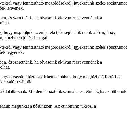
ektekről vagy fenntartható megoldásokról, igyekszünk széles spektrumot
tőek legyenek.
ben, és szeretnénk, ha olvasóink aktívan részt vennének a
olhat.
nk, hogy inspiráljuk az embereket, és segítsünk nekik abban, hogy
n, amelyben jól érzi magát.
ektekről vagy fenntartható megoldásokról, igyekszünk széles spektrumot
tőek legyenek.
ben, és szeretnénk, ha olvasóink aktívan részt vennének a
olhat.
, így olvasóink biztosak lehetnek abban, hogy megbízható forrásból
ket valóra váltsák.
ák találkoznak. Minden látogatónk számára szeretnénk, ha az otthonuk
 érezzük magunkat a bőrünkben. Az otthonunk tükrözi a