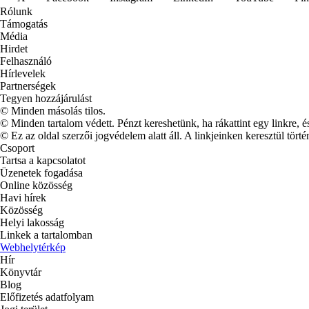
Rólunk
Támogatás
Média
Hirdet
Felhasználó
Hírlevelek
Partnerségek
Tegyen hozzájárulást
© Minden másolás tilos.
© Minden tartalom védett. Pénzt kereshetünk, ha rákattint egy linkre, é
© Ez az oldal szerzői jogvédelem alatt áll. A linkjeinken keresztül törté
Csoport
Tartsa a kapcsolatot
Üzenetek fogadása
Online közösség
Havi hírek
Közösség
Helyi lakosság
Linkek a tartalomban
Webhelytérkép
Hír
Könyvtár
Blog
Előfizetés adatfolyam