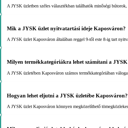
A JYSK üzletben széles választékban találhatók minőségi bútorok, l
Mik a JYSK üzlet nyitvatartási ideje Kaposváron?
A JYSK üzlet Kaposváron általában reggel 9-től este 8-ig tart nyitv
Milyen termékkategóriákra lehet számítani a JYSK
A JYSK üzletében Kaposváron számos termékkategóriában válogatha
Hogyan lehet eljutni a JYSK üzletébe Kaposváron?
A JYSK üzlet Kaposváron könnyen megközelíthető tömegközlekedésse