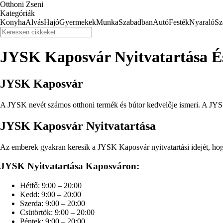
Otthoni Zseni
Kategóriák
Konyha
Alvás
Hajó
Gyermekek
Munka
Szabadban
Autó
Festék
Nyaraló
Sz
JYSK Kaposvár Nyitvatartása É
JYSK Kaposvár
A JYSK nevét számos otthoni termék és bútor kedvelője ismeri. A JYSK
JYSK Kaposvár Nyitvatartása
Az emberek gyakran keresik a JYSK Kaposvár nyitvatartási idejét, hog
JYSK Nyitvatartása Kaposváron:
Hétfő: 9:00 – 20:00
Kedd: 9:00 – 20:00
Szerda: 9:00 – 20:00
Csütörtök: 9:00 – 20:00
Péntek: 9:00 – 20:00