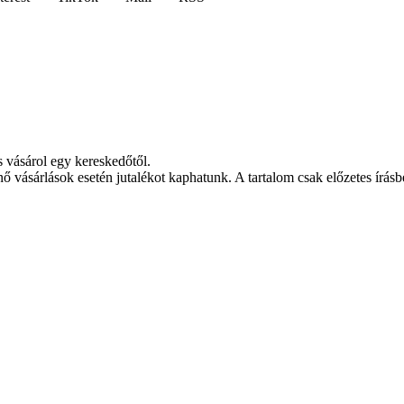
s vásárol egy kereskedőtől.
nő vásárlások esetén jutalékot kaphatunk. A tartalom csak előzetes írásbe