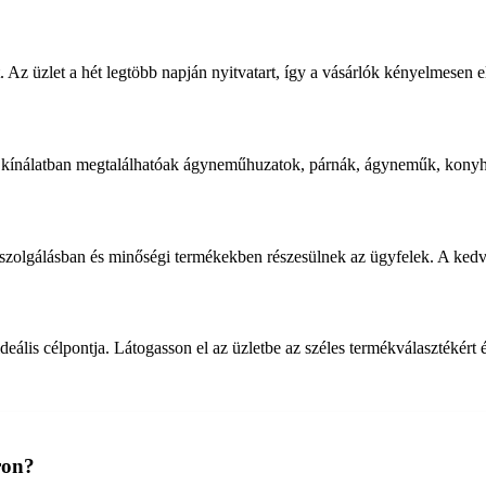
 Az üzlet a hét legtöbb napján nyitvatart, így a vásárlók kényelmesen e
 kínálatban megtalálhatóak ágyneműhuzatok, párnák, ágyneműk, konyha
iszolgálásban és minőségi termékekben részesülnek az ügyfelek. A kedve
lis célpontja. Látogasson el az üzletbe az széles termékválasztékért é
ron?