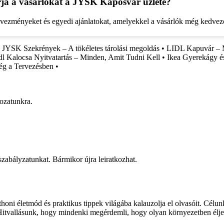
rja a vásárlókat a JYSK Kaposvár üzlete?
edvezményeket és egyedi ajánlatokat, amelyekkel a vásárlók még kedv
•
JYSK Szekrények – A tökéletes tárolási megoldás
•
LIDL Kapuvár – M
dl Kalocsa Nyitvatartás – Minden, Amit Tudni Kell
•
Ikea Gyerekágy és
ég a Tervezésben
•
rozatunkra.
 szabályzatunkat. Bármikor újra leiratkozhat.
honi életmód és praktikus tippek világába kalauzolja el olvasóit. Célu
 Hitvallásunk, hogy mindenki megérdemli, hogy olyan környezetben élje