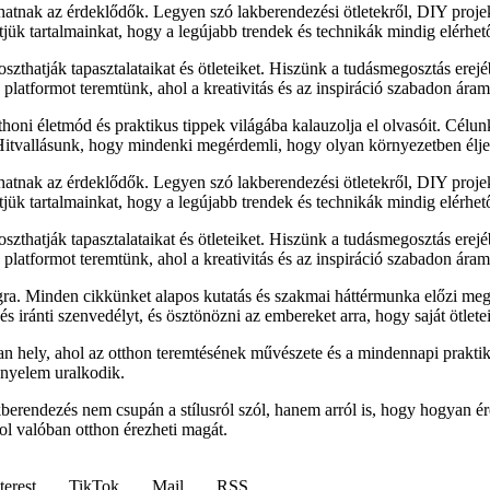
lhatnak az érdeklődők. Legyen szó lakberendezési ötletekről, DIY proj
sítjük tartalmainkat, hogy a legújabb trendek és technikák mindig elérhe
zthatják tapasztalataikat és ötleteiket. Hiszünk a tudásmegosztás erejé
latformot teremtünk, ahol a kreativitás és az inspiráció szabadon áram
honi életmód és praktikus tippek világába kalauzolja el olvasóit. Célu
 Hitvallásunk, hogy mindenki megérdemli, hogy olyan környezetben élje
lhatnak az érdeklődők. Legyen szó lakberendezési ötletekről, DIY proj
sítjük tartalmainkat, hogy a legújabb trendek és technikák mindig elérhe
zthatják tapasztalataikat és ötleteiket. Hiszünk a tudásmegosztás erejé
latformot teremtünk, ahol a kreativitás és az inspiráció szabadon áram
ra. Minden cikkünket alapos kutatás és szakmai háttérmunka előzi meg
 iránti szenvedélyt, és ösztönözni az embereket arra, hogy saját ötletei
 hely, ahol az otthon teremtésének művészete és a mindennapi praktik
ényelem uralkodik.
akberendezés nem csupán a stílusról szól, hanem arról is, hogy hogyan
ol valóban otthon érezheti magát.
terest
TikTok
Mail
RSS