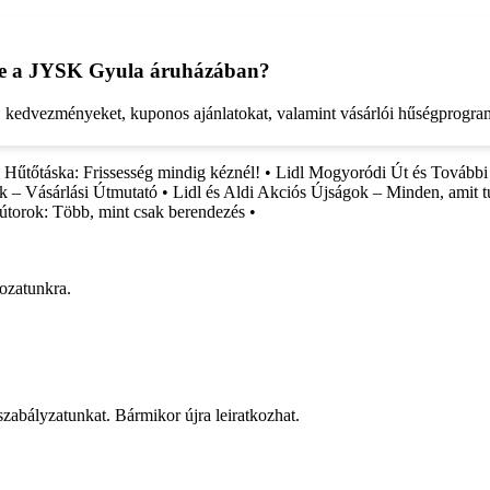
ére a JYSK Gyula áruházában?
kedvezményeket, kuponos ajánlatokat, valamint vásárlói hűségprogramo
 Hűtőtáska: Frissesség mindig kéznél!
•
Lidl Mogyoródi Út és További
– Vásárlási Útmutató
•
Lidl és Aldi Akciós Újságok – Minden, amit 
torok: Több, mint csak berendezés
•
rozatunkra.
 szabályzatunkat. Bármikor újra leiratkozhat.