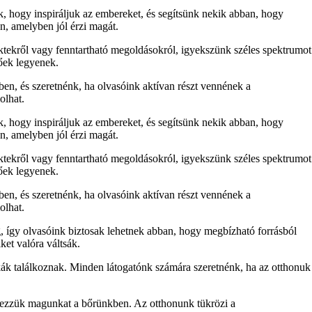
nk, hogy inspiráljuk az embereket, és segítsünk nekik abban, hogy
n, amelyben jól érzi magát.
ektekről vagy fenntartható megoldásokról, igyekszünk széles spektrumot
tőek legyenek.
ben, és szeretnénk, ha olvasóink aktívan részt vennének a
olhat.
nk, hogy inspiráljuk az embereket, és segítsünk nekik abban, hogy
n, amelyben jól érzi magát.
ektekről vagy fenntartható megoldásokról, igyekszünk széles spektrumot
tőek legyenek.
ben, és szeretnénk, ha olvasóink aktívan részt vennének a
olhat.
, így olvasóink biztosak lehetnek abban, hogy megbízható forrásból
ket valóra váltsák.
ák találkoznak. Minden látogatónk számára szeretnénk, ha az otthonuk
 érezzük magunkat a bőrünkben. Az otthonunk tükrözi a