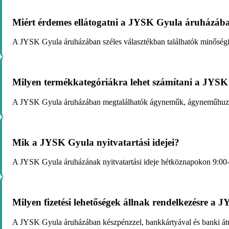
Miért érdemes ellátogatni a JYSK Gyula áruházáb
A JYSK Gyula áruházában széles választékban találhatók minőségi bú
Milyen termékkategóriákra lehet számítani a JYSK
A JYSK Gyula áruházában megtalálhatók ágyneműk, ágyneműhuzatok, 
Mik a JYSK Gyula nyitvatartási idejei?
A JYSK Gyula áruházának nyitvatartási ideje hétköznapokon 9:00-tő
Milyen fizetési lehetőségek állnak rendelkezésre a
A JYSK Gyula áruházában készpénzzel, bankkártyával és banki átutalá