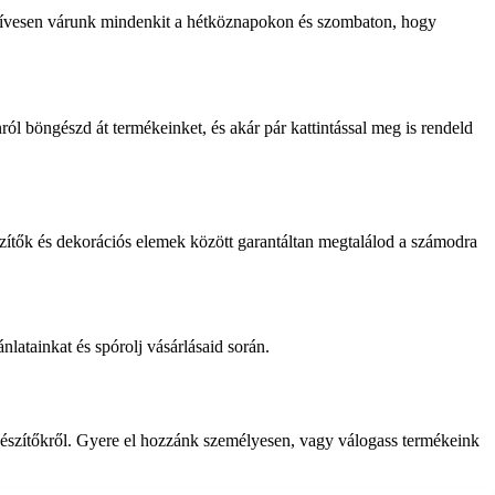
. Szívesen várunk mindenkit a hétköznapokon és szombaton, hogy
l böngészd át termékeinket, és akár pár kattintással meg is rendeld
tők és dekorációs elemek között garantáltan megtalálod a számodra
atainkat és spórolj vásárlásaid során.
észítőkről. Gyere el hozzánk személyesen, vagy válogass termékeink