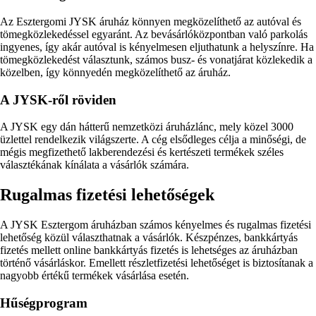
Az Esztergomi JYSK áruház könnyen megközelíthető az autóval és
tömegközlekedéssel egyaránt. Az bevásárlóközpontban való parkolás
ingyenes, így akár autóval is kényelmesen eljuthatunk a helyszínre. Ha
tömegközlekedést választunk, számos busz- és vonatjárat közlekedik a
közelben, így könnyedén megközelíthető az áruház.
A JYSK-ről röviden
A JYSK egy dán hátterű nemzetközi áruházlánc, mely közel 3000
üzlettel rendelkezik világszerte. A cég elsődleges célja a minőségi, de
mégis megfizethető lakberendezési és kertészeti termékek széles
választékának kínálata a vásárlók számára.
Rugalmas fizetési lehetőségek
A JYSK Esztergom áruházban számos kényelmes és rugalmas fizetési
lehetőség közül választhatnak a vásárlók. Készpénzes, bankkártyás
fizetés mellett online bankkártyás fizetés is lehetséges az áruházban
történő vásárláskor. Emellett részletfizetési lehetőséget is biztosítanak a
nagyobb értékű termékek vásárlása esetén.
Hűségprogram