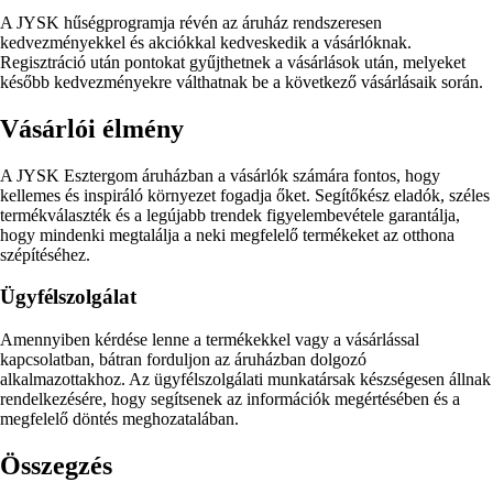
A JYSK hűségprogramja révén az áruház rendszeresen
kedvezményekkel és akciókkal kedveskedik a vásárlóknak.
Regisztráció után pontokat gyűjthetnek a vásárlások után, melyeket
később kedvezményekre válthatnak be a következő vásárlásaik során.
Vásárlói élmény
A JYSK Esztergom áruházban a vásárlók számára fontos, hogy
kellemes és inspiráló környezet fogadja őket. Segítőkész eladók, széles
termékválaszték és a legújabb trendek figyelembevétele garantálja,
hogy mindenki megtalálja a neki megfelelő termékeket az otthona
szépítéséhez.
Ügyfélszolgálat
Amennyiben kérdése lenne a termékekkel vagy a vásárlással
kapcsolatban, bátran forduljon az áruházban dolgozó
alkalmazottakhoz. Az ügyfélszolgálati munkatársak készségesen állnak
rendelkezésére, hogy segítsenek az információk megértésében és a
megfelelő döntés meghozatalában.
Összegzés