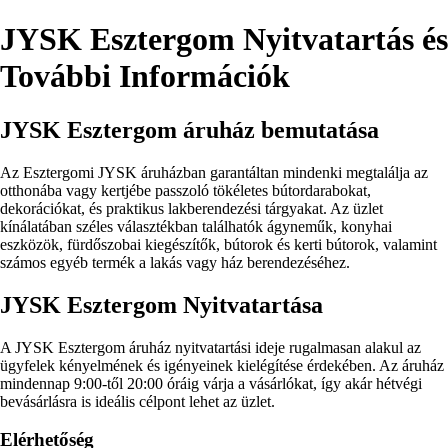
JYSK Esztergom Nyitvatartás és
További Információk
JYSK Esztergom áruház bemutatása
Az Esztergomi JYSK áruházban garantáltan mindenki megtalálja az
otthonába vagy kertjébe passzoló tökéletes bútordarabokat,
dekorációkat, és praktikus lakberendezési tárgyakat. Az üzlet
kínálatában széles választékban találhatók ágyneműk, konyhai
eszközök, fürdőszobai kiegészítők, bútorok és kerti bútorok, valamint
számos egyéb termék a lakás vagy ház berendezéséhez.
JYSK Esztergom Nyitvatartása
A JYSK Esztergom áruház nyitvatartási ideje rugalmasan alakul az
ügyfelek kényelmének és igényeinek kielégítése érdekében. Az áruház
mindennap 9:00-től 20:00 óráig várja a vásárlókat, így akár hétvégi
bevásárlásra is ideális célpont lehet az üzlet.
Elérhetőség