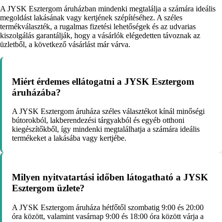
A JYSK Esztergom áruházban mindenki megtalálja a számára ideális
megoldást lakásának vagy kertjének szépítéséhez. A széles
termékválaszték, a rugalmas fizetési lehetőségek és az udvarias
kiszolgálás garantálják, hogy a vásárlók elégedetten távoznak az
üzletből, a következő vásárlást már várva.
Miért érdemes ellátogatni a JYSK Esztergom
áruházába?
A JYSK Esztergom áruháza széles választékot kínál minőségi
bútorokból, lakberendezési tárgyakból és egyéb otthoni
kiegészítőkből, így mindenki megtalálhatja a számára ideális
termékeket a lakásába vagy kertjébe.
Milyen nyitvatartási időben látogatható a JYSK
Esztergom üzlete?
A JYSK Esztergom áruháza hétfőtől szombatig 9:00 és 20:00
óra között, valamint vasárnap 9:00 és 18:00 óra között várja a