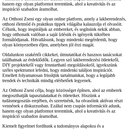
hanem egy olyan platformot teremtünk, ahol a kreativitás és az
inspiráció szabadon áramolhat.
Az Otthoni Zseni egy olyan online platform, amely a lakberendezés,
otthoni életmód és praktikus tippek világába kalauzolja el olvasóit.
Célunk, hogy inspiráljuk az embereket, és segítsünk nekik abban,
hogy otthonaik valóban a saját ízlésük és igényeik tükrében
formálódjanak. Hitvallásunk, hogy mindenki megérdemli, hogy
olyan környezetben éljen, amelyben jól érzi magát.
Oldalunkon szakértői cikkeket, útmutatókat és hasznos tanácsokat
találhatnak az érdeklődők. Legyen szó lakberendezési ötletekről,
DIY projektekről vagy fenntartható megoldásokról, igyekszünk
széles spektrumot lefedni, hogy mindenki találjon inspirációt.
Emellett folyamatosan frissítjük tartalmainkat, hogy a legújabb
trendek és technikák mindig elérhetőek legyenek.
Az Otthoni Zseni célja, hogy közösséget építsen, ahol az emberek
megoszthatják tapasztalataikat és ötleteiket. Hiszünk a
tudásmegosztás erejében, és szeretnénk, ha olvasóink aktívan részt
vennének a diskurzusban. Ezáltal nem csupán információt adunk,
hanem egy olyan platformot teremtünk, ahol a kreativitás és az
inspiráció szabadon áramolhat.
Kiemelt figyelmet fordítunk a tudományos alapokra és a