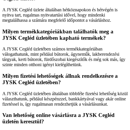
A JYSK Cegléd üzlete általában hétköznapokon és hétvégén is
nyitva tart, rugalmas nyitvatartási idővel, hogy mindenki
megtalálhassa a számára megfelelő időpontot a vásárláshoz.
Milyen termékkategóriákban találhatók meg a
JYSK Cegléd üzletében kapható termékek?
A JYSK Cegléd üzletében számos termékkategóriában
válogathatunk, mint például bútorok, ágyneműk, lakberendezési
tárgyak, kerti bútorok, fürdőszobai kiegészítők és még sok más, így
szinte minden otthoni igényt kielégíthetünk.
Milyen fizetési lehetőségek állnak rendelkezésre a
JYSK Cegléd üzletében?
A JYSK Cegléd üzletében általában többféle fizetési lehetőség közül
választhatunk, például készpénzzel, bankkártyával vagy akár online
fizetéssel is, így rugalmasan rendezhetjük a vásárlásunkat.
Van lehetőség online vásárlásra a JYSK Cegléd
üzletén keresztül?