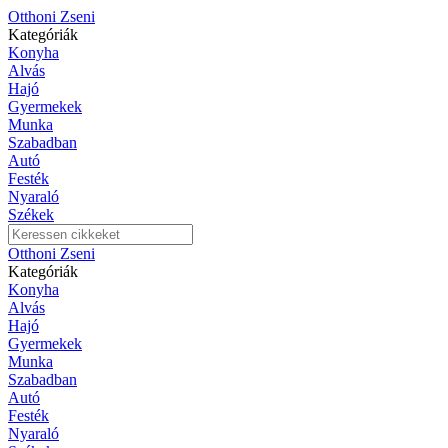
Otthoni Zseni
Kategóriák
Konyha
Alvás
Hajó
Gyermekek
Munka
Szabadban
Autó
Festék
Nyaraló
Székek
Otthoni Zseni
Kategóriák
Konyha
Alvás
Hajó
Gyermekek
Munka
Szabadban
Autó
Festék
Nyaraló