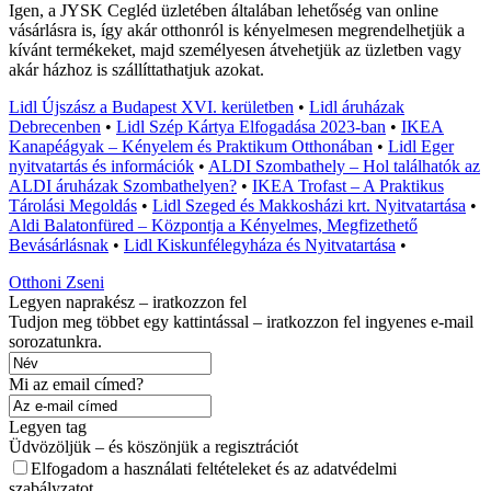
Igen, a JYSK Cegléd üzletében általában lehetőség van online
vásárlásra is, így akár otthonról is kényelmesen megrendelhetjük a
kívánt termékeket, majd személyesen átvehetjük az üzletben vagy
akár házhoz is szállíttathatjuk azokat.
Lidl Újszász a Budapest XVI. kerületben
•
Lidl áruházak
Debrecenben
•
Lidl Szép Kártya Elfogadása 2023-ban
•
IKEA
Kanapéágyak – Kényelem és Praktikum Otthonában
•
Lidl Eger
nyitvatartás és információk
•
ALDI Szombathely – Hol találhatók az
ALDI áruházak Szombathelyen?
•
IKEA Trofast – A Praktikus
Tárolási Megoldás
•
Lidl Szeged és Makkosházi krt. Nyitvatartása
•
Aldi Balatonfüred – Központja a Kényelmes, Megfizethető
Bevásárlásnak
•
Lidl Kiskunfélegyháza és Nyitvatartása
•
Otthoni Zseni
Legyen naprakész – iratkozzon fel
Tudjon meg többet egy kattintással – iratkozzon fel ingyenes e-mail
sorozatunkra.
Mi az email címed?
Legyen tag
Üdvözöljük – és köszönjük a regisztrációt
Elfogadom a használati feltételeket és az adatvédelmi
szabályzatot.