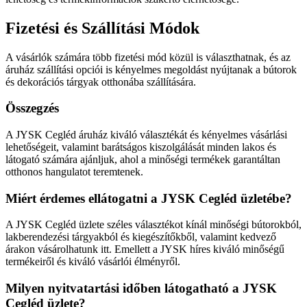
Fizetési és Szállítási Módok
A vásárlók számára több fizetési mód közül is választhatnak, és az
áruház szállítási opciói is kényelmes megoldást nyújtanak a bútorok
és dekorációs tárgyak otthonába szállítására.
Összegzés
A JYSK Cegléd áruház kiváló választékát és kényelmes vásárlási
lehetőségeit, valamint barátságos kiszolgálását minden lakos és
látogató számára ajánljuk, ahol a minőségi termékek garantáltan
otthonos hangulatot teremtenek.
Miért érdemes ellátogatni a JYSK Cegléd üzletébe?
A JYSK Cegléd üzlete széles választékot kínál minőségi bútorokból,
lakberendezési tárgyakból és kiegészítőkből, valamint kedvező
árakon vásárolhatunk itt. Emellett a JYSK híres kiváló minőségű
termékeiről és kiváló vásárlói élményről.
Milyen nyitvatartási időben látogatható a JYSK
Cegléd üzlete?