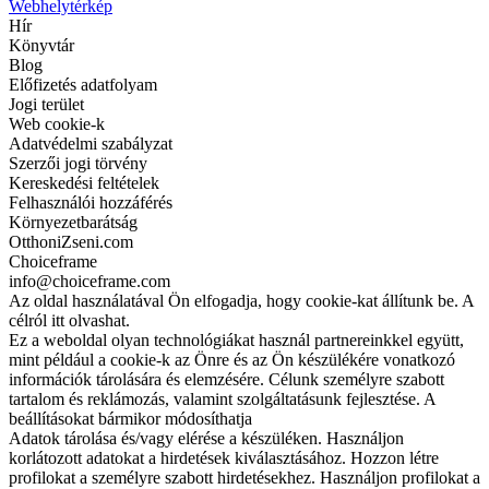
Webhelytérkép
Hír
Könyvtár
Blog
Előfizetés adatfolyam
Jogi terület
Web cookie-k
Adatvédelmi szabályzat
Szerzői jogi törvény
Kereskedési feltételek
Felhasználói hozzáférés
Környezetbarátság
OtthoniZseni.com
Choiceframe
info@choiceframe.com
Az oldal használatával Ön elfogadja, hogy cookie-kat állítunk be. A
célról itt olvashat.
Ez a weboldal olyan technológiákat használ partnereinkkel együtt,
mint például a cookie-k az Önre és az Ön készülékére vonatkozó
információk tárolására és elemzésére. Célunk személyre szabott
tartalom és reklámozás, valamint szolgáltatásunk fejlesztése. A
beállításokat bármikor módosíthatja
Adatok tárolása és/vagy elérése a készüléken. Használjon
korlátozott adatokat a hirdetések kiválasztásához. Hozzon létre
profilokat a személyre szabott hirdetésekhez. Használjon profilokat a