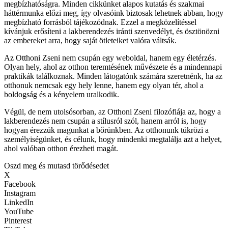
megbízhatóságra. Minden cikkünket alapos kutatás és szakmai
háttérmunka előzi meg, így olvasóink biztosak lehetnek abban, hogy
megbízható forrásból tájékozódnak. Ezzel a megközelítéssel
kívánjuk erősíteni a lakberendezés iránti szenvedélyt, és ösztönözni
az embereket arra, hogy saját ötleteiket valóra váltsák.
Az Otthoni Zseni nem csupán egy weboldal, hanem egy életérzés.
Olyan hely, ahol az otthon teremtésének művészete és a mindennapi
praktikák találkoznak. Minden látogatónk számára szeretnénk, ha az
otthonuk nemcsak egy hely lenne, hanem egy olyan tér, ahol a
boldogság és a kényelem uralkodik.
Végül, de nem utolsósorban, az Otthoni Zseni filozófiája az, hogy a
lakberendezés nem csupán a stílusról szól, hanem arról is, hogy
hogyan érezzük magunkat a bőrünkben. Az otthonunk tükrözi a
személyiségünket, és célunk, hogy mindenki megtalálja azt a helyet,
ahol valóban otthon érezheti magát.
Oszd meg és mutasd törődésedet
X
Facebook
Instagram
LinkedIn
YouTube
Pinterest