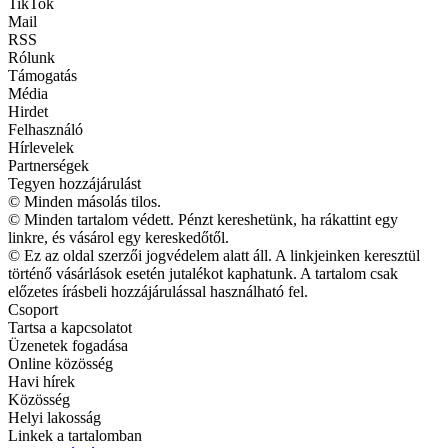
TikTok
Mail
RSS
Rólunk
Támogatás
Média
Hirdet
Felhasználó
Hírlevelek
Partnerségek
Tegyen hozzájárulást
© Minden másolás tilos.
© Minden tartalom védett. Pénzt kereshetünk, ha rákattint egy
linkre, és vásárol egy kereskedőtől.
© Ez az oldal szerzői jogvédelem alatt áll. A linkjeinken keresztül
történő vásárlások esetén jutalékot kaphatunk. A tartalom csak
előzetes írásbeli hozzájárulással használható fel.
Csoport
Tartsa a kapcsolatot
Üzenetek fogadása
Online közösség
Havi hírek
Közösség
Helyi lakosság
Linkek a tartalomban