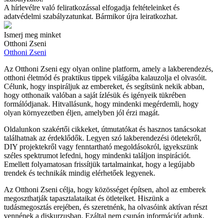
A hírlevélre való feliratkozással elfogadja feltételeinket és
adatvédelmi szabályzatunkat. Bármikor újra leiratkozhat.
Ismerj meg minket
Otthoni Zseni
Otthoni Zseni
Az Otthoni Zseni egy olyan online platform, amely a lakberendezés,
otthoni életmód és praktikus tippek világába kalauzolja el olvasóit.
Célunk, hogy inspiráljuk az embereket, és segítsünk nekik abban,
hogy otthonaik valóban a saját ízlésük és igényeik tükrében
formálódjanak. Hitvallásunk, hogy mindenki megérdemli, hogy
olyan környezetben éljen, amelyben jól érzi magát.
Oldalunkon szakértői cikkeket, útmutatókat és hasznos tanácsokat
találhatnak az érdeklődők. Legyen szó lakberendezési ötletekről,
DIY projektekről vagy fenntartható megoldásokról, igyekszünk
széles spektrumot lefedni, hogy mindenki találjon inspirációt.
Emellett folyamatosan frissítjük tartalmainkat, hogy a legújabb
trendek és technikák mindig elérhetőek legyenek.
Az Otthoni Zseni célja, hogy közösséget építsen, ahol az emberek
megoszthatják tapasztalataikat és ötleteiket. Hiszünk a
tudásmegosztás erejében, és szeretnénk, ha olvasóink aktívan részt
vennének a diskurzusban. Ezáltal nem csupán információt adunk,