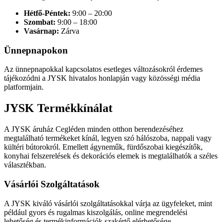
Hétfő-Péntek:
9:00 – 20:00
Szombat:
9:00 – 18:00
Vasárnap:
Zárva
Ünnepnapokon
Az ünnepnapokkal kapcsolatos esetleges változásokról érdemes
tájékozódni a JYSK hivatalos honlapján vagy közösségi média
platformjain.
JYSK Termékkínálat
A JYSK áruház Cegléden minden otthon berendezéséhez
megtalálható termékeket kínál, legyen szó hálószoba, nappali vagy
kültéri bútorokról. Emellett ágyneműk, fürdőszobai kiegészítők,
konyhai felszerelések és dekorációs elemek is megtalálhatók a széles
választékban.
Vásárlói Szolgáltatások
A JYSK kiváló vásárlói szolgáltatásokkal várja az ügyfeleket, mint
például gyors és rugalmas kiszolgálás, online megrendelési
lehetőség és termékinformációk szakértő elérhetősége.