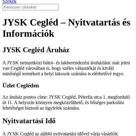
Székek
JYSK Cegléd – Nyitvatartás és
Információk
JYSK Cegléd Áruház
A JYSK nemzetközi bútor- és lakberendezési áruházlánc már jelen
van Cegléd városában is, hogy széles választékát és kiváló
minőségű termékeit a helyi lakosok számára is elérhetővé tegye.
Üzlet Cegléden
Az áruház pontos címe: JYSK Cegléd, Péterfia utca 1. megforduló
út 11. A helyszín könnyen megközelíthető, és bőséges parkolási
lehetőséget biztosít az ügyfelek számára.
Nyitvatartási Idő
A JYSK Cegléd az alábbi nyitvatartási idővel várja vásárlóit: