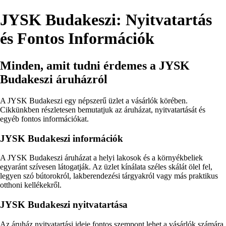
JYSK Budakeszi: Nyitvatartás
és Fontos Információk
Minden, amit tudni érdemes a JYSK
Budakeszi áruházról
A JYSK Budakeszi egy népszerű üzlet a vásárlók körében.
Cikkünkben részletesen bemutatjuk az áruházat, nyitvatartását és
egyéb fontos információkat.
JYSK Budakeszi információk
A JYSK Budakeszi áruházat a helyi lakosok és a környékbeliek
egyaránt szívesen látogatják. Az üzlet kínálata széles skálát ölel fel,
legyen szó bútorokról, lakberendezési tárgyakról vagy más praktikus
otthoni kellékekről.
JYSK Budakeszi nyitvatartása
Az áruház nyitvatartási ideje fontos szempont lehet a vásárlók számára.