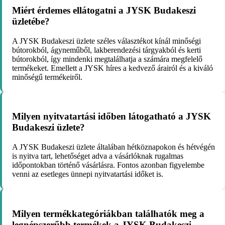
Miért érdemes ellátogatni a JYSK Budakeszi
üzletébe?
A JYSK Budakeszi üzlete széles választékot kínál minőségi
bútorokból, ágyneműből, lakberendezési tárgyakból és kerti
bútorokból, így mindenki megtalálhatja a számára megfelelő
termékeket. Emellett a JYSK híres a kedvező árairól és a kiváló
minőségű termékeiről.
Milyen nyitvatartási időben látogatható a JYSK
Budakeszi üzlete?
A JYSK Budakeszi üzlete általában hétköznapokon és hétvégén
is nyitva tart, lehetőséget adva a vásárlóknak rugalmas
időpontokban történő vásárlásra. Fontos azonban figyelembe
venni az esetleges ünnepi nyitvatartási időket is.
Milyen termékkategóriákban találhatók meg a
legnépszerűbb termékek a JYSK Budakeszi