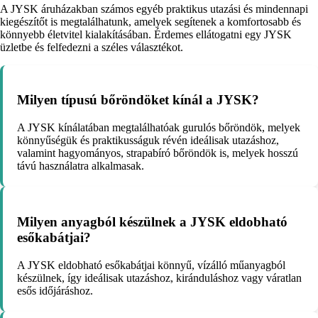
A JYSK áruházakban számos egyéb praktikus utazási és mindennapi
kiegészítőt is megtalálhatunk, amelyek segítenek a komfortosabb és
könnyebb életvitel kialakításában. Érdemes ellátogatni egy JYSK
üzletbe és felfedezni a széles választékot.
Milyen típusú bőröndöket kínál a JYSK?
A JYSK kínálatában megtalálhatóak gurulós bőröndök, melyek
könnyűségük és praktikusságuk révén ideálisak utazáshoz,
valamint hagyományos, strapabíró bőröndök is, melyek hosszú
távú használatra alkalmasak.
Milyen anyagból készülnek a JYSK eldobható
esőkabátjai?
A JYSK eldobható esőkabátjai könnyű, vízálló műanyagból
készülnek, így ideálisak utazáshoz, kiránduláshoz vagy váratlan
esős időjáráshoz.