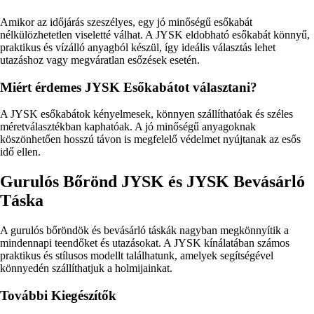
Amikor az időjárás szeszélyes, egy jó minőségű esőkabát
nélkülözhetetlen viseletté válhat. A JYSK eldobható esőkabát könnyű,
praktikus és vízálló anyagból készül, így ideális választás lehet
utazáshoz vagy megváratlan esőzések esetén.
Miért érdemes JYSK Esőkabátot választani?
A JYSK esőkabátok kényelmesek, könnyen szállíthatóak és széles
méretválasztékban kaphatóak. A jó minőségű anyagoknak
köszönhetően hosszú távon is megfelelő védelmet nyújtanak az esős
idő ellen.
Gurulós Bőrönd JYSK és JYSK Bevásárló
Táska
A gurulós bőröndök és bevásárló táskák nagyban megkönnyítik a
mindennapi teendőket és utazásokat. A JYSK kínálatában számos
praktikus és stílusos modellt találhatunk, amelyek segítségével
könnyedén szállíthatjuk a holmijainkat.
További Kiegészítők