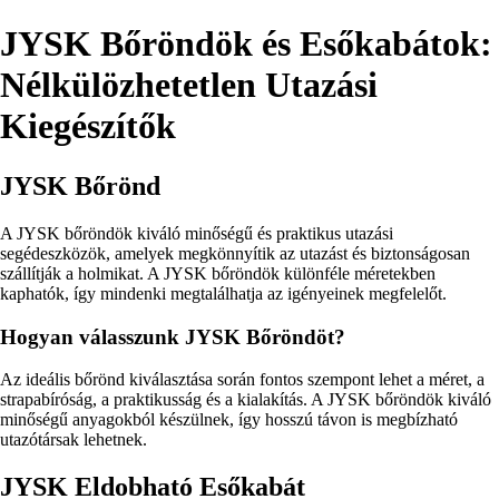
JYSK Bőröndök és Esőkabátok:
Nélkülözhetetlen Utazási
Kiegészítők
JYSK Bőrönd
A JYSK bőröndök kiváló minőségű és praktikus utazási
segédeszközök, amelyek megkönnyítik az utazást és biztonságosan
szállítják a holmikat. A JYSK bőröndök különféle méretekben
kaphatók, így mindenki megtalálhatja az igényeinek megfelelőt.
Hogyan válasszunk JYSK Bőröndöt?
Az ideális bőrönd kiválasztása során fontos szempont lehet a méret, a
strapabíróság, a praktikusság és a kialakítás. A JYSK bőröndök kiváló
minőségű anyagokból készülnek, így hosszú távon is megbízható
utazótársak lehetnek.
JYSK Eldobható Esőkabát